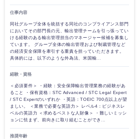
仕事内容
同社グループ全体を統括する同社のコンプライアンス部門
においてその部門長の元、輸出管理チームを引っ張ってい
ける経験のある輸出管理担当のマネージャー候補を募集し
ています。 グループ全体の輸出管理および制裁管理など
の経済安全保障を牽引する重責を担っていただきます。
具体的には、以下のような外為法、米国輸...
経験・資格
＜必須要件＞ ・経験：安全保障輸出管理業務の経験があ
ること ・保有資格：STC Advanced / STC Legal Expert
/ STC Expertのいずれか ・英語：TOEIC 700点以上が望
ましい。 ＜業務で必要な英語力＞ レベル4：ビジネスレ
ベルの英語力 ＜求めるベストな人財像＞ ・難しいミッシ
ョンに怯まず、前向きに取り組むことができ...
推奨年齢