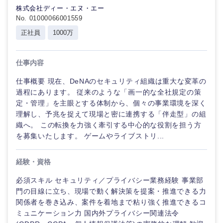
株式会社ディー・エヌ・エー
倉庫・運輸・物流
転勤なし
海外勤務あり
技術職（IT）、Webサービス・制作、ゲーム
No. 01000066001559
コンサル
タント
正社員
1000万
技術職（モノづくり）
小売・通販・外食
年間休日120日以
フルリモート
上
専門職
金融専門職
仕事内容
IT・通信
完全週休2日制
社宅・家賃補助有
技術職
仕事概要 現在、DeNAのセキュリティ組織は重大な変革の
メディカル
（IT）、
過程にあります。 従来のような「画一的な全社規定の策
Webサー
WEBサービス
定・管理」を主眼とする体制から、個々の事業環境を深く
ビス・制
不動産専門職
理解し、予兆を捉えて現場と密に連携する「伴走型」の組
作、ゲー
織へ。 この転換を力強く牽引する中心的な役割を担う方
ム
コンサル・シンクタンク
を募集いたします。 ゲームやライブストリ...
建設・施工管理
技術職
広告・宣伝・印刷
（モノづ
経験・資格
事務職
くり）
必須スキル セキュリティ／プライバシー業務経験 事業部
その他
マスメディア
門の目線に立ち、現場で動く解決策を提案・推進できる力
金融専門
関係者を巻き込み、案件を着地まで粘り強く推進できるコ
職
ミュニケーション力 国内外プライバシー関連法令
エンターテイメント