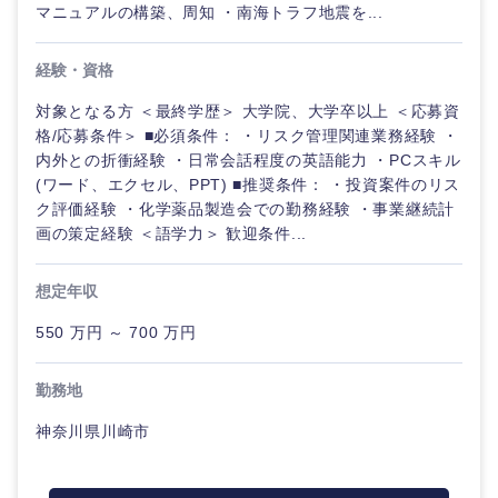
マニュアルの構築、周知 ・南海トラフ地震を...
経験・資格
対象となる方 ＜最終学歴＞ 大学院、大学卒以上 ＜応募資
格/応募条件＞ ■必須条件： ・リスク管理関連業務経験 ・
内外との折衝経験 ・日常会話程度の英語能力 ・PCスキル
(ワード、エクセル、PPT) ■推奨条件： ・投資案件のリス
ク評価経験 ・化学薬品製造会での勤務経験 ・事業継続計
画の策定経験 ＜語学力＞ 歓迎条件...
想定年収
550 万円 ～ 700 万円
勤務地
神奈川県川崎市
中国・四国地方