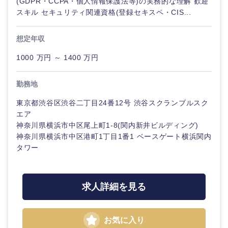
(GDPR・CCPA・個人情報保護法等)の実務的な理解 歓迎
メディカ
スキル セキュリティ関連資格(登録セキスペ・CIS...
ル
法律・特許事務所・監査法人
想定年収
不動産専
門職
人材・アウトソーシング
1000 万円 ～ 1400 万円
建設・施
関東地方
勤務地
工管理
サービス
東京都渋谷区渋谷二丁目24番12号 渋谷スクランブルスク
茨城県
栃木県
事務職
エア
その他
神奈川県横浜市中区尾上町1-8(関内新井ビルディング)
群馬県
埼玉県
神奈川県横浜市中区港町1丁目1番1 ベースゲート横浜関内
その他
タワー
千葉県
東京都
求人詳細を見る
神奈川県
お気に入り