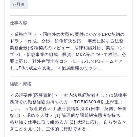
海外
正社員
仕事内容
＜業務内容＞ ・国内外の大型PJ案件にかかるEPC契約の
ドラフト作成、交渉、紛争解決対応 ・事業に関する法務
業務全般(各種契約のレビュー、法律相談対応、業法コン
プラ) ・新規事業の組成、投資、M&A等について検討。必
要に応じ、社外弁護士をコントロールしてPJチームとと
もにPJの成立を支援。 ＜配属組織のミッシ...
経験・資格
＜必須要件(応募資格)＞ ・社内法務経験者もしくは法律事
務所での勤務経験お持ちの方 ・TOEIC800点以上が望ま
しい。 ＜歓迎要件＞ 弁護士資格保持者(日本、英国、米国
など) ＜求める人財＞ [1] 論理的な課題解決思考を持ち、
粘り強く仕事に取り組める方 [2] 状況に応じ、自らやるべ
きことを見つけ、主体的に行動できる...