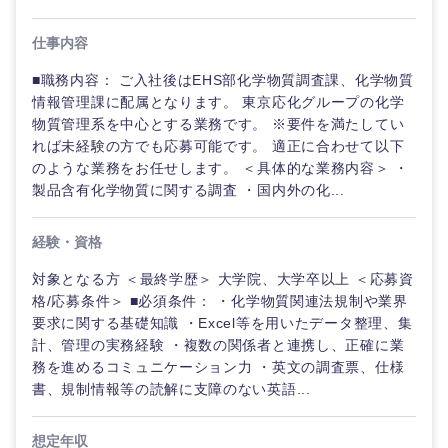
仕事内容
■職務内容： ご入社後はEHS部化学物質調査課、化学物質
情報管理課に配属となります。 東京応化グループの化学
物質管理系を中心とする業務です。 ※要件を満たしてい
れば未経験の方でも応募可能です。 適正に合わせて以下
のような業務をお任せします。 ＜具体的な業務内容＞ ・
製品含有化学物質に関する調査 ・国内外の化...
経験・資格
対象となる方 ＜最終学歴＞ 大学院、大学卒以上 ＜応募資
格/応募条件＞ ■必須条件： ・化学物質関連法規制や業界
ご希望の職種を選択してください
ご希望の職種を選択してください
ご希望の業界を選択してください
ご希望の勤務地を選択してください
ご希望条件を入力ください
要求に関する基礎知識 ・Excel等を用いたデータ整理、集
計、管理の実務経験 ・複数の関係者と連携し、正確に業
務を進めるコミュニケーション力 ・英文の調査票、仕様
経営企
経営企画・事業企画
商社・卸
北海道・東北地方
書、規制情報等の読解に支障のない英語...
画・事業
すべての経営企画・事業企
希望年収
企画
画
経営ボード
北海道
青森県
エネルギー・資源・環境
想定年収