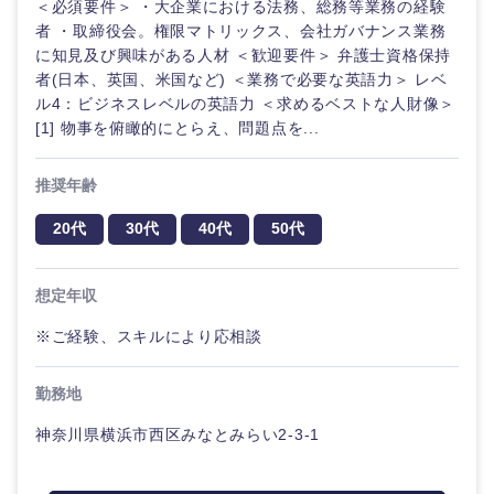
＜必須要件＞ ・大企業における法務、総務等業務の経験
者 ・取締役会。権限マトリックス、会社ガバナンス業務
に知見及び興味がある人材 ＜歓迎要件＞ 弁護士資格保持
者(日本、英国、米国など) ＜業務で必要な英語力＞ レベ
ル4：ビジネスレベルの英語力 ＜求めるベストな人財像＞
[1] 物事を俯瞰的にとらえ、問題点を...
推奨年齢
20代
30代
40代
50代
想定年収
※ご経験、スキルにより応相談
勤務地
神奈川県横浜市西区みなとみらい2-3-1