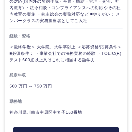
の対応(国内外の契約作成・審査・締結・管理・交渉、社
内教育) ・法令相談・コンプライアンスへの対応やその社
内教育の実施 ・株主総会の実務対応など ■やりがい： メ
ンバークラスの実務担当者としてご入社...
経験・資格
＜最終学歴＞ 大学院、大学卒以上 ＜応募資格/応募条件＞
■必須条件： ・事業会社での法務実務の経験 ・TOEIC(R)
テスト600点以上又はこれに相当する語学力
想定年収
500 万円 ～ 750 万円
勤務地
神奈川県川崎市中原区中丸子150番地