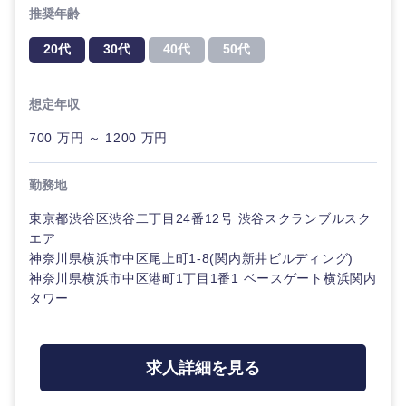
推奨年齢
20代
30代
40代
50代
想定年収
700 万円 ～ 1200 万円
勤務地
近畿地方
東京都渋谷区渋谷二丁目24番12号 渋谷スクランブルスク
エア
滋賀県
京都府
神奈川県横浜市中区尾上町1-8(関内新井ビルディング)
神奈川県横浜市中区港町1丁目1番1 ベースゲート横浜関内
タワー
大阪府
兵庫県
奈良県
和歌山県
求人詳細を見る