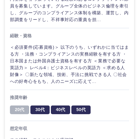
鹿児島県
沖縄県
員を募集しています。グループ全体のビジネス倫理を牽引
し、グループのコンプライアンス体制を構築、運営し、内
部調査をリードし、不祥事対応の重責を担...
経験・資格
＜必須要件(応募資格)＞ 以下のうち、いずれかに当てはま
る方 ・法務・コンプライアンスの実務経験を有する方 ・
日本国または外国弁護士資格を有する方 ＜業務で必要な
英語力＞ レベル4：ビジネスレベルの英語力 ＜求める人
財像＞ 〇新たな領域、技術、手法に挑戦できる人 〇社会
への好奇心をもち、人のニーズに応えて...
推奨年齢
20代
30代
40代
50代
想定年収