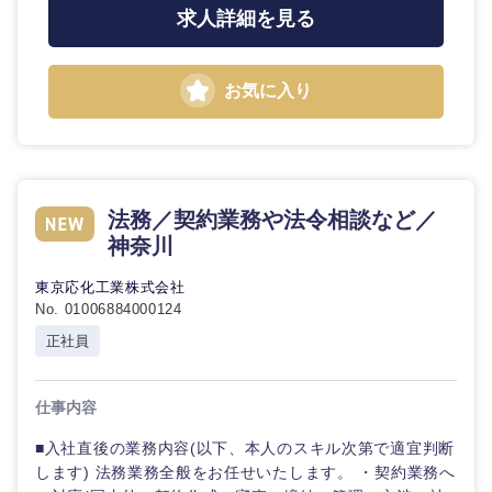
鳥取県
島根県
求人詳細を見る
岡山県
広島県
お気に入り
山口県
徳島県
香川県
愛媛県
法務／契約業務や法令相談など／
神奈川
高知県
東京応化工業株式会社
No. 01006884000124
正社員
仕事内容
■入社直後の業務内容(以下、本人のスキル次第で適宜判断
します) 法務業務全般をお任せいたします。 ・契約業務へ