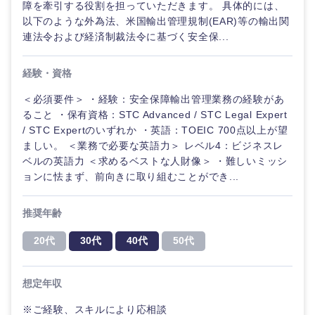
障を牽引する役割を担っていただきます。 具体的には、
以下のような外為法、米国輸出管理規制(EAR)等の輸出関
連法令および経済制裁法令に基づく安全保...
選択する
経験・資格
＜必須要件＞ ・経験：安全保障輸出管理業務の経験があ
ること ・保有資格：STC Advanced / STC Legal Expert
/ STC Expertのいずれか ・英語：TOEIC 700点以上が望
ましい。 ＜業務で必要な英語力＞ レベル4：ビジネスレ
ベルの英語力 ＜求めるベストな人財像＞ ・難しいミッシ
ョンに怯まず、前向きに取り組むことができ...
推奨年齢
20代
30代
40代
50代
想定年収
※ご経験、スキルにより応相談