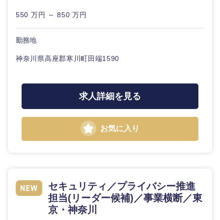
20代
30代
経営ボー
事業企画・事業開発
管理
推奨年齢
550 万円 ～ 850 万円
ド
秋田県
岩手県
自動車・機械・船舶
40代
50代
事業管理
SCM
管
勤務地
宮城県
山形県
理
電気・電子・半導体
神奈川県高座郡寒川町田端1590
人事
新規事業企画・立上げ
福島県
SCM
素材・化学・金属
フリーワード
マーケティング
M&A・事業投資
求人詳細を見る
人事
営業
食品・化粧品・アパレル・消費財
こだわり条件を入力ください
経営企画
マーケテ
お気に入り
ィング
サービス
急募
第二新卒
メディカル・ヘルスケア・ライフサイエンス
政策渉外
営業
クリエイティブ
スタートアップ企
その他企画業務
金融
上場企業
業
サービス
コンサルタント
セキュリティ／プライバシー推進
担当(リーダー候補)／事業横断／東
建設・不動産
外資系企業
英語を活かす
クリエイ
専門職
京・神奈川
ティブ