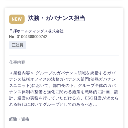
選択する
選択する
選択する
選択する
法務・ガバナンス担当
日揮ホールディングス株式会社
No. 01004388000742
正社員
仕事内容
＜業務内容＞ グループのガバナンス領域を統括するガバ
ナンス統括オフィスの法務ガバナンス部門(法務ガバナン
スユニット)において、部門長の下、グループ全体のガバ
ナンス体制の整備と強化に関わる施策を戦略的に計画、設
計、運営の実務を行っていただける方、ESG経営が求めら
れる時代においてグループとしてのあるべき...
経験・資格