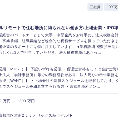
レル・消費財
正社員
1000万
経営企画
入力ください
ケア・ライフサイエンス
政策渉外
第二新卒
上場
その他企画業務
ルリモートで住む場所に縛られない働き方/上場企業・IPO
業経営のパートナーとして大手・中堅企業をお相手に、法人税務会
、事業承継、組織再編など総合的な税務サービスを担っていただきま
外資系企業
英語
備企業のサポートには特に注力しています。 ●業務詳細 複数担当制
もしくは3人で担当していただき、法人税務業務にあたっ...
海外勤務あり
フル
東海地方
必須（MUST）】 下記いずれも必須 ・税理士資格もしくは会計士資
士法人（会計事務所）等での勤務経験があり、法人周りの申告業務
富山県
岐阜県
完全週休2日制
社宅
ンク
歓迎（WANT）】 ・上場会社の決算スケジュールを理解しており、
福井県
愛知県
んでスケジュールを組み立てられる方 ・東京事務所メン...
長野県
ス・制作、ゲーム
ス・
0 万円 ～ 1200 万円
選択する
京都港区港南2-5-3 オリックス品川ビル4F