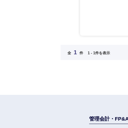
法律・特許事務所・
金融専門職
人材・アウトソーシ
金融専門職
メディカル
サービス
メディカル
その他
不動産専門職
不動産専門職
近畿地方
建設・施工管理
1
全
件
1 - 1件を表示
建設・施工管理
滋賀県
事務職
大阪府
事務職
その他
奈良県
その他
管理会計・FP&