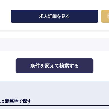
監査法人
ング
求人詳細を見る
中国・四国地方
京都府
鳥取県
兵庫県
岡山県
条件を変えて検索する
和歌山県
山口県
香川県
高知県
Aｘ勤務地で探す