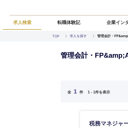
求人検索
転職体験記
企業イン
求人を探す
管理会計・FP&amp
TOP
管理会計・FP&amp;
ご希望の職種を
ご希望の職種を
ご希望の業界を
ご希望の勤務地
ご希望条件を入
希望年収
経営企画・事業企画
経営企画・事業企画
商社・卸
北海道・東北
エネルギー・資源・
経営ボード
1
経営ボード
全
件
1 - 1件を表示
北海道
推奨年齢
自動車・機械・船舶
秋田県
管理
管理
電気・電子・半導体
宮城県
フリーワード
SCM
SCM
素材・化学・金属
税務マネジャ
福島県