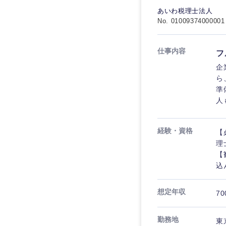
食品・化粧品・アパ
人事
人事
あいわ税理士法人
こだわり条件を
No. 01009374000001
メディカル・ヘルス
マーケティング
マーケティング
金融
急募
仕事内容
フ
営業
建設・不動産
営業
企
ら
倉庫・運輸・物流
スタートアップ企業
サービス
サービス
準
小売・通販・外食
人
クリエイティブ
クリエイティブ
IT・通信
転勤なし
甲信越・北陸
経験・資格
【
コンサルタント
WEBサービス
コンサルタント
理
新潟県
年間休日120日以上
コンサル・シンクタ
【
専門職
石川県
専門職
込
広告・宣伝・印刷
山梨県
技術職（IT）、Webサービ
技術職（IT）、Webサービ
マスメディア
想定年収
70
制作、ゲーム
技術職（モノづくり）
エンターテイメント
勤務地
東
技術職（モノづくり）