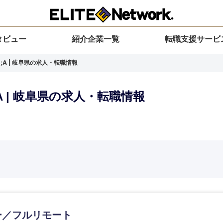
タビュー
紹介企業一覧
転職支援サービ
;A | 岐阜県の求人・転職情報
A | 岐阜県の求人・転職情報
選択してください
選択してください
選択してください
を選択してください
力ください
地方
すべての経営企画・事業企画
関東地方
環境
青森県
事業企画・事業開発
茨城県
20代
30代
40代
50代
岩手県
事業管理
群馬県
山形県
新規事業企画・立上げ
千葉県
ー／フルリモート
M&A・事業投資
神奈川県