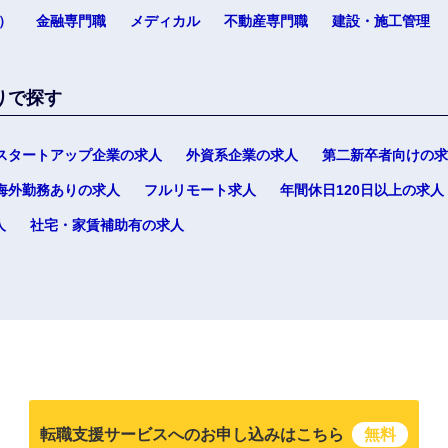
）
金融専門職
メディカル
不動産専門職
建設・施工管理
りで探す
スタートアップ企業の求人
外資系企業の求人
第二新卒者向けの求
選択する
選択する
選択する
選択する
海外勤務ありの求人
フルリモート求人
年間休日120日以上の求人
人
社宅・家賃補助有の求人
転職支援サービスへのお申し込みはこちら
無料