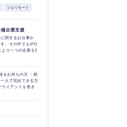
フルリモート
企業
準備企業支援
計に関するお仕事か
す。その中でもIPO
を活かす
により一つの企業を2
リモート
格をお持ちの方 ・税
を一人で完結できる方
静岡県
・家賃補助有
クライアントを巻き
三重県