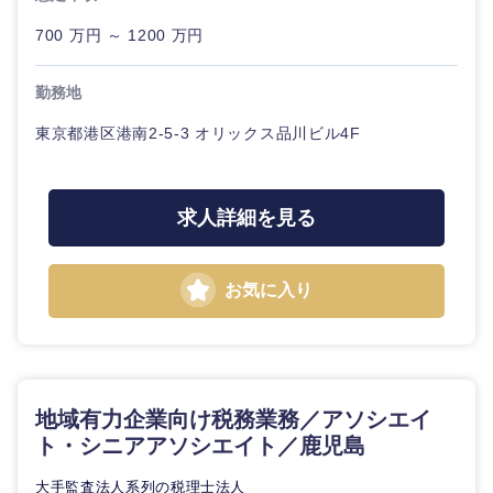
タント
神奈川県
技術職（モノづくり）
小売・通販・外食
年間休日120日以
フルリモート
700 万円 ～ 1200 万円
上
専門職
金融専門職
IT・通信
勤務地
完全週休2日制
社宅・家賃補助有
技術職
メディカル
東京都港区港南2-5-3 オリックス品川ビル4F
（IT）、
Webサー
WEBサービス
甲信越・北陸
ビス・制
不動産専門職
作、ゲー
ム
求人詳細を見る
コンサル・シンクタンク
新潟県
富山県
建設・施工管理
技術職
石川県
福井県
広告・宣伝・印刷
（モノづ
お気に入り
事務職
くり）
山梨県
長野県
その他
マスメディア
金融専門
職
地域有力企業向け税務業務／アソシエイ
エンターテイメント
メディカ
ト・シニアアソシエイト／鹿児島
ル
法律・特許事務所・監査法人
大手監査法人系列の税理士法人