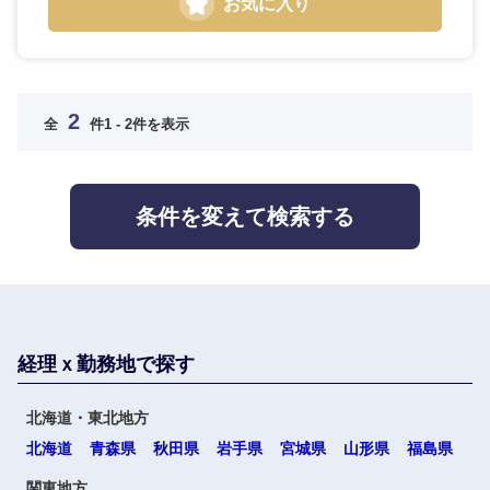
お気に入り
九州・沖縄
2
全
件
1 - 2件を表示
福岡県
佐賀県
条件を変えて検索する
長崎県
熊本県
大分県
宮崎県
鹿児島県
沖縄県
経理ｘ勤務地で探す
北海道・東北地方
北海道
青森県
秋田県
岩手県
宮城県
山形県
福島県
関東地方