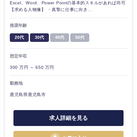
Excel、Word、Power Pointの基本的スキルがあれば尚可
【求める人物像】 ・真摯に仕事に向き...
推奨年齢
中国・四国地方
20代
30代
40代
50代
鳥取県
島根県
想定年収
300 万円 ～ 650 万円
岡山県
広島県
勤務地
山口県
徳島県
鹿児島県鹿児島市
香川県
愛媛県
求人詳細を見る
高知県