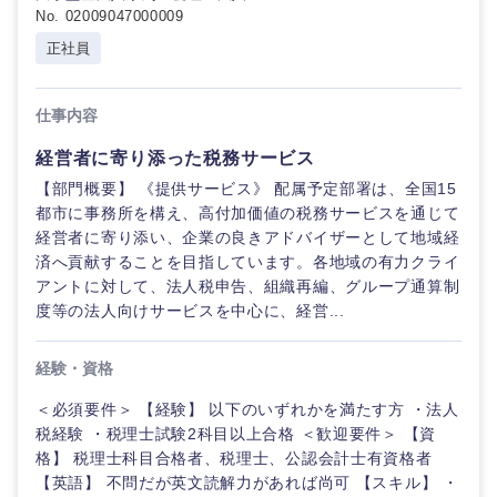
東海地方
No. 02009047000009
不動産専
門職
正社員
人材・アウトソーシング
岐阜県
静岡県
建設・施
仕事内容
工管理
サービス
愛知県
三重県
経営者に寄り添った税務サービス
事務職
【部門概要】 《提供サービス》 配属予定部署は、全国15
その他
都市に事務所を構え、高付加価値の税務サービスを通じて
その他
経営者に寄り添い、企業の良きアドバイザーとして地域経
済へ貢献することを目指しています。各地域の有力クライ
アントに対して、法人税申告、組織再編、グループ通算制
近畿地方
度等の法人向けサービスを中心に、経営...
滋賀県
京都府
経験・資格
＜必須要件＞ 【経験】 以下のいずれかを満たす方 ・法人
大阪府
兵庫県
税経験 ・税理士試験2科目以上合格 ＜歓迎要件＞ 【資
格】 税理士科目合格者、税理士、公認会計士有資格者
奈良県
和歌山県
【英語】 不問だが英文読解力があれば尚可 【スキル】 ・