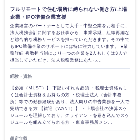
40代
50代
事業管理
SCM
管
フルリモートで住む場所に縛られない働き方/上場
宮城県
山形県
理
電気・電子・半導体
企業・IPO準備企業支援
人事
新規事業企画・立上げ
企業経営のパートナーとして大手・中堅企業をお相手に、
福島県
SCM
法人税務会計に関するお仕事から、事業承継、組織再編な
素材・化学・金属
フリーワード
マーケティング
M&A・事業投資
ど総合的な税務サービスを担っていただきます。その中で
人事
もIPO準備企業のサポートには特に注力しています。 ●業
営業
食品・化粧品・アパレル・消費財
務詳細 複数担当制により一つの企業を2人もしくは3人で
こだわり条件を入力ください
経営企画
マーケテ
担当していただき、法人税務業務にあたっ...
ィング
サービス
急募
第二新卒
メディカル・ヘルスケア・ライフサイエンス
政策渉外
関東地方
経験・資格
営業
クリエイティブ
【必須（MUST）】 下記いずれも必須 ・税理士資格もし
スタートアップ企
その他企画業務
茨城県
栃木県
金融
上場企業
業
くは会計士資格をお持ちの方 ・税理士法人（会計事務
サービス
コンサルタント
所）等での勤務経験があり、法人周りの申告業務を一人で
群馬県
埼玉県
完結できる方 【歓迎（WANT）】 ・上場会社の決算スケ
建設・不動産
外資系企業
英語を活かす
クリエイ
専門職
ジュールを理解しており、クライアントを巻き込んでスケ
ティブ
ジュールを組み立てられる方 ・東京事務所メン...
千葉県
東京都
倉庫・運輸・物流
転勤なし
海外勤務あり
技術職（IT）、Webサービス・制作、ゲーム
コンサル
想定年収