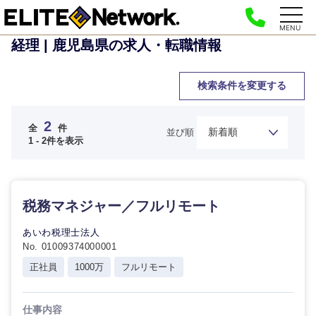
MENU
経理 | 鹿児島県の求人・転職情報
検索条件を変更する
2
全
件
並び順
1 - 2件を表示
ご希望の職種を選択してください
ご希望の職種を選択してください
ご希望の業界を選択してください
ご希望の勤務地を選択してください
ご希望条件を入力ください
税務マネジャー／フルリモート
経営企
経営企画・事業企画
商社・卸
北海道・東北地方
あいわ税理士法人
画・事業
すべての経営企画・事業企
希望年収
No. 01009374000001
企画
画
経営ボード
北海道
青森県
エネルギー・資源・環境
正社員
1000万
フルリモート
20代
30代
経営ボー
事業企画・事業開発
管理
推奨年齢
ド
秋田県
岩手県
自動車・機械・船舶
仕事内容