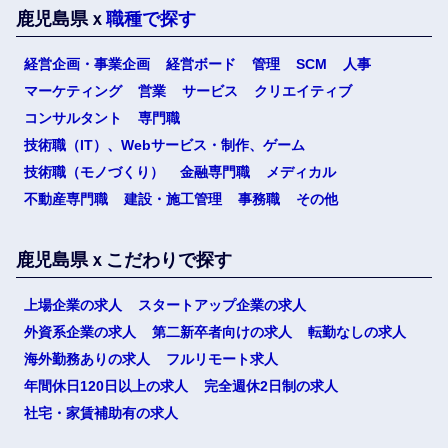
鹿児島県ｘ
職種で探す
経営企画・事業企画
経営ボード
管理
SCM
人事
選択する
マーケティング
営業
サービス
クリエイティブ
コンサルタント
専門職
技術職（IT）、Webサービス・制作、ゲーム
技術職（モノづくり）
金融専門職
メディカル
不動産専門職
建設・施工管理
事務職
その他
鹿児島県ｘこだわりで探す
上場企業の求人
スタートアップ企業の求人
外資系企業の求人
第二新卒者向けの求人
転勤なしの求人
海外勤務ありの求人
フルリモート求人
年間休日120日以上の求人
完全週休2日制の求人
社宅・家賃補助有の求人