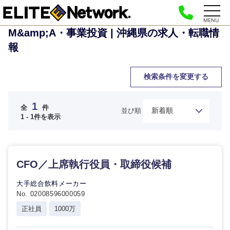
MENU
M&amp;A・事業投資 | 沖縄県の求人・転職情
報
検索条件を変更する
ご希望の職種を選択してください
ご希望の職種を選択してください
ご希望の業界を選択してください
ご希望の勤務地を選択してください
ご希望条件を入力ください
1
全
件
並び順
1 - 1件を表示
経
経営企画・事業企画
商社・卸
北海道・東北地方
営
すべての経営企画・事業企
希望年収
企
画
経営ボード
CFO／上席執行役員・取締役候補
画・
北海道
青森県
エネルギー・資源・環境
事
20代
30代
業
事業企画・事業開発
大手総合飲料メーカー
管理
推奨年齢
企
秋田県
岩手県
No. 02008596000059
自動車・機械・船舶
画
正社員
1000万
40代
50代
事業管理
SCM
宮城県
山形県
経営ボー
電気・電子・半導体