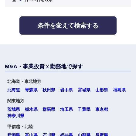
人材・アウトソーシング
滋賀県
京都府
不動産専
大阪府
兵庫県
門職
サービス
条件を変えて検索する
建設・施
奈良県
和歌山県
その他
工管理
事務職
中国・四国地方
M&A・事業投資ｘ勤務地で探す
その他
鳥取県
島根県
北海道・東北地方
北海道
青森県
秋田県
岩手県
宮城県
山形県
福島県
岡山県
広島県
関東地方
山口県
徳島県
茨城県
栃木県
群馬県
埼玉県
千葉県
東京都
神奈川県
香川県
愛媛県
甲信越・北陸
新潟県
富山県
石川県
福井県
山梨県
長野県