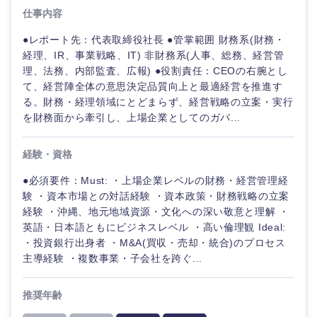
ド
人事
新規事業企画・立上げ
仕事内容
福島県
●レポート先：代表取締役社長 ●管掌範囲 財務系(財務・
素材・化学・金属
フリーワード
管理
マーケティング
M&A・事業投資
経理、IR、事業戦略、IT) 非財務系(人事、総務、経営管
理、法務、内部監査、広報) ●役割責任：CEOの右腕とし
SCM
営業
関東地方
食品・化粧品・アパレル・消費財
て、経営陣全体の意思決定品質向上と最適経営を推進す
こだわり条件を入力ください
経営企画
る。財務・経理領域にとどまらず、経営戦略の立案・実行
人事
サービス
を財務面から牽引し、上場企業としてのガバ...
茨城県
栃木県
急募
第二新卒
メディカル・ヘルスケア・ライフサイエンス
政策渉外
マーケテ
クリエイティブ
経験・資格
群馬県
埼玉県
ィング
スタートアップ企
その他企画業務
金融
上場企業
業
●必須要件：Must: ・上場企業レベルの財務・経営管理経
コンサルタント
験 ・資本市場との対話経験 ・資本政策・財務戦略の立案
営業
千葉県
東京都
建設・不動産
経験 ・沖縄、地元地域資源・文化への深い敬意と理解 ・
外資系企業
英語を活かす
専門職
英語・日本語ともにビジネスレベル ・高い倫理観 Ideal:
サービス
神奈川県
・投資銀行出身者 ・M&A(買収・売却・統合)のプロセス
倉庫・運輸・物流
転勤なし
海外勤務あり
技術職（IT）、Webサービス・制作、ゲーム
主導経験 ・複数事業・子会社を跨ぐ...
クリエイ
ティブ
技術職（モノづくり）
甲信越・北陸
推奨年齢
小売・通販・外食
年間休日120日以
フルリモート
上