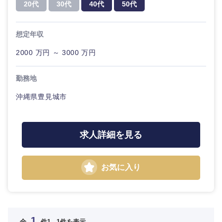
コンサル
20代
30代
40代
50代
金融専門職
新潟県
富山県
タント
IT・通信
完全週休2日制
社宅・家賃補助有
メディカル
想定年収
専門職
石川県
福井県
WEBサービス
2000 万円 ～ 3000 万円
不動産専門職
技術職
山梨県
長野県
（IT）、
コンサル・シンクタンク
勤務地
Webサー
建設・施工管理
ビス・制
沖縄県豊見城市
作、ゲー
東海地方
広告・宣伝・印刷
ム
事務職
岐阜県
静岡県
技術職
その他
マスメディア
求人詳細を見る
（モノづ
くり）
愛知県
三重県
エンターテイメント
お気に入り
金融専門
職
法律・特許事務所・監査法人
近畿地方
メディカ
ル
1
全
件
1 - 1件を表示