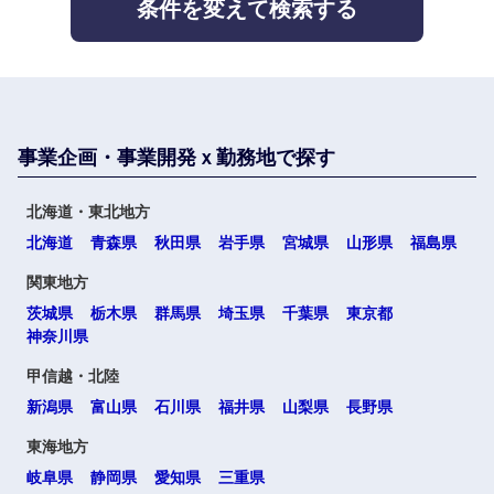
条件を変えて検索する
不動産専
大阪府
兵庫県
門職
サービス
建設・施
奈良県
和歌山県
その他
工管理
事業企画・事業開発ｘ勤務地で探す
事務職
中国・四国地方
北海道・東北地方
北海道
青森県
秋田県
岩手県
宮城県
山形県
福島県
その他
鳥取県
島根県
関東地方
茨城県
栃木県
群馬県
埼玉県
千葉県
東京都
岡山県
広島県
神奈川県
甲信越・北陸
山口県
徳島県
新潟県
富山県
石川県
福井県
山梨県
長野県
東海地方
香川県
愛媛県
岐阜県
静岡県
愛知県
三重県