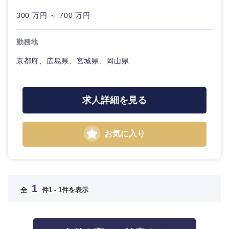
コンサル
金融専門職
新潟県
富山県
タント
IT・通信
300 万円 ～ 700 万円
完全週休2日制
社宅・家賃補助有
メディカル
専門職
石川県
福井県
勤務地
WEBサービス
不動産専門職
京都府、広島県、宮城県、岡山県
技術職
山梨県
長野県
（IT）、
コンサル・シンクタンク
Webサー
建設・施工管理
ビス・制
作、ゲー
求人詳細を見る
東海地方
広告・宣伝・印刷
ム
事務職
岐阜県
静岡県
お気に入り
技術職
その他
マスメディア
（モノづ
くり）
愛知県
三重県
エンターテイメント
金融専門
1
職
全
件
1 - 1件を表示
法律・特許事務所・監査法人
近畿地方
メディカ
ル
人材・アウトソーシング
滋賀県
京都府