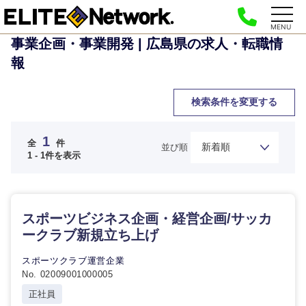
MENU
事業企画・事業開発 | 広島県の求人・転職情
報
検索条件を変更する
ご希望の職種を選択してください
ご希望の職種を選択してください
ご希望の業界を選択してください
ご希望の勤務地を選択してください
ご希望条件を入力ください
1
全
件
並び順
1 - 1件を表示
経
経営企画・事業企画
商社・卸
北海道・東北地方
営
すべての経営企画・事業企
希望年収
企
画
経営ボード
画・
スポーツビジネス企画・経営企画/サッカ
北海道
青森県
エネルギー・資源・環境
事
ークラブ新規立ち上げ
20代
30代
業
事業企画・事業開発
管理
推奨年齢
企
秋田県
岩手県
スポーツクラブ運営企業
自動車・機械・船舶
画
No. 02009001000005
40代
50代
事業管理
SCM
宮城県
山形県
正社員
経営ボー
電気・電子・半導体