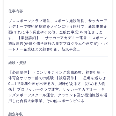
ド
人事
新規事業企画・立上げ
福島県
仕事内容
素材・化学・金属
フリーワード
管理
マーケティング
M&A・事業投資
プロスポーツクラブ運営、スポーツ施設運営、サッカーア
カデミーで技術的指導をメインに行う同社で、新規事業企
SCM
営業
関東地方
食品・化粧品・アパレル・消費財
こだわり条件を入力ください
経営企画
画(それに伴う調査やその他、全般に事業)をお任せしま
す。 【業務詳細】 ・サッカーアカデミー運営 ・スポーツ
人事
サービス
施設運営(研修や修学旅行の集客プログラム企画立案) ・パ
茨城県
栃木県
急募
第二新卒
メディカル・ヘルスケア・ライフサイエンス
政策渉外
ートナー企業様との顧客折衝、新規事業...
マーケテ
クリエイティブ
群馬県
埼玉県
ィング
スタートアップ企
その他企画業務
金融
上場企業
経験・資格
業
コンサルタント
営業
千葉県
東京都
【必須要件】 ・コンサルティング業務経験、顧客折衝 ・
建設・不動産
体育会サッカー部での経験 【歓迎要件】 ・思考を巡らせ
外資系企業
英語を活かす
専門職
0→1で業務企画が出来る方、興味がある方 【求める人物
サービス
神奈川県
像】 プロサッカークラブ運営、サッカーアカデミー・キ
倉庫・運輸・物流
転勤なし
海外勤務あり
技術職（IT）、Webサービス・制作、ゲーム
ッズスポーツスクール運営、グラウンド及び宿泊施設を活
クリエイ
用した合宿大会事業、その他スポーツビジネ...
ティブ
技術職（モノづくり）
甲信越・北陸
小売・通販・外食
年間休日120日以
フルリモート
上
想定年収