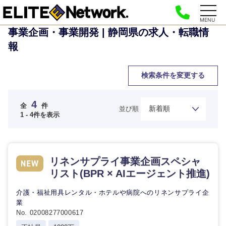
MENU
事業企画・事業開発 | 静岡県の求人・転職情
報
検索条件を変更する
4
全
件
並び順
1 - 4件を表示
リネンサプライ事業企画スペシャ
リスト(BPR × AIエージェント推進)
ご希望の職種を選択してください
ご希望の職種を選択してください
ご希望の業界を選択してください
ご希望の勤務地を選択してください
ご希望条件を入力ください
介護・福祉用具レンタル・ホテルや病院へのリネンサプライ企
業
経
経営企画・事業企画
商社・卸
No. 02008277000617
北海道・東北地方
営
すべての経営企画・事業企
希望年収