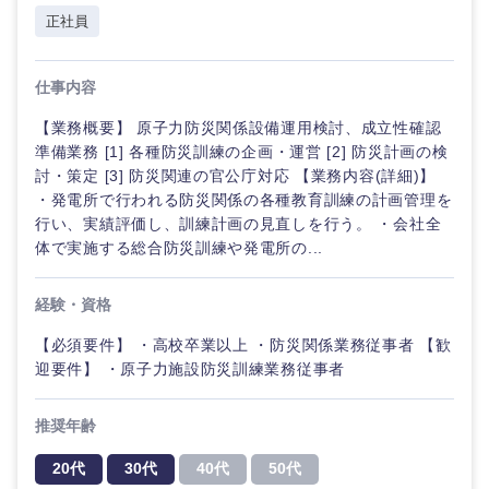
鹿児島県
沖縄県
正社員
仕事内容
【業務概要】 原子力防災関係設備運用検討、成立性確認
準備業務 [1] 各種防災訓練の企画・運営 [2] 防災計画の検
討・策定 [3] 防災関連の官公庁対応 【業務内容(詳細)】
・発電所で行われる防災関係の各種教育訓練の計画管理を
行い、実績評価し、訓練計画の見直しを行う。 ・会社全
体で実施する総合防災訓練や発電所の...
経験・資格
海外
【必須要件】 ・高校卒業以上 ・防災関係業務従事者 【歓
迎要件】 ・原子力施設防災訓練業務従事者
推奨年齢
20代
30代
40代
50代