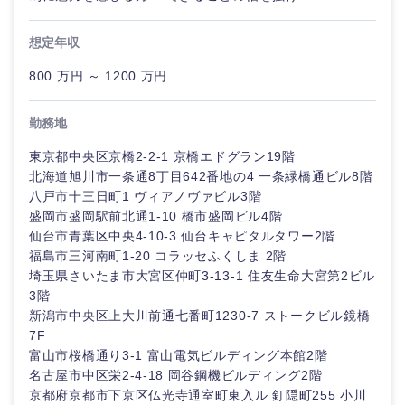
想定年収
800 万円 ～ 1200 万円
中国・四国地方
勤務地
鳥取県
島根県
東京都中央区京橋2-2-1 京橋エドグラン19階
北海道旭川市一条通8丁目642番地の4 一条緑橋通ビル8階
八戸市十三日町1 ヴィアノヴァビル3階
岡山県
広島県
盛岡市盛岡駅前北通1-10 橋市盛岡ビル4階
仙台市青葉区中央4-10-3 仙台キャピタルタワー2階
山口県
徳島県
福島市三河南町1-20 コラッセふくしま 2階
埼玉県さいたま市大宮区仲町3-13-1 住友生命大宮第2ビル
3階
香川県
愛媛県
新潟市中央区上大川前通七番町1230-7 ストークビル鏡橋
7F
高知県
富山市桜橋通り3-1 富山電気ビルディング本館2階
名古屋市中区栄2-4-18 岡谷鋼機ビルディング2階
京都府京都市下京区仏光寺通室町東入ル 釘隠町255 小川