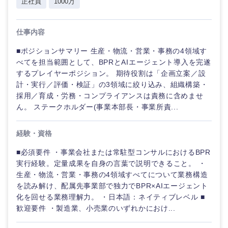
正社員
1000万
企
画
経営ボード
画・
北海道
青森県
エネルギー・資源・環境
事
20代
30代
業
事業企画・事業開発
仕事内容
管理
推奨年齢
企
秋田県
岩手県
自動車・機械・船舶
画
■ポジションサマリー 生産・物流・営業・事務の4領域す
40代
50代
事業管理
SCM
べてを担当範囲として、BPRとAIエージェント導入を完遂
宮城県
山形県
するプレイヤーポジション。 期待役割は「企画立案／設
経営ボー
電気・電子・半導体
計・実行／評価・検証」の3領域に絞り込み、組織構築・
ド
人事
新規事業企画・立上げ
採用／育成・労務・コンプライアンスは責務に含めませ
福島県
ん。 ステークホルダー(事業本部長・事業所責...
素材・化学・金属
フリーワード
管理
マーケティング
M&A・事業投資
経験・資格
SCM
営業
食品・化粧品・アパレル・消費財
こだわり条件を入力ください
経営企画
■必須要件 ・事業会社または常駐型コンサルにおけるBPR
人事
サービス
実行経験。定量成果を自身の言葉で説明できること。 ・
急募
第二新卒
メディカル・ヘルスケア・ライフサイエンス
政策渉外
生産・物流・営業・事務の4領域すべてについて業務構造
を読み解け、配属先事業部で独力でBPR×AIエージェント
マーケテ
クリエイティブ
ィング
スタートアップ企
化を回せる業務理解力。 ・日本語：ネイティブレベル ■
その他企画業務
金融
上場企業
業
歓迎要件 ・製造業、小売業のいずれかにおけ...
コンサルタント
営業