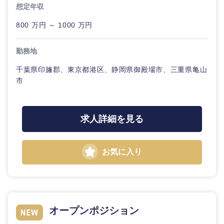
建設・不動産
外資系企業
英語を活かす
想定年収
専門職
サービス
関東地方
800 万円 ～ 1000 万円
倉庫・運輸・物流
転勤なし
海外勤務あり
技術職（IT）、Webサービス・制作、ゲーム
クリエイ
勤務地
茨城県
栃木県
ティブ
技術職（モノづくり）
小売・通販・外食
年間休日120日以
フルリモート
千葉県印旛郡、東京都港区、静岡県御殿場市、三重県亀山
上
群馬県
埼玉県
コンサル
市
金融専門職
タント
IT・通信
完全週休2日制
社宅・家賃補助有
千葉県
東京都
メディカル
専門職
求人詳細を見る
WEBサービス
神奈川県
不動産専門職
技術職
（IT）、
お気に入り
コンサル・シンクタンク
Webサー
建設・施工管理
ビス・制
作、ゲー
広告・宣伝・印刷
ム
事務職
オープンポジション
技術職
その他
マスメディア
（モノづ