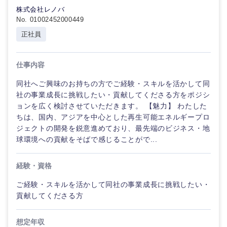
くり）
株式会社レノバ
エンターテイメント
No. 01002452000449
金融専門
正社員
職
法律・特許事務所・監査法人
甲信越・北陸
仕事内容
メディカ
ル
人材・アウトソーシング
同社へご興味のお持ちの方でご経験・スキルを活かして同
新潟県
富山県
社の事業成長に挑戦したい・貢献してくださる方をポジシ
不動産専
ョンを広く検討させていただきます。 【魅力】 わたした
門職
サービス
石川県
福井県
ちは、国内、アジアを中心とした再生可能エネルギープロ
ジェクトの開発を鋭意進めており、最先端のビジネス・地
建設・施
球環境への貢献をそばで感じることがで...
その他
山梨県
長野県
工管理
経験・資格
事務職
ご経験・スキルを活かして同社の事業成長に挑戦したい・
貢献してくださる方
その他
想定年収