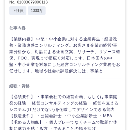
No. 01003679000113
正社員
1000万
仕事内容
近畿地方
【業務内容】 中堅・中小企業に対する企業再生・経営改
滋賀県
京都府
善・業務改善コンサルティング。お客さま企業の経営/事
業分析から、対話による企画立案、リサーチ、リソース確
保、POC、実現まで幅広く対応します。日本国内の中
大阪府
兵庫県
堅・中小企業を対象にした経営コンサルティング業務をお
任せします。地域や社会の課題解決には、事業と...
奈良県
和歌山県
経験・資格
【必須要件】 ・事業会社での経営企画、もしくは事業開
発の経験 ・経営コンサルティングの経験 ・経営を支える
システム(ITだけでない)を俯瞰してデザインできる能力
【歓迎要件】 ・公認会計士 ・中小企業診断士 ・MBA
【求める人物像】 ・個人プレーでなくチームで取組む体
制に魅力を感じる方 ・できることの幅を拡げ...