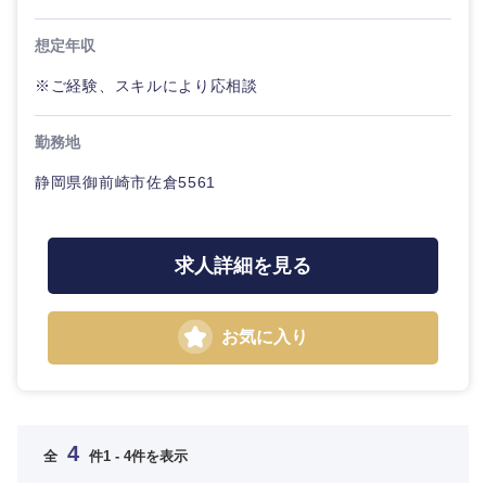
想定年収
※ご経験、スキルにより応相談
勤務地
静岡県御前崎市佐倉5561
選択する
選択する
選択する
選択する
求人詳細を見る
お気に入り
4
全
件
1 - 4件を表示