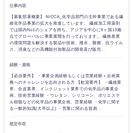
ド
人事
新規事業企画・立上げ
仕事内容
福島県
素材・化学・金属
【募集部署概要】 NICCA_化学品部門の主幹事業である繊
フリーワード
管理
マーケティング
M&A・事業投資
維化学品事業の拡大を推進しています。 繊維加工用薬剤
では国内No1のシェアを持ち、アジアを中心に9ヶ国13拠
SCM
営業
関東地方
食品・化粧品・アパレル・消費財
こだわり条件を入力ください
経営企画
点でグローバルに事業展開を行っております。 繊維産業
の環境問題を解決する製品や技術、撥水、難燃、抗ウイル
人事
サービス
ス、消臭などの高機能付加製品の開発及び販売...
茨城県
栃木県
急募
第二新卒
メディカル・ヘルスケア・ライフサイエンス
政策渉外
マーケテ
クリエイティブ
経験・資格
群馬県
埼玉県
ィング
スタートアップ企
その他企画業務
金融
上場企業
業
【必須要件】 ・事業企画経験もしくは営業経験＋企画業
コンサルタント
務へのチャレンジを志向される方 【歓迎要件】 ・繊維業
営業
千葉県
東京都
建設・不動産
界、合皮業界、インクジェット業界での化学品の事業企
外資系企業
英語を活かす
専門職
画、技術営業経験 ・ウレタン、シリコーン、ポリエステ
サービス
神奈川県
ル樹脂などの化学品の事業企画、営業経験 ・化学に関す
倉庫・運輸・物流
転勤なし
海外勤務あり
技術職（IT）、Webサービス・制作、ゲーム
る一般的知識(大卒以上) ・営業に関わる貿易...
クリエイ
ティブ
技術職（モノづくり）
甲信越・北陸
小売・通販・外食
年間休日120日以
想定年収
フルリモート
上