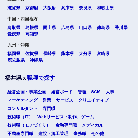
高知県
滋賀県
京都府
大阪府
兵庫県
奈良県
和歌山県
中国・四国地方
鳥取県
島根県
岡山県
広島県
山口県
徳島県
香川県
九州・沖縄
愛媛県
高知県
福岡県
佐賀県
九州・沖縄
福岡県
佐賀県
長崎県
熊本県
大分県
宮崎県
鹿児島県
沖縄県
長崎県
熊本県
福井県ｘ
職種で探す
大分県
宮崎県
経営企画・事業企画
経営ボード
管理
SCM
人事
鹿児島県
沖縄県
マーケティング
営業
サービス
クリエイティブ
コンサルタント
専門職
選択する
選択する
選択する
選択する
技術職（IT）、Webサービス・制作、ゲーム
海外
技術職（モノづくり）
金融専門職
メディカル
不動産専門職
建設・施工管理
事務職
その他