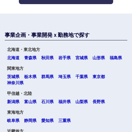
不動産専
大阪府
兵庫県
門職
サービス
建設・施
奈良県
和歌山県
事業企画・事業開発ｘ勤務地で探す
その他
工管理
北海道・東北地方
事務職
中国・四国地方
北海道
青森県
秋田県
岩手県
宮城県
山形県
福島県
その他
関東地方
鳥取県
島根県
茨城県
栃木県
群馬県
埼玉県
千葉県
東京都
神奈川県
岡山県
広島県
甲信越・北陸
新潟県
富山県
石川県
福井県
山梨県
長野県
山口県
徳島県
東海地方
香川県
愛媛県
岐阜県
静岡県
愛知県
三重県
近畿地方