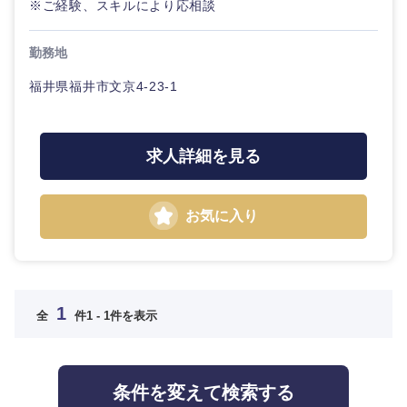
コンサル
※ご経験、スキルにより応相談
金融専門職
新潟県
富山県
タント
IT・通信
完全週休2日制
社宅・家賃補助有
勤務地
メディカル
専門職
石川県
福井県
WEBサービス
福井県福井市文京4-23-1
不動産専門職
技術職
山梨県
長野県
（IT）、
コンサル・シンクタンク
Webサー
建設・施工管理
求人詳細を見る
ビス・制
作、ゲー
東海地方
広告・宣伝・印刷
ム
事務職
お気に入り
岐阜県
静岡県
技術職
その他
マスメディア
（モノづ
くり）
愛知県
三重県
エンターテイメント
1
全
金融専門
件
1 - 1件を表示
職
法律・特許事務所・監査法人
近畿地方
メディカ
条件を変えて検索する
ル
人材・アウトソーシング
滋賀県
京都府