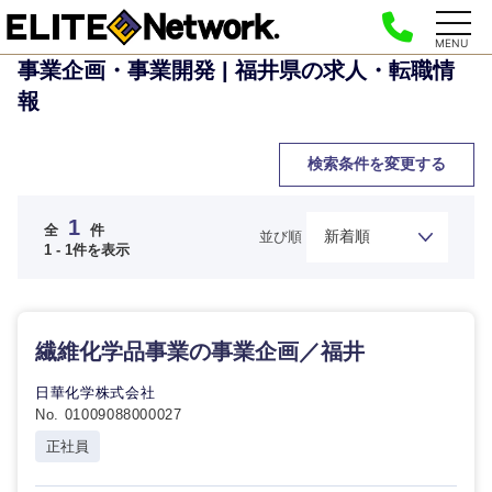
MENU
事業企画・事業開発 | 福井県の求人・転職情
報
検索条件を変更する
ご希望の職種を選択してください
ご希望の職種を選択してください
ご希望の業界を選択してください
ご希望の勤務地を選択してください
ご希望条件を入力ください
1
全
件
並び順
1 - 1件を表示
経
経営企画・事業企画
商社・卸
北海道・東北地方
営
すべての経営企画・事業企
希望年収
企
画
経営ボード
画・
繊維化学品事業の事業企画／福井
北海道
青森県
エネルギー・資源・環境
事
20代
30代
業
事業企画・事業開発
日華化学株式会社
管理
推奨年齢
企
秋田県
岩手県
No. 01009088000027
自動車・機械・船舶
画
40代
50代
事業管理
正社員
SCM
宮城県
山形県
経営ボー
電気・電子・半導体