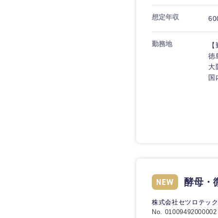
想定年収
60
勤務地
【
徳
大
国
近畿地方
滋賀県
酵母・
大阪府
株式会社セツロテッ
No. 01009492000002
奈良県