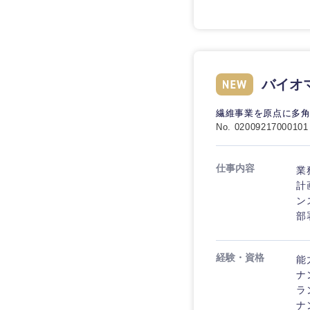
バイオ
九州・沖縄
繊維事業を原点に多角
福岡県
No. 02009217000101
長崎県
仕事内容
業
大分県
計
鹿児島県
ン
部
経験・資格
能
ナ
ラ
ナ