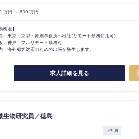
0 万円 ～ 800 万円
勤務地】
島、東京、京都：原則事務所へ出社(リモート勤務併用可)
阪・神戸：フルリモート勤務可
内・海外顧客対応のための出張が発生します。
求人詳細を見る
中国・四国地方
京都府
鳥取県
微生物研究員／徳島
兵庫県
岡山県
ク
正社員
和歌山県
山口県