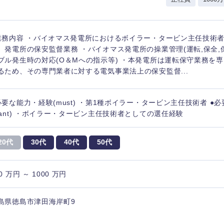
業務内容 ・バイオマス発電所におけるボイラー・タービン主任技術者
、発電所の保安監督業務 ・バイオマス発電所の操業管理(運転,保全,
ブル発生時の対応(O＆Mへの指示等) ・本発電所は運転保守業務を
るため、その専門業者に対する電気事業法上の保安監督...
必要な能力・経験(must) ・第1種ボイラー・タービン主任技術者 ●
want) ・ボイラー・タービン主任技術者としての選任経験
20代
30代
40代
50代
0 万円 ～ 1000 万円
島県徳島市津田海岸町9