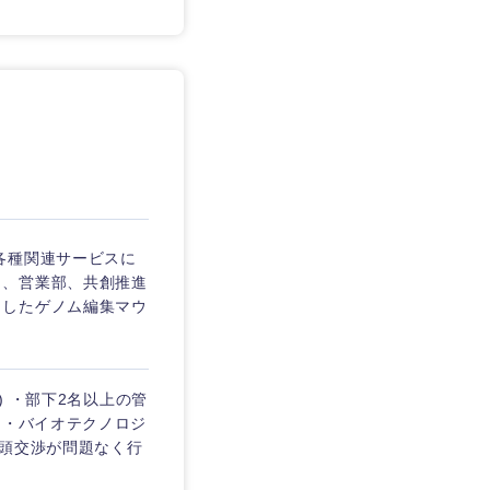
静岡県
三重県
各種関連サービスに
し、営業部、共創推進
としたゲノム編集マウ
) ・部下2名以上の管
 ・バイオテクノロジ
口頭交渉が問題なく行