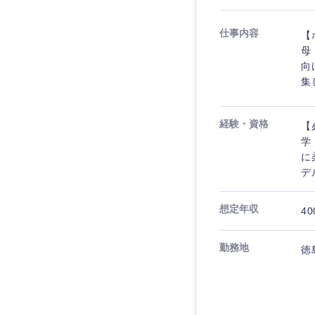
仕事内容
【
母
向
集
経験・資格
【
学
に
デ
想定年収
40
勤務地
徳