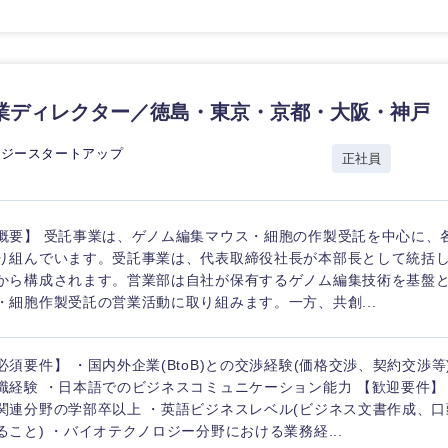
ス・制作、ゲーム
選択する
監査法人
業ディレクター／徳島・東京・京都・大阪・神戸
ング
東海地方
ロジースタートアップ
正社員
富山県
岐阜県
福井県
愛知県
概要】 受託事業は、ゲノム編集マウス・細胞の作製受託を中心に、
り組んでいます。受託事業は、代表取締役社長が本部長として統括
長野県
から構成されます。営業部は自社が保有するゲノム編集技術を基盤
・細胞作製受託の営業活動に取り組みます。一方、共創...
必須要件】 ・国内外企業(BtoB)との交渉経験(価格交渉、契約交渉等
職経験 ・日本語でのビジネスコミュニケーション能力 【歓迎要件】
関連分野の学部卒以上 ・英語ビジネスレベル(ビジネス文書作成、
ること) ・バイオテクノロジー分野における業務経...