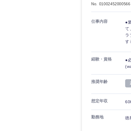
No. 01002452000566
仕事内容
●
て
ラ
す
経験・資格
●
(
推奨年齢
想定年収
60
勤務地
徳