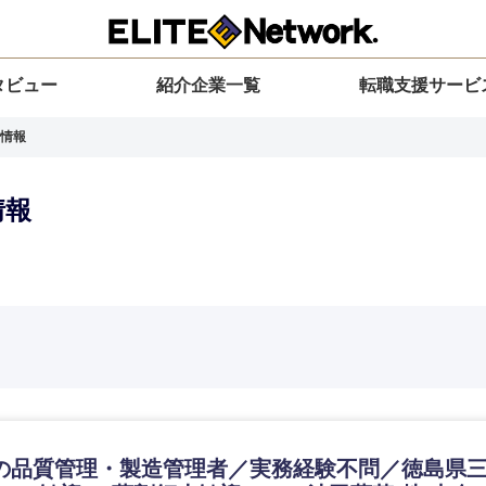
タビュー
紹介企業一覧
転職支援サービ
情報
情報
選択してください
選択してください
選択してください
を選択してください
力ください
地方
すべての経営企画・事業企画
関東地方
環境
青森県
事業企画・事業開発
茨城県
20代
30代
40代
50代
の品質管理・製造管理者／実務経験不問／徳島県三