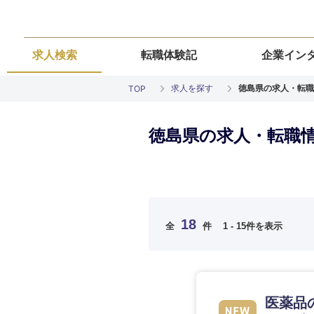
求人検索
転職体験記
企業イン
求人を探す
徳島県の求人・転職
TOP
徳島県の求人・転職
ご希望の職種を
ご希望の職種を
ご希望の業界を
ご希望の勤務地
ご希望条件を入
18
全
件
1 - 15件を表示
希望年収
経営企画・事業企画
経営企画・事業企画
商社・卸
北海道・東北
エネルギー・資源・
経営ボード
経営ボード
北海道
推奨年齢
医薬品
自動車・機械・船舶