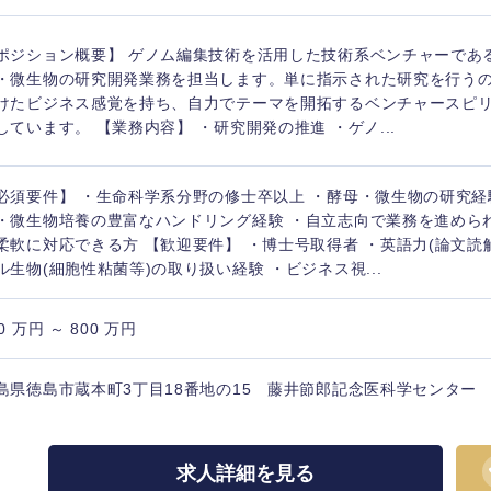
香川県
ポジション概要】 ゲノム編集技術を活用した技術系ベンチャーであ
高知県
・微生物の研究開発業務を担当します。単に指示された研究を行う
けたビジネス感覚を持ち、自力でテーマを開拓するベンチャースピ
しています。 【業務内容】 ・研究開発の推進 ・ゲノ...
必須要件】 ・生命科学系分野の修士卒以上 ・酵母・微生物の研究
・微生物培養の豊富なハンドリング経験 ・自立志向で業務を進めら
柔軟に対応できる方 【歓迎要件】 ・博士号取得者 ・英語力(論文読
ル生物(細胞性粘菌等)の取り扱い経験 ・ビジネス視...
0 万円 ～ 800 万円
島県徳島市蔵本町3丁目18番地の15 藤井節郎記念医科学センター
求人詳細を見る