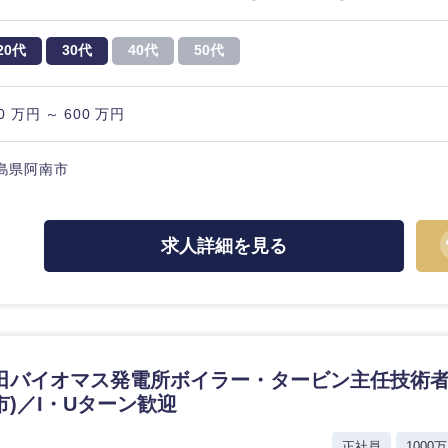
20代
30代
40代
50代
0 万円 ～ 600 万円
島県阿南市
求人詳細を見る
田バイオマス発電所ボイラー・タービン主任技術者
選択する
選択する
選択する
選択する
市)／I・Uターン歓迎
正社員
1000万