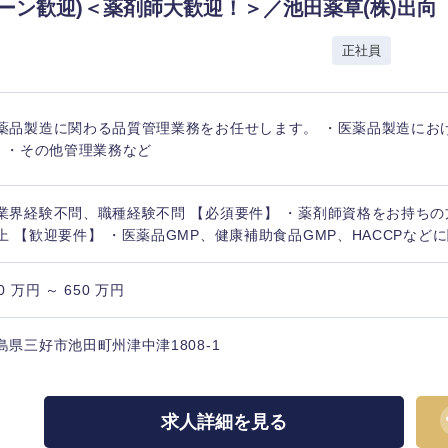
岩手県
事業管理
群馬県
ターン歓迎)＜薬剤師大歓迎！＞／池田薬草(株)出向
山形県
新規事業企画・立上げ
千葉県
社
正社員
M&A・事業投資
神奈川県
レル・消費財
経営企画
入力ください
薬品製造に関わる品質管理業務をお任せします。 ・医薬品製造にお
ケア・ライフサイエンス
) ・その他管理業務など
政策渉外
第二新卒
上場
その他企画業務
業界経験不問、職種経験不問 【必須要件】 ・薬剤師資格をお持ちの
上 【歓迎要件】 ・医薬品GMP、健康補助食品GMP、HACCPなど
外資系企業
英語
0 万円 ～ 650 万円
海外勤務あり
フル
島県三好市池田町州津中津1808-1
完全週休2日制
社宅
ンク
求人詳細を見る