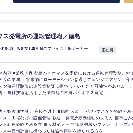
マス発電所の運転管理職／徳島
海外
化を続ける創業100年超のプライム上場メーカー
正社員
佐賀県
熊本県
務内容 ■業務内容 徳島バイオマス発電所における運転管理業務、お
宮崎県
画等の業務。 将来的にローテーションを通じてエンジニアリング部
沖縄県
スや熱処理装置の建設業務等に携わっていただく可能性があります。
署：自社技術を活用した県内初の木質バイオマス発電...
力・経験 ■学歴： 高校卒以上 ■経験 必須：下記いずれかの経験のあ
ンス、工場などの設備管理 歓迎：発電所勤務経験のある方 都市ご
ント勤務経験のある方 ※人材イメージ 搬送機械やファン、ポンプ
ンスや整備計画に携わった経験や興味を持たれる方を...