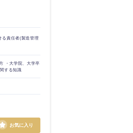
埼玉県
東京都
ける責任者(製造管理
企業
方 ・大学院、大学卒
に関する知識
を活かす
リモート
・家賃補助有
お気に入り