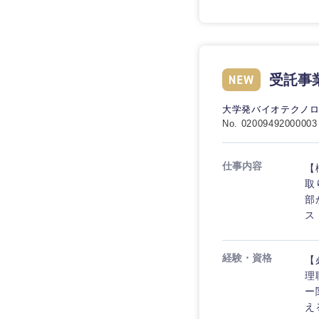
技術職（IT）、Webサービ
技術職（IT）、Webサ
マスメディア
ービス・制作、ゲーム
技術職（モノづくり）
エンターテイメント
技術職（モノづくり）
法律・特許事務所・
金融専門職
受託事
人材・アウトソーシ
金融専門職
甲信越・北陸
大学発バイオテクノ
メディカル
サービス
No. 02009492000003
新潟県
メディカル
その他
不動産専門職
石川県
仕事内容
【
不動産専門職
建設・施工管理
取
山梨県
部
建設・施工管理
ス
事務職
事務職
その他
経験・資格
【
理
その他
ー
え