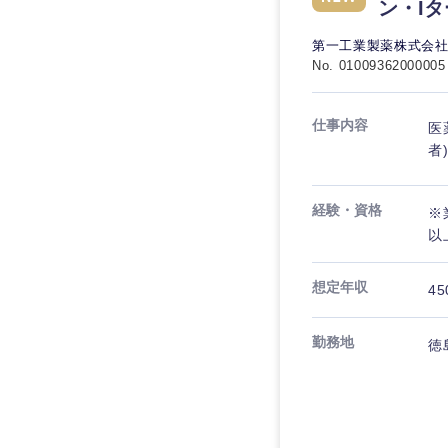
秋田県
管理
ン・I
管理
電気・電子・半導体
宮城県
フリーワード
第一工業製薬株式会
SCM
SCM
素材・化学・金属
No. 01009362000005
福島県
食品・化粧品・アパ
人事
人事
こだわり条件を
仕事内容
医
メディカル・ヘルス
者
マーケティング
マーケティング
金融
急募
営業
建設・不動産
営業
経験・資格
※
以
倉庫・運輸・物流
スタートアップ企業
サービス
サービス
小売・通販・外食
想定年収
45
クリエイティブ
クリエイティブ
IT・通信
転勤なし
勤務地
徳
コンサルタント
WEBサービス
コンサルタント
年間休日120日以上
コンサル・シンクタ
専門職
専門職
広告・宣伝・印刷