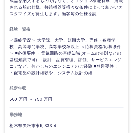
成品を納入するものではなく、オプション機能有無、搭載
される船の仕様、接続機器等様々な条件によって細かいカ
スタマイズが発生します。顧客毎の仕様を読...
経験・資格
＜最終学歴＞ 大学院、大学、短期大学、専修・各種学
校、高等専門学校、高等学校卒以上 ＜応募資格/応募条件
＞ ■必須要件 ・電気回路の基礎知識(オームの法則などの
基礎知識で可) ・設計、品質管理、評価、サービスエンジ
ニアなど、何かしらのエンジニアのご経験 ■歓迎要件：
・配電盤の設計経験や、システム設計の経...
想定年収
500 万円 ～ 750 万円
勤務地
栃木県矢板市東町333-4