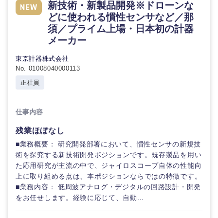
新技術・新製品開発※ドローンな
どに使われる慣性センサなど／那
石川県
福井県
須／プライム上場・日本初の計器
メーカー
山梨県
長野県
東京計器株式会社
No. 01008040000113
正社員
仕事内容
残業ほぼなし
■業務概要： 研究開発部署において、慣性センサの新規技
術を探究する新技術開発ポジションです。既存製品を用い
た応用研究が主流の中で、ジャイロスコープ自体の性能向
上に取り組める点は、本ポジションならではの特徴です。
■業務内容： 低周波アナログ・デジタルの回路設計・開発
をお任せします。経験に応じて、自動...