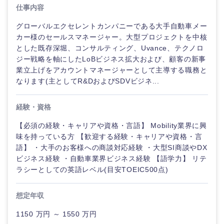
仕事内容
グローバルエクセレントカンパニーである大手自動車メー
カー様のセールスマネージャー。大型プロジェクトを中核
とした既存深堀、コンサルティング、Uvance、テクノロ
ジー戦略を軸にしたLoBビジネス拡大および、顧客の新事
業立上げをアカウントマネージャーとして主導する職務と
なります(主としてR&DおよびSDVビジネ...
経験・資格
【必須の経験・キャリアや資格・言語】 Mobility業界に興
味を持っている方 【歓迎する経験・キャリアや資格・言
語】 ・大手のお客様への商談対応経験 ・大型SI商談やDX
ご希望の職種を選択してください
ご希望の職種を選択してください
ご希望の業界を選択してください
ご希望の勤務地を選択してください
ご希望条件を入力ください
ビジネス経験 ・自動車業界ビジネス経験 【語学力】 リテ
ラシーとしての英語レベル(目安TOEIC500点)
経営企
経営企画・事業企画
商社・卸
北海道・東北地方
想定年収
画・事業
すべての経営企画・事業企
希望年収
企画
画
経営ボード
1150 万円 ～ 1550 万円
北海道
青森県
エネルギー・資源・環境