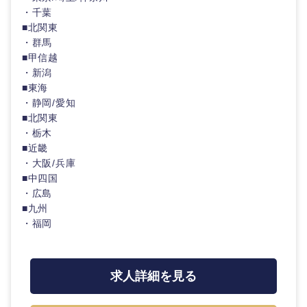
・千葉
■北関東
・群馬
■甲信越
・新潟
■東海
・静岡/愛知
■北関東
・栃木
■近畿
・大阪/兵庫
■中四国
・広島
■九州
・福岡
求人詳細を見る