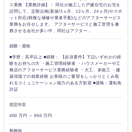
ス業務 【業務詳細】： 同社が施工した戸建住宅のお宅を
訪問して、定期点検(新築/3ヵ月、12ヵ月、24ヵ月)やスポ
ット対応(軽微な補修や業者手配)などのアフターサービス
業務をお任せします。 アフターサービスと施工管理を兼
務させる会社が多い中、同社はアフター...
経験・資格
■学歴：高卒以上 ■経験： 【必須要件】下記いずれかの経
験をお持ちの方 ・施工管理経験者 ・ハウスメーカーや工
務店のアフターサービス業務経験者 ・大工、多能工 ・建
築現場での就業経験 お客様のご要望をしっかりとくみ取
れるコミュニケーション能力のある方歓迎 ■資格：運転免
許証
想定年収
400 万円 ～ 850 万円
勤務地