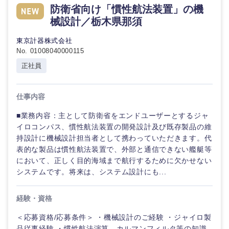
防衛省向け「慣性航法装置」の機
械設計／栃木県那須
東京計器株式会社
No. 01008040000115
正社員
仕事内容
■業務内容：主として防衛省をエンドユーザーとするジャ
イロコンパス、慣性航法装置の開発設計及び既存製品の維
持設計に機械設計担当者として携わっていただきます。代
表的な製品は慣性航法装置で、外部と通信できない艦艇等
において、正しく目的海域まで航行するために欠かせない
システムです。将来は、システム設計にも...
経験・資格
＜応募資格/応募条件＞ ・機械設計のご経験 ・ジャイロ製
品従事経験 ・慣性航法演算，カルマンフィルタ等の知識