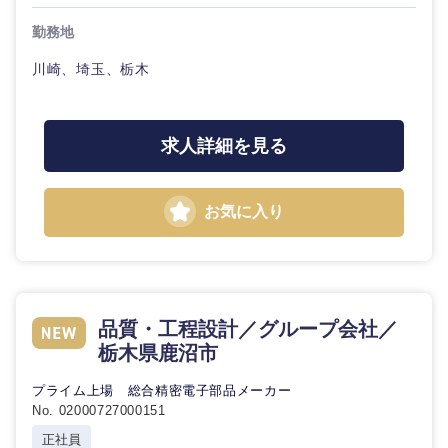
20代
30代
経営ボー
事業企画・事業開発
管理
推奨年齢
ド
勤務地
秋田県
岩手県
自動車・機械・船舶
40代
50代
川崎、埼玉、栃木
事業管理
SCM
管理
宮城県
山形県
電気・電子・半導体
人事
新規事業企画・立上げ
SCM
求人詳細を見る
福島県
素材・化学・金属
フリーワード
マーケティング
M&A・事業投資
人事
お気に入り
営業
食品・化粧品・アパレル・消費財
マーケテ
こだわり条件を入力ください
経営企画
ィング
サービス
急募
第二新卒
メディカル・ヘルスケア・ライフサイエンス
政策渉外
営業
クリエイティブ
品質・工程設計／グループ会社／
スタートアップ企
その他企画業務
金融
上場企業
栃木県鹿沼市
サービス
業
コンサルタント
プライム上場 総合精密電子部品メーカー
クリエイ
建設・不動産
No. 02000727000151
外資系企業
英語を活かす
ティブ
専門職
正社員