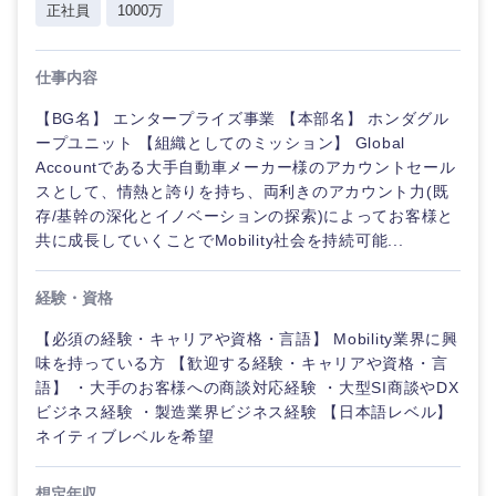
正社員
1000万
仕事内容
【BG名】 エンタープライズ事業 【本部名】 ホンダグル
ープユニット 【組織としてのミッション】 Global
Accountである大手自動車メーカー様のアカウントセール
スとして、情熱と誇りを持ち、両利きのアカウント力(既
存/基幹の深化とイノベーションの探索)によってお客様と
共に成長していくことでMobility社会を持続可能...
九州・沖縄
経験・資格
福岡県
佐賀県
【必須の経験・キャリアや資格・言語】 Mobility業界に興
味を持っている方 【歓迎する経験・キャリアや資格・言
長崎県
熊本県
語】 ・大手のお客様への商談対応経験 ・大型SI商談やDX
ビジネス経験 ・製造業界ビジネス経験 【日本語レベル】
ネイティブレベルを希望
大分県
宮崎県
想定年収