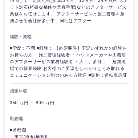
訪問して、定期点検(新築/3ヵ月、12ヵ月、24ヵ月)やスポ
ット対応(軽微な補修や業者手配)などのアフターサービス
業務をお任せします。 アフターサービスと施工管理を兼
務させる会社が多い中、同社はアフター...
経験・資格
■学歴：不問 ■経験： 【必須要件】下記いずれかの経験を
お持ちの方 ・施工管理経験者 ・ハウスメーカーや工務店
のアフターサービス業務経験者 ・大工、多能工 ・建築現
場での就業経験 お客様のご要望をしっかりとくみ取れる
コミュニケーション能力のある方歓迎 ■資格：運転免許証
想定年収
350 万円 ～ 800 万円
勤務地
■首都圏
・東京/埼玉/神奈川