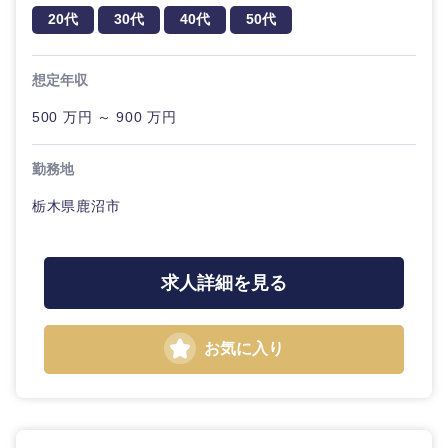
ル
20代
30代
40代
50代
法律・特許事務所・監査法人
不動産専
想定年収
門職
人材・アウトソーシング
500 万円 ～ 900 万円
建設・施
工管理
関東地方
勤務地
サービス
事務職
栃木県鹿沼市
茨城県
栃木県
その他
その他
群馬県
埼玉県
求人詳細を見る
千葉県
東京都
お気に入り
神奈川県