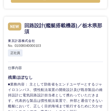
回路設計(艦艇搭載機器)／栃木県那
東海地方
須
岐阜県
静岡県
東京計器株式会社
No. 01008040000103
正社員
愛知県
三重県
仕事内容
残業ほぼなし
■業務内容： 主として防衛省をエンドユーザーとするジャ
イロコンパス、慣性航法装置の開発設計及び既存製品の維
持設計に電気回路設計担当者として携わっていただきま
す。代表的な製品は慣性航法装置で、外部と通信できない
艦艇において、正しく目的海域まで航行するために欠かせ