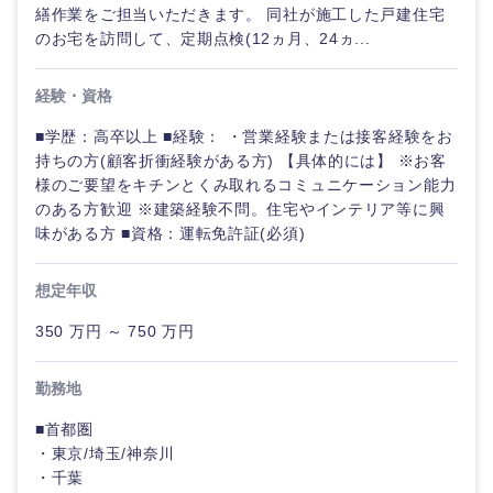
繕作業をご担当いただきます。 同社が施工した戸建住宅
のお宅を訪問して、定期点検(12ヵ月、24ヵ...
選択する
経験・資格
■学歴：高卒以上 ■経験： ・営業経験または接客経験をお
持ちの方(顧客折衝経験がある方) 【具体的には】 ※お客
様のご要望をキチンとくみ取れるコミュニケーション能力
のある方歓迎 ※建築経験不問。住宅やインテリア等に興
味がある方 ■資格：運転免許証(必須)
想定年収
350 万円 ～ 750 万円
勤務地
■首都圏
・東京/埼玉/神奈川
・千葉