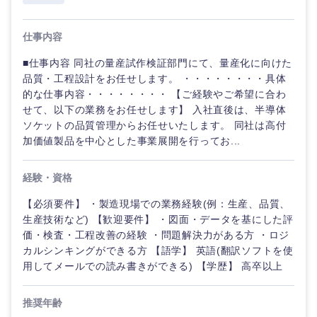
倉庫・運輸・物流
転勤なし
海外勤務あり
コンサル
技術職（IT）、Webサービス・制作、ゲーム
タント
仕事内容
技術職（モノづくり）
小売・通販・外食
年間休日120日以
フルリモート
■仕事内容 同社の量産試作検証部門にて、量産化に向けた
専門職
上
品質・工程設計をお任せします。 ・・・・・・・・具体
金融専門職
的な仕事内容・・・・・・・・ 【ご経験やご希望に合わ
IT・通信
技術職
完全週休2日制
社宅・家賃補助有
せて、以下の業務をお任せします】 入社直後は、半導体
（IT）、
メディカル
ソケットの品質管理からお任せいたします。 同社は高付
Webサー
ビス・制
加価値製品を中心とした事業展開を行ってお...
WEBサービス
作、ゲー
不動産専門職
ム
経験・資格
コンサル・シンクタンク
建設・施工管理
技術職
【必須要件】 ・製造現場での業務経験(例：生産、品質、
（モノづ
生産技術など) 【歓迎要件】 ・図面・データを基にした評
広告・宣伝・印刷
くり）
事務職
価・検査・工程改善の経験 ・問題解決力がある方 ・ロジ
カルシンキングができる方 【語学】 英語(翻訳ソフトを使
金融専門
その他
用してメールでの読み書きができる) 【学歴】 高卒以上
マスメディア
職
推奨年齢
エンターテイメント
メディカ