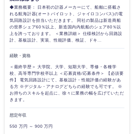
鳥取県
島根県
◆業務概要： 日本初の計器メーカーにて、船舶に搭載さ
れる航海計器(オートパイロット、ジャイロコンパス)の電
岡山県
広島県
気回路設計を担当いただきます。 同社の製品は新造商船
の世界シェア60％以上、新造国内内航船のシェア80％以
上を誇っております。 ＜業務詳細＞ 仕様検討から回路設
山口県
徳島県
計、基板設計、実装、性能評価、検証、ドキ...
香川県
愛媛県
経験・資格
＜最終学歴＞ 大学院、大学、短期大学、専修・各種学
高知県
校、高等専門学校卒以上 ＜応募資格/応募条件＞ 【必須要
件】 電気回路設計にて、基板設計・性能評価の経験があ
る方 ※デジタル・アナログどちらの経験でも可です。 ※
お持ちのスキルを起点に、徐々に業務の幅を広げていただ
きます。
想定年収
550 万円 ～ 900 万円