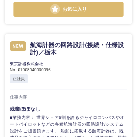
お気に入り
航海計器の回路設計(接続・仕様設
計)／栃木
東京計器株式会社
近畿地方
No. 01008040000096
正社員
滋賀県
京都府
仕事内容
大阪府
兵庫県
残業ほぼなし
■業務内容： 世界シェア6割を誇るジャイロコンパスやオ
奈良県
和歌山県
ートパイロットなどの各種航海計器の回路設計/システム
設計をご担当頂きます。 船舶に搭載する航海計器は、既