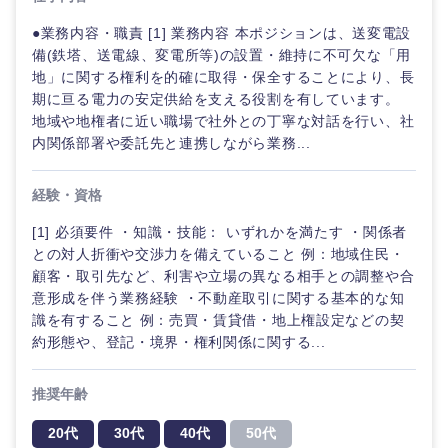
●業務内容・職責 [1] 業務内容 本ポジションは、送変電設
備(鉄塔、送電線、変電所等)の設置・維持に不可欠な「用
選択する
選択する
選択する
選択する
地」に関する権利を的確に取得・保全することにより、長
期に亘る電力の安定供給を支える役割を有しています。
地域や地権者に近い職場で社外との丁寧な対話を行い、社
内関係部署や委託先と連携しながら業務...
経験・資格
[1] 必須要件 ・知識・技能： いずれかを満たす ・関係者
との対人折衝や交渉力を備えていること 例：地域住民・
顧客・取引先など、利害や立場の異なる相手との調整や合
意形成を伴う業務経験 ・不動産取引に関する基本的な知
識を有すること 例：売買・賃貸借・地上権設定などの契
約形態や、登記・境界・権利関係に関する...
推奨年齢
20代
30代
40代
50代