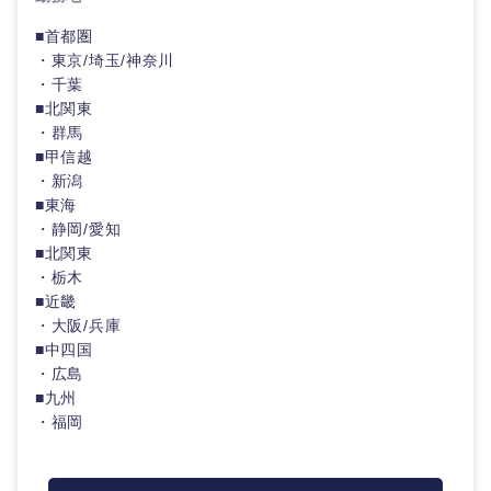
■首都圏
・東京/埼玉/神奈川
・千葉
■北関東
・群馬
■甲信越
・新潟
■東海
・静岡/愛知
■北関東
・栃木
■近畿
・大阪/兵庫
■中四国
・広島
■九州
・福岡