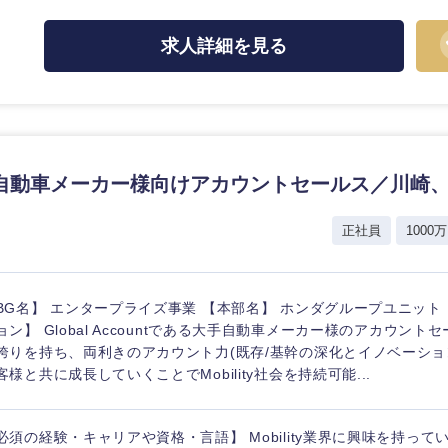
ス・制作、ゲーム
ス・
選択する
求人詳細を見る
監査法人
ング
東海地方
自動車メーカー様向けアカウントセールス／川崎
富山県
岐阜県
福井県
愛知県
正社員
1000万
長野県
BG名】 エンタープライズ事業 【本部名】 ホンダグループユニット
ョン】 Global Accountである大手自動車メーカー様のアカウン
誇りを持ち、両利きのアカウント力(既存/基幹の深化とイノベーショ
客様と共に成長していくことでMobility社会を持続可能...
必須の経験・キャリアや資格・言語】 Mobility業界に興味を持って