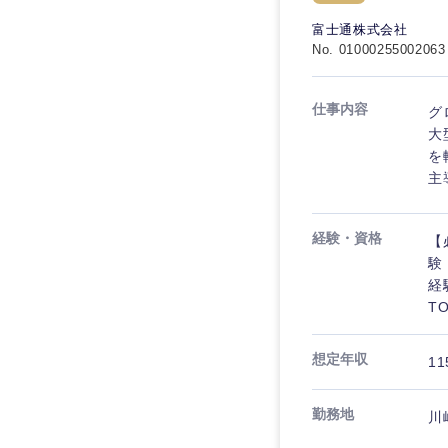
秋田県
管理
管理
電気・電子・半導体
富士通株式会社
宮城県
フリーワード
No. 01000255002063
SCM
SCM
素材・化学・金属
福島県
食品・化粧品・アパ
人事
人事
仕事内容
グ
こだわり条件を
メディカル・ヘルス
大
マーケティング
を
マーケティング
金融
主
急募
営業
建設・不動産
営業
経験・資格
【
倉庫・運輸・物流
スタートアップ企業
サービス
サービス
験
小売・通販・外食
経
クリエイティブ
TO
クリエイティブ
IT・通信
転勤なし
コンサルタント
WEBサービス
想定年収
コンサルタント
11
年間休日120日以上
コンサル・シンクタ
専門職
専門職
勤務地
川
広告・宣伝・印刷