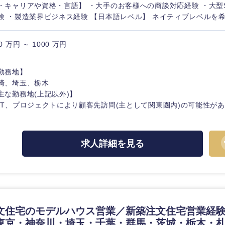
・キャリアや資格・言語】 ・大手のお客様への商談対応経験 ・大型S
験 ・製造業界ビジネス経験 【日本語レベル】 ネイティブレベルを
0 万円 ～ 1000 万円
勤務地】
崎、埼玉、栃木
主な勤務地(上記以外)】
KT、プロジェクトにより顧客先訪問(主として関東圏内)の可能性が
求人詳細を見る
中国・四国地方
京都府
鳥取県
兵庫県
岡山県
文住宅のモデルハウス営業／新築注文住宅営業経
東京・神奈川・埼玉・千葉・群馬・茨城・栃木・
和歌山県
山口県