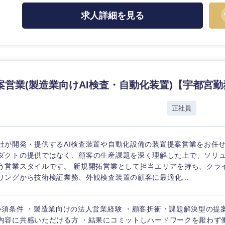
求人詳細を見る
案営業(製造業向けAI検査・自動化装置)【宇都宮勤
正社員
社が開発・提供するAI検査装置や自動化設備の装置提案営業をお任せ
ダクトの提供ではなく、顧客の生産課題を深く理解した上で、ソリ
う営業スタイルです。 新規開拓営業として担当エリアを持ち、クラ
リングから技術検証業務、外観検査装置の顧客に最適化...
選択する
選択する
選択する
選択する
必須条件 ・製造業向けの法人営業経験 ・顧客折衝・課題解決型の提
内容に共感いただける方 ・結果にコミットしハードワークを厭わず働