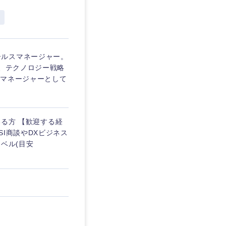
埼玉県
東京都
ールスマネージャー。
e、テクノロジー戦略
トマネージャーとして
企業
いる方 【歓迎する経
を活かす
I商談やDXビジネス
ベル(目安
リモート
・家賃補助有