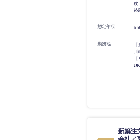
験
経
想定年収
55
勤務地
【
川
【
U
近畿地方
滋賀県
大阪府
新築注
会社／
奈良県