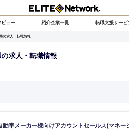
タビュー
紹介企業一覧
転職支援サービ
木県の求人・転職情報
木県の求人・転職情報
選択してください
選択してください
選択してください
を選択してください
力ください
地方
すべての経営企画・事業企画
関東地方
環境
青森県
事業企画・事業開発
茨城県
20代
30代
40代
50代
自動車メーカー様向けアカウントセールス(マネージ