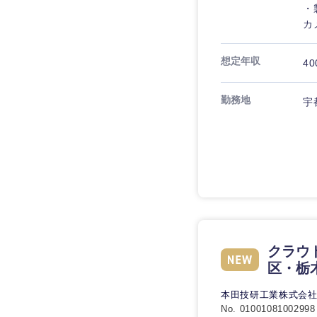
・
カ
想定年収
40
勤務地
宇
クラウ
区・栃
本田技研工業株式会
No. 01001081002998