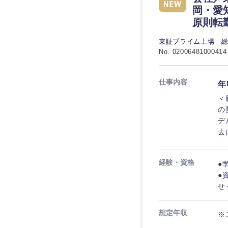
岡・愛
原則転
東証プライム上場 
No. 02006481000414
仕事内容
年
＜
の
デ
去
経験・資格
●
●
せ
想定年収
※