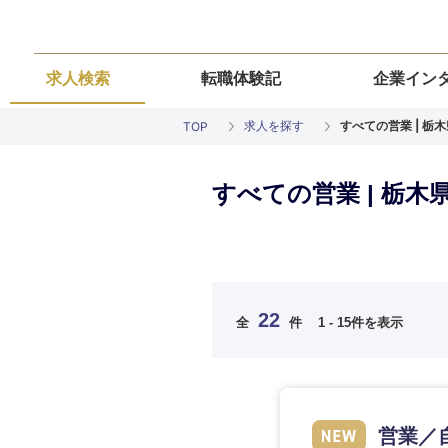
求人検索
転職体験記
企業イン
求人を探す
すべての営業 | 栃
TOP
すべての営業 | 栃
ご希望の職種を
ご希望の職種を
ご希望の業界を
ご希望の勤務地
ご希望条件を入
22
全
件
1 - 15件を表示
希望年収
経営企画・事業企画
経営企画・事業企画
商社・卸
北海道・東北
エネルギー・資源・
経営ボード
経営ボード
北海道
推奨年齢
営業／
自動車・機械・船舶