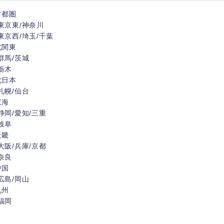
首都圏
東京東/神奈川
東京西/埼玉/千葉
北関東
群馬/茨城
海外
栃木
北日本
佐賀県
札幌/仙台
東海
熊本県
静岡/愛知/三重
岐阜
宮崎県
近畿
沖縄県
大阪/兵庫/京都
奈良
中国
広島/岡山
九州
福岡