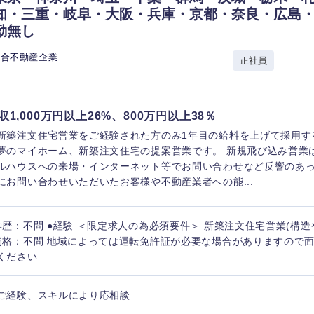
知・三重・岐阜・大阪・兵庫・京都・奈良・広島
香川県
勤無し
高知県
総合不動産企業
正社員
収1,000万円以上26%、800万円以上38％
新築注文住宅営業をご経験された方のみ1年目の給料を上げて採用す
夢のマイホーム、新築注文住宅の提案営業です。 新規飛び込み営業
ルハウスへの来場・インターネット等でお問い合わせなど反響のあ
にお問い合わせいただいたお客様や不動産業者への能...
学歴：不問 ●経験 ＜限定求人の為必須要件＞ 新築注文住宅営業(構造
資格：不問 地域によっては運転免許証が必要な場合がありますので
ください
ご経験、スキルにより応相談