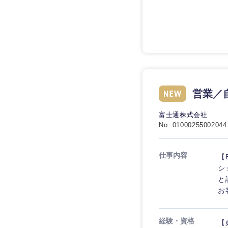
技術職（IT）、Webサービ
技術職（IT）、Webサービ
マスメディア
制作、ゲーム
技術職（モノづくり）
エンターテイメント
技術職（モノづくり）
法律・特許事務所・
金融専門職
人材・アウトソーシ
金融専門職
甲信越・北陸
メディカル
サービス
営業／
新潟県
メディカル
その他
不動産専門職
石川県
富士通株式会社
不動産専門職
No. 01000255002044
建設・施工管理
山梨県
建設・施工管理
事務職
仕事内容
【
シ
事務職
と
その他
お
その他
経験・資格
【