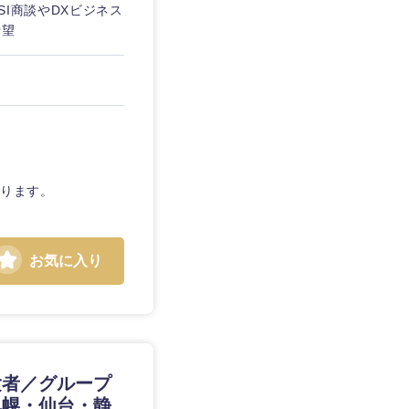
I商談やDXビジネス
希望
あります。
お気に入り
島根県
広島県
験者／グループ
札幌・仙台・静
徳島県