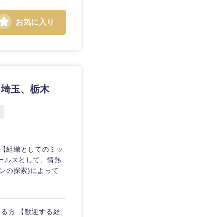
お気に入り
、埼玉、栃木
静岡県
三重県
 【組織としてのミッ
トセールスとして、情熱
ンの探索)によって
いる方 【歓迎する経