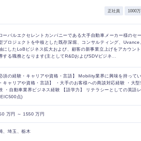
岩手県
事業管理
群馬県
正社員
1000万
山形県
新規事業企画・立上げ
千葉県
M&A・事業投資
神奈川県
レル・消費財
ローバルエクセレントカンパニーである大手自動車メーカー様のセ
経営企画
入力ください
ケア・ライフサイエンス
型プロジェクトを中核とした既存深堀、コンサルティング、Uvanc
政策渉外
軸にしたLoBビジネス拡大および、顧客の新事業立上げをアカウン
導する職務となります(主としてR&DおよびSDVビジネ...
第二新卒
上場
その他企画業務
必須の経験・キャリアや資格・言語】 Mobility業界に興味を持って
外資系企業
英語
・キャリアや資格・言語】 ・大手のお客様への商談対応経験 ・大型S
験 ・自動車業界ビジネス経験 【語学力】 リテラシーとしての英語レ
EIC500点)
海外勤務あり
フル
50 万円 ～ 1550 万円
完全週休2日制
社宅
ンク
崎、埼玉、栃木