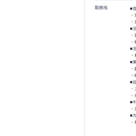
勤務地
■
・
・
■
・
九州・沖縄
・
■
福岡県
・
■
長崎県
・
・
大分県
■
鹿児島県
・
・
■
・
■
・