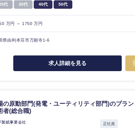
20代
30代
40代
50代
50 万円 ～ 1750 万円
海外
田県由利本荘市万願寺1-6
佐賀県
求人詳細を見る
熊本県
宮崎県
沖縄県
場の原動部門(発電・ユーティリティ部門)のプラ
者(総合職)
手製紙事業会社
正社員