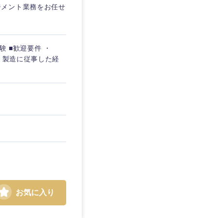
ジメント業務をお任せ
験 ■歓迎要件 ・
・製造に従事した経
島根県
お気に入り
広島県
徳島県