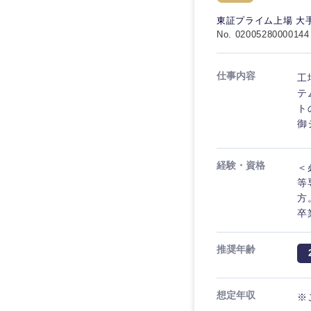
秋田県
管理
管理
電気・電子・半導体
東証プライム上場 大
宮城県
フリーワード
No. 02005280000144
SCM
SCM
素材・化学・金属
福島県
食品・化粧品・アパ
人事
人事
仕事内容
工
こだわり条件を
メディカル・ヘルス
テ
マーケティング
ト
マーケティング
金融
御
急募
営業
建設・不動産
営業
経験・資格
＜
倉庫・運輸・物流
スタートアップ企業
サービス
サービス
等
小売・通販・外食
方
クリエイティブ
卒
クリエイティブ
IT・通信
転勤なし
コンサルタント
WEBサービス
推奨年齢
コンサルタント
年間休日120日以上
コンサル・シンクタ
専門職
専門職
想定年収
※
広告・宣伝・印刷