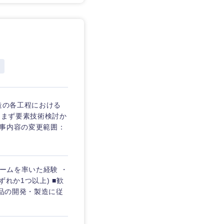
愛媛県
造の各工程における
、まず要素技術検討か
仕事内容の変更範囲：
チームを率いた経験 ・
れか1つ以上) ■歓
製品の開発・製造に従