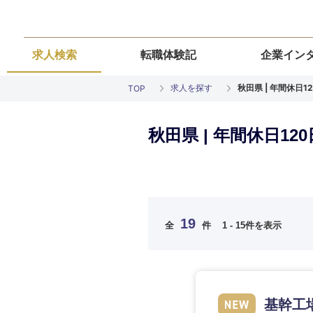
求人検索
転職体験記
企業イン
求人を探す
秋田県 | 年間休日
TOP
秋田県 | 年間休日1
ご希望の職種を
ご希望の職種を
ご希望の業界を
ご希望の勤務地
ご希望条件を入
19
全
件
1 - 15件を表示
希望年収
経営企画・事業企画
経営企画・事業企画
商社・卸
北海道・東北
エネルギー・資源・
経営ボード
経営ボード
北海道
推奨年齢
基幹工
自動車・機械・船舶