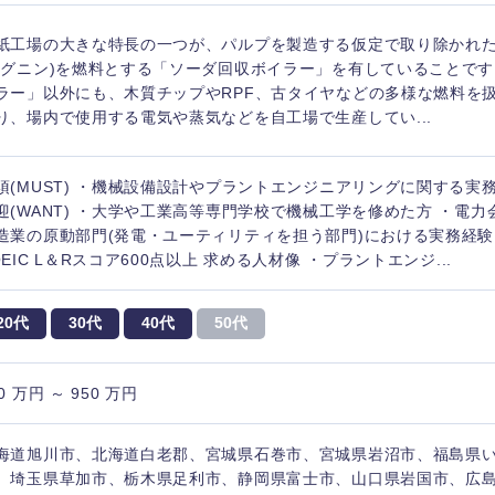
紙工場の大きな特長の一つが、パルプを製造する仮定で取り除かれ
リグニン)を燃料とする「ソーダ回収ボイラー」を有していることです
ラー」以外にも、木質チップやRPF、古タイヤなどの多様な燃料を
り、場内で使用する電気や蒸気などを自工場で生産してい...
須(MUST) ・機械設備設計やプラントエンジニアリングに関する実
迎(WANT) ・大学や工業高等専門学校で機械工学を修めた方 ・電
造業の原動部門(発電・ユーティリティを担う部門)における実務経験
OEIC L＆Rスコア600点以上 求める人材像 ・プラントエンジ...
20代
30代
40代
50代
0 万円 ～ 950 万円
選択する
選択する
選択する
選択する
海道旭川市、北海道白老郡、宮城県石巻市、宮城県岩沼市、福島県
、埼玉県草加市、栃木県足利市、静岡県富士市、山口県岩国市、広