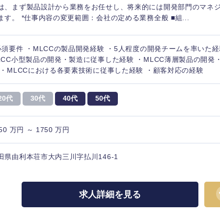
は、まず製品設計から業務をお任せし、将来的には開発部門のマネ
ます。 *仕事内容の変更範囲：会社の定める業務全般 ■組...
必須要件 ・MLCCの製品開発経験 ・5人程度の開発チームを率いた経
LCC小型製品の開発・製造に従事した経験 ・MLCC薄層製品の開発
 ・MLCCにおける各要素技術に従事した経験 ・顧客対応の経験
20代
30代
40代
50代
50 万円 ～ 1750 万円
田県由利本荘市大内三川字払川146-1
中国・四国地方
京都府
鳥取県
求人詳細を見る
兵庫県
岡山県
和歌山県
山口県