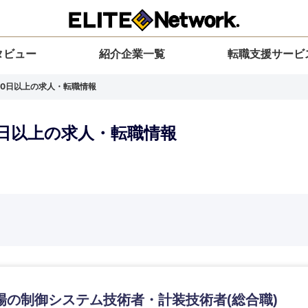
タビュー
紹介企業一覧
転職支援サービ
120日以上の求人・転職情報
20日以上の求人・転職情報
選択してください
選択してください
選択してください
を選択してください
力ください
地方
すべての経営企画・事業企画
関東地方
環境
青森県
事業企画・事業開発
茨城県
20代
30代
40代
50代
場の制御システム技術者・計装技術者(総合職)