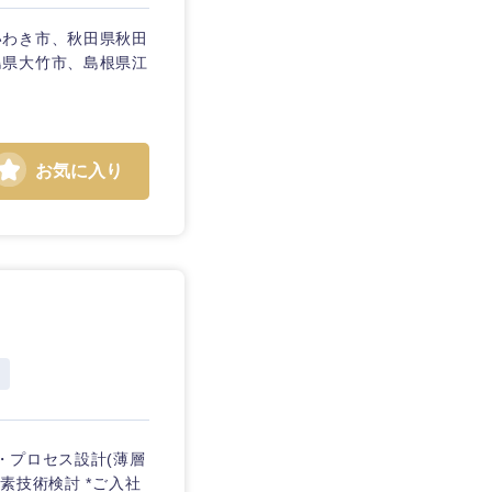
いわき市、秋田県秋田
島県大竹市、島根県江
お気に入り
静岡県
三重県
・プロセス設計(薄層
素技術検討 *ご入社