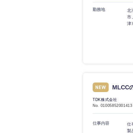
技術職（IT）、Webサービ
技術職（IT）、Webサービ
マスメディア
勤務地
制作、ゲーム
北
技術職（モノづくり）
エンターテイメント
市
津
技術職（モノづくり）
法律・特許事務所・
金融専門職
人材・アウトソーシ
金融専門職
甲信越・北陸
メディカル
サービス
新潟県
メディカル
その他
不動産専門職
石川県
不動産専門職
建設・施工管理
山梨県
建設・施工管理
MLC
事務職
TDK株式会社
事務職
その他
No. 01005852001413
その他
仕事内容
仕
製