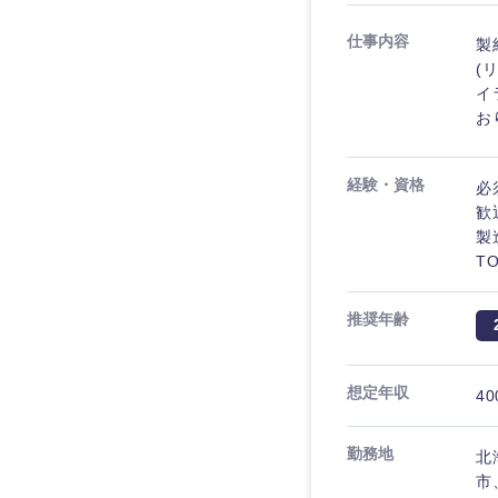
仕事内容
製
(
イ
お
経験・資格
必
歓
製
T
推奨年齢
想定年収
40
勤務地
北
市