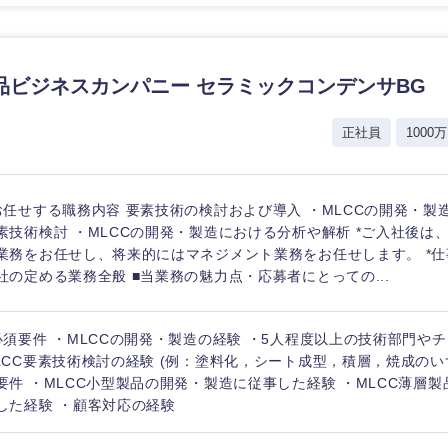
香川県
高知県
品ビジネスカンパニー セラミックコンデンサBG
正社員
1000万
お任せする職務内容 要素技術の検討および導入 ・MLCCの開発・製
素技術検討 ・MLCCの開発・製造における分析や解析 *ご入社後は
業務をお任せし、将来的にはマネジメント業務をお任せします。 *
社の定める業務全般 ■当業務の魅力点・応募者にとっての...
必須要件 ・MLCCの開発・製造の経験 ・5人程度以上の技術部門や
LCC要素技術検討の経験 (例：塗料化，シート成型，積層，焼成のいず
要件 ・MLCC小型製品の開発・製造に従事した経験 ・MLCC薄層
した経験 ・顧客対応の経験