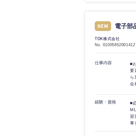
電子部
TDK株式会社
No. 01005852001412
仕事内容
■
要
ら
会
経験・資格
■
M
迎
事