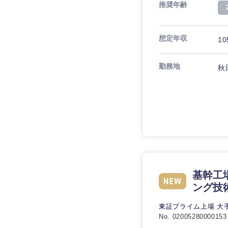
推奨年齢
想定年収
10
九州・沖縄
勤務地
秋
福岡県
長崎県
大分県
鹿児島県
基幹工
ング技術
東証プライム上場 大
No. 02005280000153