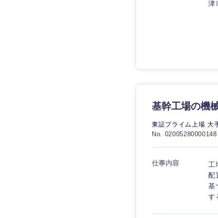
津
基幹工場の機械
東証プライム上場 大
No. 02005280000148
仕事内容
工
配
基
す