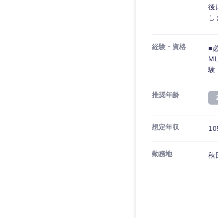
後
し
経験・資格
■
M
験
推奨年齢
想定年収
10
勤務地
秋
近畿地方
滋賀県
大阪府
奈良県