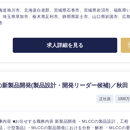
ス・制作、ゲーム
ス・
選択する
海道旭川市、北海道白老郡、宮城県石巻市、宮城県岩沼市、福島県
、埼玉県草加市、栃木県足利市、静岡県富士市、山口県岩国市、広
市
監査法人
ング
東海地方
求人詳細を見る
富山県
岐阜県
福井県
愛知県
長野県
Cの新製品開発(製品設計・開発リーダー候補)／秋田
正社員
1000万
事内容 ■お任せする職務内容 新製品開発 ・MLCCの製品設計，工程
品，小型製品) ・MLCCの製品開発における分析・解析 ・MLCCの要