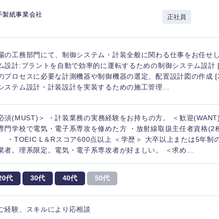
岩手県
事業管理
群馬県
手製紙事業会社
正社員
山形県
新規事業企画・立上げ
千葉県
M&A・事業投資
神奈川県
レル・消費財
場の工務部門にて、制御システム・計装全般に関わる仕事をお任せします
経営企画
入力ください
ケア・ライフサイエンス
ム設計:プラントを自動で効率的に運転するための制御システム設計 [2
政策渉外
のプロセスに必要な計測機器や制御機器の選定、配置設計図の作成 [3
システム設計・計装設計を実装するための施工管理...
第二新卒
上場
その他企画業務
必須(MUST)＞ ・計装業務の実務経験をお持ちの方。 ＜歓迎(WANT
外資系企業
英語
専門学校で電気・電子系専攻を修めた方 ・放射線取扱主任者資格(2
。 ・TOEIC L＆Rスコア600点以上 ＜学歴＞ 大卒以上または5年
業者。理系限定。電気・電子系専攻者が好ましい。 ＜求め...
海外勤務あり
フル
20代
30代
40代
50代
完全週休2日制
社宅
ンク
ご経験、スキルにより応相談