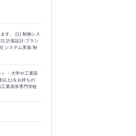
埼玉県
東京都
。 [1] 制御シス
] 計装設計:プラン
] システム実装:制
企業
)＞ ・大学や工業高
を活かす
種以上)をお持ちの
制の工業高等専門学校
リモート
・家賃補助有