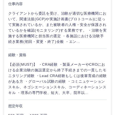
人事
新規事業企画・立上げ
仕事内容
SCM
福島県
クライアントから委託を受け、治験が適切な医療機関にお
素材・化学・金属
フリーワード
マーケティング
M&A・事業投資
人事
いて、関連法規(GCP)や実施計画書(プロトコール)に従っ
て実施されているか、また被験者の人権・安全が保護され
営業
関東地方
食品・化粧品・アパレル・消費財
ているかを確認(モニタリング)する業務です。 ・治験を実
マーケテ
こだわり条件を入力ください
経営企画
ィング
施する医療機関と担当医の選定 ・各施設における治験手
続き業務(初回・変更・終了)全般 ・エン...
サービス
茨城県
栃木県
急募
第二新卒
メディカル・ヘルスケア・ライフサイエンス
政策渉外
営業
クリエイティブ
経験・資格
群馬県
埼玉県
スタートアップ企
その他企画業務
金融
上場企業
サービス
業
【必須(MUST)】 ・CRA経験 ・製薬メーカーやCROにお
コンサルタント
ける企業治験の施設選定から終了手続きまでの一貫したモ
千葉県
東京都
クリエイ
ニタリング経験 ・Lead CRA経験もしくは後輩育成の経験
建設・不動産
外資系企業
英語を活かす
ティブ
専門職
がある方 ・グローバル試験の経験 ・コミニュケーション
神奈川県
スキル、ネゴシエーションスキル、コーディネーションス
倉庫・運輸・物流
転勤なし
海外勤務あり
キル ・理系の専門学校、短大、大卒、院卒以...
コンサル
技術職（IT）、Webサービス・制作、ゲーム
タント
技術職（モノづくり）
想定年収
甲信越・北陸
小売・通販・外食
年間休日120日以
フルリモート
専門職
上