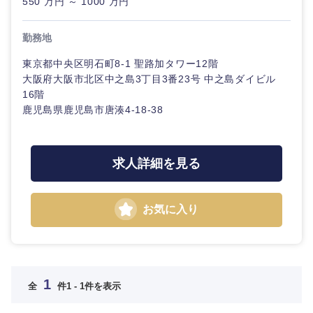
550 万円 ～ 1000 万円
金融専門職
新潟県
富山県
IT・通信
技術職
完全週休2日制
社宅・家賃補助有
（IT）、
勤務地
メディカル
Webサー
石川県
福井県
ビス・制
WEBサービス
東京都中央区明石町8-1 聖路加タワー12階
作、ゲー
大阪府大阪市北区中之島3丁目3番23号 中之島ダイビル
不動産専門職
ム
山梨県
長野県
16階
コンサル・シンクタンク
鹿児島県鹿児島市唐湊4-18-38
建設・施工管理
技術職
（モノづ
東海地方
広告・宣伝・印刷
くり）
事務職
求人詳細を見る
金融専門
岐阜県
静岡県
その他
マスメディア
職
お気に入り
愛知県
三重県
エンターテイメント
メディカ
ル
法律・特許事務所・監査法人
近畿地方
不動産専
1
全
件
1 - 1件を表示
門職