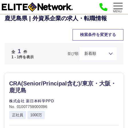
MENU
鹿児島県 | 外資系企業の求人・転職情報
検索条件を変更する
1
全
件
並び順
ご希望の職種を選択してください
ご希望の職種を選択してください
ご希望の業界を選択してください
ご希望の勤務地を選択してください
ご希望条件を入力ください
1 - 1件を表示
経営企
経営企画・事業企画
商社・卸
北海道・東北地方
画・事業
すべての経営企画・事業企
希望年収
CRA(Senior/Principal含む)/東京・大阪・
企画
画
経営ボード
鹿児島
北海道
青森県
エネルギー・資源・環境
20代
30代
経営ボー
事業企画・事業開発
株式会社 新日本科学PPD
管理
推奨年齢
ド
No. 01007759000096
秋田県
岩手県
自動車・機械・船舶
正社員
1000万
40代
50代
事業管理
SCM
管理
宮城県
山形県
電気・電子・半導体