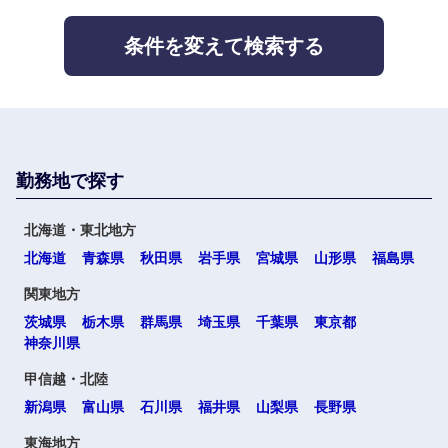
人材・アウトソーシング
滋賀県
京都府
建設・施
工管理
条件を変えて検索する
大阪府
兵庫県
サービス
事務職
奈良県
和歌山県
その他
その他
勤務地で探す
中国・四国地方
北海道・東北地方
鳥取県
島根県
北海道
青森県
秋田県
岩手県
宮城県
山形県
福島県
関東地方
岡山県
広島県
茨城県
栃木県
群馬県
埼玉県
千葉県
東京都
神奈川県
山口県
徳島県
甲信越・北陸
新潟県
富山県
石川県
福井県
山梨県
長野県
香川県
愛媛県
東海地方