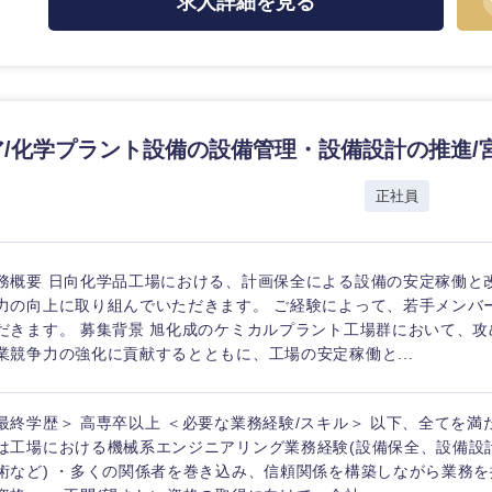
求人詳細を見る
香川県
高知県
/化学プラント設備の設備管理・設備設計の推進/
正社員
務概要 日向化学品工場における、計画保全による設備の安定稼働と
力の向上に取り組んでいただきます。 ご経験によって、若手メンバ
だきます。 募集背景 旭化成のケミカルプラント工場群において、
業競争力の強化に貢献するとともに、工場の安定稼働と...
最終学歴＞ 高専卒以上 ＜必要な業務経験/スキル＞ 以下、全てを満
は工場における機械系エンジニアリング業務経験(設備保全、設備設
術など) ・多くの関係者を巻き込み、信頼関係を構築しながら業務を