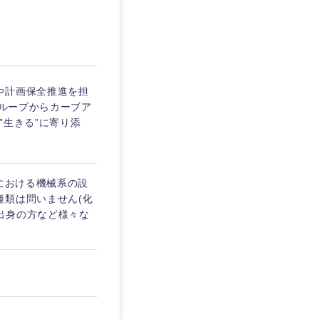
埼玉県
東京都
や計画保全推進を担
グループからカーブア
”生きる”に寄り添
企業
を活かす
場における機械系の設
種類は問いません(化
出身の方など様々な
リモート
・家賃補助有