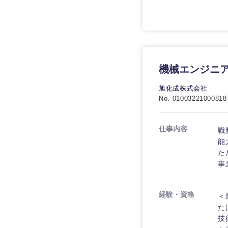
機械エンジニア
旭化成株式会社
No. 01003221000818
仕事内容
職
能
た
事
経験・資格
＜
た
技