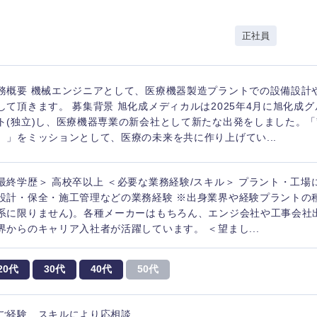
岩手県
事業管理
群馬県
山形県
新規事業企画・立上げ
千葉県
正社員
M&A・事業投資
神奈川県
レル・消費財
経営企画
入力ください
務概要 機械エンジニアとして、医療機器製造プラントでの設備設計
ケア・ライフサイエンス
して頂きます。 募集背景 旭化成メディカルは2025年4月に旭化成
政策渉外
ト(独立)し、医療機器専業の新会社として新たな出発をしました。「
第二新卒
上場
その他企画業務
。」をミッションとして、医療の未来を共に作り上げてい...
外資系企業
英語
最終学歴＞ 高校卒以上 ＜必要な業務経験/スキル＞ プラント・工
設計・保全・施工管理などの業務経験 ※出身業界や経験プラントの
系に限りません)。各種メーカーはもちろん、エンジ会社や工事会社
海外勤務あり
フル
界からのキャリア入社者が活躍しています。 ＜望まし...
20代
30代
40代
50代
完全週休2日制
社宅
ンク
ご経験、スキルにより応相談