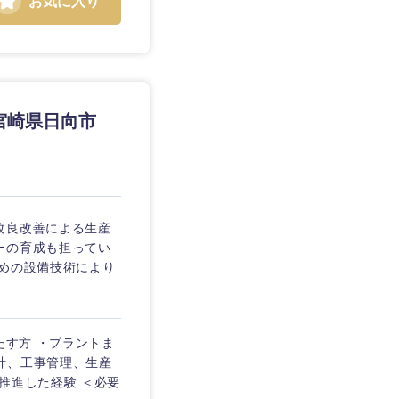
お気に入り
愛媛県
宮崎県日向市
改良改善による生産
ーの育成も担ってい
攻めの設備技術により
たす方 ・プラントま
計、工事管理、生産
推進した経験 ＜必要