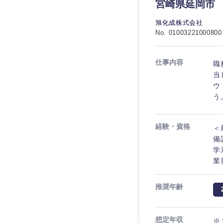
秋田県
管理
宮崎県延岡市
管理
電気・電子・半導体
宮城県
フリーワード
旭化成株式会社
SCM
SCM
素材・化学・金属
No. 01003221000800
福島県
食品・化粧品・アパ
人事
人事
こだわり条件を
仕事内容
職
メディカル・ヘルス
当
マーケティング
マーケティング
金融
ウ
急募
う
営業
建設・不動産
営業
倉庫・運輸・物流
スタートアップ企業
サービス
経験・資格
＜
サービス
備
小売・通販・外食
学
クリエイティブ
クリエイティブ
IT・通信
転勤なし
業
コンサルタント
WEBサービス
コンサルタント
推奨年齢
年間休日120日以上
コンサル・シンクタ
専門職
専門職
広告・宣伝・印刷
想定年収
※