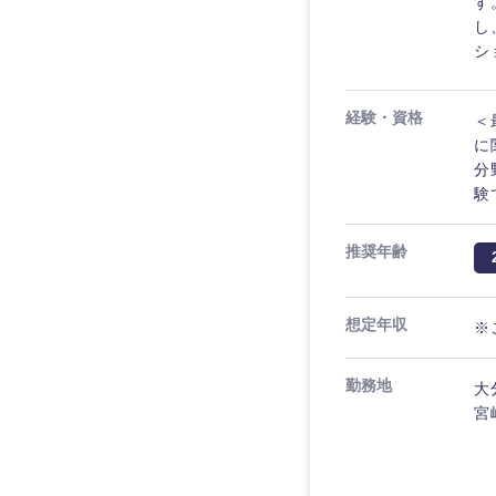
す
し
シ
経験・資格
＜
に
分
験
推奨年齢
想定年収
※
近畿地方
勤務地
大
滋賀県
宮
大阪府
奈良県