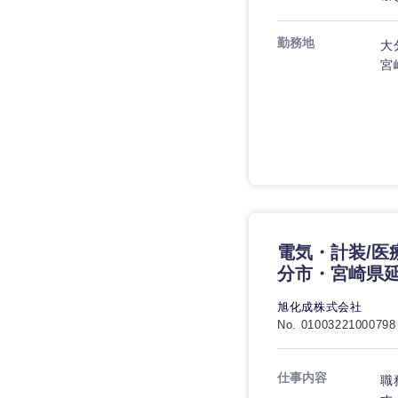
技術職（IT）、Webサービ
技術職（IT）、Webサービ
マスメディア
制作、ゲーム
勤務地
大
技術職（モノづくり）
エンターテイメント
宮
技術職（モノづくり）
法律・特許事務所・
金融専門職
人材・アウトソーシ
金融専門職
甲信越・北陸
メディカル
サービス
新潟県
メディカル
その他
不動産専門職
石川県
不動産専門職
建設・施工管理
山梨県
電気・計装/医
建設・施工管理
事務職
分市・宮崎県
事務職
旭化成株式会社
その他
No. 01003221000798
その他
仕事内容
職