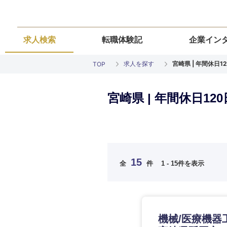
求人検索
転職体験記
企業イン
求人を探す
宮崎県 | 年間休日
TOP
宮崎県 | 年間休日1
ご希望の職種を
ご希望の職種を
ご希望の業界を
ご希望の勤務地
ご希望条件を入
15
全
件
1 - 15件を表示
希望年収
経営企画・事業企画
経営企画・事業企画
商社・卸
北海道・東北
エネルギー・資源・
経営ボード
経営ボード
北海道
推奨年齢
機械/医療機器
自動車・機械・船舶