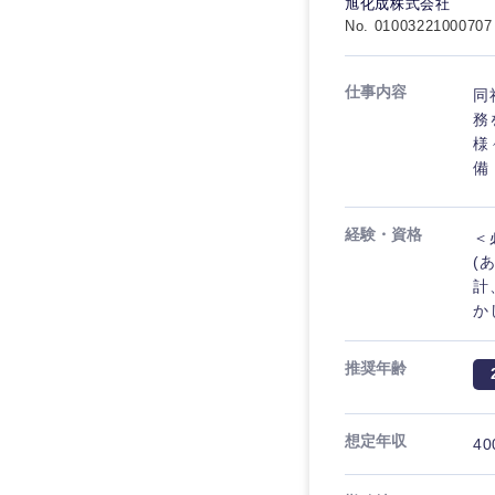
旭化成株式会社
No. 01003221000707
仕事内容
同
務
様
備
経験・資格
＜
(
計
か
推奨年齢
想定年収
40