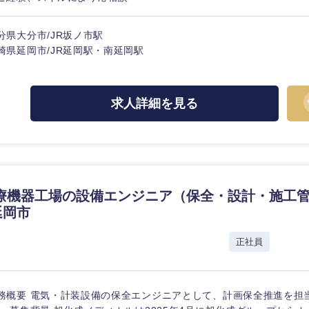
ス・制作、ゲーム
ス・
選択する
分県大分市/JR坂ノ市駅
崎県延岡市/JR延岡駅・南延岡駅
監査法人
ング
東海地方
求人詳細を見る
富山県
岐阜県
福井県
愛知県
長野県
療機器工場の設備エンジニア（保全・設計・施工管
延岡市
正社員
務概要 電気・計装設備の保全エンジニアとして、計画保全推進を担