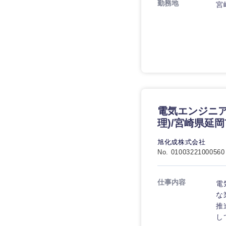
勤務地
宮
電気エンジニア
理)/宮崎県延岡
旭化成株式会社
No. 01003221000560
仕事内容
電
な
推
し