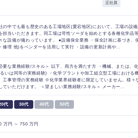
正社員
社の中でも最も歴史のある工場地区(愛宕地区)において、工場の設
を担当いただきます。同工場は苛性ソーダを始めとする各種化学品
々な設備が備わっています。 ●設備保全業務 ・保全計画に基づき、
・修理 他)をベンダーを活用して実行 ・設備の更新計画や...
必要な業務経験/スキル＞ 以下、両方を満たす方 ・機械、または、
あるいは同等の実務経験) ・化学プラントや加工組立型工場における
、工事管理の実務経験 ※化学業界経験者に限定していません。様々
していただけます。 ＜望ましい業務経験/スキル＞ メーカー...
20代
30代
40代
50代
選択する
選択する
選択する
選択する
0 万円 ～ 750 万円