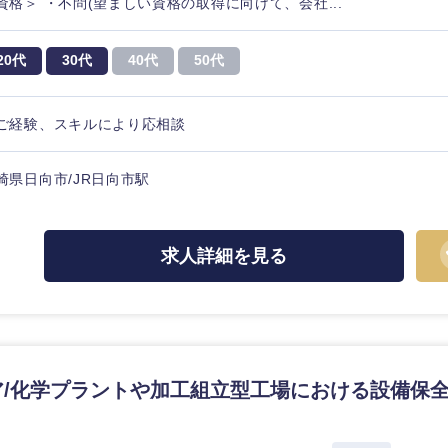
資格＞ ・不問(望ましい資格の取得に向けて、会社...
20代
30代
40代
50代
ご経験、スキルにより応相談
海外
佐賀県
崎県日向市/JR日向市駅
熊本県
宮崎県
求人詳細を見る
沖縄県
/化学プラントや加工組立型工場における設備保全