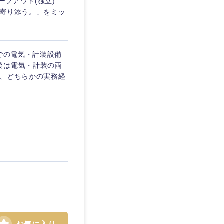
ーブアウト(独立)
に寄り添う。」をミッ
トでの電気・計装設備
後は電気・計装の両
の、どちらかの実務経
島根県
広島県
徳島県