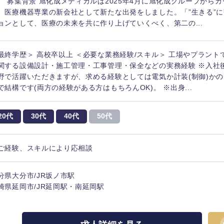
。 募集背景 旭化成メディカルは2025年4月に旭化成グループからカ
、医療機器専業の新会社として新たな出発をしました。「”生きる”
ョンとして、医療の未来を共に作り上げていくべく、第二の...
最終学歴＞ 高校卒以上 ＜必要な業務経験/スキル＞ 工場やプラン
関する設備設計・施工管理・工事管理・保全などの実務経験 ※入社
野で活躍いただきますが、求める経験としては電気か計装(制御)か
で結構です(両方の経験がある方はもちろんOK)。 ※出身...
20代
30代
40代
50代
ご経験、スキルにより応相談
中国・四国地方
分県大分市/JR坂ノ市駅
京都府
鳥取県
崎県延岡市/JR延岡駅・南延岡駅
兵庫県
岡山県
和歌山県
山口県