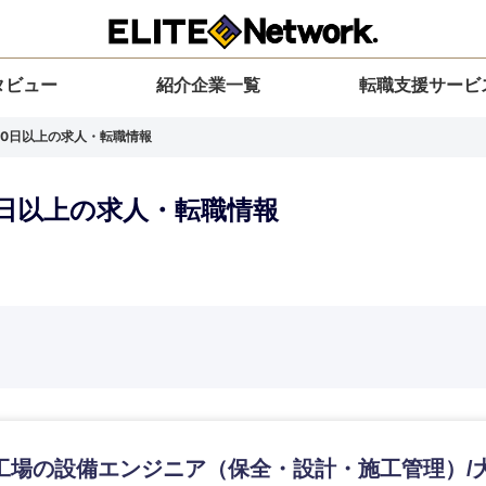
タビュー
紹介企業一覧
転職支援サービ
120日以上の求人・転職情報
20日以上の求人・転職情報
選択してください
選択してください
選択してください
を選択してください
力ください
地方
すべての経営企画・事業企画
関東地方
環境
青森県
事業企画・事業開発
茨城県
20代
30代
40代
50代
工場の設備エンジニア（保全・設計・施工管理）/