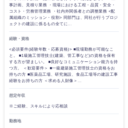
鳥取県
島根県
事計画、見積り業務 ・現場における工程・品質・安全・
コスト・労務管理業務 ・社内外関係者との調整業務 <配
属組織のミッション・役割> 同部門は、同社が行うプロジ
岡山県
広島県
ェクトの建設に係るもの全てに...
山口県
徳島県
経験・資格
香川県
愛媛県
<必須要件(経験年数・応募資格)> ■現場勤務が可能なこ
と。 ■1級施工管理技士(建築、管工事など)の資格を保有
する方が望ましい。 ■良好なコミュニケーション能力を持
高知県
つ方。 ＜歓迎要件＞ ■一級建築施工管理技士の資格をお
持ちの方 ■医薬品工場、研究施設、食品工場等の建設工事
経験をお持ちの方 ＜求める人財像＞...
想定年収
※ご経験、スキルにより応相談
勤務地