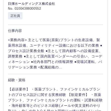
日揮ホールディングス株式会社
No. 01004388000552
正社員
仕事内容
<業務内容> 主として医薬(原薬)プラントの生産設備、製
薬用水設備、ユーティリティー設備における以下の業務 ●
プロセス設計業務全般 ●主として国内顧客への設備提案、
調整業務 ●主として国内装置ベンダーへの引合い、コーデ
ィネーション ●社内各部門との情報調整 ●現場試運転、バ
リデーション業務 <配属組織の...
経験・資格
【必須要件】 ・医薬プラント、ファインケミカルプラン
トのプロセス設計に関する実務経験 【歓迎要件】 ・医薬
プラント、ファインケミカルプラントの運転・試運転経験
・海外顧客等とのビジネス経験(メールや英文資料のやり