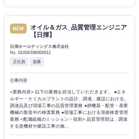
選択する
選択する
選択する
選択する
オイル＆ガス_品質管理エンジニア
【日揮】
日揮ホールディングス株式会社
No. 01004388000611
正社員
急募
仕事内容
<業務内容> 以下の業務を担当していただきます。 ●エネ
ルギー・ケミカルプラントの設計、調達、建設における、
調達品及び現場工事の品質管理業務 ●静機器・配管・産業
機械の製造中の検査業務 ●現場工事における溶接検査管理
業務 <配属組織のミッション・役割> 品質管理部は、調達
する資機材や建設工事の施...