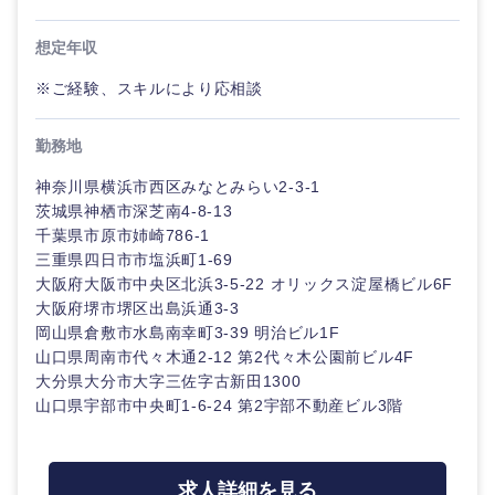
想定年収
石川県
福井県
※ご経験、スキルにより応相談
山梨県
長野県
勤務地
神奈川県横浜市西区みなとみらい2-3-1
茨城県神栖市深芝南4-8-13
千葉県市原市姉崎786-1
三重県四日市市塩浜町1-69
大阪府大阪市中央区北浜3-5-22 オリックス淀屋橋ビル6F
大阪府堺市堺区出島浜通3-3
岡山県倉敷市水島南幸町3-39 明治ビル1F
山口県周南市代々木通2-12 第2代々木公園前ビル4F
大分県大分市大字三佐字古新田1300
山口県宇部市中央町1-6-24 第2宇部不動産ビル3階
求人詳細を見る