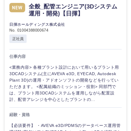
全般_配管エンジニア(3Dシステム
運用・開発)【日揮】
日揮ホールディングス株式会社
No. 01004388000674
正社員
仕事内容
<業務内容> 各種プラント設計において用いるプラント用
九州・沖縄
3DCADシステム(主にAVEVA e3D, EYECAD, Autodesk
Plant 3D)の運用・アドオンソフトの開発などを行ってい
福岡県
佐賀県
ただきます。 <配属組織のミッション・役割> 同部門で
は、プラント用3DCADシステムを運用しながら配置設
計、配管アレンジを中心としたプラントの...
長崎県
熊本県
経験・資格
大分県
宮崎県
【必須要件】 ・AVEVA e3D/PDMSのデータベース運用管