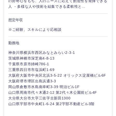
の好奇心をもち、人のニーズに応えて創造性を発揮できる
人 ・多様な人や技術を結集できる柔軟性と...
想定年収
※ご経験、スキルにより応相談
勤務地
神奈川県横浜市西区みなとみらい2-3-1
茨城県神栖市深芝南4-8-13
千葉県市原市姉崎786-1
三重県四日市市塩浜町1-69
大阪府大阪市中央区北浜3-5-22 オリックス淀屋橋ビル6F
大阪府堺市堺区出島浜通3-3
岡山県倉敷市水島南幸町3-39 明治ビル1F
山口県周南市代々木通2-12 第2代々木公園前ビル4F
大分県大分市大字三佐字古新田1300
山口県宇部市中央町1-6-24 第2宇部不動産ビル3階