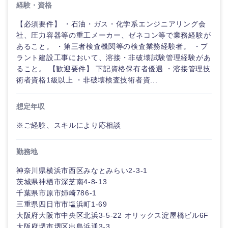
経験・資格
【必須要件】 ・石油・ガス・化学系エンジニアリング会
社、圧力容器等の重工メーカー、ゼネコン等で業務経験が
あること。 ・第三者検査機関等の検査業務経験者。 ・プ
ラント建設工事において、溶接・非破壊試験管理経験があ
ること。 【歓迎要件】 下記資格保有者優遇 ・溶接管理技
術者資格1級以上 ・非破壊検査技術者資...
想定年収
※ご経験、スキルにより応相談
勤務地
神奈川県横浜市西区みなとみらい2-3-1
茨城県神栖市深芝南4-8-13
千葉県市原市姉崎786-1
三重県四日市市塩浜町1-69
大阪府大阪市中央区北浜3-5-22 オリックス淀屋橋ビル6F
大阪府堺市堺区出島浜通3-3