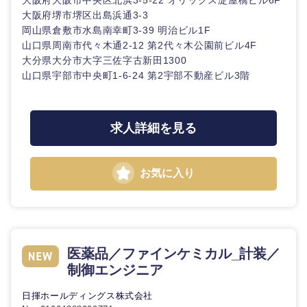
大阪府大阪市中央区北浜3-5-22 オリックス淀屋橋ビル6F
大阪府堺市堺区出島浜通3-3
岡山県倉敷市水島南幸町3-39 明治ビル1F
山口県周南市代々木通2-12 第2代々木公園前ビル4F
大分県大分市大字三佐字古新田1300
山口県宇部市中央町1-6-24 第2宇部不動産ビル3階
求人詳細を見る
お気に入り
医薬品／ファインケミカル_計装／
制御エンジニア
日揮ホールディングス株式会社