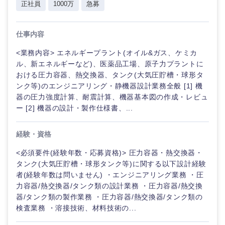
正社員
1000万
急募
仕事内容
選択する
<業務内容> エネルギープラント(オイル&ガス、ケミカ
ル、新エネルギーなど)、医薬品工場、原子力プラントに
おける圧力容器、熱交換器、タンク(大気圧貯槽・球形タ
ンク等)のエンジニアリング・静機器設計業務全般 [1] 機
器の圧力強度計算、耐震計算、機器基本図の作成・レビュ
ー [2] 機器の設計・製作仕様書、...
経験・資格
<必須要件(経験年数・応募資格)> 圧力容器・熱交換器・
タンク(大気圧貯槽・球形タンク等)に関する以下設計経験
者(経験年数は問いません) ・エンジニアリング業務 ・圧
力容器/熱交換器/タンク類の設計業務 ・圧力容器/熱交換
器/タンク類の製作業務 ・圧力容器/熱交換器/タンク類の
検査業務 ・溶接技術、材料技術の...