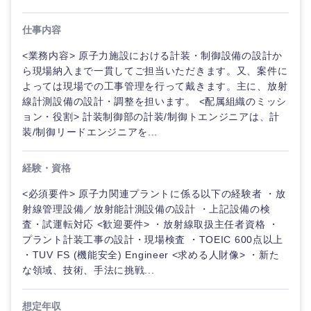
仕事内容
<業務内容> 原子力施設における計装・制御設備の設計か
ら現場納入まで一貫してご担当いただきます。又、案件に
よっては現場での工事管理を行って戴きます。主に、放射
線計測設備の設計・調整を担います。 <配属組織のミッシ
ョン・役割> 計装制御部の計装/制御トエンジニアは、計
装/制御リードエンジニアを...
経験・資格
<必須要件> 原子力関連プラントに係る以下の経験者 ・放
射線管理設備／放射能計測設備の設計 ・上記設備の検
ご希望の職種を選択してください
ご希望の職種を選択してください
ご希望の業界を選択してください
ご希望の勤務地を選択してください
ご希望条件を入力ください
査・試運転対応 <歓迎要件> ・放射線取扱主任者資格 ・
プラント計装工事の設計・現場検査 ・TOEIC 600点以上
・TUV FS (機能安全) Engineer <求める人財像> ・新た
経営企
経営企画・事業企画
商社・卸
北海道・東北地方
な領域、技術、手法に挑戦...
画・事業
すべての経営企画・事業企
希望年収
企画
画
経営ボード
北海道
青森県
エネルギー・資源・環境
想定年収