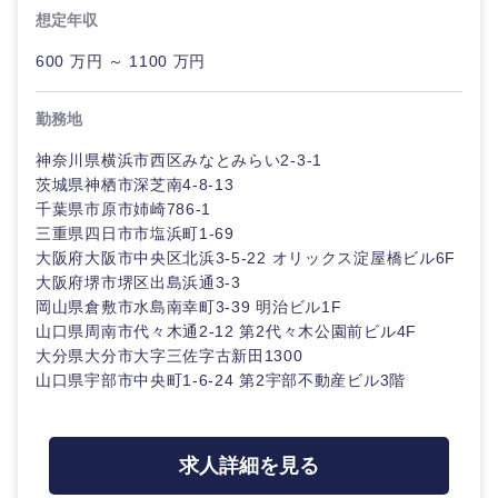
想定年収
600 万円 ～ 1100 万円
勤務地
神奈川県横浜市西区みなとみらい2-3-1
茨城県神栖市深芝南4-8-13
千葉県市原市姉崎786-1
三重県四日市市塩浜町1-69
大阪府大阪市中央区北浜3-5-22 オリックス淀屋橋ビル6F
大阪府堺市堺区出島浜通3-3
岡山県倉敷市水島南幸町3-39 明治ビル1F
山口県周南市代々木通2-12 第2代々木公園前ビル4F
大分県大分市大字三佐字古新田1300
山口県宇部市中央町1-6-24 第2宇部不動産ビル3階
求人詳細を見る