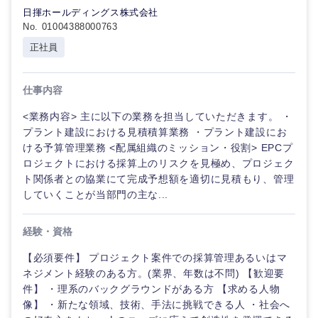
日揮ホールディングス株式会社
No. 01004388000763
正社員
仕事内容
<業務内容> 主に以下の業務を担当していただきます。 ・
プラント建設における見積積算業務 ・プラント建設にお
ける予算管理業務 <配属組織のミッション・役割> EPCプ
近畿地方
ロジェクトにおける採算上のリスクを見極め、プロジェク
ト関係者との協業にて完成予想額を適切に見積もり、管理
していくことが当部門の主な...
滋賀県
京都府
経験・資格
大阪府
兵庫県
【必須要件】 プロジェクト案件での採算管理あるいはマ
ネジメント経験のある方。(業界、年数は不問) 【歓迎要
奈良県
和歌山県
件】 ・理系のバックグラウンドがある方 【求める人物
像】 ・新たな領域、技術、手法に挑戦できる人 ・社会へ