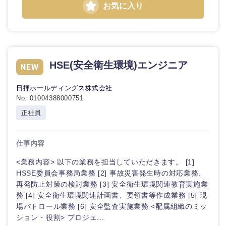
お気に入り
倉庫・運輸・物流
転勤なし
海外勤務あり
コンサル
技術職（IT）、Webサービス・制作、ゲーム
タント
技術職（モノづくり）
小売・通販・外食
年間休日120日以
フルリモート
専門職
上
金融専門職
HSE(安全衛生環境)エンジニア
IT・通信
技術職
完全週休2日制
社宅・家賃補助有
（IT）、
日揮ホールディングス株式会社
メディカル
Webサー
No. 01004388000751
ビス・制
WEBサービス
作、ゲー
正社員
不動産専門職
ム
コンサル・シンクタンク
建設・施工管理
仕事内容
技術職
（モノづ
広告・宣伝・印刷
<業務内容> 以下の業務を担当していただきます。 [1]
くり）
事務職
HSSE委員会事務局業務 [2] 事故災害発生時の対応業務、
再発防止対策の検討業務 [3] 安全衛生環境関連教育実施業
金融専門
その他
マスメディア
務 [4] 安全衛生環境関連計画書、要領書等作成業務 [5] 現
職
場パトロール業務 [6] 安全監査実施業務 <配属組織のミッ
ション・役割> プロジェ...
エンターテイメント
メディカ