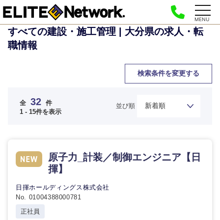
MENU
すべての建設・施工管理 | 大分県の求人・転
職情報
検索条件を変更する
32
全
件
並び順
1 - 15件を表示
原子力_計装／制御エンジニア【日
揮】
日揮ホールディングス株式会社
No. 01004388000781
正社員