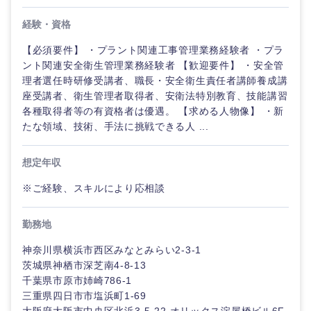
ル
経験・資格
法律・特許事務所・監査法人
不動産専
【必須要件】 ・プラント関連工事管理業務経験者 ・プラ
門職
ント関連安全衛生管理業務経験者 【歓迎要件】 ・安全管
人材・アウトソーシング
理者選任時研修受講者、職長・安全衛生責任者講師養成講
建
座受講者、衛生管理者取得者、安衛法特別教育、技能講習
設・
関東地方
各種取得者等の有資格者は優遇。 【求める人物像】 ・新
施
サービス
たな領域、技術、手法に挑戦できる人 ...
工
管
茨城県
栃木県
理
その他
想定年収
群馬県
埼玉県
※ご経験、スキルにより応相談
事務職
千葉県
東京都
勤務地
その他
神奈川県横浜市西区みなとみらい2-3-1
神奈川県
茨城県神栖市深芝南4-8-13
千葉県市原市姉崎786-1
三重県四日市市塩浜町1-69