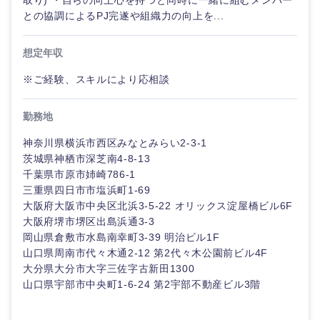
取り) ・自らの向上心を持つと同時に一緒に組むメンバー
との協調によるPJ完遂や組織力の向上を...
想定年収
※ご経験、スキルにより応相談
勤務地
神奈川県横浜市西区みなとみらい2-3-1
茨城県神栖市深芝南4-8-13
千葉県市原市姉崎786-1
三重県四日市市塩浜町1-69
大阪府大阪市中央区北浜3-5-22 オリックス淀屋橋ビル6F
大阪府堺市堺区出島浜通3-3
岡山県倉敷市水島南幸町3-39 明治ビル1F
山口県周南市代々木通2-12 第2代々木公園前ビル4F
大分県大分市大字三佐字古新田1300
山口県宇部市中央町1-6-24 第2宇部不動産ビル3階