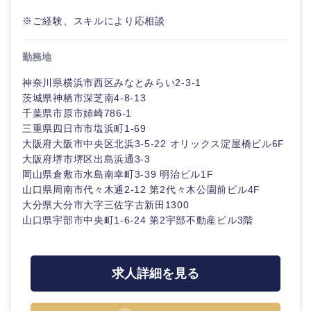
20代
30代
経営ボー
事業企画・事業開発
管理
推奨年齢
※ご経験、スキルにより応相談
ド
秋田県
岩手県
自動車・機械・船舶
40代
50代
事業管理
SCM
管理
勤務地
宮城県
山形県
電気・電子・半導体
神奈川県横浜市西区みなとみらい2-3-1
人事
新規事業企画・立上げ
SCM
茨城県神栖市深芝南4-8-13
福島県
千葉県市原市姉崎786-1
素材・化学・金属
フリーワード
マーケティング
M&A・事業投資
人事
三重県四日市市塩浜町1-69
大阪府大阪市中央区北浜3-5-22 オリックス淀屋橋ビル6F
営業
食品・化粧品・アパレル・消費財
大阪府堺市堺区出島浜通3-3
マーケテ
こだわり条件を入力ください
経営企画
ィング
岡山県倉敷市水島南幸町3-39 明治ビル1F
山口県周南市代々木通2-12 第2代々木公園前ビル4F
サービス
急募
第二新卒
メディカル・ヘルスケア・ライフサイエンス
政策渉外
大分県大分市大字三佐字古新田1300
営業
山口県宇部市中央町1-6-24 第2宇部不動産ビル3階
クリエイティブ
スタートアップ企
その他企画業務
金融
上場企業
サービス
業
コンサルタント
求人詳細を見る
クリエイ
建設・不動産
外資系企業
英語を活かす
ティブ
専門職