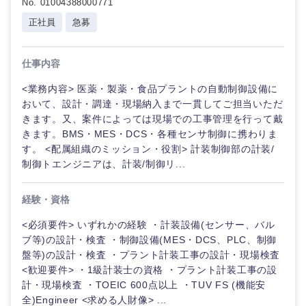
No. 01004388000771
正社員
急募
仕事内容
<業務内容> 医薬・製薬・食品プラントの自動制御設備に
おいて、設計・調達・現場納入まで一貫してご担当いただ
きます。又、案件によっては現場での工事管理を行って戴
きます。BMS・MES・DCS・各種センサ制御に携わりま
す。 <配属組織のミッション・役割> 計装制御部の計装/
制御トエンジニアは、計装/制御リ...
経験・資格
<必須要件> いずれかの経験 ・計装設備(センサー、バル
ブ等)の設計・検査 ・制御設備(MES・DCS、PLC、制御
盤等)の設計・検査 ・プラント計装工事の設計・現場検査
甲信越・北陸
<歓迎要件> ・1級計装士の資格 ・プラント計装工事の設
計・現場検査 ・TOEIC 600点以上 ・TUV FS (機能安
全)Engineer <求める人財像> ...
新潟県
富山県