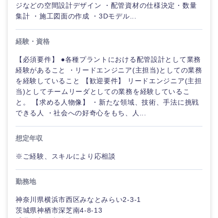
ジなどの空間設計デザイン ・配管資材の仕様決定・数量
集計 ・施工図面の作成 ・3Dモデル...
経験・資格
東海地方
【必須要件】 ●各種プラントにおける配管設計として業務
経験があること ・リードエンジニア(主担当)としての業務
岐阜県
静岡県
を経験していること 【歓迎要件】 リードエンジニア(主担
当)としてチームリーダとしての業務を経験しているこ
と。 【求める人物像】 ・新たな領域、技術、手法に挑戦
愛知県
三重県
できる人 ・社会への好奇心をもち、人...
想定年収
※ご経験、スキルにより応相談
勤務地
神奈川県横浜市西区みなとみらい2-3-1
茨城県神栖市深芝南4-8-13