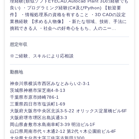
理経験(類似ソフトEYECAD,Autocad Plant 3Dの経験でも
鹿児島県
沖縄県
良い) ・プログラミング経験(C#及びPython) 【歓迎要
件】 ・情報処理系の資格を有すること ・3D CADの設定
業務経験 【求める人物像】 ・新たな領域、技術、手法に
挑戦できる人 ・社会への好奇心をもち、人のニー...
想定年収
※ご経験、スキルにより応相談
勤務地
神奈川県横浜市西区みなとみらい2-3-1
茨城県神栖市深芝南4-8-13
千葉県市原市姉崎786-1
三重県四日市市塩浜町1-69
大阪府大阪市中央区北浜3-5-22 オリックス淀屋橋ビル6F
大阪府堺市堺区出島浜通3-3
岡山県倉敷市水島南幸町3-39 明治ビル1F
山口県周南市代々木通2-12 第2代々木公園前ビル4F
大分県大分市大字三佐字古新田1300