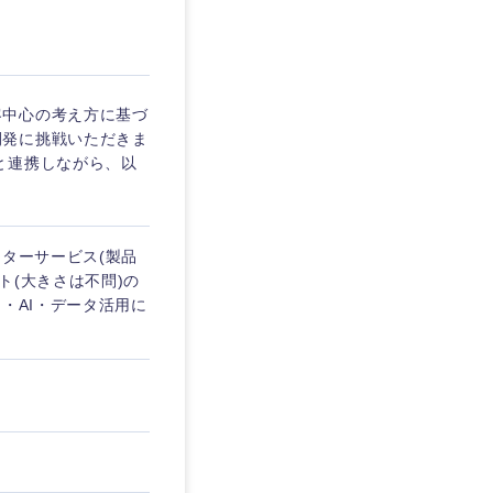
企業
客中心の考え方に基づ
開発に挑戦いただきま
と連携しながら、以
を活かす
フターサービス(製品
リモート
ト(大きさは不問)の
・AI・データ活用に
静岡県
・家賃補助有
三重県