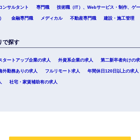
コンサルタント
専門職
技術職（IT）、Webサービス・制作、ゲ
）
金融専門職
メディカル
不動産専門職
建設・施工管理
りで探す
選択する
選択する
選択する
選択する
スタートアップ企業の求人
外資系企業の求人
第二新卒者向けの求
海外勤務ありの求人
フルリモート求人
年間休日120日以上の求人
人
社宅・家賃補助有の求人