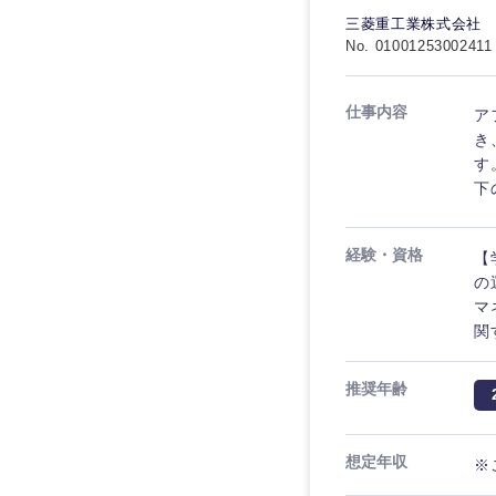
食品・化粧品・アパ
人事
人事
三菱重工業株式会社
こだわり条件を
No. 01001253002411
メディカル・ヘルス
マーケティング
マーケティング
金融
急募
仕事内容
ア
営業
建設・不動産
営業
き
す
倉庫・運輸・物流
スタートアップ企業
サービス
下
サービス
小売・通販・外食
クリエイティブ
クリエイティブ
経験・資格
【
IT・通信
転勤なし
甲信越・北陸
の
コンサルタント
WEBサービス
コンサルタント
マ
新潟県
関
年間休日120日以上
コンサル・シンクタ
専門職
専門職
石川県
広告・宣伝・印刷
推奨年齢
山梨県
技術職（IT）、Webサービ
技術職（IT）、Webサービ
マスメディア
制作、ゲーム
想定年収
技術職（モノづくり）
エンターテイメント
※
技術職（モノづくり）