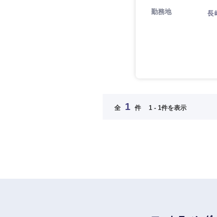
法律・特許事務所・
金融専門職
勤務地
長
人材・アウトソーシ
金融専門職
メディカル
サービス
メディカル
その他
不動産専門職
不動産専門職
建設・施工管理
近畿地方
建設・施工管理
1
事務職
滋賀県
全
件
1 - 1件を表示
事務職
大阪府
その他
奈良県
その他