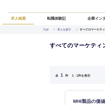
求人検索
転職体験記
企業イン
求人を探す
すべてのマーケティ
TOP
すべてのマーケティン
ご希望の職種を
ご希望の職種を
ご希望の業界を
ご希望の勤務地
ご希望条件を入
希望年収
経営企画・事業企画
経営企画・事業企画
商社・卸
北海道・東北
エネルギー・資源・
1
経営ボード
経営ボード
全
件
1 - 1件を表示
北海道
推奨年齢
自動車・機械・船舶
秋田県
管理
管理
電気・電子・半導体
宮城県
フリーワード
SCM
SCM
素材・化学・金属
MHI製品の価
福島県