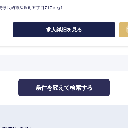
監査法人
崎県長崎市深堀町五丁目717番地1
ング
求人詳細を見る
中国・四国地方
京都府
鳥取県
兵庫県
岡山県
和歌山県
山口県
条件を変えて検索する
香川県
高知県