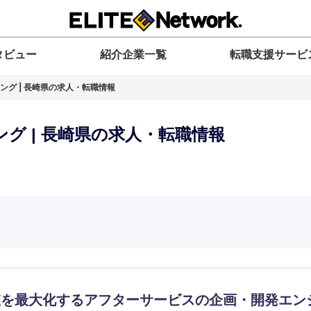
タビュー
紹介企業一覧
転職支援サービ
ング | 長崎県の求人・転職情報
グ | 長崎県の求人・転職情報
選択してください
選択してください
選択してください
を選択してください
力ください
地方
すべての経営企画・事業企画
関東地方
環境
青森県
事業企画・事業開発
茨城県
20代
30代
40代
50代
岩手県
事業管理
群馬県
山形県
新規事業企画・立上げ
千葉県
値を最大化するアフターサービスの企画・開発エン
M&A・事業投資
神奈川県