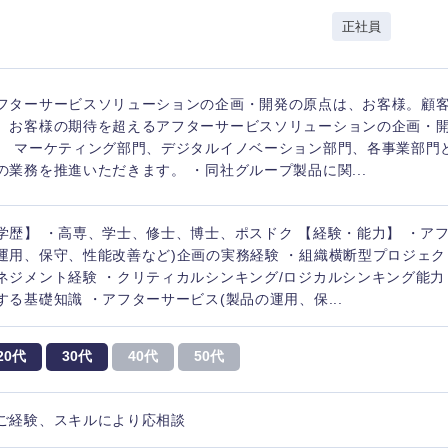
レル・消費財
正社員
経営企画
入力ください
ケア・ライフサイエンス
政策渉外
第二新卒
上場
その他企画業務
フターサービスソリューションの企画・開発の原点は、お客様。顧
、お客様の期待を超えるアフターサービスソリューションの企画・
。 マーケティング部門、デジタルイノベーション部門、各事業部門
外資系企業
英語
の業務を推進いただきます。 ・同社グループ製品に関...
学歴】 ・高専、学士、修士、博士、ポスドク 【経験・能力】 ・ア
海外勤務あり
フル
東海地方
運用、保守、性能改善など)企画の実務経験 ・組織横断型プロジェク
ネジメント経験 ・クリティカルシンキング/ロジカルシンキング能力 
富山県
岐阜県
する基礎知識 ・アフターサービス(製品の運用、保...
完全週休2日制
社宅
ンク
福井県
愛知県
20代
30代
40代
50代
長野県
ス・制作、ゲーム
ス・
選択する
ご経験、スキルにより応相談