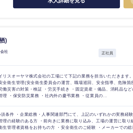
選択する
求人詳細を見る
東海地方
監査法人
富山県
岐阜県
ング
福井県
愛知県
栖)
長野県
式会社
正社員
イリスオーヤマ株式会社の工場にて下記の業務を担当いただきます。
安全衛生管理(安全衛生委員会の運営、職場巡回、安全指導、危険箇
労働災害の対策・検証 ・労災手続き ・固定資産・備品、消耗品など
管理 ・保安防災業務 ・社内外の慶弔業務 ・従業員の...
必須条件 ・企業総務・人事関連部門にて、上記のいずれかの実務経験
管理の経験のある方 ・前向きに業務に取り込み、工場の運営に取り組
衛生管理者資格をお持ちの方 ・安全衛生のご経験 ・メーカーでの総