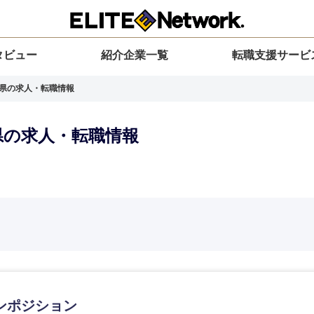
タビュー
紹介企業一覧
転職支援サービ
賀県の求人・転職情報
賀県の求人・転職情報
選択してください
選択してください
選択してください
を選択してください
力ください
地方
すべての経営企画・事業企画
関東地方
環境
青森県
事業企画・事業開発
茨城県
20代
30代
40代
50代
岩手県
事業管理
群馬県
ンポジション