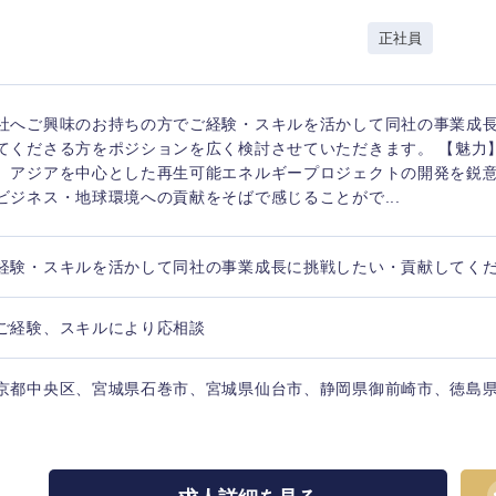
山形県
新規事業企画・立上げ
千葉県
正社員
M&A・事業投資
神奈川県
レル・消費財
経営企画
入力ください
ケア・ライフサイエンス
社へご興味のお持ちの方でご経験・スキルを活かして同社の事業成
政策渉外
てくださる方をポジションを広く検討させていただきます。 【魅力
第二新卒
上場
、アジアを中心とした再生可能エネルギープロジェクトの開発を鋭
その他企画業務
ビジネス・地球環境への貢献をそばで感じることがで...
外資系企業
英語
経験・スキルを活かして同社の事業成長に挑戦したい・貢献してく
海外勤務あり
フル
ご経験、スキルにより応相談
京都中央区、宮城県石巻市、宮城県仙台市、静岡県御前崎市、徳島
完全週休2日制
社宅
ンク
ス・制作、ゲーム
ス・