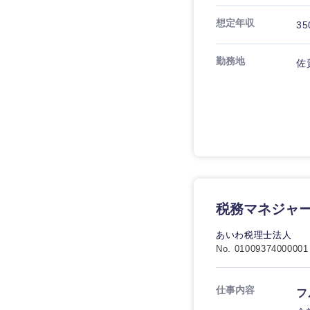
想定年収
35
勤務地
佐
近畿地方
滋賀県
大阪府
奈良県
税務マネジャ
あいわ税理士法人
No. 01009374000001
仕事内容
フ