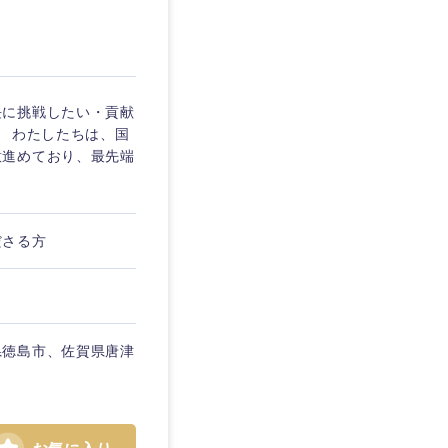
東京都
長に挑戦したい・貢献
】 わたしたちは、国
企業
意進めており、最先端
を活かす
ださる方
リモート
県徳島市、佐賀県唐津
・家賃補助有