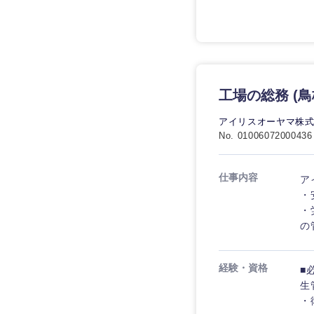
制作、ゲーム
技術職（モノづくり）
エンターテイメント
甲信越・北陸
技術職（モノづくり）
法律・特許事務所・
金融専門職
新潟県
人材・アウトソーシ
金融専門職
石川県
メディカル
工場の総務 (鳥
サービス
山梨県
メディカル
アイリスオーヤマ株
その他
不動産専門職
No. 01006072000436
不動産専門職
建設・施工管理
仕事内容
ア
建設・施工管理
・
事務職
・
事務職
の
その他
その他
経験・資格
■
生
・