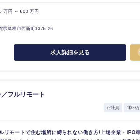
0 万円 ～ 600 万円
賀県鳥栖市西新町1375-26
中国・四国地方
求人詳細を見る
京都府
鳥取県
兵庫県
岡山県
和歌山県
山口県
香川県
ー／フルリモート
高知県
正社員
1000万
ルリモートで住む場所に縛られない働き方/上場企業・IPO