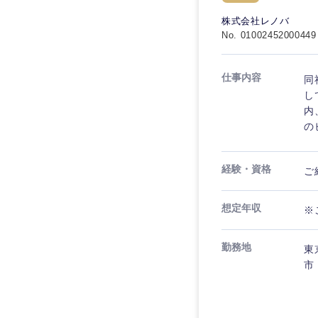
宮城県
フリーワード
SCM
株式会社レノバ
SCM
素材・化学・金属
No. 01002452000449
福島県
食品・化粧品・アパ
人事
人事
こだわり条件を
メディカル・ヘルス
仕事内容
同
マーケティング
マーケティング
し
金融
急募
内
営業
の
建設・不動産
営業
倉庫・運輸・物流
スタートアップ企業
サービス
サービス
経験・資格
ご
小売・通販・外食
クリエイティブ
クリエイティブ
IT・通信
想定年収
転勤なし
※
コンサルタント
WEBサービス
コンサルタント
勤務地
東
年間休日120日以上
コンサル・シンクタ
市
専門職
専門職
広告・宣伝・印刷
技術職（IT）、Webサービ
技術職（IT）、Webサービ
マスメディア