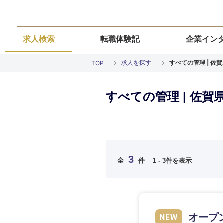
求人検索
転職体験記
企業イン
求人を探す
すべての管理 | 佐
TOP
すべての管理 | 佐
ご希望の職種を
ご希望の職種を
ご希望の業界を
ご希望の勤務地
ご希望条件を入
3
希望年収
全
件
1 - 3件を表示
経営企画・事業企画
経営企画・事業企画
商社・卸
北海道・東北
エネルギー・資源・
経営ボード
経営ボード
北海道
推奨年齢
自動車・機械・船舶
秋田県
管理
管理
オープ
電気・電子・半導体