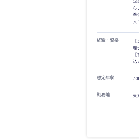
企
ら
準
人
経験・資格
【
理
【
込
想定年収
70
勤務地
東
九州・沖縄
福岡県
長崎県
大分県