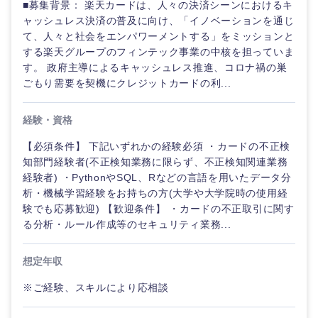
■募集背景： 楽天カードは、人々の決済シーンにおけるキ
ャッシュレス決済の普及に向け、「イノベーションを通じ
て、人々と社会をエンパワーメントする」をミッションと
する楽天グループのフィンテック事業の中核を担っていま
す。 政府主導によるキャッシュレス推進、コロナ禍の巣
ごもり需要を契機にクレジットカードの利...
経験・資格
【必須条件】 下記いずれかの経験必須 ・カードの不正検
知部門経験者(不正検知業務に限らず、不正検知関連業務
経験者) ・PythonやSQL、Rなどの言語を用いたデータ分
析・機械学習経験をお持ちの方(大学や大学院時の使用経
験でも応募歓迎) 【歓迎条件】 ・カードの不正取引に関す
る分析・ルール作成等のセキュリティ業務...
想定年収
※ご経験、スキルにより応相談