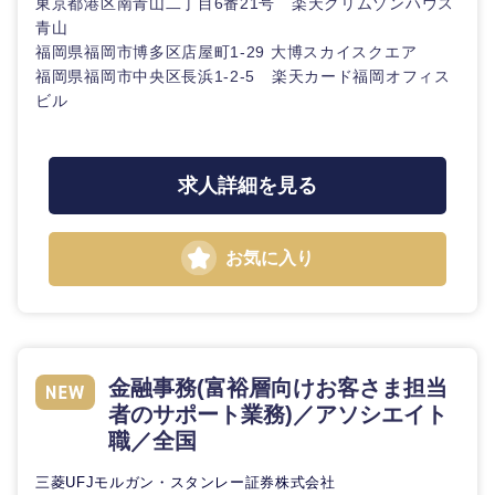
東京都港区南青山二丁目6番21号 楽天クリムゾンハウス
青山
福岡県福岡市博多区店屋町1-29 大博スカイスクエア
福岡県福岡市中央区長浜1-2-5 楽天カード福岡オフィス
ビル
求人詳細を見る
お気に入り
九州・沖縄
福岡県
佐賀県
長崎県
熊本県
金融事務(富裕層向けお客さま担当
者のサポート業務)／アソシエイト
職／全国
大分県
宮崎県
三菱UFJモルガン・スタンレー証券株式会社