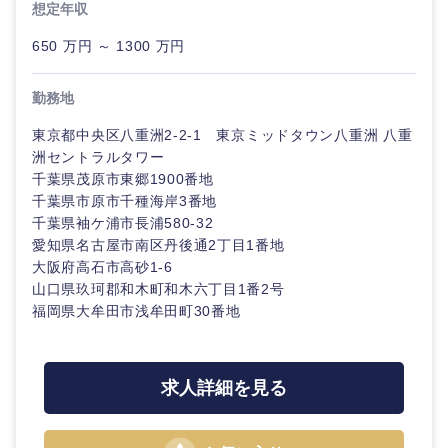
想定年収
650 万円 ～ 1300 万円
勤務地
東京都中央区八重洲2-2-1 東京ミッドタウン八重洲 八重
洲セントラルタワー
千葉県茂原市東郷1900番地
千葉県市原市千種海岸3番地
千葉県袖ケ浦市長浦580-32
近畿地方
愛知県名古屋市南区丹後通2丁目1番地
大阪府高石市高砂1-6
滋賀県
京都府
山口県玖珂郡和木町和木六丁目1番2号
福岡県大牟田市浅牟田町30番地
大阪府
兵庫県
求人詳細を見る
奈良県
和歌山県