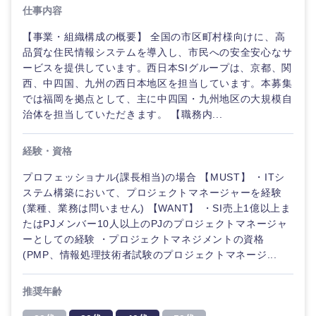
仕事内容
【事業・組織構成の概要】 全国の市区町村様向けに、高
品質な住民情報システムを導入し、市民への安全安心なサ
ービスを提供しています。西日本SIグループは、京都、関
西、中四国、九州の西日本地区を担当しています。本募集
では福岡を拠点として、主に中四国・九州地区の大規模自
治体を担当していただきます。 【職務内...
経験・資格
プロフェッショナル(課長相当)の場合 【MUST】 ・ITシ
ステム構築において、プロジェクトマネージャーを経験
(業種、業務は問いません) 【WANT】 ・SI売上1億以上ま
ご希望の職種を選択してください
ご希望の職種を選択してください
ご希望の業界を選択してください
ご希望の勤務地を選択してください
ご希望条件を入力ください
たはPJメンバー10人以上のPJのプロジェクトマネージャ
ーとしての経験 ・プロジェクトマネジメントの資格
(PMP、情報処理技術者試験のプロジェクトマネージ...
経営企
経営企画・事業企画
商社・卸
北海道・東北地方
画・事業
すべての経営企画・事業企
希望年収
企画
画
推奨年齢
経営ボード
北海道
青森県
エネルギー・資源・環境