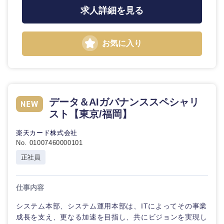
鳥取県
島根県
求人詳細を見る
岡山県
広島県
お気に入り
山口県
徳島県
香川県
愛媛県
データ＆AIガバナンススペシャリ
スト【東京/福岡】
高知県
楽天カード株式会社
No. 01007460000101
正社員
仕事内容
システム本部、システム運用本部は、ITによってその事業
成長を支え、更なる加速を目指し、共にビジョンを実現し