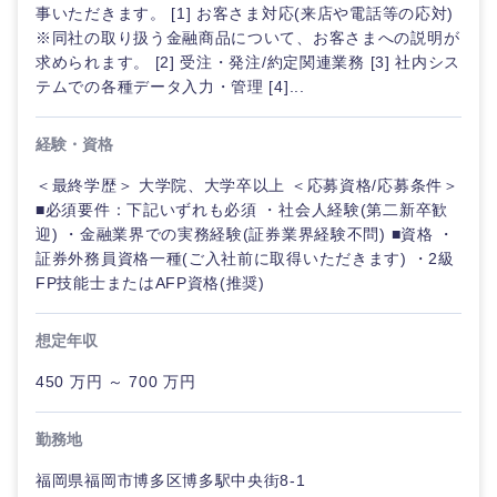
事いただきます。 [1] お客さま対応(来店や電話等の応対)
※同社の取り扱う金融商品について、お客さまへの説明が
求められます。 [2] 受注・発注/約定関連業務 [3] 社内シス
テムでの各種データ入力・管理 [4]...
経験・資格
＜最終学歴＞ 大学院、大学卒以上 ＜応募資格/応募条件＞
■必須要件：下記いずれも必須 ・社会人経験(第二新卒歓
迎) ・金融業界での実務経験(証券業界経験不問) ■資格 ・
証券外務員資格一種(ご入社前に取得いただきます) ・2級
FP技能士またはAFP資格(推奨)
想定年収
450 万円 ～ 700 万円
甲信越・北陸
勤務地
福岡県福岡市博多区博多駅中央街8-1
新潟県
富山県