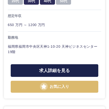
20代
30代
40代
50代
20代
30代
経営ボー
事業企画・事業開発
管理
推奨年齢
ド
秋田県
岩手県
自動車・機械・船舶
想定年収
40代
50代
事業管理
SCM
管理
宮城県
山形県
650 万円 ～ 1200 万円
電気・電子・半導体
人事
新規事業企画・立上げ
SCM
福島県
勤務地
素材・化学・金属
フリーワード
マーケティング
M&A・事業投資
人事
福岡県福岡市中央区天神1-10-20 天神ビジネスセンター
19階
営業
食品・化粧品・アパレル・消費財
マーケテ
こだわり条件を入力ください
経営企画
ィング
サービス
急募
第二新卒
メディカル・ヘルスケア・ライフサイエンス
求人詳細を見る
政策渉外
営業
クリエイティブ
スタートアップ企
その他企画業務
金融
上場企業
サービス
お気に入り
業
コンサルタント
クリエイ
建設・不動産
外資系企業
英語を活かす
ティブ
専門職