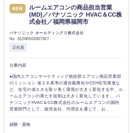
倉庫・運輸・物流
ルームエアコンの商品担当営業
転勤なし
海外勤務あり
コンサル
技術職（IT）、Webサービス・制作、ゲーム
タント
(MD)／パナソニック HVAC＆CC株
式会社／福岡県福岡市
技術職（モノづくり）
小売・通販・外食
年間休日120日以
フルリモート
専門職
上
パナソニック ホールディングス株式会社
金融専門職
No. 01000503007927
IT・通信
技術職
完全週休2日制
社宅・家賃補助有
正社員
（IT）、
メディカル
Webサー
ビス・制
WEBサービス
作、ゲー
仕事内容
不動産専門職
ム
●国内エアコンマーケティング統括部エアコン商品営業部
コンサル・シンクタンク
建設・施工管理
のミッション 省エネ基準の適合義務化やZEH住宅推進な
技術職
ど、住宅の省エネを取り巻く環境が大きく変化する中、ル
（モノづ
広告・宣伝・印刷
くり）
ームエアコンの果たす役割は大きく変化しています。 パ
事務職
ナソニックHVAC＆CC株式会社のルームエアコンの国内
営業部門として、販売会社、代理店を通じて、お...
金融専門
その他
マスメディア
職
経験・資格
エンターテイメント
メディカ