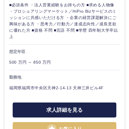
■必須条件 ・法人営業経験をお持ちの方 ■求める人物像
・プロシェアリングマーケット／HiPro Bizサービスのミ
ッションに共感いただける方 ・企業の経営課題解決にご
興味がある方 ・思考力／行動力／達成志向性／成長意欲
に優れた方 ■資格 不問 ■言語 不問 ■学歴 四年制大学卒以
上
想定年収
500 万円 ～ 850 万円
勤務地
福岡県福岡市中央区天神2-14-13 天神三井ビル4F
求人詳細を見る
お気に入り