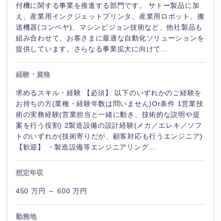
付機に関する事業を推進する部門です。 サトー製品に加
え、産業用インクジェットプリンタ、産業用ロボット、搬
送機器(コンベヤ)、マシンビジョン技術など、他社製品も
組み合わせて、お客さまに最適な自動化ソリューションを
提供しています。さらなる事業拡大に向けて...
経験・資格
求めるスキル・経験 【必須】 以下のいずれかのご経験を
お持ちの方(業種・経験年数は問いません)Or条件 1営業技
術の実務経験(営業担当と一緒に動き、技術的な説明や提
案を行う役割) 2製造設備の設計経験(メカ／エレキ／ソフ
トのいずれか(技術寄りだが、顧客対応も行うエンジニア)
【歓迎】 ・製造設備等エンジニアリング...
想定年収
450 万円 ～ 600 万円
勤務地