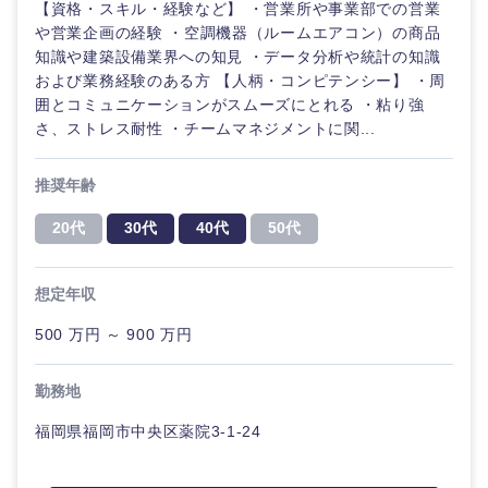
【資格・スキル・経験など】 ・営業所や事業部での営業
ル
や営業企画の経験 ・空調機器（ルームエアコン）の商品
法律・特許事務所・監査法人
知識や建築設備業界への知見 ・データ分析や統計の知識
不動産専
および業務経験のある方 【人柄・コンピテンシー】 ・周
門職
囲とコミュニケーションがスムーズにとれる ・粘り強
人材・アウトソーシング
さ、ストレス耐性 ・チームマネジメントに関...
建設・施
工管理
関東地方
推奨年齢
サービス
事務職
20代
30代
40代
50代
茨城県
栃木県
その他
その他
群馬県
埼玉県
想定年収
500 万円 ～ 900 万円
千葉県
東京都
勤務地
神奈川県
福岡県福岡市中央区薬院3-1-24