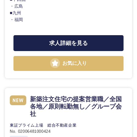
職
・広島
■九州
エンターテイメント
メディカ
・福岡
ル
法律・特許事務所・監査法人
不動産専
求人詳細を見る
門職
人材・アウトソーシング
甲信越・北陸
建設・施
お気に入り
工管理
新潟県
富山県
サービス
事務職
石川県
福井県
その他
そ
新築注文住宅の提案営業職／全国
の
山梨県
長野県
各地／原則転勤無し／グループ会
他
社
東証プライム上場 総合不動産企業
No. 02006481000424