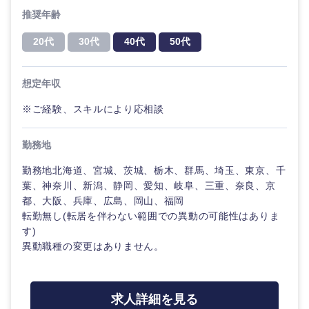
推奨年齢
20代
30代
40代
50代
想定年収
※ご経験、スキルにより応相談
近畿地方
勤務地
勤務地北海道、宮城、茨城、栃木、群馬、埼玉、東京、千
滋賀県
京都府
葉、神奈川、新潟、静岡、愛知、岐阜、三重、奈良、京
都、大阪、兵庫、広島、岡山、福岡
大阪府
兵庫県
転勤無し(転居を伴わない範囲での異動の可能性はありま
す)
異動職種の変更はありません。
奈良県
和歌山県
求人詳細を見る