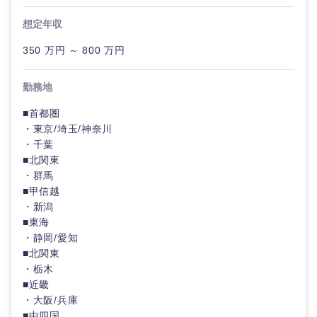
クリエイ
建設・不動産
外資系企業
英語を活かす
ティブ
想定年収
専門職
350 万円 ～ 800 万円
倉庫・運輸・物流
関東地方
転勤なし
海外勤務あり
コンサル
技術職（IT）、Webサービス・制作、ゲーム
タント
勤務地
技術職（モノづくり）
茨城県
栃木県
小売・通販・外食
年間休日120日以
フルリモート
専門職
上
■首都圏
・東京/埼玉/神奈川
金融専門職
群馬県
埼玉県
IT・通信
・千葉
技術職
完全週休2日制
社宅・家賃補助有
（IT）、
■北関東
メディカル
Webサー
千葉県
東京都
・群馬
ビス・制
WEBサービス
■甲信越
作、ゲー
不動産専門職
・新潟
ム
神奈川県
■東海
コンサル・シンクタンク
建設・施工管理
・静岡/愛知
技術職
■北関東
（モノづ
広告・宣伝・印刷
・栃木
くり）
事務職
■近畿
・大阪/兵庫
金融専門
その他
マスメディア
■中四国