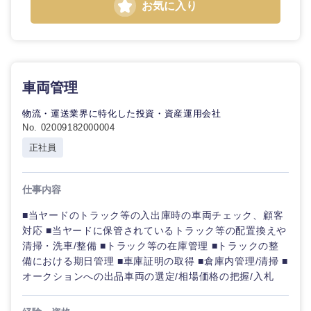
お気に入り
長崎県
熊本県
大分県
宮崎県
車両管理
鹿児島県
沖縄県
物流・運送業界に特化した投資・資産運用会社
No. 02009182000004
正社員
仕事内容
■当ヤードのトラック等の入出庫時の車両チェック、顧客
対応 ■当ヤードに保管されているトラック等の配置換えや
清掃・洗車/整備 ■トラック等の在庫管理 ■トラックの整
備における期日管理 ■車庫証明の取得 ■倉庫内管理/清掃 ■
オークションへの出品車両の選定/相場価格の把握/入札