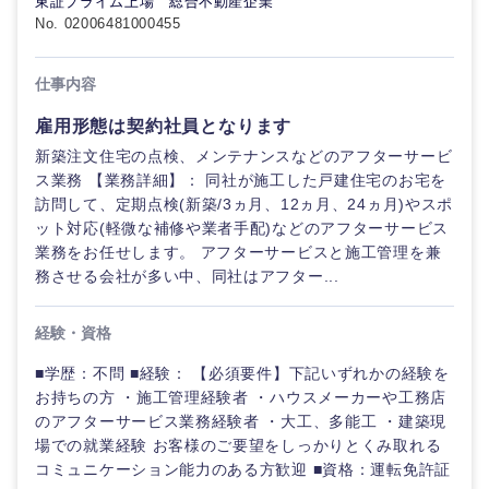
東証プライム上場 総合不動産企業
画・事業
すべての経営企画・事業企
希望年収
企画
画
No. 02006481000455
経営ボード
北海道
青森県
エネルギー・資源・環境
20代
30代
経営ボー
事業企画・事業開発
仕事内容
管理
推奨年齢
ド
秋田県
岩手県
自動車・機械・船舶
雇用形態は契約社員となります
40代
50代
事業管理
SCM
管理
新築注文住宅の点検、メンテナンスなどのアフターサービ
宮城県
山形県
ス業務 【業務詳細】： 同社が施工した戸建住宅のお宅を
電気・電子・半導体
人事
新規事業企画・立上げ
訪問して、定期点検(新築/3ヵ月、12ヵ月、24ヵ月)やスポ
SCM
福島県
ット対応(軽微な補修や業者手配)などのアフターサービス
素材・化学・金属
フリーワード
業務をお任せします。 アフターサービスと施工管理を兼
マーケティング
M&A・事業投資
人事
務させる会社が多い中、同社はアフター...
営業
食品・化粧品・アパレル・消費財
マーケテ
こだわり条件を入力ください
経営企画
経験・資格
ィング
サービス
■学歴：不問 ■経験： 【必須要件】下記いずれかの経験を
急募
第二新卒
メディカル・ヘルスケア・ライフサイエンス
政策渉外
営業
お持ちの方 ・施工管理経験者 ・ハウスメーカーや工務店
クリエイティブ
のアフターサービス業務経験者 ・大工、多能工 ・建築現
スタートアップ企
その他企画業務
金融
場での就業経験 お客様のご要望をしっかりとくみ取れる
上場企業
サービス
業
コミュニケーション能力のある方歓迎 ■資格：運転免許証
コンサルタント