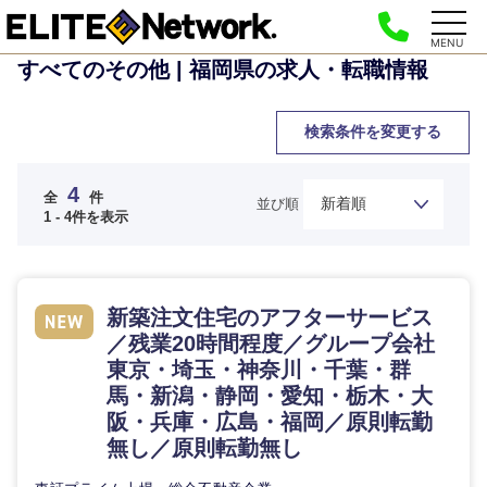
MENU
すべてのその他 | 福岡県の求人・転職情報
検索条件を変更する
4
全
件
並び順
1 - 4件を表示
新築注文住宅のアフターサービス
／残業20時間程度／グループ会社
東京・埼玉・神奈川・千葉・群
馬・新潟・静岡・愛知・栃木・大
ご希望の職種を選択してください
ご希望の職種を選択してください
ご希望の業界を選択してください
ご希望の勤務地を選択してください
ご希望条件を入力ください
阪・兵庫・広島・福岡／原則転勤
無し／原則転勤無し
経営企
経営企画・事業企画
商社・卸
北海道・東北地方