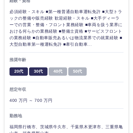
経験・資格
海外
必須経験・スキル ■第一種普通自動車運転免許 ■大型トラ
ックの整備や販売経験 歓迎経験・スキル ■大手ディーラ
ーでの営業・整備・フロント業務経験 ■車両を扱う業界に
おける何らかの業務経験 ■整備士資格 ■サービスフロント
の業務経験 ■自動車販売あるいは物流業界での就業経験 ■
大型自動車第一種運転免許 ■牽引自動車...
推奨年齢
20代
30代
40代
50代
想定年収
400 万円 ～ 700 万円
選択する
選択する
選択する
選択する
勤務地
福岡県行橋市、茨城県牛久市、千葉県木更津市、三重県亀