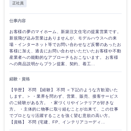
正社員
仕事内容
お客様の夢のマイホーム、新築注文住宅の提案営業です。
新規飛び込み営業はありませんが、モデルハウスへの来
場・インターネット等でお問い合わせなど反響のあったお
客様に加え、過去にお問い合わせいただいたお客様や不動
産業者への能動的なアプローチもおこないます。 お客様
東海地方
への商品説明からプラン提案、契約、着工...
岐阜県
静岡県
経験・資格
【学歴】 不問 【経験】 不問 ＜下記のような方歓迎いた
愛知県
三重県
します。＞ ・業界を問わず、営業、販売、接客サービス
のご経験がある方。 ・家づくりやインテリアが好きな
方。 ・主体的に物事に取り組むことが出来て、この仕事
でプロとなり活躍することを強く望む意欲の高い方。
【資格】 不問 (宅建、FP、インテリアコーディ...