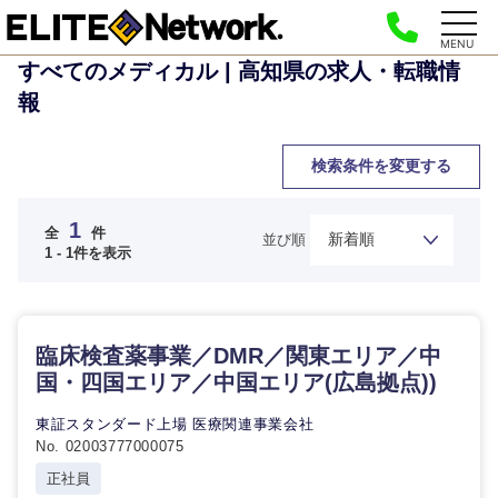
MENU
すべてのメディカル | 高知県の求人・転職情
報
検索条件を変更する
1
ご希望の職種を選択してください
ご希望の職種を選択してください
ご希望の業界を選択してください
ご希望の勤務地を選択してください
ご希望条件を入力ください
全
件
並び順
1 - 1件を表示
経営企
経営企画・事業企画
商社・卸
北海道・東北地方
画・事業
すべての経営企画・事業企
希望年収
企画
画
臨床検査薬事業／DMR／関東エリア／中
経営ボード
北海道
青森県
エネルギー・資源・環境
国・四国エリア／中国エリア(広島拠点))
20代
30代
経営ボー
事業企画・事業開発
管理
推奨年齢
ド
東証スタンダード上場 医療関連事業会社
秋田県
岩手県
自動車・機械・船舶
No. 02003777000075
40代
50代
事業管理
SCM
管理
正社員
宮城県
山形県