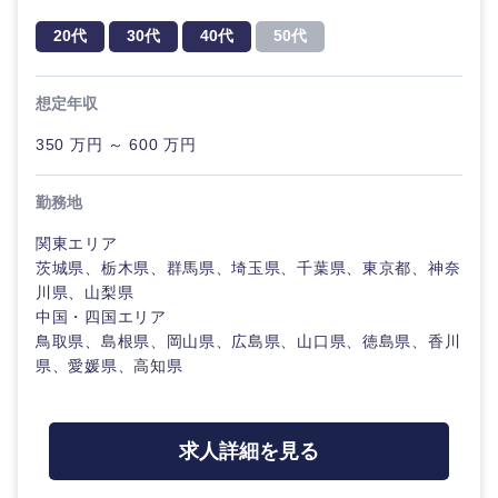
金融専門職
新潟県
富山県
20代
30代
40代
50代
IT・通信
技術職
完全週休2日制
社宅・家賃補助有
（IT）、
メディカル
Webサー
石川県
福井県
想定年収
ビス・制
WEBサービス
作、ゲー
不動産専門職
350 万円 ～ 600 万円
ム
山梨県
長野県
コンサル・シンクタンク
建設・施工管理
勤務地
技術職
（モノづ
東海地方
広告・宣伝・印刷
くり）
関東エリア
事務職
茨城県、栃木県、群馬県、埼玉県、千葉県、東京都、神奈
川県、山梨県
金融専門
岐阜県
静岡県
その他
マスメディア
中国・四国エリア
職
鳥取県、島根県、岡山県、広島県、山口県、徳島県、香川
愛知県
三重県
県、愛媛県、高知県
エンターテイメント
メ
デ
ィ
カ
法律・特許事務所・監査法人
近畿地方
求人詳細を見る
ル