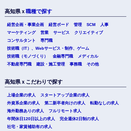
高知県ｘ
職種で探す
選択する
選択する
選択する
選択する
経営企画・事業企画
経営ボード
管理
SCM
人事
マーケティング
営業
サービス
クリエイティブ
コンサルタント
専門職
技術職（IT）、Webサービス・制作、ゲーム
技術職（モノづくり）
金融専門職
メディカル
不動産専門職
建設・施工管理
事務職
その他
高知県ｘこだわりで探す
選択する
上場企業の求人
スタートアップ企業の求人
外資系企業の求人
第二新卒者向けの求人
転勤なしの求人
海外勤務ありの求人
フルリモート求人
年間休日120日以上の求人
完全週休2日制の求人
社宅・家賃補助有の求人