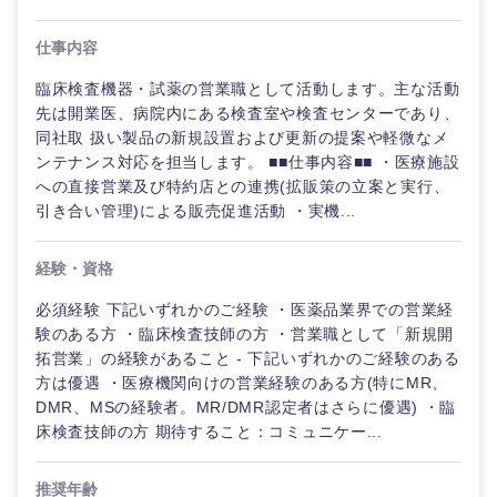
電気・電子・半導体
人事
新規事業企画・立上げ
SCM
仕事内容
福島県
素材・化学・金属
フリーワード
マーケティング
M&A・事業投資
人事
臨床検査機器・試薬の営業職として活動します。主な活動
先は開業医、病院内にある検査室や検査センターであり、
営業
関東地方
同社取 扱い製品の新規設置および更新の提案や軽微なメ
食品・化粧品・アパレル・消費財
マーケテ
こだわり条件を入力ください
経営企画
ンテナンス対応を担当します。 ■■仕事内容■■ ・医療施設
ィング
への直接営業及び特約店との連携(拡販策の立案と実行、
サービス
茨城県
栃木県
急募
第二新卒
メディカル・ヘルスケア・ライフサイエンス
政策渉外
引き合い管理)による販売促進活動 ・実機...
営業
クリエイティブ
群馬県
埼玉県
スタートアップ企
経験・資格
その他企画業務
金融
上場企業
サービス
業
コンサルタント
必須経験 下記いずれかのご経験 ・医薬品業界での営業経
千葉県
東京都
クリエイ
験のある方 ・臨床検査技師の方 ・営業職として「新規開
建設・不動産
外資系企業
英語を活かす
ティブ
専門職
拓営業」の経験があること - 下記いずれかのご経験のある
神奈川県
方は優遇 ・医療機関向けの営業経験のある方(特にMR、
倉庫・運輸・物流
DMR、MSの経験者。MR/DMR認定者はさらに優遇) ・臨
転勤なし
海外勤務あり
コンサル
技術職（IT）、Webサービス・制作、ゲーム
タント
床検査技師の方 期待すること：コミュニケー...
技術職（モノづくり）
甲信越・北陸
小売・通販・外食
年間休日120日以
フルリモート
専門職
推奨年齢
上