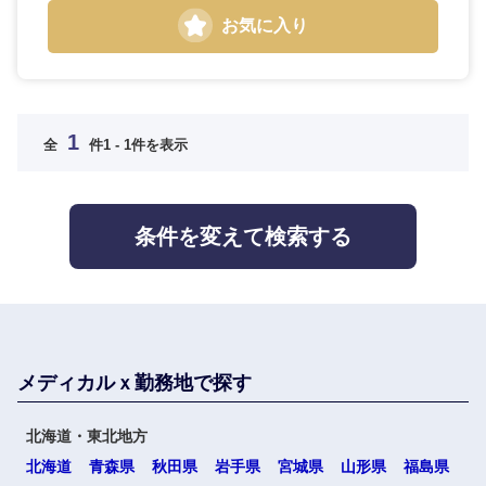
人材・アウトソーシング
滋賀県
京都府
不動産専
お気に入り
門職
大阪府
兵庫県
サービス
建設・施
工管理
奈良県
和歌山県
1
その他
全
件
1 - 1件を表示
事務職
中国・四国地方
その他
条件を変えて検索する
鳥取県
島根県
岡山県
広島県
メディカルｘ勤務地で探す
山口県
徳島県
北海道・東北地方
香川県
愛媛県
北海道
青森県
秋田県
岩手県
宮城県
山形県
福島県