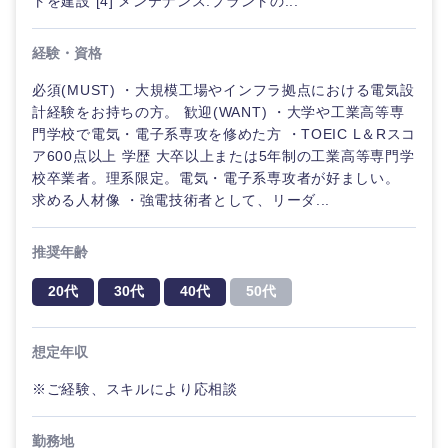
トを建設 [4] メンテナンス:プラントの...
経験・資格
必須(MUST) ・大規模工場やインフラ拠点における電気設
計経験をお持ちの方。 歓迎(WANT) ・大学や工業高等専
門学校で電気・電子系専攻を修めた方 ・TOEIC L＆Rスコ
ア600点以上 学歴 大卒以上または5年制の工業高等専門学
校卒業者。理系限定。電気・電子系専攻者が好ましい。
求める人材像 ・強電技術者として、リーダ...
推奨年齢
20代
30代
40代
50代
想定年収
※ご経験、スキルにより応相談
勤務地