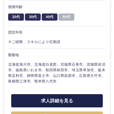
推奨年齢
20代
30代
40代
50代
想定年収
※ご経験、スキルにより応相談
勤務地
九州・沖縄
北海道旭川市、北海道白老郡、宮城県石巻市、宮城県岩沼
市、福島県いわき市、秋田県秋田市、埼玉県草加市、栃木
福岡県
佐賀県
県足利市、静岡県富士市、山口県岩国市、広島県大竹市、
島根県江津市、熊本県八代市
長崎県
熊本県
求人詳細を見る
大分県
宮崎県