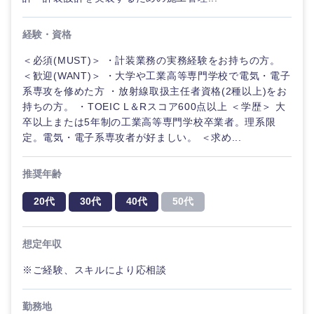
ル
経験・資格
法律・特許事務所・監査法人
不動産専
門職
＜必須(MUST)＞ ・計装業務の実務経験をお持ちの方。
＜歓迎(WANT)＞ ・大学や工業高等専門学校で電気・電子
人材・アウトソーシング
系専攻を修めた方 ・放射線取扱主任者資格(2種以上)をお
建設・施
工管理
持ちの方。 ・TOEIC L＆Rスコア600点以上 ＜学歴＞ 大
関東地方
サービス
卒以上または5年制の工業高等専門学校卒業者。理系限
定。電気・電子系専攻者が好ましい。 ＜求め...
事務職
茨城県
栃木県
その他
推奨年齢
その他
群馬県
埼玉県
20代
30代
40代
50代
千葉県
東京都
想定年収
神奈川県
※ご経験、スキルにより応相談
勤務地