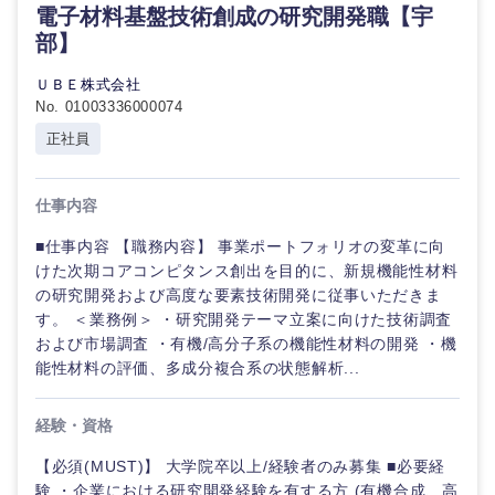
電子材料基盤技術創成の研究開発職【宇
部】
ＵＢＥ株式会社
No. 01003336000074
正社員
仕事内容
■仕事内容 【職務内容】 事業ポートフォリオの変革に向
けた次期コアコンピタンス創出を目的に、新規機能性材料
の研究開発および高度な要素技術開発に従事いただきま
す。 ＜業務例＞ ・研究開発テーマ立案に向けた技術調査
および市場調査 ・有機/高分子系の機能性材料の開発 ・機
能性材料の評価、多成分複合系の状態解析...
経験・資格
【必須(MUST)】 大学院卒以上/経験者のみ募集 ■必要経
験 ・企業における研究開発経験を有する方 (有機合成、高