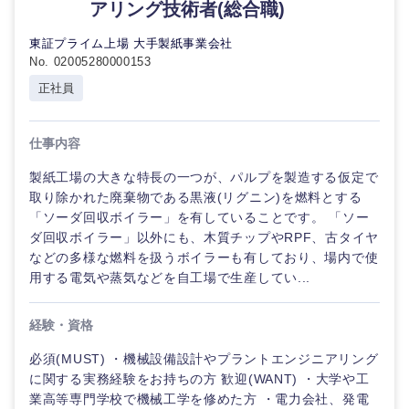
アリング技術者(総合職)
東証プライム上場 大手製紙事業会社
No. 02005280000153
正社員
仕事内容
製紙工場の大きな特長の一つが、パルプを製造する仮定で
取り除かれた廃棄物である黒液(リグニン)を燃料とする
「ソーダ回収ボイラー」を有していることです。 「ソー
ダ回収ボイラー」以外にも、木質チップやRPF、古タイヤ
などの多様な燃料を扱うボイラーも有しており、場内で使
用する電気や蒸気などを自工場で生産してい...
経験・資格
必須(MUST) ・機械設備設計やプラントエンジニアリング
に関する実務経験をお持ちの方 歓迎(WANT) ・大学や工
業高等専門学校で機械工学を修めた方 ・電力会社、発電