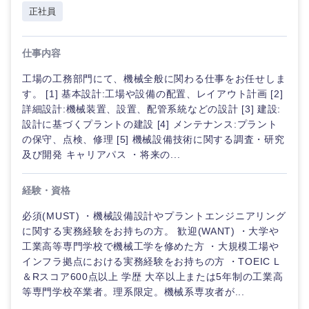
正社員
仕事内容
工場の工務部門にて、機械全般に関わる仕事をお任せしま
す。 [1] 基本設計:工場や設備の配置、レイアウト計画 [2]
詳細設計:機械装置、設置、配管系統などの設計 [3] 建設:
設計に基づくプラントの建設 [4] メンテナンス:プラント
の保守、点検、修理 [5] 機械設備技術に関する調査・研究
及び開発 キャリアパス ・将来の...
経験・資格
必須(MUST) ・機械設備設計やプラントエンジニアリング
に関する実務経験をお持ちの方。 歓迎(WANT) ・大学や
工業高等専門学校で機械工学を修めた方 ・大規模工場や
インフラ拠点における実務経験をお持ちの方 ・TOEIC L
＆Rスコア600点以上 学歴 大卒以上または5年制の工業高
等専門学校卒業者。理系限定。機械系専攻者が...