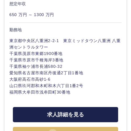
20代
30代
経営ボー
想定年収
事業企画・事業開発
管理
推奨年齢
ド
秋田県
岩手県
自動車・機械・船舶
650 万円 ～ 1300 万円
40代
50代
事業管理
SCM
管理
宮城県
山形県
勤務地
電気・電子・半導体
人事
新規事業企画・立上げ
SCM
東京都中央区八重洲2-2-1 東京ミッドタウン八重洲 八重
福島県
洲セントラルタワー
素材・化学・金属
フリーワード
マーケティング
M&A・事業投資
人事
千葉県茂原市東郷1900番地
千葉県市原市千種海岸3番地
営業
千葉県袖ケ浦市長浦580-32
食品・化粧品・アパレル・消費財
マーケテ
こだわり条件を入力ください
経営企画
愛知県名古屋市南区丹後通2丁目1番地
ィング
大阪府高石市高砂1-6
サービス
急募
第二新卒
メディカル・ヘルスケア・ライフサイエンス
政策渉外
山口県玖珂郡和木町和木六丁目1番2号
営業
福岡県大牟田市浅牟田町30番地
クリエイティブ
スタートアップ企
その他企画業務
金融
上場企業
サービス
業
コンサルタント
求人詳細を見る
クリエイ
建設・不動産
外資系企業
英語を活かす
ティブ
専門職