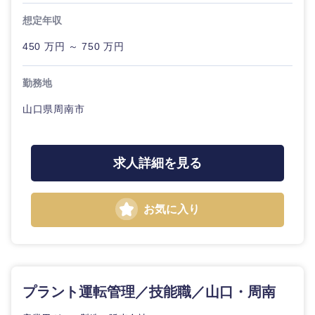
想定年収
選択する
選択する
選択する
選択する
450 万円 ～ 750 万円
勤務地
山口県周南市
求人詳細を見る
お気に入り
プラント運転管理／技能職／山口・周南