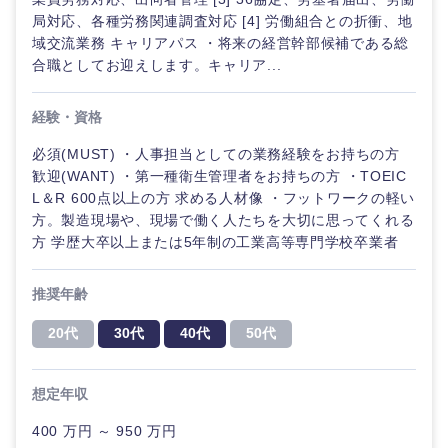
局対応、各種労務関連調査対応 [4] 労働組合との折衝、地
域交流業務 キャリアパス ・将来の経営幹部候補である総
合職としてお迎えします。キャリア...
経験・資格
必須(MUST) ・人事担当としての業務経験をお持ちの方
歓迎(WANT) ・第一種衛生管理者をお持ちの方 ・TOEIC
L＆R 600点以上の方 求める人材像 ・フットワークの軽い
方。製造現場や、現場で働く人たちを大切に思ってくれる
方 学歴大卒以上または5年制の工業高等専門学校卒業者
推奨年齢
20代
30代
40代
50代
想定年収
中国・四国地方
400 万円 ～ 950 万円