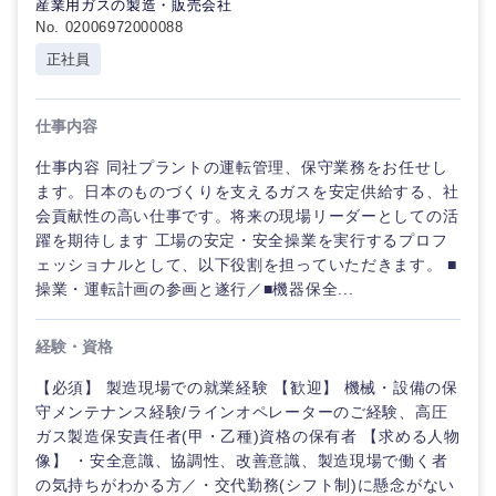
産業用ガスの製造・販売会社
No. 02006972000088
正社員
仕事内容
仕事内容 同社プラントの運転管理、保守業務をお任せし
ます。日本のものづくりを支えるガスを安定供給する、社
会貢献性の高い仕事です。将来の現場リーダーとしての活
躍を期待します 工場の安定・安全操業を実行するプロフ
ェッショナルとして、以下役割を担っていただきます。 ■
操業・運転計画の参画と遂行／■機器保全...
経験・資格
【必須】 製造現場での就業経験 【歓迎】 機械・設備の保
守メンテナンス経験/ラインオペレーターのご経験、高圧
ガス製造保安責任者(甲・乙種)資格の保有者 【求める人物
像】 ・安全意識、協調性、改善意識、製造現場で働く者
の気持ちがわかる方／・交代勤務(シフト制)に懸念がない