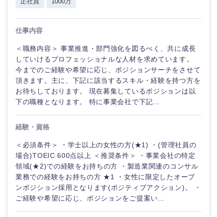
正社員
1000万
仕事内容
＜職務内容＞ 事業推進・部門強化を図るべく、共に成長
していけるプロフェッショナルな人材を求めています。
今までのご経験や希望に応じ、ポジションサーチをさせて
頂きます。主に、下記に該当するスキル・経験を持つ方を
お待ちしております。 現在募集しているポジションは以
下の職種となります。 特に事業会社で下記...
経験・資格
＜必須条件＞ ・学士以上の女性の方(★1) ・(管理社員の
ご希望の職種を選択してください
ご希望の職種を選択してください
ご希望の業界を選択してください
ご希望の勤務地を選択してください
ご希望条件を入力ください
場合)TOEIC 600点以上 ＜推奨条件＞ ・事業会社の特定
領域(★2)での経験をお持ちの方 ・製造業関連のコンサル
業務での経験をお持ちの方 ★1 ・女性に限定したオープ
経営企
経営企画・事業企画
商社・卸
北海道・東北地方
ンポジション採用となります(ポジティブアクション)。 ・
画・事業
すべての経営企画・事業企
希望年収
ご経験や希望に応じ、ポジションをご提案い...
企画
画
経営ボード
北海道
青森県
エネルギー・資源・環境