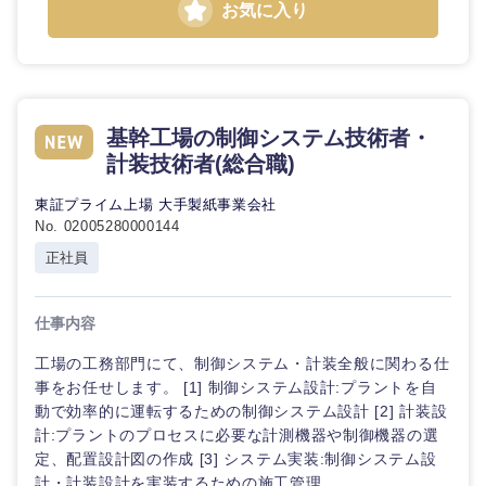
お気に入り
倉庫・運輸・物流
転勤なし
海外勤務あり
コンサル
技術職（IT）、Webサービス・制作、ゲーム
タント
技術職（モノづくり）
小売・通販・外食
年間休日120日以
フルリモート
専門職
上
基幹工場の制御システム技術者・
金融専門職
IT・通信
技術職
計装技術者(総合職)
完全週休2日制
社宅・家賃補助有
（IT）、
メディカル
Webサー
東証プライム上場 大手製紙事業会社
ビス・制
WEBサービス
No. 02005280000144
作、ゲー
不動産専門職
ム
正社員
コンサル・シンクタンク
建設・施工管理
技術職
仕事内容
（モノづ
広告・宣伝・印刷
くり）
事務職
工場の工務部門にて、制御システム・計装全般に関わる仕
事をお任せします。 [1] 制御システム設計:プラントを自
金融専門
その他
動で効率的に運転するための制御システム設計 [2] 計装設
マスメディア
職
計:プラントのプロセスに必要な計測機器や制御機器の選
定、配置設計図の作成 [3] システム実装:制御システム設
エンターテイメント
メディカ
計・計装設計を実装するための施工管理...