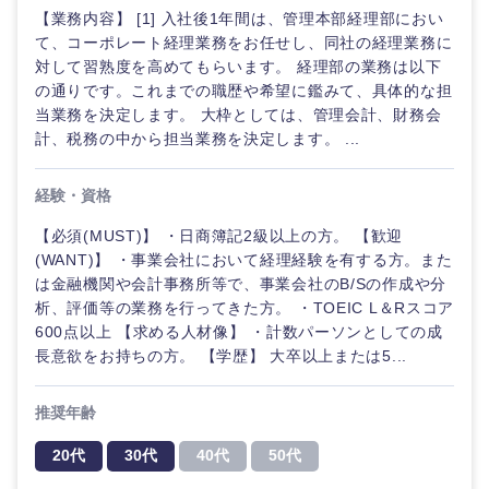
【業務内容】 [1] 入社後1年間は、管理本部経理部におい
て、コーポレート経理業務をお任せし、同社の経理業務に
対して習熟度を高めてもらいます。 経理部の業務は以下
の通りです。これまでの職歴や希望に鑑みて、具体的な担
当業務を決定します。 大枠としては、管理会計、財務会
計、税務の中から担当業務を決定します。 ...
経験・資格
【必須(MUST)】 ・日商簿記2級以上の方。 【歓迎
(WANT)】 ・事業会社において経理経験を有する方。また
は金融機関や会計事務所等で、事業会社のB/Sの作成や分
析、評価等の業務を行ってきた方。 ・TOEIC L＆Rスコア
600点以上 【求める人材像】 ・計数パーソンとしての成
長意欲をお持ちの方。 【学歴】 大卒以上または5...
推奨年齢
20代
30代
40代
50代