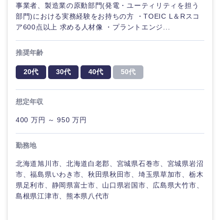
事業者、製造業の原動部門(発電・ユーティリティを担う
部門)における実務経験をお持ちの方 ・TOEIC L＆Rスコ
ア600点以上 求める人材像 ・プラントエンジ...
推奨年齢
20代
30代
40代
50代
想定年収
近畿地方
400 万円 ～ 950 万円
滋賀県
京都府
勤務地
北海道旭川市、北海道白老郡、宮城県石巻市、宮城県岩沼
大阪府
兵庫県
市、福島県いわき市、秋田県秋田市、埼玉県草加市、栃木
県足利市、静岡県富士市、山口県岩国市、広島県大竹市、
奈良県
和歌山県
島根県江津市、熊本県八代市