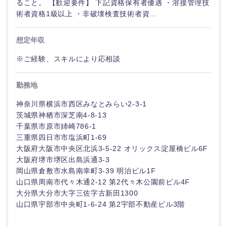
ること。 【歓迎要件】 下記資格保有者優遇 ・溶接管理技
術者資格1級以上 ・非破壊検査技術者資...
想定年収
※ご経験、スキルにより応相談
勤務地
神奈川県横浜市西区みなとみらい2-3-1
茨城県神栖市深芝南4-8-13
千葉県市原市姉崎786-1
三重県四日市市塩浜町1-69
大阪府大阪市中央区北浜3-5-22 オリックス淀屋橋ビル6F
大阪府堺市堺区出島浜通3-3
岡山県倉敷市水島南幸町3-39 明治ビル1F
山口県周南市代々木通2-12 第2代々木公園前ビル4F
大分県大分市大字三佐字古新田1300
山口県宇部市中央町1-6-24 第2宇部不動産ビル3階