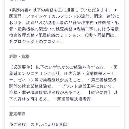
<業務内容> 以下の業務を主に担当していただきます。 ●
医薬品・ファインケミカルプラントの設計、調達、建設に
おける、調達品及び現場工事の品質管理業務 ●静機器・配
管・産業機械の製造中の検査業務 ●現場工事における溶接
検査管理業務 <配属組織のミッション・役割> 同部門は、
各プロジェクトのプロジェ...
経験・資格
【必須要件】 以下のいずれかのご経験を有する方。 ・医
九州・沖縄
薬系エンジニアリング会社、圧力容器・産業機械メーカ
ー、ゼネコン等で業務経験があること。 ・第三者検査機
福岡県
佐賀県
関等の検査業務経験者。 ・プラント建設工事において、
溶接・非破壊試験管理経験があること。 【歓迎要件】 以
下の資格を有する方。 ・溶接管理技術者資...
長崎県
熊本県
想定年収
大分県
宮崎県
※ご経験、スキルにより応相談