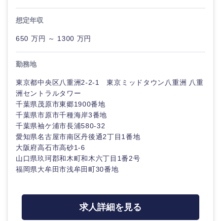
20代
30代
経営ボー
事業企画・事業開発
管理
推奨年齢
ド
秋田県
岩手県
想定年収
自動車・機械・船舶
40代
50代
事業管理
SCM
650 万円 ～ 1300 万円
管理
宮城県
山形県
電気・電子・半導体
人事
新規事業企画・立上げ
勤務地
SCM
福島県
東京都中央区八重洲2-2-1 東京ミッドタウン八重洲 八重
素材・化学・金属
フリーワード
マーケティング
M&A・事業投資
人事
洲セントラルタワー
千葉県茂原市東郷1900番地
営業
食品・化粧品・アパレル・消費財
マーケテ
千葉県市原市千種海岸3番地
こだわり条件を入力ください
経営企画
ィング
千葉県袖ケ浦市長浦580-32
サービス
愛知県名古屋市南区丹後通2丁目1番地
急募
第二新卒
メディカル・ヘルスケア・ライフサイエンス
政策渉外
大阪府高石市高砂1-6
営業
山口県玖珂郡和木町和木六丁目1番2号
クリエイティブ
スタートアップ企
福岡県大牟田市浅牟田町30番地
その他企画業務
金融
上場企業
サービス
業
コンサルタント
クリエイ
建設・不動産
外資系企業
英語を活かす
求人詳細を見る
ティブ
専門職