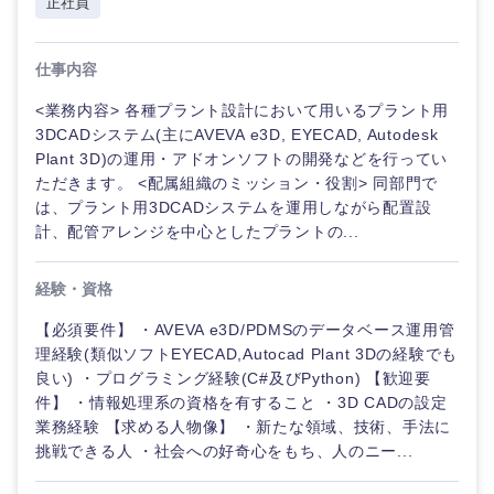
正社員
選択する
選択する
選択する
選択する
仕事内容
<業務内容> 各種プラント設計において用いるプラント用
3DCADシステム(主にAVEVA e3D, EYECAD, Autodesk
Plant 3D)の運用・アドオンソフトの開発などを行ってい
ただきます。 <配属組織のミッション・役割> 同部門で
は、プラント用3DCADシステムを運用しながら配置設
計、配管アレンジを中心としたプラントの...
経験・資格
【必須要件】 ・AVEVA e3D/PDMSのデータベース運用管
理経験(類似ソフトEYECAD,Autocad Plant 3Dの経験でも
良い) ・プログラミング経験(C#及びPython) 【歓迎要
件】 ・情報処理系の資格を有すること ・3D CADの設定
業務経験 【求める人物像】 ・新たな領域、技術、手法に
挑戦できる人 ・社会への好奇心をもち、人のニー...