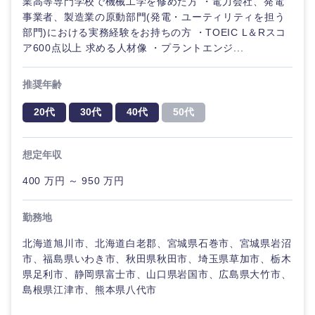
業高等専門学校で機械工学を修めた方 ・電力会社、発電
事業者、製造業の原動部門(発電・ユーティリティを担う
部門)における実務経験をお持ちの方 ・TOEIC L＆Rスコ
ア600点以上 求める人材像 ・プラントエンジ...
東海地方
推奨年齢
20代
30代
40代
50代
岐阜県
静岡県
愛知県
三重県
想定年収
400 万円 ～ 950 万円
勤務地
北海道旭川市、北海道白老郡、宮城県石巻市、宮城県岩沼
市、福島県いわき市、秋田県秋田市、埼玉県草加市、栃木
県足利市、静岡県富士市、山口県岩国市、広島県大竹市、
島根県江津市、熊本県八代市