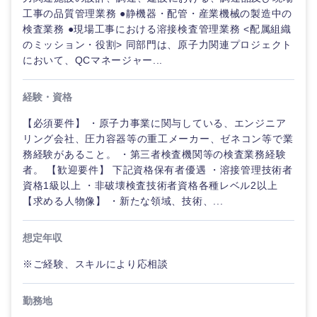
工事の品質管理業務 ●静機器・配管・産業機械の製造中の
検査業務 ●現場工事における溶接検査管理業務 <配属組織
のミッション・役割> 同部門は、原子力関連プロジェクト
において、QCマネージャー...
経験・資格
【必須要件】 ・原子力事業に関与している、エンジニア
リング会社、圧力容器等の重工メーカー、ゼネコン等で業
務経験があること。 ・第三者検査機関等の検査業務経験
者。 【歓迎要件】 下記資格保有者優遇 ・溶接管理技術者
資格1級以上 ・非破壊検査技術者資格各種レベル2以上
【求める人物像】 ・新たな領域、技術、...
想定年収
※ご経験、スキルにより応相談
勤務地