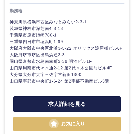
鹿児島県
沖縄県
勤務地
神奈川県横浜市西区みなとみらい2-3-1
茨城県神栖市深芝南4-8-13
千葉県市原市姉崎786-1
三重県四日市市塩浜町1-69
大阪府大阪市中央区北浜3-5-22 オリックス淀屋橋ビル6F
大阪府堺市堺区出島浜通3-3
岡山県倉敷市水島南幸町3-39 明治ビル1F
山口県周南市代々木通2-12 第2代々木公園前ビル4F
大分県大分市大字三佐字古新田1300
山口県宇部市中央町1-6-24 第2宇部不動産ビル3階
求人詳細を見る
お気に入り