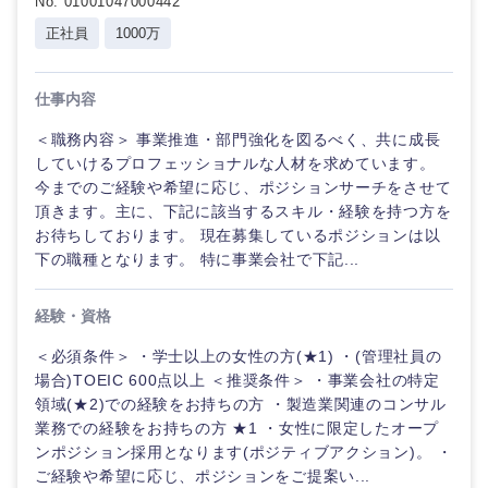
No. 01001047000442
正社員
1000万
仕事内容
＜職務内容＞ 事業推進・部門強化を図るべく、共に成長
していけるプロフェッショナルな人材を求めています。
今までのご経験や希望に応じ、ポジションサーチをさせて
頂きます。主に、下記に該当するスキル・経験を持つ方を
お待ちしております。 現在募集しているポジションは以
下の職種となります。 特に事業会社で下記...
経験・資格
ご希望の職種を選択してください
ご希望の職種を選択してください
ご希望の業界を選択してください
ご希望の勤務地を選択してください
ご希望条件を入力ください
＜必須条件＞ ・学士以上の女性の方(★1) ・(管理社員の
場合)TOEIC 600点以上 ＜推奨条件＞ ・事業会社の特定
領域(★2)での経験をお持ちの方 ・製造業関連のコンサル
経営企
経営企画・事業企画
商社・卸
北海道・東北地方
画・事業
すべての経営企画・事業企
業務での経験をお持ちの方 ★1 ・女性に限定したオープ
希望年収
企画
画
ンポジション採用となります(ポジティブアクション)。 ・
経営ボード
北海道
青森県
エネルギー・資源・環境
ご経験や希望に応じ、ポジションをご提案い...