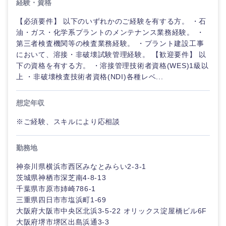
経験・資格
海外
【必須要件】 以下のいずれかのご経験を有する方。 ・石
油・ガス・化学系プラントのメンテナンス業務経験。 ・
第三者検査機関等の検査業務経験。 ・プラント建設工事
において、溶接・非破壊試験管理経験。 【歓迎要件】 以
下の資格を有する方。 ・溶接管理技術者資格(WES)1級以
上 ・非破壊検査技術者資格(NDI)各種レベ...
想定年収
※ご経験、スキルにより応相談
勤務地
神奈川県横浜市西区みなとみらい2-3-1
茨城県神栖市深芝南4-8-13
千葉県市原市姉崎786-1
三重県四日市市塩浜町1-69
大阪府大阪市中央区北浜3-5-22 オリックス淀屋橋ビル6F
大阪府堺市堺区出島浜通3-3