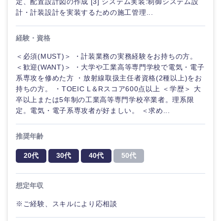
定、配置設計図の作成 [3] システム実装:制御システム設
金融専門
計・計装設計を実装するための施工管理...
職
法律・特許事務所・監査法人
経験・資格
メディカ
ル
人材・アウトソーシング
＜必須(MUST)＞ ・計装業務の実務経験をお持ちの方。
＜歓迎(WANT)＞ ・大学や工業高等専門学校で電気・電子
不動産専
関東地方
系専攻を修めた方 ・放射線取扱主任者資格(2種以上)をお
門職
サービス
持ちの方。 ・TOEIC L＆Rスコア600点以上 ＜学歴＞ 大
卒以上または5年制の工業高等専門学校卒業者。理系限
茨城県
栃木県
建設・施
定。電気・電子系専攻者が好ましい。 ＜求め...
その他
工管理
群馬県
埼玉県
推奨年齢
事務職
20代
30代
40代
50代
千葉県
東京都
その他
想定年収
神奈川県
※ご経験、スキルにより応相談