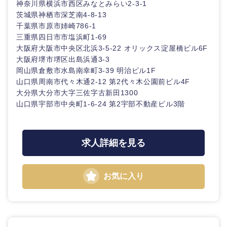
神奈川県横浜市西区みなとみらい2-3-1
茨城県神栖市深芝南4-8-13
千葉県市原市姉崎786-1
三重県四日市市塩浜町1-69
大阪府大阪市中央区北浜3-5-22 オリックス淀屋橋ビル6F
大阪府堺市堺区出島浜通3-3
岡山県倉敷市水島南幸町3-39 明治ビル1F
山口県周南市代々木通2-12 第2代々木公園前ビル4F
大分県大分市大字三佐字古新田1300
山口県宇部市中央町1-6-24 第2宇部不動産ビル3階
求人詳細を見る
お気に入り