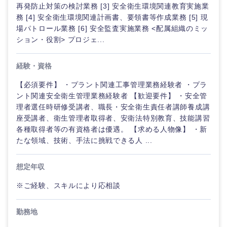
再発防止対策の検討業務 [3] 安全衛生環境関連教育実施業
務 [4] 安全衛生環境関連計画書、要領書等作成業務 [5] 現
場パトロール業務 [6] 安全監査実施業務 <配属組織のミッ
ション・役割> プロジェ...
経験・資格
【必須要件】 ・プラント関連工事管理業務経験者 ・プラ
ント関連安全衛生管理業務経験者 【歓迎要件】 ・安全管
理者選任時研修受講者、職長・安全衛生責任者講師養成講
近畿地方
座受講者、衛生管理者取得者、安衛法特別教育、技能講習
各種取得者等の有資格者は優遇。 【求める人物像】 ・新
たな領域、技術、手法に挑戦できる人 ...
滋賀県
京都府
想定年収
大阪府
兵庫県
※ご経験、スキルにより応相談
奈良県
和歌山県
勤務地