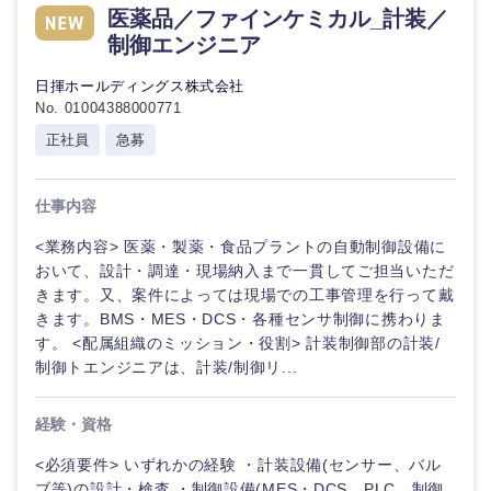
医薬品／ファインケミカル_計装／
制御エンジニア
日揮ホールディングス株式会社
No. 01004388000771
正社員
急募
仕事内容
<業務内容> 医薬・製薬・食品プラントの自動制御設備に
おいて、設計・調達・現場納入まで一貫してご担当いただ
きます。又、案件によっては現場での工事管理を行って戴
きます。BMS・MES・DCS・各種センサ制御に携わりま
す。 <配属組織のミッション・役割> 計装制御部の計装/
制御トエンジニアは、計装/制御リ...
経験・資格
中国・四国地方
<必須要件> いずれかの経験 ・計装設備(センサー、バル
ブ等)の設計・検査 ・制御設備(MES・DCS、PLC、制御