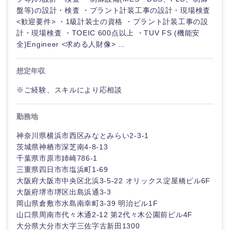
鳥取県
島根県
盤等)の設計・検査 ・プラント計装工事の設計・現場検査
<歓迎要件> ・1級計装士の資格 ・プラント計装工事の設
岡山県
広島県
計・現場検査 ・TOEIC 600点以上 ・TUV FS (機能安
全)Engineer <求める人財像> ...
山口県
徳島県
想定年収
香川県
愛媛県
※ご経験、スキルにより応相談
高知県
勤務地
神奈川県横浜市西区みなとみらい2-3-1
茨城県神栖市深芝南4-8-13
千葉県市原市姉崎786-1
三重県四日市市塩浜町1-69
大阪府大阪市中央区北浜3-5-22 オリックス淀屋橋ビル6F
大阪府堺市堺区出島浜通3-3
岡山県倉敷市水島南幸町3-39 明治ビル1F
山口県周南市代々木通2-12 第2代々木公園前ビル4F
大分県大分市大字三佐字古新田1300