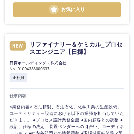
お気に入り
リファイナリー＆ケミカル_プロセ
スエンジニア【日揮】
日揮ホールディングス株式会社
No. 01004388000637
正社員
仕事内容
<業務内容> 石油精製、石油石化、化学工業の生産設備、
ユーティリティー設備における以下の業務を担当していた
だきます。 ●プロセス設計業務全般 ●国内顧客との調整 ●
設計、仕様の決定、装置ベンダーへの引合い、コーディネ
ーション ●社内各部門との情報調整 ●現場試運転業務 <配