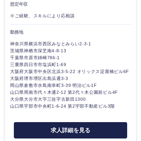
想定年収
※ご経験、スキルにより応相談
勤務地
神奈川県横浜市西区みなとみらい2-3-1
茨城県神栖市深芝南4-8-13
千葉県市原市姉崎786-1
三重県四日市市塩浜町1-69
大阪府大阪市中央区北浜3-5-22 オリックス淀屋橋ビル6F
大阪府堺市堺区出島浜通3-3
岡山県倉敷市水島南幸町3-39 明治ビル1F
山口県周南市代々木通2-12 第2代々木公園前ビル4F
大分県大分市大字三佐字古新田1300
山口県宇部市中央町1-6-24 第2宇部不動産ビル3階
求人詳細を見る