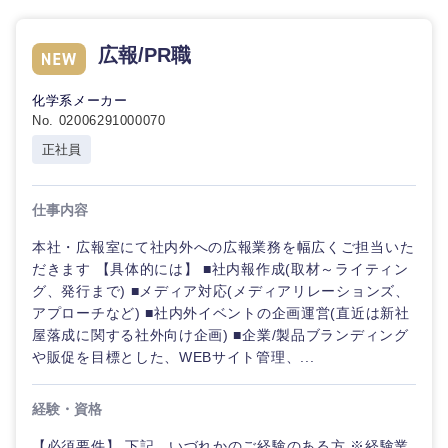
エンターテイメント
金融専門
広報/PR職
職
甲信越・北陸
法律・特許事務所・監査法人
化学系メーカー
メディカ
No. 02006291000070
新潟県
富山県
ル
人材・アウトソーシング
正社員
石川県
福井県
不動産専
門職
サービス
仕事内容
山梨県
長野県
本社・広報室にて社内外への広報業務を幅広くご担当いた
建設・施
その他
だきます 【具体的には】 ■社内報作成(取材～ライティン
工管理
グ、発行まで) ■メディア対応(メディアリレーションズ、
アプローチなど) ■社内外イベントの企画運営(直近は新社
事務職
屋落成に関する社外向け企画) ■企業/製品ブランディング
や販促を目標とした、WEBサイト管理、...
その他
経験・資格
【必須要件】 下記、いづれかのご経験のある方 ※経験業