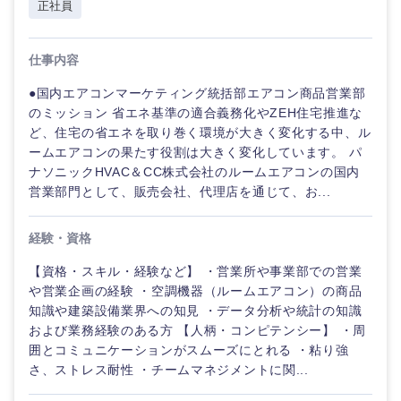
正社員
経営ボード
北海道
青森県
エネルギー・資源・環境
20代
30代
経営ボー
事業企画・事業開発
管理
推奨年齢
ド
仕事内容
秋田県
岩手県
自動車・機械・船舶
40代
50代
●国内エアコンマーケティング統括部エアコン商品営業部
事業管理
SCM
管理
のミッション 省エネ基準の適合義務化やZEH住宅推進な
宮城県
山形県
電気・電子・半導体
ど、住宅の省エネを取り巻く環境が大きく変化する中、ル
人事
新規事業企画・立上げ
SCM
ームエアコンの果たす役割は大きく変化しています。 パ
福島県
ナソニックHVAC＆CC株式会社のルームエアコンの国内
素材・化学・金属
フリーワード
マーケティング
営業部門として、販売会社、代理店を通じて、お...
M&A・事業投資
人事
営業
食品・化粧品・アパレル・消費財
経験・資格
マ
こだわり条件を入力ください
経営企画
ー
【資格・スキル・経験など】 ・営業所や事業部での営業
ケ
サービス
急募
第二新卒
テ
メディカル・ヘルスケア・ライフサイエンス
や営業企画の経験 ・空調機器（ルームエアコン）の商品
政策渉外
ィ
知識や建築設備業界への知見 ・データ分析や統計の知識
ン
クリエイティブ
および業務経験のある方 【人柄・コンピテンシー】 ・周
グ
スタートアップ企
その他企画業務
金融
上場企業
囲とコミュニケーションがスムーズにとれる ・粘り強
業
コンサルタント
さ、ストレス耐性 ・チームマネジメントに関...
営業
建設・不動産