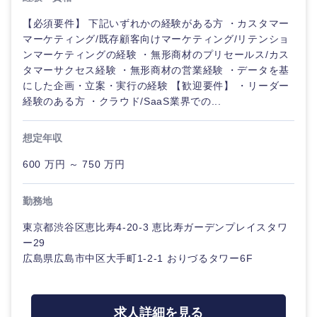
中国・四国地方
【必須要件】 下記いずれかの経験がある方 ・カスタマー
マーケティング/既存顧客向けマーケティング/リテンショ
ンマーケティングの経験 ・無形商材のプリセールス/カス
鳥取県
島根県
タマーサクセス経験 ・無形商材の営業経験 ・データを基
にした企画・立案・実行の経験 【歓迎要件】 ・リーダー
岡山県
広島県
経験のある方 ・クラウド/SaaS業界での...
山口県
徳島県
想定年収
600 万円 ～ 750 万円
香川県
愛媛県
勤務地
高知県
東京都渋谷区恵比寿4-20-3 恵比寿ガーデンプレイスタワ
ー29
広島県広島市中区大手町1-2-1 おりづるタワー6F
求人詳細を見る