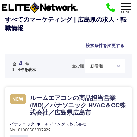
MENU
すべてのマーケティング | 広島県の求人・転
職情報
検索条件を変更する
4
全
件
並び順
1 - 4件を表示
ルームエアコンの商品担当営業
(MD)／パナソニック HVAC＆CC株
ご希望の職種を選択してください
ご希望の職種を選択してください
ご希望の業界を選択してください
ご希望の勤務地を選択してください
ご希望条件を入力ください
式会社／広島県広島市
パナソニック ホールディングス株式会社
経営企
経営企画・事業企画
商社・卸
北海道・東北地方
No. 01000503007929
画・事業
すべての経営企画・事業企
希望年収
企画
画