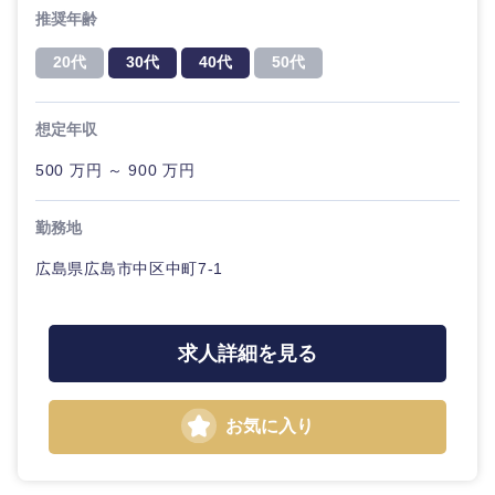
外資系企業
英語を活かす
専門職
推奨年齢
関東地方
サービス
倉庫・運輸・物流
20代
30代
40代
50代
転勤なし
海外勤務あり
技術職（IT）、Webサービス・制作、ゲーム
茨城県
栃木県
クリエイ
ティブ
技術職（モノづくり）
小売・通販・外食
年間休日120日以
想定年収
フルリモート
群馬県
埼玉県
上
コンサル
500 万円 ～ 900 万円
金融専門職
タント
IT・通信
千葉県
東京都
完全週休2日制
社宅・家賃補助有
勤務地
メディカル
専門職
WEBサービス
神奈川県
広島県広島市中区中町7-1
不動産専門職
技術職
（IT）、
コンサル・シンクタンク
Webサー
建設・施工管理
求人詳細を見る
ビス・制
作、ゲー
広告・宣伝・印刷
ム
事務職
お気に入り
技術職
その他
マスメディア
（モノづ
くり）