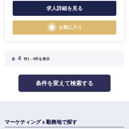
求人詳細を見る
選択する
選択する
選択する
選択する
お気に入り
4
全
件
1 - 4件を表示
条件を変えて検索する
マーケティングｘ勤務地で探す