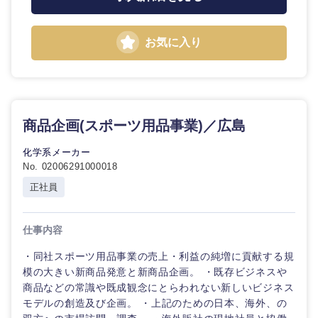
お気に入り
九州・沖縄
商品企画(スポーツ用品事業)／広島
福岡県
佐賀県
化学系メーカー
No. 02006291000018
長崎県
熊本県
正社員
大分県
宮崎県
仕事内容
鹿児島県
沖縄県
・同社スポーツ用品事業の売上・利益の純増に貢献する規
模の大きい新商品発意と新商品企画。 ・既存ビジネスや
商品などの常識や既成観念にとらわれない新しいビジネス
モデルの創造及び企画。 ・上記のための日本、海外、の