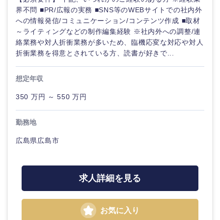
界不問 ■PR/広報の実務 ■SNS等のWEBサイトでの社内外
への情報発信/コミュニケーション/コンテンツ作成 ■取材
～ライティングなどの制作編集経験 ※社内外への調整/連
東海地方
絡業務や対人折衝業務が多いため、臨機応変な対応や対人
折衝業務を得意とされている方、読書が好きで...
岐阜県
静岡県
想定年収
愛知県
三重県
350 万円 ～ 550 万円
勤務地
広島県広島市
求人詳細を見る
お気に入り