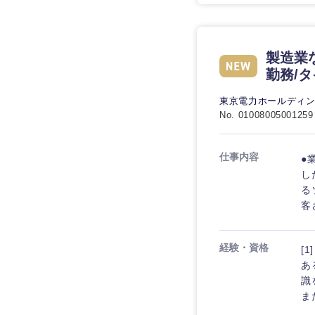
製造業
勤務/
東京電力ホールディ
No. 01008005001259
仕事内容
●
し
る
客
経験・資格
[
あ
識
ま