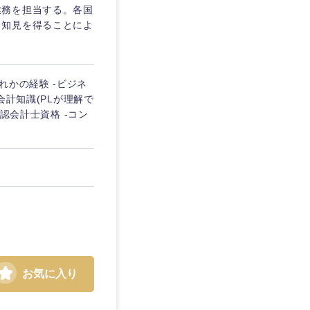
業務を担当する。各国
と知見を得ることによ
れかの経験 -ビジネ
会計知識(PLが理解で
公認会計士資格 -コン
島根県
お気に入り
広島県
徳島県