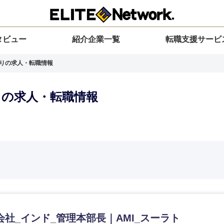
タビュー
紹介企業一覧
転職支援サービ
ありの求人・転職情報
ありの求人・転職情報
選択してください
選択してください
選択してください
を選択してください
力ください
地方
すべての経営企画・事業企画
関東地方
環境
青森県
事業企画・事業開発
茨城県
20代
30代
40代
50代
会社_インド_管理本部長｜AMI_スーラト