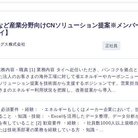
香川県
高知県
など産業分野向けCNソリューション提案※メンバ
タイ】
ングス株式会社
正社員
業務内容・職責 [1] 業務内容 タイへ赴任いただき、バンコクを拠点
た法人のお客さまの海外工場に対して省エネルギーやカーボンニュート
ソリューション提案を技術面から支援するポジションです。営業担
さまのエネルギー利用状況を把握し、改善提案から導入...
1] 必須要件 ・経験： ・エネルギーもしくはメーカー企業において
ること ・知識・技能： ・Excelを活用したデータ整理、データ分
を有していること [2] 歓迎要件 ・経験： ・社員数1000人以上規
たは技術系部署の業務を経験している方 ・知識・...