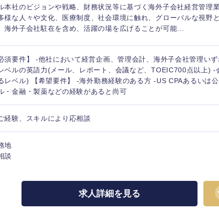
ル本社のビジョンや戦略、財務状況等に基づく海外子会社経営管理
多様な人々や文化、医療制度、社会環境に触れ、グローバルな視野
、海外子会社駐在を含め、活躍の場を広げることが可能...
必須要件】 -他社において経営企画、管理会計、海外子会社管理いず
レベルの英語力(メール、レポート、会議など、TOEIC700点以上) -
るレベル) 【希望要件】 -海外勤務経験のある方 -US CPAあるいは
ル・金融・製薬などの経験があると尚可
ご経験、スキルにより応相談
務地
相談
中国・四国地方
京都府
鳥取県
求人詳細を見る
兵庫県
岡山県
和歌山県
山口県