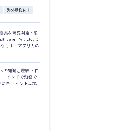
埼玉県
海外勤務あり
東京都
診断薬を研究開発・製
e Pvt. Ltd.は
みならず、アフリカの
企業
への知識と理解 ・自
を活かす
力 ・インドで勤務で
迎要件 ・インド現地
リモート
・家賃補助有