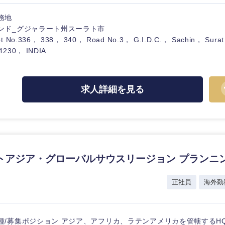
ス・制作、ゲーム
ス・
選択する
務地
ンド_グジャラート州スーラト市
ot No.336， 338， 340， Road No.3， G.I.D.C.， Sachin， Surat
監査法人
4230， INDIA
ング
東海地方
求人詳細を見る
富山県
岐阜県
福井県
愛知県
長野県
トアジア・グローバルサウスリージョン プランニ
正社員
海外勤
種/募集ポジション アジア、アフリカ、ラテンアメリカを管轄するH