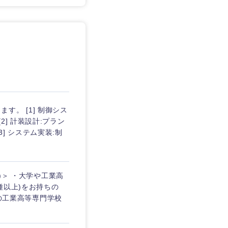
。 [1] 制御シス
] 計装設計:プラン
] システム実装:制
)＞ ・大学や工業高
種以上)をお持ちの
制の工業高等専門学校