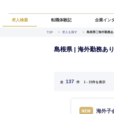
求人検索
転職体験記
企業イン
求人を探す
島根県 | 海外勤務
TOP
島根県 | 海外勤務
ご希望の職種を
ご希望の職種を
ご希望の業界を
ご希望の勤務地
ご希望条件を入
137
全
件
1 - 15件を表示
希望年収
経営企画・事業企画
経営企画・事業企画
商社・卸
北海道・東北
エネルギー・資源・
経営ボード
経営ボード
北海道
推奨年齢
海外子
自動車・機械・船舶