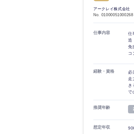
秋田県
管理
管理
電気・電子・半導体
アークレイ株式会社
宮城県
フリーワード
No. 01000051000268
SCM
SCM
素材・化学・金属
福島県
食品・化粧品・アパ
人事
人事
仕事内容
仕
こだわり条件を
メディカル・ヘルス
造
マーケティング
免
マーケティング
金融
コ
急募
営業
建設・不動産
営業
経験・資格
必
倉庫・運輸・物流
スタートアップ企業
サービス
サービス
走
小売・通販・外食
き
クリエイティブ
で
クリエイティブ
IT・通信
転勤なし
コンサルタント
WEBサービス
推奨年齢
コンサルタント
年間休日120日以上
コンサル・シンクタ
専門職
専門職
想定年収
90
広告・宣伝・印刷