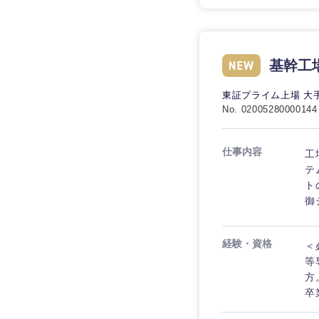
基幹工
東証プライム上場 大
No. 02005280000144
仕事内容
工
テ
ト
御
経験・資格
＜
等
方
卒