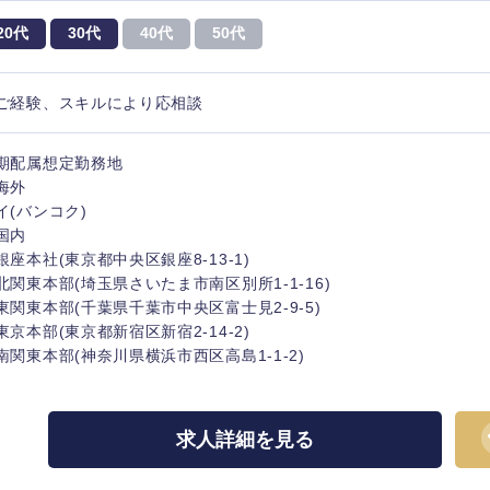
20代
30代
40代
50代
ご経験、スキルにより応相談
海外
期配属想定勤務地
海外
佐賀県
イ(バンコク)
熊本県
国内
銀座本社(東京都中央区銀座8-13-1)
宮崎県
北関東本部(埼玉県さいたま市南区別所1-1-16)
東関東本部(千葉県千葉市中央区富士見2-9-5)
沖縄県
東京本部(東京都新宿区新宿2-14-2)
南関東本部(神奈川県横浜市西区高島1-1-2)
求人詳細を見る