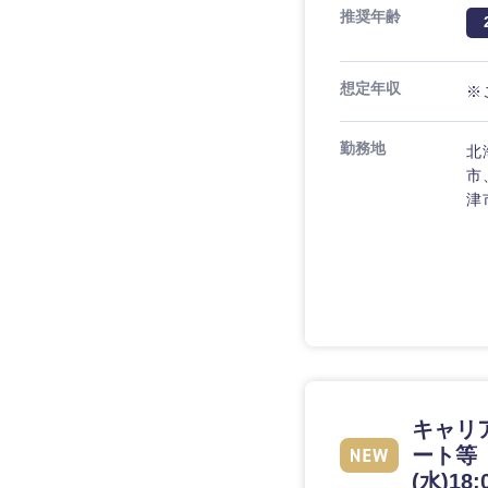
推奨年齢
想定年収
※
勤務地
北
市
津
キャリア
ート等
(水)18