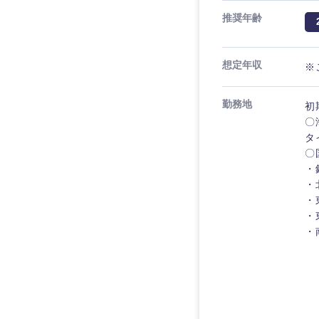
推奨年齢
想定年収
※
九州・沖縄
勤務地
初
〇
福岡県
タ
長崎県
〇
・
大分県
・
・
鹿児島県
・
・