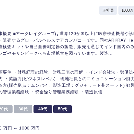
岩手県
事業管理
群馬県
正社員
1000万
山形県
新規事業企画・立上げ
千葉県
M&A・事業投資
神奈川県
レル・消費財
事概要 ■アークレイグループは世界120か国以上に医療検査機器や
経営企画
入力ください
ケア・ライフサイエンス
・販売するグローバルヘルスケアカンパニーです。同社ARKRAY Healthcar
政策渉外
疫検査キットや自己血糖測定器の製造、販売を通じてインド国内の
ンゴやモザンビークへも市場拡大を図っています。製造...
第二新卒
上場
その他企画業務
須要件 ・財務経理の経験、財務三表の理解 ・インド会社法・労働法
外資系企業
英語
力 ・英語力(ビジネスレベル)、現地社員とのコミュニケーション能
る方(販売拠点：ムンバイ、製造工場：グジャラート州スーラト) 歓
の管理業務経験 ・資金繰り管理業務経験 ・製造原価...
海外勤務あり
フル
20代
30代
40代
50代
完全週休2日制
社宅
ンク
0 万円 ～ 1000 万円