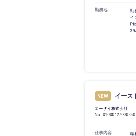
技術職（IT）、Webサービ
技術職（IT）、Webサービ
マスメディア
勤務地
制作、ゲーム
勤
技術職（モノづくり）
エンターテイメント
イ
Pl
技術職（モノづくり）
法律・特許事務所・
39
金融専門職
人材・アウトソーシ
金融専門職
甲信越・北陸
メディカル
サービス
新潟県
メディカル
その他
不動産専門職
石川県
不動産専門職
建設・施工管理
山梨県
建設・施工管理
事務職
イース
事務職
その他
エーザイ株式会社
No. 01000427000250
その他
仕事内容
職