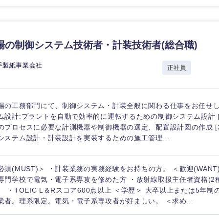
場の制御システム技術者・計装技術者(総合職)
手製紙事業会社
正社員
場の工務部門にて、制御システム・計装全般に関わる仕事をお任せします
ム設計:プラントを自動で効率的に運転するための制御システム設計 [2
のプロセスに必要な計測機器や制御機器の選定、配置設計図の作成 [3
システム設計・計装設計を実装するための施工管理...
必須(MUST)＞ ・計装業務の実務経験をお持ちの方。 ＜歓迎(WANT
専門学校で電気・電子系専攻を修めた方 ・放射線取扱主任者資格(2
。 ・TOEIC L＆Rスコア600点以上 ＜学歴＞ 大卒以上または5年
選択する
選択する
選択する
選択する
業者。理系限定。電気・電子系専攻者が好ましい。 ＜求め...