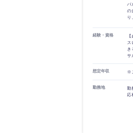
バ
の
り
経験・資格
【
ス
き
サ
想定年収
※
勤務地
勤
応
近畿地方
滋賀県
大阪府
奈良県