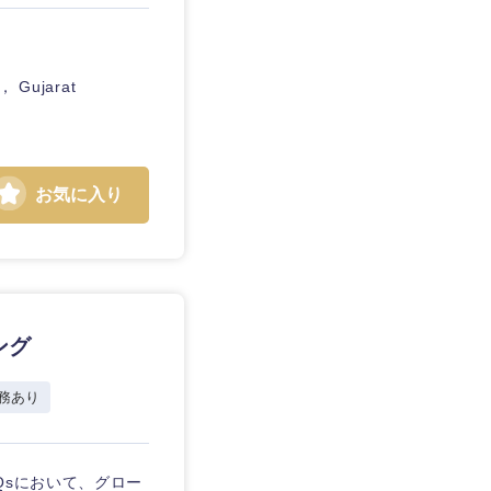
， Gujarat
お気に入り
静岡県
三重県
ング
務あり
Qsにおいて、グロー