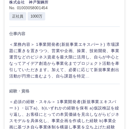
鳥取県
島根県
株式会社 神戸製鋼所
No. 01003058001454
正社員
1000万
岡山県
広島県
山口県
徳島県
仕事内容
＜業務内容＞ 1事業開発者(新規事業エキスパート) 市場課
香川県
愛媛県
題に重きを置きつつ、営業や企画、操業、技術開発、事業
運営などのビジネス資産を最大限に活用し、自らが中心と
なってアイデア創造から事業化までプロジェクト活動を牽
高知県
引していただきます。加えて、必要に応じて新規事業創出
活動が円滑に進むよう、自ら課題を特定...
経験・資格
＜必須の経験・スキル＞ 1事業開発者(新規事業エキスパ
ート) ・以下a)、b)いずれかの経験を保有 a)仮説検証を繰
り返し、お客様にとっての本質価値を見出しながらビジネ
スモデルを具体化し、事業企画を作成した経験 b)事業企
画に基づき自ら事業体制を構築し事業を立ち上げた経験