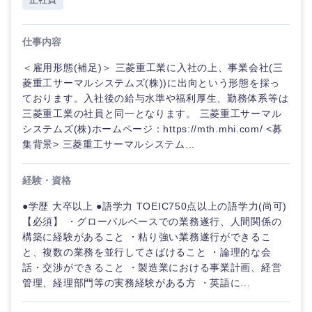
選択する
選択する
選択する
選択する
仕事内容
＜雇用形態(補足)＞ 三菱重工業に入社の上、事業会社(三
菱重工サーマルシステムズ(株))に出向という形態を採っ
ております。入社後の給与水準や福利厚生、勤務体系等は
三菱重工業の社員と同一となります。 三菱重工サーマル
システムズ(株)ホームページ：https://mth.mhi.com/ <募
集背景> 三菱重工サーマルシステム...
経験・資格
●学歴 大卒以上 ●語学力 TOEIC750点以上の語学力(尚可)
【必須】 ・グローバルベースでの業務遂行、人間関係の
構築に経験があること ・粘り強い業務遂行ができるこ
と、複数の業務を並行してさばけること ・論理的な会
話・交渉ができること ・製造業における事業計画、経営
管理、経理部門等の実務経験がある方 ・英語に...