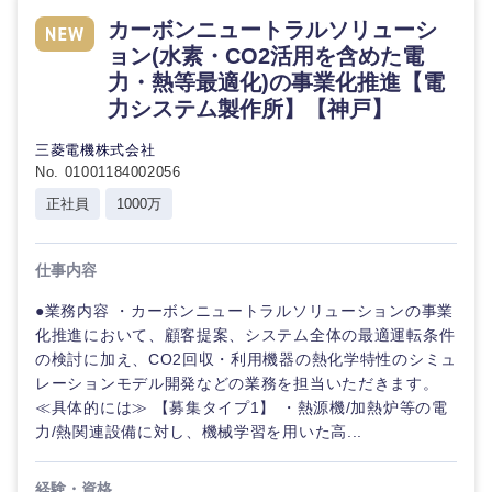
カーボンニュートラルソリューシ
ョン(水素・CO2活用を含めた電
力・熱等最適化)の事業化推進【電
力システム製作所】【神戸】
三菱電機株式会社
No. 01001184002056
正社員
1000万
九州・沖縄
仕事内容
●業務内容 ・カーボンニュートラルソリューションの事業
福岡県
佐賀県
化推進において、顧客提案、システム全体の最適運転条件
の検討に加え、CO2回収・利用機器の熱化学特性のシミュ
長崎県
熊本県
レーションモデル開発などの業務を担当いただきます。
≪具体的には≫ 【募集タイプ1】 ・熱源機/加熱炉等の電
力/熱関連設備に対し、機械学習を用いた高...
大分県
宮崎県
経験・資格