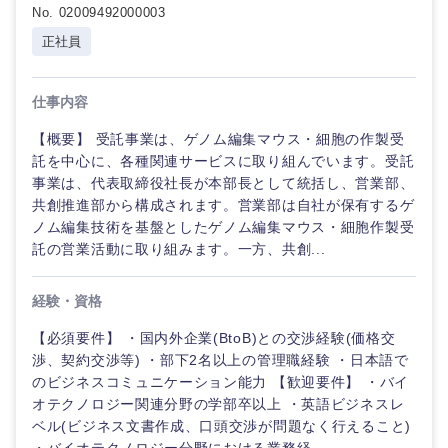
No. 02009492000003
倉庫・運輸・物流
転勤なし
海外勤務あり
技術職（IT）、Webサービス・制作、ゲーム
正社員
クリエイ
ティブ
技術職（モノづくり）
小売・通販・外食
年間休日120日以
フルリモート
上
仕事内容
コンサル
金融専門職
タント
【概要】 受託事業は、ゲノム編集マウス・細胞の作製受
IT・通信
完全週休2日制
社宅・家賃補助有
託を中心に、各種関連サービスに取り組んでいます。受託
メディカル
事業は、代表取締役社長が本部長として統括し、営業部、
専門職
WEBサービス
共創推進部から構成されます。営業部は自社が保有するゲ
不動産専門職
ノム編集技術を基盤としたゲノム編集マウス・細胞作製受
技術職
託の営業活動に取り組みます。一方、共創...
（IT）、
コンサル・シンクタンク
Webサー
建設・施工管理
ビス・制
経験・資格
作、ゲー
広告・宣伝・印刷
ム
事務職
【必須要件】 ・国内外企業(BtoB)との交渉経験(価格交
渉、契約交渉等) ・部下2名以上の管理職経験 ・日本語で
技術職
その他
マスメディア
のビジネスコミュニケーション能力 【歓迎要件】 ・バイ
（モノづ
オテクノロジー関連分野の学部卒以上 ・英語ビジネスレ
くり）
ベル(ビジネス文書作成、口頭交渉が問題なく行えること)
エンターテイメント