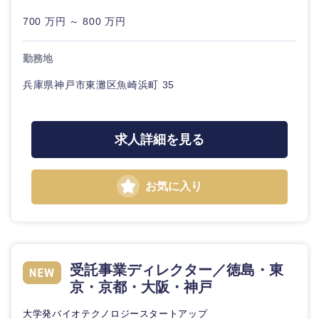
20代
30代
業
事業企画・事業開発
管理
推奨年齢
700 万円 ～ 800 万円
企
秋田県
岩手県
自動車・機械・船舶
画
40代
50代
事業管理
SCM
勤務地
宮城県
山形県
経営ボー
電気・電子・半導体
兵庫県神戸市東灘区魚崎浜町 35
ド
人事
新規事業企画・立上げ
福島県
素材・化学・金属
フリーワード
管理
マーケティング
M&A・事業投資
求人詳細を見る
SCM
営業
食品・化粧品・アパレル・消費財
こだわり条件を入力ください
経営企画
お気に入り
人事
サービス
急募
第二新卒
メディカル・ヘルスケア・ライフサイエンス
政策渉外
マーケテ
クリエイティブ
ィング
スタートアップ企
その他企画業務
金融
上場企業
業
コンサルタント
受託事業ディレクター／徳島・東
営業
京・京都・大阪・神戸
建設・不動産
外資系企業
英語を活かす
専門職
大学発バイオテクノロジースタートアップ
サービス