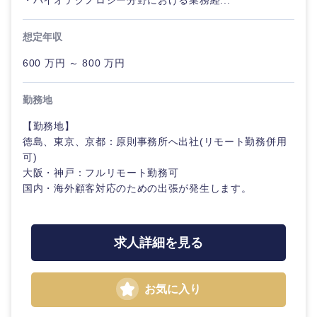
・バイオテクノロジー分野における業務経...
金融専門
職
法律・特許事務所・監査法人
想定年収
メディカ
600 万円 ～ 800 万円
ル
人材・アウトソーシング
勤務地
不動産専
関東地方
門職
サービス
【勤務地】
徳島、東京、京都：原則事務所へ出社(リモート勤務併用
茨城県
栃木県
建設・施
可)
その他
工管理
大阪・神戸：フルリモート勤務可
国内・海外顧客対応のための出張が発生します。
群馬県
埼玉県
事務職
千葉県
東京都
求人詳細を見る
その他
神奈川県
お気に入り