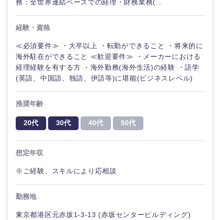
務：全世界連結ベースでの経理・財務業務(...
海外
経験・資格
≪必須要件≫ ・大卒以上 ・転勤ができること ・将来的に
海外駐在ができること ≪歓迎要件≫ ・メーカーにおける
経理経験を有する方 ・海外勤務(海外生活)の経験 ・語学
(英語、中国語、独語、伊語等)に堪能(ビジネスレベル)
推奨年齢
20代
30代
40代
50代
想定年収
※ご経験、スキルにより応相談
勤務地
東京都港区元赤坂1-3-13 (赤坂センタービルディング)