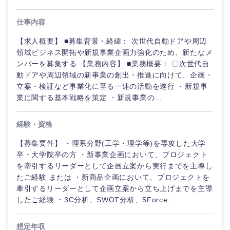
仕事内容
【求人概要】 ■募集背景・経緯： 次世代自動ドアや周辺
領域ビジネス開拓や新規事業企画力強化のため、新たなメ
ンバーを募集する 【業務内容】 ■業務概要： 〇次世代自
動ドアや周辺領域の新事業の創出・推進に向けて、企画・
立案・検証など事業化に至る一連の活動を遂行 ・新規事
業に関する基本戦略を策定 ・新規事業の...
経験・資格
【募集要件】 ・理系分野(工学・理学等)を専攻した大学
卒・大学院卒の方 ・新事業企画において、プロジェクト
ご希望の職種を選択してください
ご希望の職種を選択してください
ご希望の業界を選択してください
ご希望の勤務地を選択してください
ご希望条件を入力ください
を牽引するリーダーとして企画立案から実行までを主導し
たご経験 または ・新商品企画において、プロジェクトを
牽引するリーダーとして企画立案から立ち上げまでを主導
経
経営企画・事業企画
商社・卸
北海道・東北地方
したご経験 ・3C分析、SWOT分析、5Force...
営
すべての経営企画・事業企
希望年収
企
画
経営ボード
画・
北海道
青森県
エネルギー・資源・環境
想定年収
事