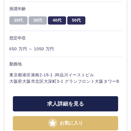
推奨年齢
選択する
選択する
選択する
選択する
20代
30代
40代
50代
想定年収
650 万円 ～ 1050 万円
勤務地
東京都港区港南2-18-1 JR品川イーストビル
大阪府大阪市北区大深町3-1 グランフロント大阪タワーB
求人詳細を見る
お気に入り