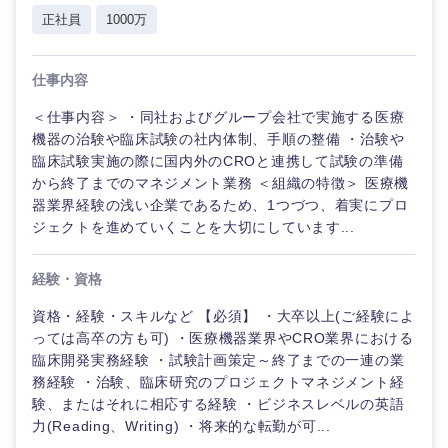
正社員
1000万
仕事内容
＜仕事内容＞ ・同社およびグループ会社で実施する医療
機器の治験や臨床試験の社内体制、手順の整備 ・治験や
臨床試験実施の際に国内外のCROと連携して試験の準備
から終了までのマネジメント業務 ＜組織の特徴＞ 医療機
器業界経験の浅い企業であるため、1つづつ、着実にプロ
ジェクトを進めていくことを大切にしています...
経験・資格
資格・経験・スキルなど 【必須】 ・大卒以上(ご経験によ
っては高卒の方も可) ・医療機器業界やCRO業界における
臨床開発実務経験 ・試験計画策定～終了までの一連の業
務経験 ・治験、臨床研究のプロジェクトマネジメント経
験、またはそれに相応する経験 ・ビジネスレベルの英語
力(Reading、Writing) ・将来的な転勤が可...