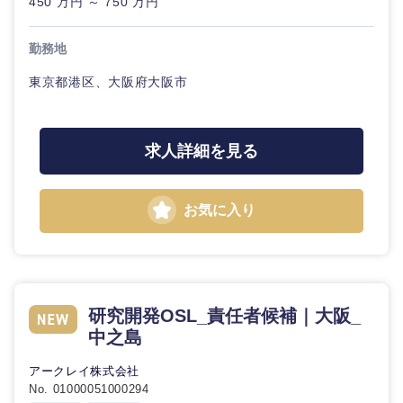
450 万円 ～ 750 万円
20代
30代
経営ボー
事業企画・事業開発
管理
推奨年齢
ド
秋田県
岩手県
自動車・機械・船舶
勤務地
40代
50代
事業管理
SCM
管理
東京都港区、大阪府大阪市
宮城県
山形県
電気・電子・半導体
人事
新規事業企画・立上げ
SCM
福島県
求人詳細を見る
素材・化学・金属
フリーワード
マーケティング
M&A・事業投資
人事
営業
食品・化粧品・アパレル・消費財
マーケテ
お気に入り
こだわり条件を入力ください
経営企画
ィング
サービス
急募
第二新卒
メディカル・ヘルスケア・ライフサイエンス
政策渉外
営業
クリエイティブ
スタートアップ企
その他企画業務
金融
研究開発OSL_責任者候補｜大阪_
上場企業
サービス
業
中之島
コンサルタント
クリエイ
建設・不動産
アークレイ株式会社
外資系企業
英語を活かす
ティブ
専門職
No. 01000051000294