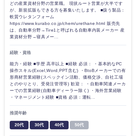
どの産業資材分野の営業職。 現状ルート営業が大半です
が、新規拡販もできる方を募集いたします。 ■扱う製品：
軟質ウレタンフォーム
https://www.kurabo.co.jp/chem/urethane.html 販売先
は、自動車分野→Tire1と呼ばれる自動車内装メーカー 産
業資材分野→寝具メー...
経験・資格
能力・経験 ■学歴 高卒以上 ■経験 必須： ・基本的なPC
操作スキル(Excel,Word,PPT含む) ・BtoBメーカーでの有
形商材営業経験(スペックイン活動、価格交渉、自社工場
とのやりとり、受発注管理等) 歓迎： ・自動車関連メーカ
ーでの営業経験(自動車ディーラー除く) ・海外営業経験
・マネージメント経験 ■資格 必須：運転...
推奨年齢
20代
30代
40代
50代