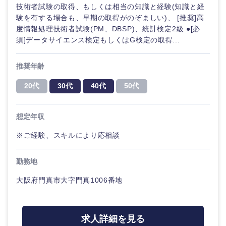
技術者試験の取得、もしくは相当の知識と経験(知識と経
験を有する場合も、早期の取得がのぞましい)、 [推奨]高
度情報処理技術者試験(PM、DBSP)、統計検定2級 ●[必
須]データサイエンス検定もしくはG検定の取得...
推奨年齢
20代
30代
40代
50代
想定年収
※ご経験、スキルにより応相談
勤務地
大阪府門真市大字門真1006番地
求人詳細を見る