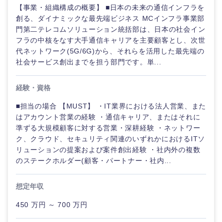
【事業・組織構成の概要】 ■日本の未来の通信インフラを
創る、ダイナミックな最先端ビジネス MCインフラ事業部
門第二テレコムソリューション統括部は、日本の社会イン
フラの中核をなす大手通信キャリアを主要顧客とし、次世
代ネットワーク(5G/6G)から、それらを活用した最先端の
社会サービス創出までを担う部門です。単...
経験・資格
■担当の場合 【MUST】 ・IT業界における法人営業、また
九州・沖縄
はアカウント営業の経験 ・通信キャリア、またはそれに
準ずる大規模顧客に対する営業・深耕経験 ・ネットワー
ク、クラウド、セキュリティ関連のいずれかにおけるITソ
福岡県
佐賀県
リューションの提案および案件創出経験 ・社内外の複数
のステークホルダー(顧客・パートナー・社内...
長崎県
熊本県
想定年収
大分県
宮崎県
450 万円 ～ 700 万円