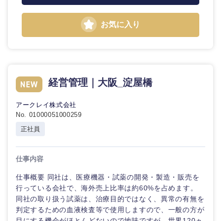
お気に入り
経営管理｜大阪_淀屋橋
アークレイ株式会社
近畿地方
No. 01000051000259
正社員
滋賀県
京都府
仕事内容
大阪府
兵庫県
仕事概要 同社は、医療機器・試薬の開発・製造・販売を
行っている会社で、海外売上比率は約60%を占めます。
奈良県
和歌山県
同社の取り扱う試薬は、治療目的ではなく、異常の有無を
判定するための血液検査等で使用しますので、一般の方が
目にする機会がほとんどないので地味ですが、世界120ヵ