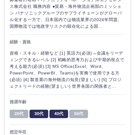
ス株式会社 職務内容 ●貿易・海外物流企画部のミッショ
ン パナソニックグループのサプライチェーンがグローバ
ル化する一方で、日本国内では物流業界の2024年問題、
国際物流では地政学リスクの顕在化による国...
経験・資格
資格・スキル・経験など [1] 英語力(必須)→会議をリーデ
ィングできるレベル [2] 戦略的思考力および中期的視点で
考える能力(必須) [3] MS Office(Excel、Word、
PowerPoint、PowerBI、Teams)を実務で使用できる方
(必須) [4] 製造業の海外物流の知見(望ましい) [5] プロジ
ェクトリードの経験(望ましい) 世界各国の関係者と...
推奨年齢
20代
30代
40代
50代
想定年収