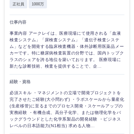
正社員
1000万
倉庫・運輸・物流
転勤なし
海外勤務あり
コンサル
技術職（IT）、Webサービス・制作、ゲーム
タント
仕事内容
技術職（モノづくり）
小売・通販・外食
年間休日120日以
フルリモート
専門職
上
事業内容 アークレイは、医療現場にて使用される「血液
金融専門職
検査システム」「尿検査システム」「遺伝子検査システ
IT・通信
技術職
完全週休2日制
社宅・家賃補助有
ム」などを開発する臨床検査機器・体外診断用医薬品メー
（IT）、
メディカル
カーです。特に糖尿病検査装置の分野では、国内トップク
Webサー
ビス・制
ラスのシェアを誇る地位を築いております。 医療現場に
WEBサービス
作、ゲー
新たな診断技術、検査を提供することで、企...
不動産専門職
ム
コンサル・シンクタンク
経験・資格
建設・施工管理
技術職
（モノづ
必須スキル ・マネジメントの立場で開発プロジェクトを
広告・宣伝・印刷
くり）
事務職
完了させたご経験(大小問わず) ・ラボスケールから量産化
(生産移管)に至るまでのプロセス開発・スケールアップの
金融専門
その他
実務経験 ・有機合成、高分子化学、または物理化学をバ
マスメディア
職
ックグラウンドとした化学系製品の開発経験 ・ビジネス
レベルの日本語能力(N1相当) 求める人物...
エンターテイメント
メディカ