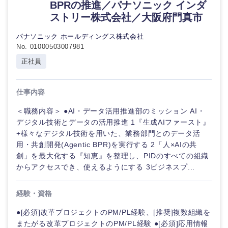
BPRの推進／パナソニック インダ
ストリー株式会社／大阪府門真市
パナソニック ホールディングス株式会社
No. 01000503007981
正社員
仕事内容
＜職務内容＞ ●AI・データ活用推進部のミッション AI・
デジタル技術とデータの活用推進 1『生成AIファースト』
+様々なデジタル技術を用いた、業務部門とのデータ活
用・共創開発(Agentic BPR)を実行する 2「人×AIの共
創」を最大化する『知恵』を整理し、PIDのすべての組織
からアクセスでき、使えるようにする 3ビジネスプ...
経験・資格
●[必須]改革プロジェクトのPM/PL経験、[推奨]複数組織を
またがる改革プロジェクトのPM/PL経験 ●[必須]応用情報