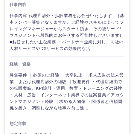
仕事内容
仕事内容 代理店渉外・拡販業務をお任せいたします。 (基
本メンバー募集となりますが、ご経験やスキルによってプ
レイングマネージャーからスタート頂き、その後リード/
マネジメントへ段階的にお任せする可能性もございます)
■お任せしたい主な業務 ・パートナー企業に対し、同社の
人材サービスやDXサービスの効果的な活...
経験・資格
募集要件 ｜必須のご経験 ・大卒以上 ・求人広告の法人営
業、または代理店渉外の経験 ｜歓迎要件 ・代理店経由で
の拡販実績、KPI設計・運用、教育・トレーニングの経験
ご希望の職種を選択してください
ご希望の職種を選択してください
ご希望の業界を選択してください
ご希望の勤務地を選択してください
ご希望条件を入力ください
・人材・広告・インターネット業界での提案営業／アカウ
ントマネジメント経験 ｜求める人物像 ・関係者と信頼関
係を築き、調整しながら物事を前に進...
経営企
経営企画・事業企画
商社・卸
北海道・東北地方
画・事業
すべての経営企画・事業企
希望年収
企画
画
想定年収
経営ボード
北海道
青森県
エネルギー・資源・環境