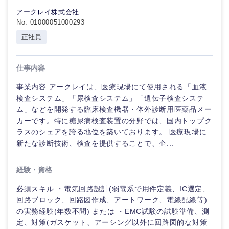
アークレイ株式会社
No. 01000051000293
正社員
仕事内容
事業内容 アークレイは、医療現場にて使用される「血液
検査システム」「尿検査システム」「遺伝子検査システ
ム」などを開発する臨床検査機器・体外診断用医薬品メー
カーです。特に糖尿病検査装置の分野では、国内トップク
ラスのシェアを誇る地位を築いております。 医療現場に
新たな診断技術、検査を提供することで、企...
経験・資格
必須スキル ・電気回路設計(弱電系で用件定義、IC選定、
回路ブロック、回路図作成、アートワーク、電線配線等)
の実務経験(年数不問) または ・EMC試験の試験準備、測
定、対策(ガスケット、アーシング以外に回路図的な対策