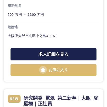
ル
想定年収
法律・特許事務所・監査法人
900 万円 ～ 1300 万円
不動産専
門職
人材・アウトソーシング
勤務地
建設・施
工管理
大阪府大阪市北区中之島4-3-51
関東地方
サービス
事務職
茨城県
栃木県
求人詳細を見る
その他
その他
群馬県
埼玉県
お気に入り
千葉県
東京都
神奈川県
研究開発_電気_第二新卒｜大阪_淀
屋橋｜正社員