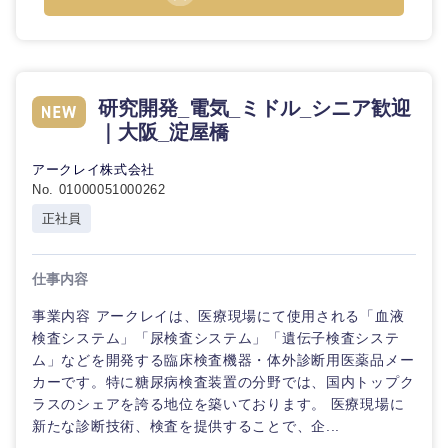
研究開発_電気_ミドル_シニア歓迎
東海地方
｜大阪_淀屋橋
岐阜県
静岡県
アークレイ株式会社
No. 01000051000262
正社員
愛知県
三重県
仕事内容
事業内容 アークレイは、医療現場にて使用される「血液
検査システム」「尿検査システム」「遺伝子検査システ
ム」などを開発する臨床検査機器・体外診断用医薬品メー
カーです。特に糖尿病検査装置の分野では、国内トップク
ラスのシェアを誇る地位を築いております。 医療現場に
新たな診断技術、検査を提供することで、企...