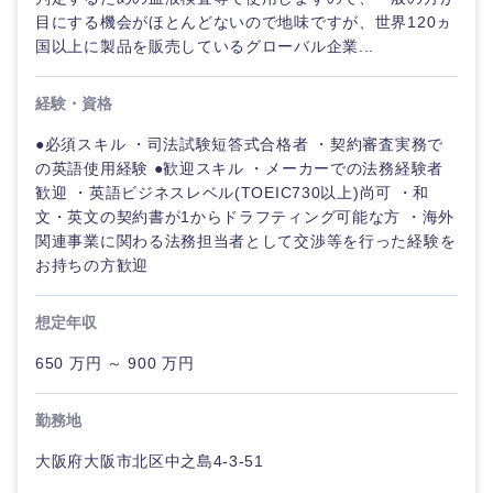
鳥取県
島根県
目にする機会がほとんどないので地味ですが、世界120ヵ
国以上に製品を販売しているグローバル企業...
岡山県
広島県
経験・資格
山口県
徳島県
●必須スキル ・司法試験短答式合格者 ・契約審査実務で
の英語使用経験 ●歓迎スキル ・メーカーでの法務経験者
香川県
愛媛県
歓迎 ・英語ビジネスレベル(TOEIC730以上)尚可 ・和
文・英文の契約書が1からドラフティング可能な方 ・海外
関連事業に関わる法務担当者として交渉等を行った経験を
高知県
お持ちの方歓迎
想定年収
650 万円 ～ 900 万円
勤務地
大阪府大阪市北区中之島4-3-51