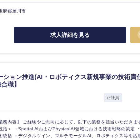
選択する
阪府寝屋川市
東海地方
監査法人
求人詳細を見る
富山県
岐阜県
ング
福井県
愛知県
長野県
ーション推進(AI・ロボティクス新規事業の技術責
総合職】
正社員
業務内容】 ご経験やご志向に応じて、以下の業務を担当いただきま
統括＞ ・Spatial AIおよびPhysicalAI領域における技術戦略の策
術統括 ・デジタルツイン、マルチモーダルAI、ロボティクス等を活