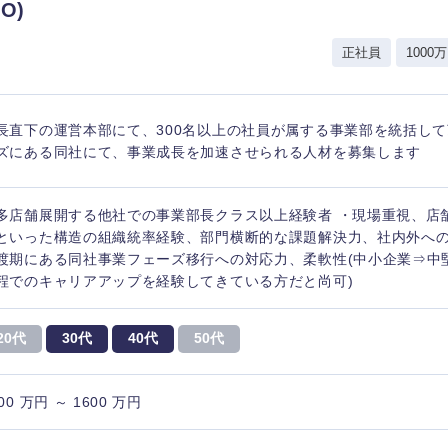
O)
正社員
1000万
長直下の運営本部にて、300名以上の社員が属する事業部を統括して
ズにある同社にて、事業成長を加速させられる人材を募集します
多店舗展開する他社での事業部長クラス以上経験者 ・現場重視、店
といった構造の組織統率経験、部門横断的な課題解決力、社内外への
渡期にある同社事業フェーズ移行への対応力、柔軟性(中小企業⇒中
程でのキャリアアップを経験してきている方だと尚可)
20代
30代
40代
50代
海外
00 万円 ～ 1600 万円
佐賀県