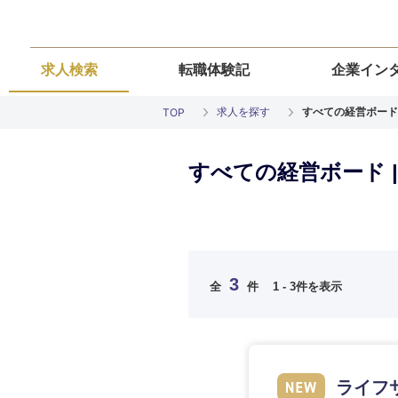
求人検索
転職体験記
企業イン
求人を探す
すべての経営ボード
TOP
すべての経営ボード 
ご希望の職種を
ご希望の職種を
ご希望の業界を
ご希望の勤務地
ご希望条件を入
3
全
件
1 - 3件を表示
希望年収
経営企画・事業企画
経営企画・事業企画
商社・卸
北海道・東北
エネルギー・資源・
経営ボード
経営ボード
北海道
推奨年齢
自動車・機械・船舶
ライフ
秋田県
管理
管理