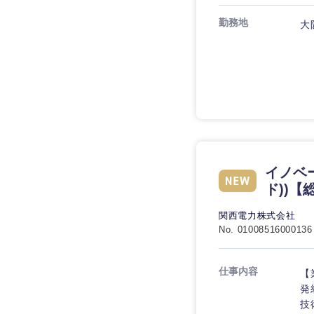
マスメディア
制作、ゲーム
勤務地
大
技術職（モノづくり）
エンターテイメント
甲信越・北陸
技術職（モノづくり）
法律・特許事務所・
金融専門職
新潟県
人材・アウトソーシ
金融専門職
メディカル
石川県
サービス
メディカル
山梨県
その他
不動産専門職
不動産専門職
建設・施工管理
イノベ
ド))【
建設・施工管理
事務職
関西電力株式会社
事務職
No. 01008516000136
その他
その他
仕事内容
【
発
技