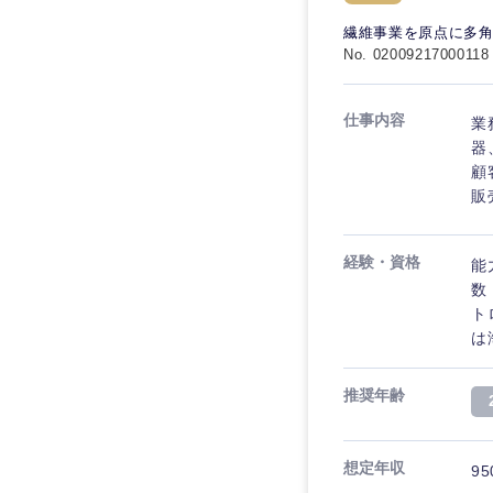
電気・電子・半導体
宮城県
フリーワード
繊維事業を原点に多角
SCM
SCM
素材・化学・金属
No. 02009217000118
福島県
食品・化粧品・アパ
人事
人事
こだわり条件を
仕事内容
業
メディカル・ヘルス
器
マーケティング
マーケティング
金融
顧
急募
販
営業
建設・不動産
営業
倉庫・運輸・物流
スタートアップ企業
サービス
経験・資格
能
サービス
数
小売・通販・外食
クリエイティブ
ト
クリエイティブ
IT・通信
転勤なし
は
コンサルタント
WEBサービス
コンサルタント
推奨年齢
年間休日120日以上
コンサル・シンクタ
専門職
専門職
広告・宣伝・印刷
想定年収
95
技術職（IT）、Webサービ
技術職（IT）、Webサービ