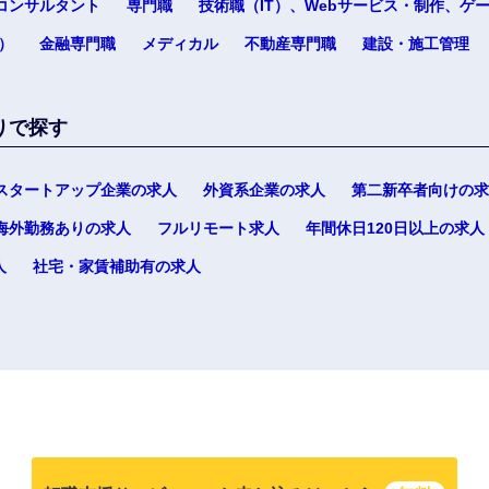
コンサルタント
専門職
技術職（IT）、Webサービス・制作、ゲ
）
金融専門職
メディカル
不動産専門職
建設・施工管理
りで探す
スタートアップ企業の求人
外資系企業の求人
第二新卒者向けの求
海外勤務ありの求人
フルリモート求人
年間休日120日以上の求人
人
社宅・家賃補助有の求人