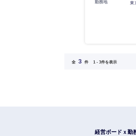
勤務地
東
長崎県
大分県
鹿児島県
3
全
件
1 - 3件を表示
経営ボードｘ勤