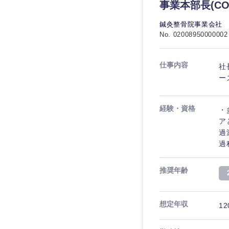
事業本部長(CO
鍼灸整骨院事業会社
No. 02008950000002
仕事内容
社
ー
経験・資格
・
ア
過
過
推奨年齢
九州・沖縄
想定年収
12
福岡県