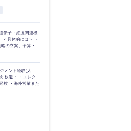
東京都
(遺伝子・細胞関連機
 ＜具体的には＞ ・
戦略の立案、予算・
企業
を活かす
ネジメント経験(人
験 歓迎： ・エレク
用経験 ・海外営業また
リモート
・家賃補助有