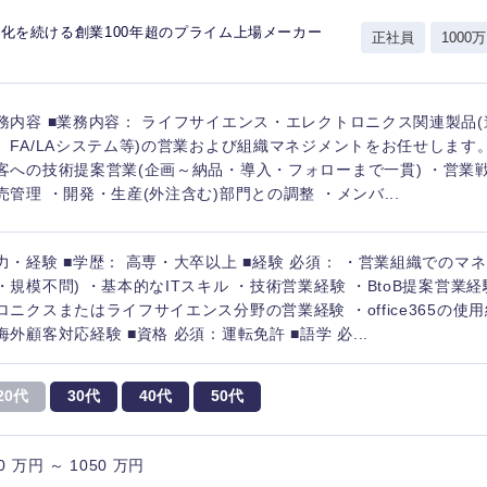
山形県
新規事業企画・立上げ
千葉県
化を続ける創業100年超のプライム上場メーカー
正社員
1000万
M&A・事業投資
神奈川県
レル・消費財
経営企画
入力ください
務内容 ■業務内容： ライフサイエンス・エレクトロニクス関連製品
ケア・ライフサイエンス
政策渉外
、FA/LAシステム等)の営業および組織マネジメントをお任せします。
客への技術提案営業(企画～納品・導入・フォローまで一貫) ・営業
第二新卒
上場
その他企画業務
売管理 ・開発・生産(外注含む)部門との調整 ・メンバ...
外資系企業
英語
力・経験 ■学歴： 高専・大卒以上 ■経験 必須： ・営業組織でのマ
・規模不問) ・基本的なITスキル ・技術営業経験 ・BtoB提案営業経
ロニクスまたはライフサイエンス分野の営業経験 ・office365の使
海外勤務あり
フル
海外顧客対応経験 ■資格 必須：運転免許 ■語学 必...
20代
30代
40代
50代
完全週休2日制
社宅
ンク
0 万円 ～ 1050 万円
ス・制作、ゲーム
ス・