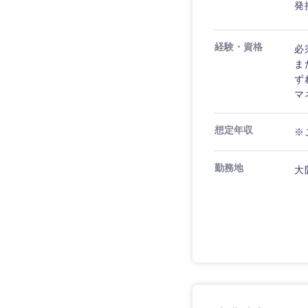
発
経験・資格
必
ま
ず
マ
近畿地方
想定年収
※
滋賀県
勤務地
大
大阪府
奈良県