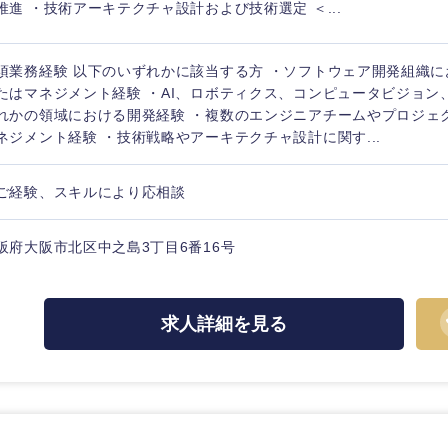
推進 ・技術アーキテクチャ設計および技術選定 ＜...
須業務経験 以下のいずれかに該当する方 ・ソフトウェア開発組織
たはマネジメント経験 ・AI、ロボティクス、コンピュータビジョン
れかの領域における開発経験 ・複数のエンジニアチームやプロジェ
ネジメント経験 ・技術戦略やアーキテクチャ設計に関す...
中国・四国地方
ご経験、スキルにより応相談
京都府
鳥取県
阪府大阪市北区中之島3丁目6番16号
兵庫県
岡山県
和歌山県
山口県
求人詳細を見る
香川県
高知県