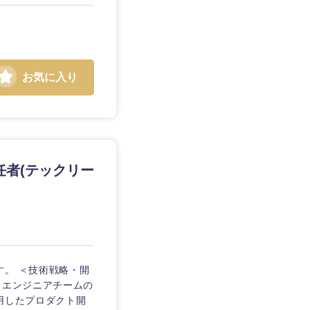
お気に入り
静岡県
三重県
任者(テックリー
す。 ＜技術戦略・開
定 ・エンジニアチームの
用したプロダクト開