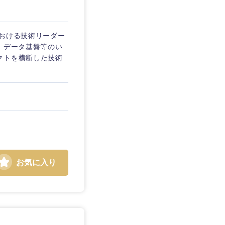
における技術リーダー
、データ基盤等のい
クトを横断した技術
島根県
広島県
徳島県
お気に入り
愛媛県