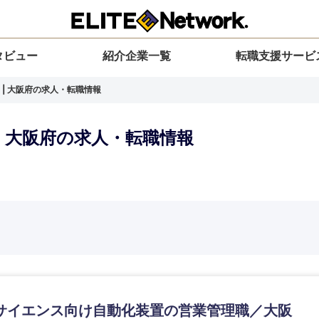
タビュー
紹介企業一覧
転職支援サービ
 | 大阪府の求人・転職情報
| 大阪府の求人・転職情報
選択してください
選択してください
選択してください
を選択してください
力ください
地方
すべての経営企画・事業企画
関東地方
環境
青森県
事業企画・事業開発
茨城県
20代
30代
40代
50代
サイエンス向け自動化装置の営業管理職／大阪
岩手県
事業管理
群馬県