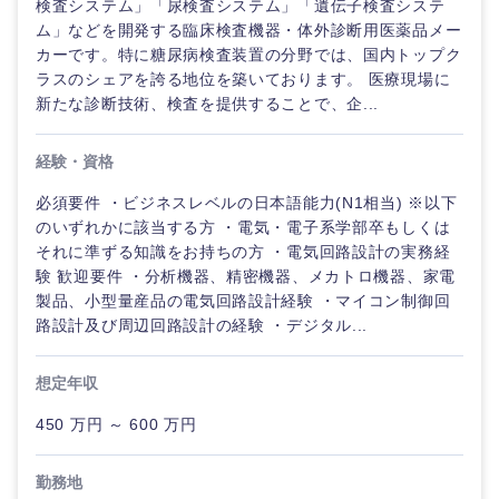
検査システム」「尿検査システム」「遺伝子検査システ
ム」などを開発する臨床検査機器・体外診断用医薬品メー
カーです。特に糖尿病検査装置の分野では、国内トップク
ラスのシェアを誇る地位を築いております。 医療現場に
新たな診断技術、検査を提供することで、企...
経験・資格
必須要件 ・ビジネスレベルの日本語能力(N1相当) ※以下
のいずれかに該当する方 ・電気・電子系学部卒もしくは
それに準ずる知識をお持ちの方 ・電気回路設計の実務経
験 歓迎要件 ・分析機器、精密機器、メカトロ機器、家電
製品、小型量産品の電気回路設計経験 ・マイコン制御回
路設計及び周辺回路設計の経験 ・デジタル...
想定年収
450 万円 ～ 600 万円
勤務地