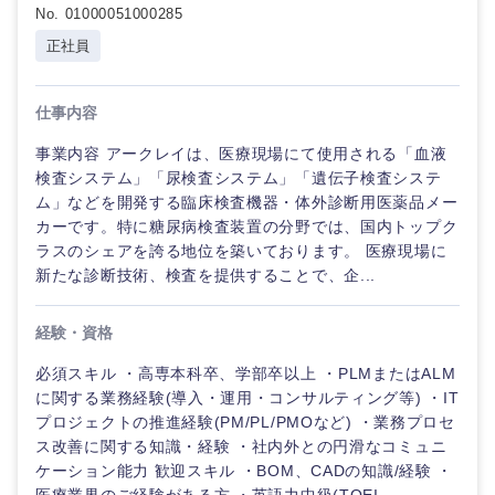
No. 01000051000285
正社員
仕事内容
事業内容 アークレイは、医療現場にて使用される「血液
検査システム」「尿検査システム」「遺伝子検査システ
ム」などを開発する臨床検査機器・体外診断用医薬品メー
カーです。特に糖尿病検査装置の分野では、国内トップク
ラスのシェアを誇る地位を築いております。 医療現場に
新たな診断技術、検査を提供することで、企...
経験・資格
必須スキル ・高専本科卒、学部卒以上 ・PLMまたはALM
に関する業務経験(導入・運用・コンサルティング等) ・IT
プロジェクトの推進経験(PM/PL/PMOなど) ・業務プロセ
ス改善に関する知識・経験 ・社内外との円滑なコミュニ
ケーション能力 歓迎スキル ・BOM、CADの知識/経験 ・