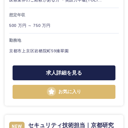
医療業界のご経験がある方 ・英語力中級(TOEI...
想定年収
選択する
選択する
選択する
選択する
500 万円 ～ 750 万円
勤務地
京都市上京区岩栖院町59擁翠園
求人詳細を見る
お気に入り
セキュリティ技術担当｜京都研究