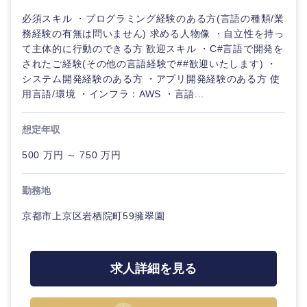
必須スキル ・プログラミング経験のある方(言語の種類/業
務経験の有無は問いません) 求める人物像 ・自立性を持っ
て主体的に行動のできる方 歓迎スキル ・C#言語で開発を
されたご経験(その他の言語経験で##歓迎いたします) ・
システム開発経験のある方 ・アプリ開発経験のある方 使
用言語/環境 ・インフラ：AWS ・言語...
想定年収
500 万円 ～ 750 万円
勤務地
京都市上京区岩栖院町59擁翠園
甲信越・北陸
求人詳細を見る
新潟県
富山県