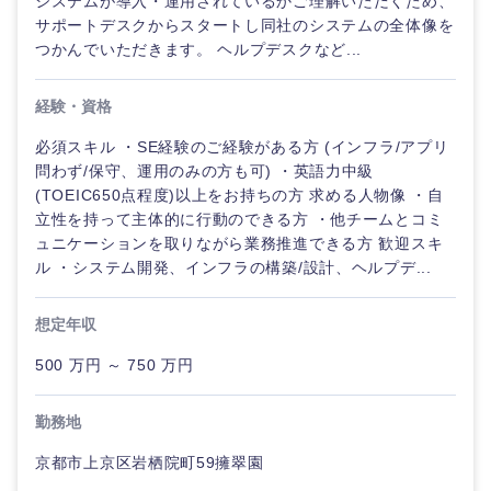
システムが導入・運用されているかご理解いただくため、
サポートデスクからスタートし同社のシステムの全体像を
つかんでいただきます。 ヘルプデスクなど...
経験・資格
必須スキル ・SE経験のご経験がある方 (インフラ/アプリ
問わず/保守、運用のみの方も可) ・英語力中級
(TOEIC650点程度)以上をお持ちの方 求める人物像 ・自
立性を持って主体的に行動のできる方 ・他チームとコミ
ュニケーションを取りながら業務推進できる方 歓迎スキ
ル ・システム開発、インフラの構築/設計、ヘルプデ...
想定年収
500 万円 ～ 750 万円
勤務地
京都市上京区岩栖院町59擁翠園