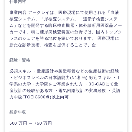
仕事内容
事業内容 アークレイは、医療現場にて使用される「血液
検査システム」「尿検査システム」「遺伝子検査システ
ム」などを開発する臨床検査機器・体外診断用医薬品メー
カーです。特に糖尿病検査装置の分野では、国内トップク
ラスのシェアを誇る地位を築いております。 医療現場に
新たな診断技術、検査を提供することで、企...
経験・資格
必須スキル ・量産設計や製造移管などの生産技術の経験
・ビジネスレベルの日本語能力(N1相当) 歓迎スキル ・工
学系の大学・大学院をご卒業された方 ・3D-CADにて量
産設計の経験がある方 ・電気回路設計の実務経験 ・英語
力中級(TOEIC600点)以上尚可
想定年収
500 万円 ～ 750 万円