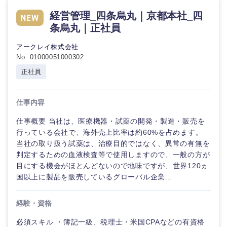
倉庫・運輸・物流
転勤なし
海外勤務あり
コンサル
技術職（IT）、Webサービス・制作、ゲーム
経営管理_四条烏丸｜京都本社_四
タント
条烏丸｜正社員
技術職（モノづくり）
小売・通販・外食
年間休日120日以
フルリモート
アークレイ株式会社
専門職
上
No. 01000051000302
金融専門職
IT・通信
正社員
技術職
完全週休2日制
社宅・家賃補助有
（IT）、
メディカル
Webサー
ビス・制
WEBサービス
仕事内容
作、ゲー
不動産専門職
ム
仕事概要 当社は、医療機器・試薬の開発・製造・販売を
コンサル・シンクタンク
行っている会社で、海外売上比率は約60%を占めます。
建設・施工管理
当社の取り扱う試薬は、治療目的ではなく、異常の有無を
技術職
（モノづ
判定するための血液検査等で使用しますので、一般の方が
広告・宣伝・印刷
くり）
事務職
目にする機会がほとんどないので地味ですが、世界120ヵ
国以上に製品を販売しているグローバル企業...
金融専門
その他
マスメディア
職
経験・資格
必須スキル ・簿記一級、税理士・米国CPAなどの有資格
エンターテイメント
メディカ