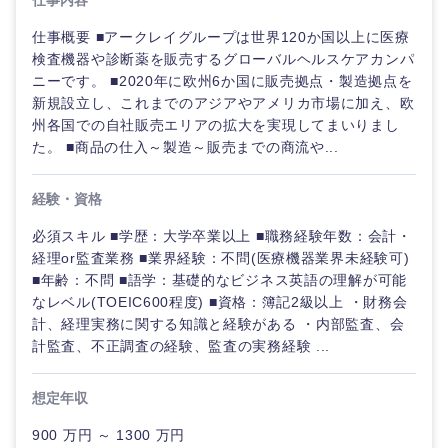
仕事内容
仕事概要 ■アークレイグループは世界120か国以上に医療
検査機器や診断薬を販売するグローバルヘルスケアカンパ
ニーです。 ■2020年に欧州6か国に販売拠点・製造拠点を
新規設立し、これまでのアジアやアメリカ市場に加え、欧
州各国での自社販売エリアの拡大を実現してまいりまし
た。 ■商品の仕入～製造～販売までの商流や...
経験・資格
九州・沖縄
必須スキル ■学歴：大学卒業以上 ■職務経験年数：会計・
経理or監査業務 ■業界経験：不問(医療機器業界未経験可)
■年齢：不問 ■語学：基礎的なビジネス英語の理解が可能
福岡県
佐賀県
なレベル(TOEIC600程度) ■資格：簿記2級以上 ・財務会
計、経理実務に関する知識と経験がある ・内部監査、会
長崎県
熊本県
計監査、不正調査の経験、監査の実務経験 ...
想定年収
大分県
宮崎県
900 万円 ～ 1300 万円