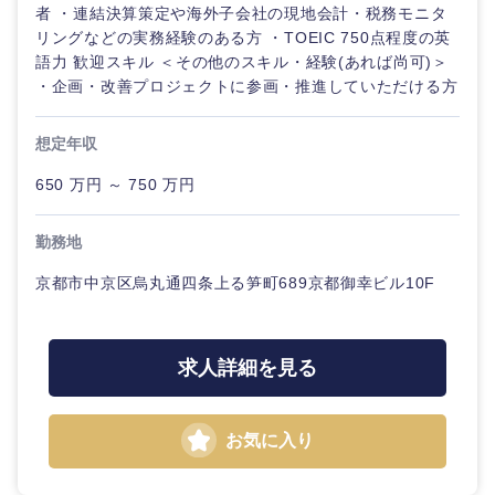
ル
者 ・連結決算策定や海外子会社の現地会計・税務モニタ
リングなどの実務経験のある方 ・TOEIC 750点程度の英
法律・特許事務所・監査法人
語力 歓迎スキル ＜その他のスキル・経験(あれば尚可)＞
不動産専
・企画・改善プロジェクトに参画・推進していただける方
門職
人材・アウトソーシング
想定年収
建設・施
工管理
関東地方
650 万円 ～ 750 万円
サービス
事務職
茨城県
栃木県
勤務地
その他
その他
京都市中京区烏丸通四条上る笋町689京都御幸ビル10F
群馬県
埼玉県
千葉県
東京都
求人詳細を見る
神奈川県
お気に入り