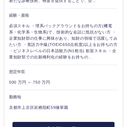
新たな診断技術、検査を提供することで、企...
経験・資格
必須スキル ・理系バックグラウンドをお持ちの方(機電
系・化学系・生物系)で、技術的な会話に抵抗がない方 ・
企業知財部の仕事に興味があり、知財の領域で活躍してみ
たい方 ・英語力中級(TOEIC650点程度)以上をお持ちの方
・ビジネスレベルの日本語能力(N1相当) 歓迎スキル ・企
業知財部での出願権利化の経験をお持ちの...
想定年収
500 万円 ～ 750 万円
勤務地
京都市上京区岩栖院町59擁翠園