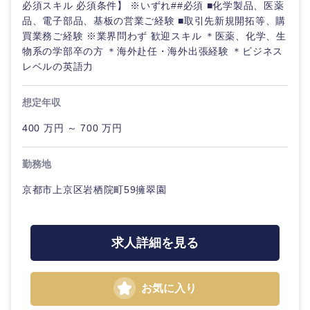
必須スキル 必須条件】 ※いずれ##必須 ■化学製品、医薬
品、電子部品、基板の営業ご経験 ■取引先新規開拓等、購
買業務ご経験 ※業界問わず 歓迎スキル ＊医薬、化学、生
物系の学部卒の方 ＊海外赴任・海外出張経験 ＊ビジネス
レベルの英語力
想定年収
400 万円 ～ 700 万円
勤務地
京都市上京区岩栖院町59擁翠園
求人詳細を見る
お気に入り