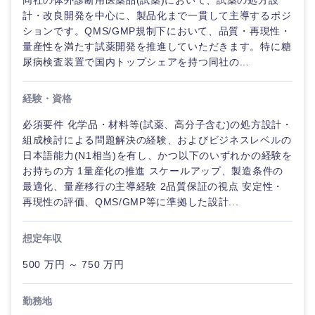
同社の体外診断用医薬品(試薬)において、試薬の処方設
鳥取県
島根県
計・改良開発を中心に、製品化まで一貫して主導するポジ
ションです。QMS/GMP規制下において、品質・再現性・
岡山県
広島県
量産性を満たす試薬開発を推進していただきます。特に糖
尿病検査装置で国内トップシェアを持つ同社の...
山口県
徳島県
経験・資格
香川県
愛媛県
必須要件 化学品・材料等(試薬、高分子含む)の処方設計・
組成検討による問題解決の経験、およびビジネスレベルの
日本語能力(N1相当)を有し、かつ以下のいずれかの経験を
高知県
お持ちの方 1量産化の推進 スケールアップ、製造条件の
最適化、量産移行の主導経験 2品質保証の視点 安定性・
再現性の評価、QMS/GMP等に準拠した設計...
想定年収
500 万円 ～ 750 万円
勤務地