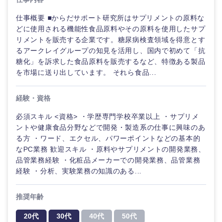
仕事概要 ■からだサポート研究所はサプリメントの原料な
どに使用される機能性食品原料やその原料を使用したサプ
リメントを販売する企業です。糖尿病検査領域を得意とす
るアークレイグループの知見を活用し、国内で初めて「抗
糖化」を訴求した食品原料を販売するなど、特徴ある製品
を市場に送り出しています。 それら食品...
経験・資格
必須スキル <資格> ・学歴専門学校卒業以上 ・サプリメ
ントや健康食品分野などで開発・製造系の仕事に興味のあ
る方 ・ワード、エクセル、パワーポイントなどの基本的
なPC業務 歓迎スキル ・原料やサプリメントの開発業務、
ご希望の職種を選択してください
ご希望の職種を選択してください
ご希望の業界を選択してください
ご希望の勤務地を選択してください
ご希望条件を入力ください
品管業務経験 ・化粧品メーカーでの開発業務、品管業務
経験 ・分析、実験業務の知識のある...
経営企
経営企画・事業企画
商社・卸
北海道・東北地方
画・事業
すべての経営企画・事業企
希望年収
推奨年齢
企画
画
経営ボード
北海道
青森県
エネルギー・資源・環境
20代
30代
40代
50代