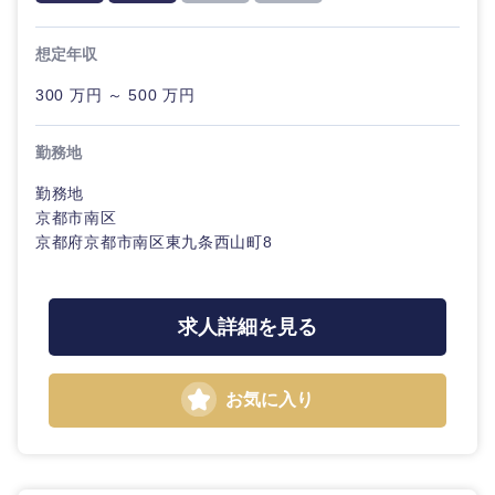
20代
30代
経営ボー
事業企画・事業開発
管理
推奨年齢
ド
秋田県
岩手県
自動車・機械・船舶
想定年収
40代
50代
事業管理
SCM
管理
300 万円 ～ 500 万円
宮城県
山形県
電気・電子・半導体
人事
新規事業企画・立上げ
SCM
勤務地
福島県
素材・化学・金属
フリーワード
マーケティング
勤務地
M&A・事業投資
人事
京都市南区
京都府京都市南区東九条西山町8
営業
食品・化粧品・アパレル・消費財
マーケテ
こだわり条件を入力ください
経営企画
ィング
サービス
急募
第二新卒
メディカル・ヘルスケア・ライフサイエンス
政策渉外
求人詳細を見る
営業
クリエイティブ
スタートアップ企
その他企画業務
金融
上場企業
サービス
業
お気に入り
コンサルタント
クリエイ
建設・不動産
外資系企業
英語を活かす
ティブ
専門職