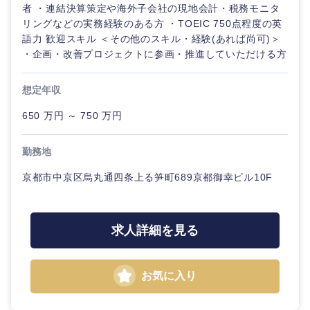
ル
者 ・連結決算策定や海外子会社の現地会計・税務モニタ
リングなどの実務経験のある方 ・TOEIC 750点程度の英
法律・特許事務所・監査法人
語力 歓迎スキル ＜その他のスキル・経験(あれば尚可)＞
不動産専
・企画・改善プロジェクトに参画・推進していただける方
門職
人材・アウトソーシング
想定年収
建設・施
工管理
関東地方
650 万円 ～ 750 万円
サービス
事務職
茨城県
栃木県
勤務地
その他
その他
京都市中京区烏丸通四条上る笋町689京都御幸ビル10F
群馬県
埼玉県
千葉県
東京都
求人詳細を見る
神奈川県
お気に入り