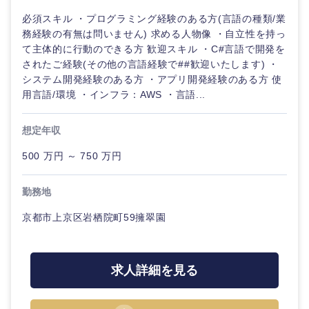
必須スキル ・プログラミング経験のある方(言語の種類/業
務経験の有無は問いません) 求める人物像 ・自立性を持っ
て主体的に行動のできる方 歓迎スキル ・C#言語で開発を
されたご経験(その他の言語経験で##歓迎いたします) ・
システム開発経験のある方 ・アプリ開発経験のある方 使
用言語/環境 ・インフラ：AWS ・言語...
想定年収
500 万円 ～ 750 万円
勤務地
京都市上京区岩栖院町59擁翠園
甲信越・北陸
求人詳細を見る
新潟県
富山県