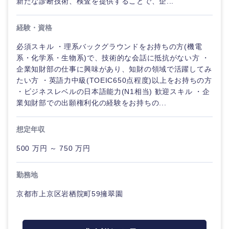
新たな診断技術、検査を提供することで、企...
経験・資格
必須スキル ・理系バックグラウンドをお持ちの方(機電
系・化学系・生物系)で、技術的な会話に抵抗がない方 ・
企業知財部の仕事に興味があり、知財の領域で活躍してみ
たい方 ・英語力中級(TOEIC650点程度)以上をお持ちの方
・ビジネスレベルの日本語能力(N1相当) 歓迎スキル ・企
業知財部での出願権利化の経験をお持ちの...
想定年収
500 万円 ～ 750 万円
勤務地
京都市上京区岩栖院町59擁翠園