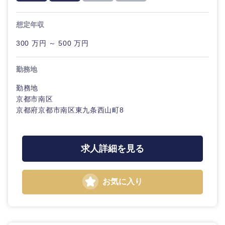
20代
30代
経営ボー
事業企画・事業開発
管理
推奨年齢
ド
秋田県
岩手県
自動車・機械・船舶
想定年収
40代
50代
事業管理
SCM
管理
300 万円 ～ 500 万円
宮城県
山形県
電気・電子・半導体
人事
新規事業企画・立上げ
SCM
勤務地
福島県
素材・化学・金属
フリーワード
マーケティング
勤務地
M&A・事業投資
人事
京都市南区
京都府京都市南区東九条西山町8
営業
食品・化粧品・アパレル・消費財
マーケテ
こだわり条件を入力ください
経営企画
ィング
サービス
急募
第二新卒
メディカル・ヘルスケア・ライフサイエンス
政策渉外
求人詳細を見る
営業
クリエイティブ
スタートアップ企
その他企画業務
金融
上場企業
サービス
業
お気に入り
コンサルタント
クリエイ
建設・不動産
外資系企業
英語を活かす
ティブ
専門職