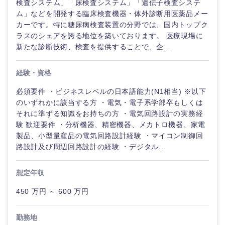
検査システム」「尿検査システム」「遺伝子検査システ
ム」などを開発する臨床検査機器・体外診断用医薬品メー
カーです。特に糖尿病検査装置の分野では、国内トップク
ラスのシェアを誇る地位を築いております。 医療現場に
新たな診断技術、検査を提供することで、企...
経験・資格
必須要件 ・ビジネスレベルの日本語能力(N1相当) ※以下
のいずれかに該当する方 ・電気・電子系学部卒もしくは
それに準ずる知識をお持ちの方 ・電気回路設計の実務経
験 歓迎要件 ・分析機器、精密機器、メカトロ機器、家電
製品、小型量産品の電気回路設計経験 ・マイコン制御回
路設計及び周辺回路設計の経験 ・デジタル...
想定年収
450 万円 ～ 600 万円
勤務地