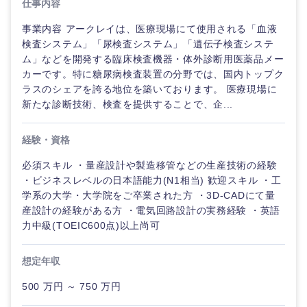
仕事内容
事業内容 アークレイは、医療現場にて使用される「血液
検査システム」「尿検査システム」「遺伝子検査システ
ム」などを開発する臨床検査機器・体外診断用医薬品メー
カーです。特に糖尿病検査装置の分野では、国内トップク
ラスのシェアを誇る地位を築いております。 医療現場に
新たな診断技術、検査を提供することで、企...
経験・資格
必須スキル ・量産設計や製造移管などの生産技術の経験
・ビジネスレベルの日本語能力(N1相当) 歓迎スキル ・工
学系の大学・大学院をご卒業された方 ・3D-CADにて量
産設計の経験がある方 ・電気回路設計の実務経験 ・英語
力中級(TOEIC600点)以上尚可
想定年収
500 万円 ～ 750 万円