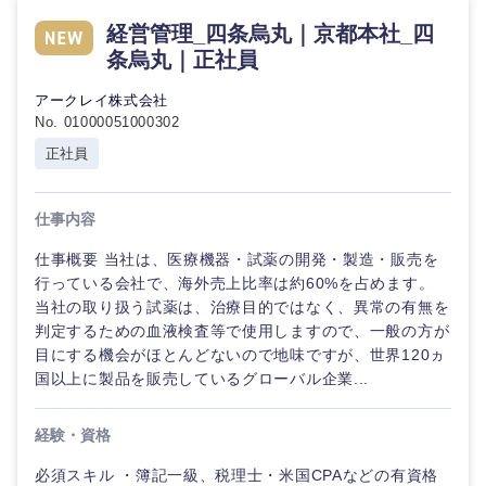
倉庫・運輸・物流
転勤なし
海外勤務あり
コンサル
技術職（IT）、Webサービス・制作、ゲーム
経営管理_四条烏丸｜京都本社_四
タント
条烏丸｜正社員
技術職（モノづくり）
小売・通販・外食
年間休日120日以
フルリモート
アークレイ株式会社
専門職
上
No. 01000051000302
金融専門職
IT・通信
正社員
技術職
完全週休2日制
社宅・家賃補助有
（IT）、
メディカル
Webサー
ビス・制
WEBサービス
仕事内容
作、ゲー
不動産専門職
ム
仕事概要 当社は、医療機器・試薬の開発・製造・販売を
コンサル・シンクタンク
行っている会社で、海外売上比率は約60%を占めます。
建設・施工管理
当社の取り扱う試薬は、治療目的ではなく、異常の有無を
技術職
（モノづ
判定するための血液検査等で使用しますので、一般の方が
広告・宣伝・印刷
くり）
事務職
目にする機会がほとんどないので地味ですが、世界120ヵ
国以上に製品を販売しているグローバル企業...
金融専門
その他
マスメディア
職
経験・資格
必須スキル ・簿記一級、税理士・米国CPAなどの有資格
エンターテイメント
メディカ