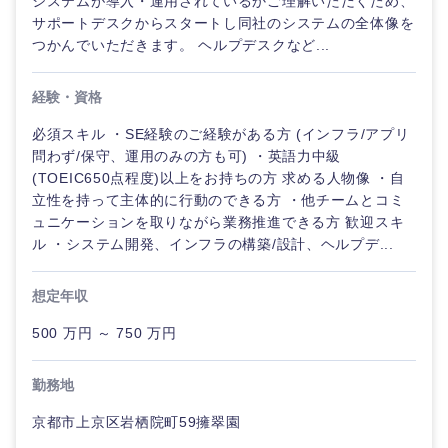
システムが導入・運用されているかご理解いただくため、
サポートデスクからスタートし同社のシステムの全体像を
つかんでいただきます。 ヘルプデスクなど...
経験・資格
必須スキル ・SE経験のご経験がある方 (インフラ/アプリ
問わず/保守、運用のみの方も可) ・英語力中級
(TOEIC650点程度)以上をお持ちの方 求める人物像 ・自
立性を持って主体的に行動のできる方 ・他チームとコミ
ュニケーションを取りながら業務推進できる方 歓迎スキ
ル ・システム開発、インフラの構築/設計、ヘルプデ...
想定年収
500 万円 ～ 750 万円
勤務地
京都市上京区岩栖院町59擁翠園