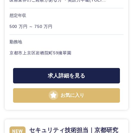
医療業界のご経験がある方 ・英語力中級(TOEI...
想定年収
選択する
選択する
選択する
選択する
500 万円 ～ 750 万円
勤務地
京都市上京区岩栖院町59擁翠園
求人詳細を見る
お気に入り
セキュリティ技術担当｜京都研究