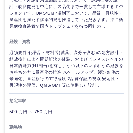
同社の体外診断用医薬品(試薬)において、試薬の処方設
鳥取県
島根県
計・改良開発を中心に、製品化まで一貫して主導するポジ
ションです。QMS/GMP規制下において、品質・再現性・
岡山県
広島県
量産性を満たす試薬開発を推進していただきます。特に糖
尿病検査装置で国内トップシェアを持つ同社の...
山口県
徳島県
経験・資格
香川県
愛媛県
必須要件 化学品・材料等(試薬、高分子含む)の処方設計・
組成検討による問題解決の経験、およびビジネスレベルの
日本語能力(N1相当)を有し、かつ以下のいずれかの経験を
高知県
お持ちの方 1量産化の推進 スケールアップ、製造条件の
最適化、量産移行の主導経験 2品質保証の視点 安定性・
再現性の評価、QMS/GMP等に準拠した設計...
想定年収
500 万円 ～ 750 万円
勤務地