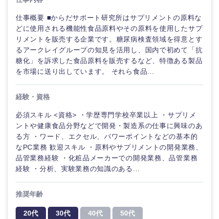
仕事概要 ■からだサポート研究所はサプリメントの原料な
どに使用される機能性食品原料やその原料を使用したサプ
リメントを販売する企業です。糖尿病検査領域を得意とす
るアークレイグループの知見を活用し、国内で初めて「抗
糖化」を訴求した食品原料を販売するなど、特徴ある製品
を市場に送り出しています。 それら食品...
経験・資格
必須スキル <資格> ・学歴専門学校卒業以上 ・サプリメ
ントや健康食品分野などで開発・製造系の仕事に興味のあ
る方 ・ワード、エクセル、パワーポイントなどの基本的
なPC業務 歓迎スキル ・原料やサプリメントの開発業務、
ご希望の職種を選択してください
ご希望の職種を選択してください
ご希望の業界を選択してください
ご希望の勤務地を選択してください
ご希望条件を入力ください
品管業務経験 ・化粧品メーカーでの開発業務、品管業務
経験 ・分析、実験業務の知識のある...
経営企
経営企画・事業企画
商社・卸
北海道・東北地方
画・事業
すべての経営企画・事業企
希望年収
推奨年齢
企画
画
経営ボード
北海道
青森県
エネルギー・資源・環境
20代
30代
40代
50代