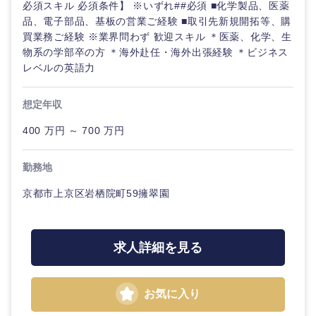
必須スキル 必須条件】 ※いずれ##必須 ■化学製品、医薬
品、電子部品、基板の営業ご経験 ■取引先新規開拓等、購
買業務ご経験 ※業界問わず 歓迎スキル ＊医薬、化学、生
物系の学部卒の方 ＊海外赴任・海外出張経験 ＊ビジネス
レベルの英語力
想定年収
400 万円 ～ 700 万円
勤務地
京都市上京区岩栖院町59擁翠園
求人詳細を見る
お気に入り