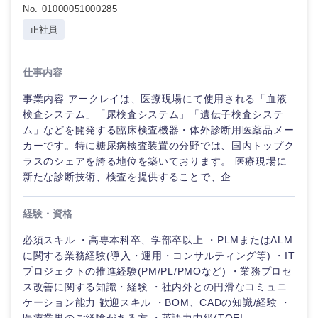
No. 01000051000285
正社員
仕事内容
事業内容 アークレイは、医療現場にて使用される「血液
検査システム」「尿検査システム」「遺伝子検査システ
ム」などを開発する臨床検査機器・体外診断用医薬品メー
カーです。特に糖尿病検査装置の分野では、国内トップク
ラスのシェアを誇る地位を築いております。 医療現場に
新たな診断技術、検査を提供することで、企...
経験・資格
必須スキル ・高専本科卒、学部卒以上 ・PLMまたはALM
に関する業務経験(導入・運用・コンサルティング等) ・IT
プロジェクトの推進経験(PM/PL/PMOなど) ・業務プロセ
ス改善に関する知識・経験 ・社内外との円滑なコミュニ
ケーション能力 歓迎スキル ・BOM、CADの知識/経験 ・