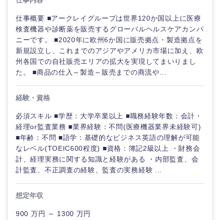
仕事内容
仕事概要 ■アークレイグループは世界120か国以上に医療
検査機器や診断薬を販売するグローバルヘルスケアカンパ
ニーです。 ■2020年に欧州6か国に販売拠点・製造拠点を
新規設立し、これまでのアジアやアメリカ市場に加え、欧
州各国での自社販売エリアの拡大を実現してまいりまし
た。 ■商品の仕入～製造～販売までの商流や...
経験・資格
九州・沖縄
必須スキル ■学歴：大学卒業以上 ■職務経験年数：会計・
経理or監査業務 ■業界経験：不問(医療機器業界未経験可)
■年齢：不問 ■語学：基礎的なビジネス英語の理解が可能
福岡県
佐賀県
なレベル(TOEIC600程度) ■資格：簿記2級以上 ・財務会
計、経理実務に関する知識と経験がある ・内部監査、会
長崎県
熊本県
計監査、不正調査の経験、監査の実務経験 ...
想定年収
大分県
宮崎県
900 万円 ～ 1300 万円