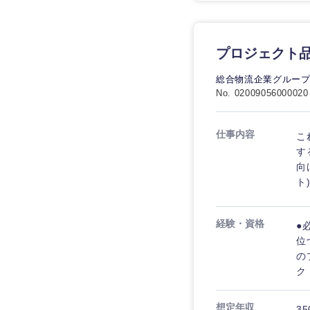
プロジェクト
総合物流企業グルー
No. 02009056000020
仕事内容
こ
す
向
ト
経験・資格
●
位
の
ク
想定年収
35