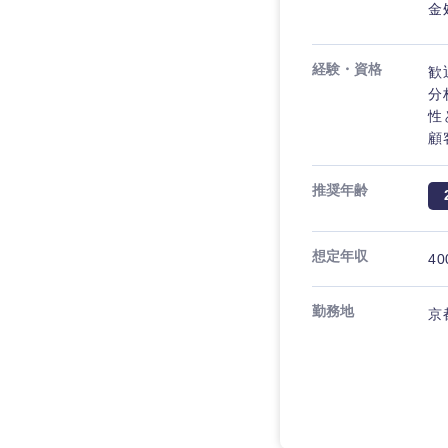
金
経験・資格
歓
分
性
顧
推奨年齢
想定年収
40
勤務地
京