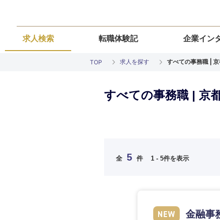
求人検索
転職体験記
企業イン
求人を探す
すべての事務職 | 
TOP
すべての事務職 | 
ご希望の職種を
ご希望の職種を
ご希望の業界を
ご希望の勤務地
ご希望条件を入
5
全
件
1 - 5件を表示
希望年収
経営企画・事業企画
経営企画・事業企画
商社・卸
北海道・東北
エネルギー・資源・
経営ボード
経営ボード
北海道
推奨年齢
金融事
自動車・機械・船舶