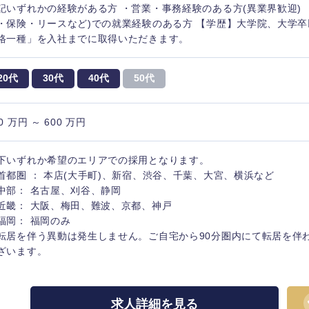
記いずれかの経験がある方 ・営業・事務経験のある方(異業界歓迎) 
・保険・リースなど)での就業経験のある方 【学歴】大学院、大学卒
格一種」を入社までに取得いただきます。
20代
30代
40代
50代
0 万円 ～ 600 万円
下いずれか希望のエリアでの採用となります。
首都圏 ： 本店(大手町)、新宿、渋谷、千葉、大宮、横浜など
中部： 名古屋、刈谷、静岡
近畿： 大阪、梅田、難波、京都、神戸
中国・四国地方
福岡： 福岡のみ
転居を伴う異動は発生しません。ご自宅から90分圏内にて転居を伴
ざいます。
京都府
鳥取県
兵庫県
岡山県
求人詳細を見る
和歌山県
山口県