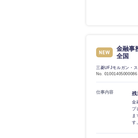
技術職（IT）、Webサービ
技術職（IT）、Webサービ
マスメディア
制作、ゲーム
技術職（モノづくり）
エンターテイメント
技術職（モノづくり）
法律・特許事務所・
金融専門職
人材・アウトソーシ
金融専門職
甲信越・北陸
メディカル
金融事
サービス
全国
新潟県
メディカル
その他
不動産専門職
三菱UFJモルガン・
石川県
不動産専門職
No. 01001405000086
建設・施工管理
山梨県
建設・施工管理
仕事内容
残
事務職
金
事務職
プ
その他
ま
その他
す