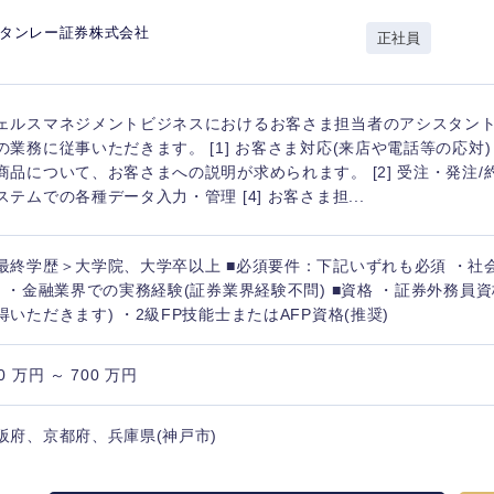
岩手県
事業管理
群馬県
スタンレー証券株式会社
正社員
山形県
新規事業企画・立上げ
千葉県
M&A・事業投資
神奈川県
レル・消費財
ェルスマネジメントビジネスにおけるお客さま担当者のアシスタント
経営企画
入力ください
ケア・ライフサイエンス
の業務に従事いただきます。 [1] お客さま対応(来店や電話等の応対
政策渉外
商品について、お客さまへの説明が求められます。 [2] 受注・発注/約定
ステムでの各種データ入力・管理 [4] お客さま担...
第二新卒
上場
その他企画業務
最終学歴＞大学院、大学卒以上 ■必須要件：下記いずれも必須 ・社
外資系企業
英語
) ・金融業界での実務経験(証券業界経験不問) ■資格 ・証券外務員
得いただきます) ・2級FP技能士またはAFP資格(推奨)
海外勤務あり
フル
0 万円 ～ 700 万円
完全週休2日制
社宅
ンク
阪府、京都府、兵庫県(神戸市)