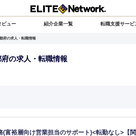
タビュー
紹介企業一覧
転職支援サービ
京都府の求人・転職情報
京都府の求人・転職情報
選択してください
選択してください
選択してください
を選択してください
力ください
地方
すべての経営企画・事業企画
関東地方
環境
青森県
事業企画・事業開発
茨城県
20代
30代
40代
50代
務(富裕層向け営業担当のサポート)<転勤なし>【