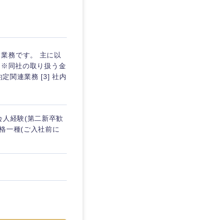
埼玉県
東京都
業務です。 主に以
) ※同社の取り扱う金
関連業務 [3] 社内
企業
会人経験(第二新卒歓
を活かす
資格一種(ご入社前に
リモート
・家賃補助有