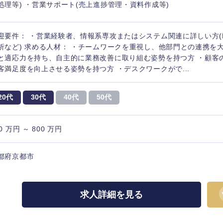
処理等) ・営業サポート(売上進捗管理・資料作成等)
迎要件： ・営業経験者、情報系専攻またはシステム関連に詳しい方(
析など) 求める人材： ・チームワークを重視し、他部門との連携を
と適応力を持ち、自主的に業務改善に取り組む姿勢を持つ方 ・顧客
客満足度を向上させる姿勢を持つ方 ・デスクワークがで...
20代
30代
40代
50代
0 万円 ～ 800 万円
都府京都市
求人詳細を見る
選択する
選択する
選択する
選択する