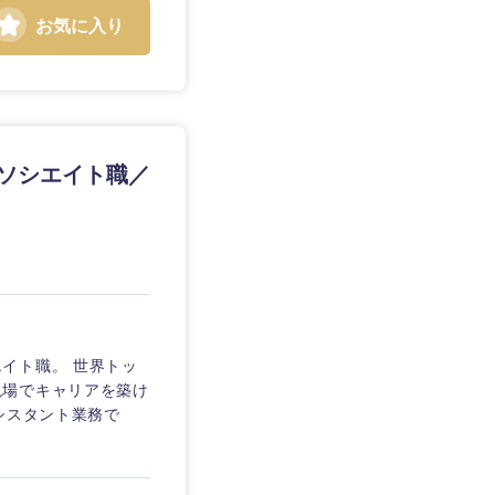
お気に入り
アソシエイト職／
静岡県
三重県
イト職。 世界トッ
現場でキャリアを築け
シスタント業務で