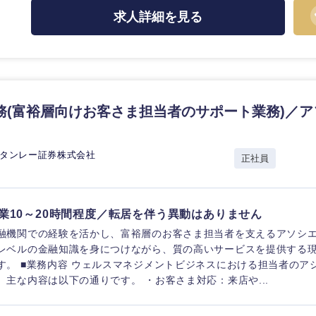
ス・制作、ゲーム
ス・
求人詳細を見る
選択する
監査法人
ング
東海地方
務(富裕層向けお客さま担当者のサポート業務)／
富山県
岐阜県
スタンレー証券株式会社
福井県
愛知県
正社員
長野県
業10～20時間程度／転居を伴う異動はありません
融機関での経験を活かし、富裕層のお客さま担当者を支えるアソシエ
レベルの金融知識を身につけながら、質の高いサービスを提供する
す。 ■業務内容 ウェルスマネジメントビジネスにおける担当者のア
。主な内容は以下の通りです。 ・お客さま対応：来店や...