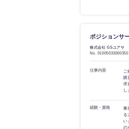
ポジションサー
株式会社 GSユアサ
No. 01005033000350
仕事内容
ご
購
求
し
経験・資格
事
る
い
の