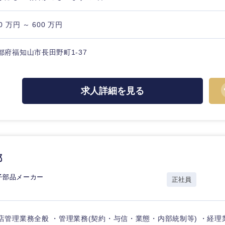
0 万円 ～ 600 万円
都府福知山市長田野町1-37
海外
佐賀県
求人詳細を見る
熊本県
宮崎県
沖縄県
都
子部品メーカー
正社員
店管理業務全般 ・管理業務(契約・与信・業態・内部統制等) ・経理