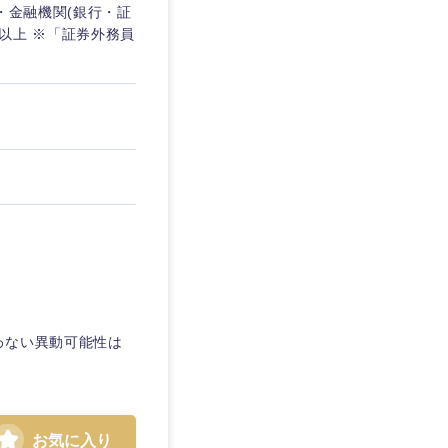
・金融機関(銀行・証
以上 ※「証券外務員
わない異動可能性は
島根県
広島県
お気に入り
徳島県