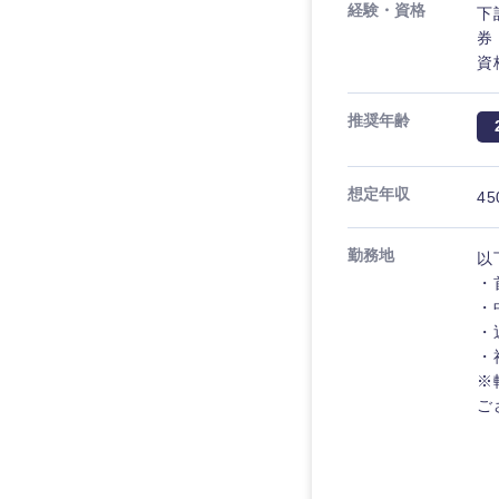
経験・資格
下
券
資
推奨年齢
想定年収
45
勤務地
以
・
・
・
近畿地方
・
※
ご
滋賀県
大阪府
奈良県