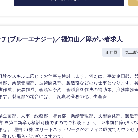
香川県
高知県
チ(ブルーエナジー)／福知山／障がい者求人
正社員
第二新
経験やスキルに応じてお仕事を検討します。例えば、事業企画部、
買部、業績管理部、技術開発部、製造部などのお仕事となります。
書作成、伝票作成、会議室予約、会議資料作成の補助等、庶務業務
ます。製造部の場合には、上記庶務業務の他、生産管...
業企画部、人事・総務部、購買部、業績管理部、技術開発部、製造
方 ※第二新卒も検討可能ですのでご相談下さい。 ※事前に障がい
ませ。 理由：(株)エリートネットワークのオフィス環境でカウンセ
が難しい場合がございますので。