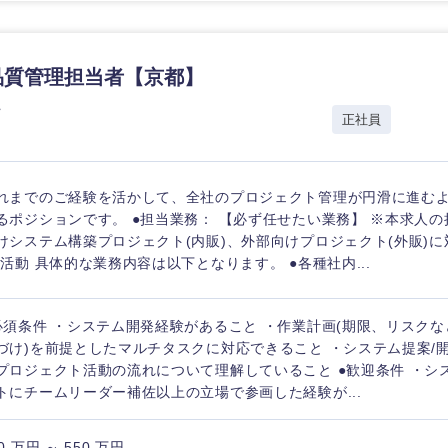
品質管理担当者【京都】
プ
正社員
れまでのご経験を活かして、全社のプロジェクト管理が円滑に進む
るポジションです。 ●担当業務： 【必ず任せたい業務】 ※本求人の
けシステム構築プロジェクト(内販)、外部向けプロジェクト(外販)に
)活動 具体的な業務内容は以下となります。 ●各種社内...
必須条件 ・システム開発経験があること ・作業計画(期限、リスク
づけ)を前提としたマルチタスクに対応できること ・システム提案/
プロジェクト活動の流れについて理解していること ●歓迎条件 ・シ
トにチームリーダー補佐以上の立場で参画した経験が...
0 万円 ～ 550 万円