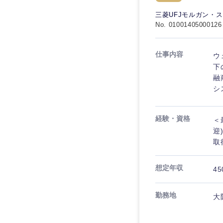
秋田県
管理
管理
電気・電子・半導体
三菱UFJモルガン・
宮城県
フリーワード
No. 01001405000126
SCM
SCM
素材・化学・金属
福島県
食品・化粧品・アパ
人事
人事
仕事内容
ウ
こだわり条件を
メディカル・ヘルス
下
マーケティング
融
マーケティング
金融
シ
急募
営業
建設・不動産
営業
経験・資格
＜
倉庫・運輸・物流
スタートアップ企業
サービス
サービス
迎
小売・通販・外食
取
クリエイティブ
クリエイティブ
IT・通信
転勤なし
想定年収
45
コンサルタント
WEBサービス
コンサルタント
年間休日120日以上
勤務地
コンサル・シンクタ
大
専門職
専門職
広告・宣伝・印刷