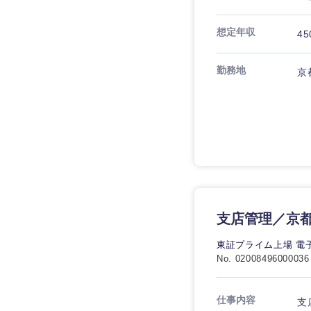
想定年収
45
勤務地
京
九州・沖縄
福岡県
長崎県
大分県
鹿児島県
支店管理／京
東証プライム上場 電
No. 02008496000036
仕事内容
支