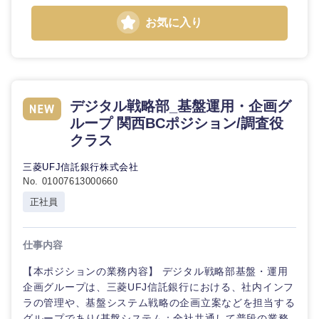
お気に入り
デジタル戦略部_基盤運用・企画グ
ループ 関西BCポジション/調査役
クラス
九州・沖縄
三菱UFJ信託銀行株式会社
No. 01007613000660
正社員
福岡県
佐賀県
仕事内容
長崎県
熊本県
【本ポジションの業務内容】 デジタル戦略部基盤・運用
大分県
宮崎県
企画グループは、三菱UFJ信託銀行における、社内インフ
ラの管理や、基盤システム戦略の企画立案などを担当する
グループであり(基盤システム：全社共通して普段の業務