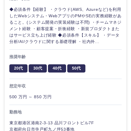
◆必須条件【経験】 ・クラウド(AWS、Azureなど)を利用
したWebシステム・WebアプリのPMやSEの実務経験があ
ること。(システム開発の実装経験は不問) ・チームマネジ
メント経験 ・顧客提案・折衝経験 ・新規プロダクトまた
はサービス立ち上げ経験 ◆必須条件【スキル】 ・データ
分析/AI/クラウドに関する基礎理解 ・社内外...
推奨年齢
20代
30代
40代
50代
想定年収
500 万円 ～ 850 万円
勤務地
東京都港区港南2-3-13 品川フロントビル7F
京都府向日市寺戸町九ノ坪53番地