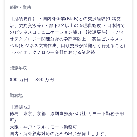
経験・資格
【必須要件】 ・国内外企業(BtoB)との交渉経験(価格交
渉、契約交渉等) ・部下2名以上の管理職経験 ・日本語で
のビジネスコミュニケーション能力 【歓迎要件】 ・バイ
オテクノロジー関連分野の学部卒以上 ・英語ビジネスレ
ベル(ビジネス文書作成、口頭交渉が問題なく行えること)
・バイオテクノロジー分野における業務経...
想定年収
600 万円 ～ 800 万円
勤務地
【勤務地】
徳島、東京、京都：原則事務所へ出社(リモート勤務併用
可)
大阪・神戸：フルリモート勤務可
国内・海外顧客対応のための出張が発生します。