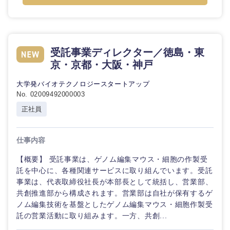
受託事業ディレクター／徳島・東
東海地方
京・京都・大阪・神戸
大学発バイオテクノロジースタートアップ
岐阜県
静岡県
No. 02009492000003
正社員
愛知県
三重県
仕事内容
【概要】 受託事業は、ゲノム編集マウス・細胞の作製受
託を中心に、各種関連サービスに取り組んでいます。受託
事業は、代表取締役社長が本部長として統括し、営業部、
共創推進部から構成されます。営業部は自社が保有するゲ
ノム編集技術を基盤としたゲノム編集マウス・細胞作製受
託の営業活動に取り組みます。一方、共創...