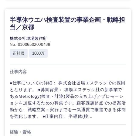
選択する
選択する
選択する
選択する
半導体ウエハ検査装置の事業企画・戦略担
当／京都
株式会社堀場製作所
No. 01006502000489
正社員
1000万
仕事内容
●仕事についての詳細： 株式会社堀場エステックでの採用
となります。 ●募集背景： 堀場エステック社の新事業で
あるMetrology(検査・計測)製品の立ち上げ／プロモーシ
ョンを加速するための募集です。顧客課題起点での提案活
動から、戦略立案～実行までを一気通貫で推進できる体制
を強化します。 ●仕事内容： 半導体(検...
経験・資格