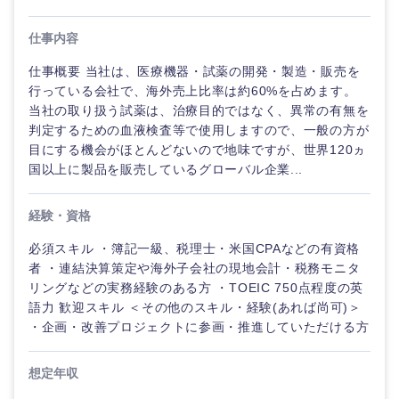
仕事内容
仕事概要 当社は、医療機器・試薬の開発・製造・販売を
行っている会社で、海外売上比率は約60%を占めます。
当社の取り扱う試薬は、治療目的ではなく、異常の有無を
判定するための血液検査等で使用しますので、一般の方が
目にする機会がほとんどないので地味ですが、世界120ヵ
国以上に製品を販売しているグローバル企業...
経験・資格
必須スキル ・簿記一級、税理士・米国CPAなどの有資格
者 ・連結決算策定や海外子会社の現地会計・税務モニタ
ご希望の職種を選択してください
ご希望の職種を選択してください
ご希望の業界を選択してください
ご希望の勤務地を選択してください
ご希望条件を入力ください
リングなどの実務経験のある方 ・TOEIC 750点程度の英
語力 歓迎スキル ＜その他のスキル・経験(あれば尚可)＞
・企画・改善プロジェクトに参画・推進していただける方
経
経営企画・事業企画
商社・卸
北海道・東北地方
営
すべての経営企画・事業企
希望年収
企
画
想定年収
経営ボード
画・
北海道
青森県
エネルギー・資源・環境
事