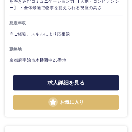
を巻き込むコミュニケーション力 【人柄・コンピテンシ
金融専門
ー】 ・全体最適で物事を捉えられる視座の高さ...
職
法律・特許事務所・監査法人
想定年収
メディカ
ル
人材・アウトソーシング
※ご経験、スキルにより応相談
不動産専
関東地方
勤務地
門職
サービス
京都府宇治市木幡西中25番地
茨城県
栃木県
建設・施
その他
工管理
群馬県
埼玉県
求人詳細を見る
事務職
千葉県
東京都
その他
お気に入り
神奈川県