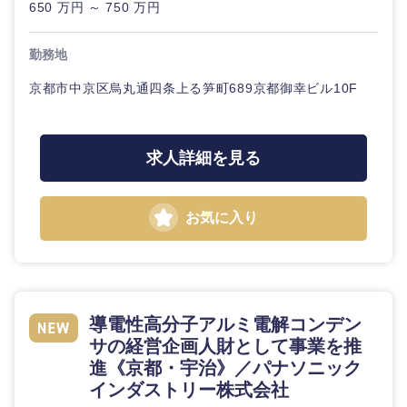
650 万円 ～ 750 万円
20代
30代
業
事業企画・事業開発
管理
推奨年齢
企
秋田県
岩手県
自動車・機械・船舶
画
勤務地
40代
50代
事業管理
SCM
宮城県
山形県
京都市中京区烏丸通四条上る笋町689京都御幸ビル10F
経営ボー
電気・電子・半導体
ド
人事
新規事業企画・立上げ
福島県
素材・化学・金属
フリーワード
管理
求人詳細を見る
マーケティング
M&A・事業投資
SCM
営業
食品・化粧品・アパレル・消費財
こだわり条件を入力ください
経営企画
お気に入り
人事
サービス
急募
第二新卒
メディカル・ヘルスケア・ライフサイエンス
政策渉外
マーケテ
クリエイティブ
ィング
スタートアップ企
その他企画業務
金融
上場企業
導電性高分子アルミ電解コンデン
業
コンサルタント
サの経営企画人財として事業を推
営業
進《京都・宇治》／パナソニック
建設・不動産
外資系企業
英語を活かす
専門職
インダストリー株式会社
サービス