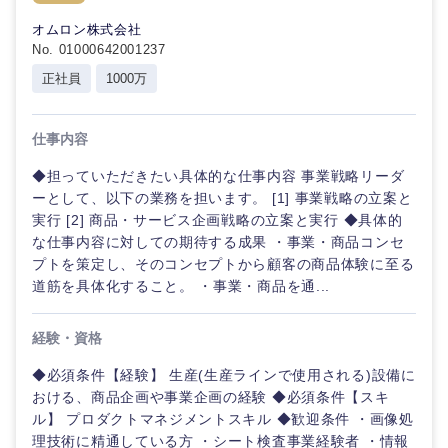
鳥取県
島根県
オムロン株式会社
No. 01000642001237
岡山県
広島県
正社員
1000万
山口県
徳島県
仕事内容
香川県
愛媛県
◆担っていただきたい具体的な仕事内容 事業戦略リーダ
ーとして、以下の業務を担います。 [1] 事業戦略の立案と
実行 [2] 商品・サービス企画戦略の立案と実行 ◆具体的
高知県
な仕事内容に対しての期待する成果 ・事業・商品コンセ
プトを策定し、そのコンセプトから顧客の商品体験に至る
道筋を具体化すること。 ・事業・商品を通...
経験・資格
◆必須条件【経験】 生産(生産ラインで使用される)設備に
おける、商品企画や事業企画の経験 ◆必須条件【スキ
ル】 プロダクトマネジメントスキル ◆歓迎条件 ・画像処
理技術に精通している方 ・シート検査事業経験者 ・情報