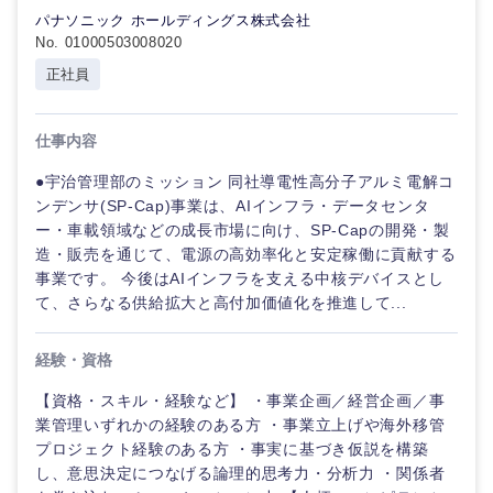
パナソニック ホールディングス株式会社
倉庫・運輸・物流
転勤なし
海外勤務あり
技術職（IT）、Webサービス・制作、ゲーム
No. 01000503008020
クリエイ
ティブ
正社員
技術職（モノづくり）
小売・通販・外食
年間休日120日以
フルリモート
上
コンサル
金融専門職
仕事内容
タント
IT・通信
完全週休2日制
社宅・家賃補助有
●宇治管理部のミッション 同社導電性高分子アルミ電解コ
メディカル
専門職
ンデンサ(SP-Cap)事業は、AIインフラ・データセンタ
WEBサービス
ー・車載領域などの成長市場に向け、SP-Capの開発・製
不動産専門職
造・販売を通じて、電源の高効率化と安定稼働に貢献する
技術職
（IT）、
事業です。 今後はAIインフラを支える中核デバイスとし
コンサル・シンクタンク
Webサー
て、さらなる供給拡大と高付加価値化を推進して...
建設・施工管理
ビス・制
作、ゲー
広告・宣伝・印刷
ム
事務職
経験・資格
【資格・スキル・経験など】 ・事業企画／経営企画／事
技術職
その他
マスメディア
業管理いずれかの経験のある方 ・事業立上げや海外移管
（モノづ
プロジェクト経験のある方 ・事実に基づき仮説を構築
くり）
し、意思決定につなげる論理的思考力・分析力 ・関係者
エンターテイメント