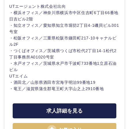
UTエージェント株式会社出向
・横浜オフィス／神奈川県横浜市中区住吉町6丁目66番地
日吉ビル2階
・知立オフィス／愛知県知立市堀切2丁目4-1磯貝ビル301
号室
・松阪オフィス／三重県松阪市鎌田町217-10キャナルビ
ル2F
・つくばオフィス／茨城県つくば市松代2丁目14-1松代2
丁目事務所A01020号室
・水戸オフィス／茨城県水戸市千波町733番地1立原石油
ビル
UTエイム
・酒田北／山形県酒田市宮海字明治99番地19
・竜王／滋賀県蒲生郡竜王町大字山之上2910番地
求人詳細を見る