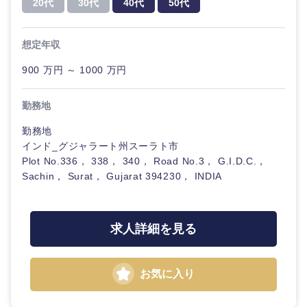
20代
30代
40代
50代
20代
30代
経営ボー
事業企画・事業開発
管理
推奨年齢
ド
秋田県
岩手県
自動車・機械・船舶
想定年収
40代
50代
事業管理
SCM
管理
宮城県
山形県
900 万円 ～ 1000 万円
電気・電子・半導体
人事
新規事業企画・立上げ
SCM
福島県
勤務地
素材・化学・金属
フリーワード
マーケティング
M&A・事業投資
人事
勤務地
インド_グジャラート州スーラト市
営業
食品・化粧品・アパレル・消費財
マーケテ
こだわり条件を入力ください
Plot No.336， 338， 340， Road No.3， G.I.D.C.，
経営企画
ィング
Sachin， Surat， Gujarat 394230， INDIA
サービス
急募
第二新卒
メディカル・ヘルスケア・ライフサイエンス
政策渉外
営業
クリエイティブ
求人詳細を見る
スタートアップ企
その他企画業務
金融
上場企業
サービス
業
コンサルタント
お気に入り
クリエイ
建設・不動産
外資系企業
英語を活かす
ティブ
専門職