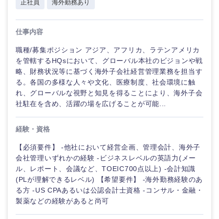
正社員
海外勤務あり
仕事内容
職種/募集ポジション アジア、アフリカ、ラテンアメリカ
を管轄するHQsにおいて、グローバル本社のビジョンや戦
略、財務状況等に基づく海外子会社経営管理業務を担当す
る。各国の多様な人々や文化、医療制度、社会環境に触
れ、グローバルな視野と知見を得ることにより、海外子会
社駐在を含め、活躍の場を広げることが可能...
経験・資格
【必須要件】 -他社において経営企画、管理会計、海外子
会社管理いずれかの経験 -ビジネスレベルの英語力(メー
ル、レポート、会議など、TOEIC700点以上) -会計知識
(PLが理解できるレベル) 【希望要件】 -海外勤務経験のあ
る方 -US CPAあるいは公認会計士資格 -コンサル・金融・
製薬などの経験があると尚可