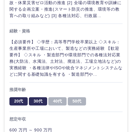
故・休業災害ゼロ活動の推進 [2] 全場の環境教育や訓練に
関する企画立案・推進(スマート防災の推進、環境等の教
育への取り組みなど) [3] 各種法対応、行政届...
経験・資格
【必須要件】 ◇学歴：高等専門学校卒業以上 ◇スキル：
生産事業所や工場において、製造などの実務経験 【歓迎
要件】 ◇スキル ・製造部門や環境部門での各種法対応業
務(大防法、水濁法、土対法、廃送法、工場立地法など)の
実務経験 ・各種法律やISOや統合マネジメントシステムな
どに関する基礎知識を有する ・製造部門や...
推奨年齢
20代
30代
40代
50代
中国・四国地方
想定年収
600 万円 ～ 900 万円