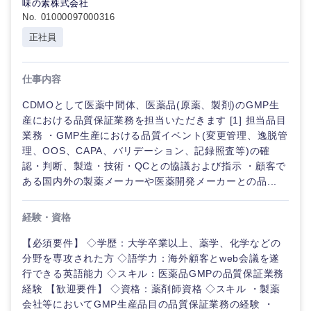
味の素株式会社
No. 01000097000316
正社員
仕事内容
CDMOとして医薬中間体、医薬品(原薬、製剤)のGMP生
産における品質保証業務を担当いただきます [1] 担当品目
業務 ・GMP生産における品質イベント(変更管理、逸脱管
理、OOS、CAPA、バリデーション、記録照査等)の確
認・判断、製造・技術・QCとの協議および指示 ・顧客で
ある国内外の製薬メーカーや医薬開発メーカーとの品...
経験・資格
【必須要件】 ◇学歴：大学卒業以上、薬学、化学などの
分野を専攻された方 ◇語学力：海外顧客とweb会議を遂
行できる英語能力 ◇スキル：医薬品GMPの品質保証業務
経験 【歓迎要件】 ◇資格：薬剤師資格 ◇スキル ・製薬
会社等においてGMP生産品目の品質保証業務の経験 ・