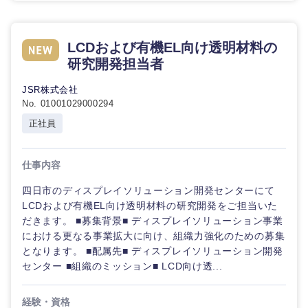
倉庫・運輸・物流
転勤なし
海外勤務あり
コンサル
技術職（IT）、Webサービス・制作、ゲーム
タント
LCDおよび有機EL向け透明材料の
技術職（モノづくり）
小売・通販・外食
年間休日120日以
フルリモート
研究開発担当者
専門職
上
金融専門職
JSR株式会社
IT・通信
技術職
No. 01001029000294
完全週休2日制
社宅・家賃補助有
（IT）、
メディカル
正社員
Webサー
ビス・制
WEBサービス
作、ゲー
不動産専門職
ム
仕事内容
コンサル・シンクタンク
建設・施工管理
四日市のディスプレイソリューション開発センターにて
技術職
LCDおよび有機EL向け透明材料の研究開発をご担当いた
（モノづ
広告・宣伝・印刷
だきます。 ■募集背景■ ディスプレイソリューション事業
くり）
事務職
における更なる事業拡大に向け、組織力強化のための募集
となります。 ■配属先■ ディスプレイソリューション開発
金融専門
その他
マスメディア
センター ■組織のミッション■ LCD向け透...
職
経験・資格
エンターテイメント
メディカ