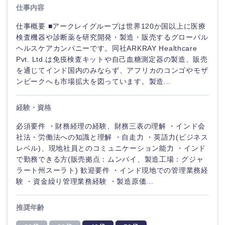
仕事内容
仕事概要 ■アークレイグループは世界120か国以上に医療
検査機器や診断薬を研究開発・製造・販売するグローバル
ヘルスケアカンパニーです。同社ARKRAY Healthcare
Pvt. Ltd.は免疫検査キットや自己血糖測定器の製造、販売
を通じてインド国内のみならず、アフリカのコンゴやモザ
ンビークへも市場拡大を図っています。製造...
経験・資格
必須要件 ・財務経理の経験、財務三表の理解 ・インド会
社法・労働法への知識と理解 ・自走力 ・英語力(ビジネス
レベル)、現地社員とのコミュニケーション能力 ・インド
ご希望の職種を選択してください
ご希望の職種を選択してください
ご希望の業界を選択してください
ご希望の勤務地を選択してください
ご希望条件を入力ください
で勤務できる方(販売拠点：ムンバイ、製造工場：グジャ
ラート州スーラト) 歓迎要件 ・インド現地での管理業務経
験 ・資金繰り管理業務経験 ・製造原価...
経営企
経営企画・事業企画
商社・卸
北海道・東北地方
画・事業
すべての経営企画・事業企
希望年収
企画
画
推奨年齢
経営ボード
北海道
青森県
エネルギー・資源・環境