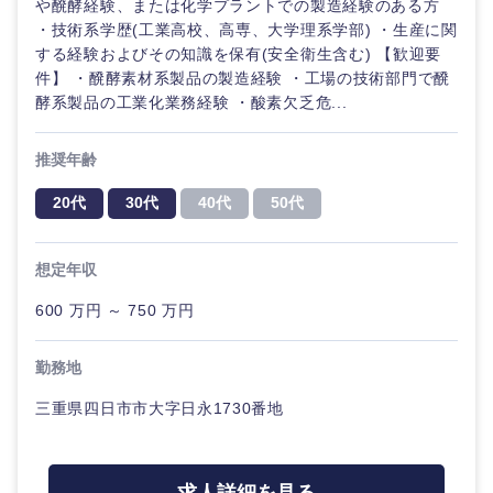
や醗酵経験、または化学プラントでの製造経験のある方
・技術系学歴(工業高校、高専、大学理系学部) ・生産に関
する経験およびその知識を保有(安全衛生含む) 【歓迎要
件】 ・醗酵素材系製品の製造経験 ・工場の技術部門で醗
酵系製品の工業化業務経験 ・酸素欠乏危...
推奨年齢
20代
30代
40代
50代
近畿地方
想定年収
600 万円 ～ 750 万円
滋賀県
京都府
勤務地
大阪府
兵庫県
三重県四日市市大字日永1730番地
奈良県
和歌山県