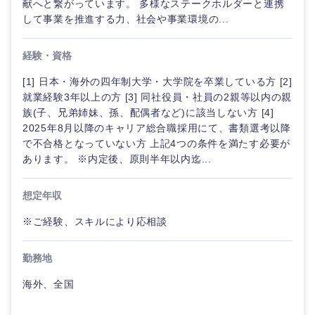
献へと繋がっています。 多様なステークホルダーと連携
して事業を推進する力、社会や事業環境の...
経験・資格
[1] 日本・海外の四年制大学・大学院を卒業している方 [2]
就業経験3年以上の方 [3] 同社役員・社員の2親等以内の親
族(子、兄弟姉妹、孫、配偶者など)に該当しない方 [4]
2025年8月以降のキャリア総合職採用にて、書類選考以降
で不合格となっていない方 上記4つの条件を満たす必要が
あります。 ※内定後、原則半年以内迄...
想定年収
※ご経験、スキルにより応相談
勤務地
海外、全国