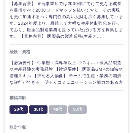
【募集背景】 東海事業所では2030年に向けて更なる成長
を目指すべく2030ロードマップを描いており、その実現
を更に加速するべく専門性の高い人財を広く募集していま
す。2024年度より、継続して大幅な生産体制強化を行っ
ており、医薬品製造業務を担っていただける方を募集しま
す。 【業務内容】 医薬品の製造業務(生産オ...
経験・資格
【必須要件】 ◇学歴：高専卒以上 ◇スキル：医薬品製造
や生産経験の実務経験 【歓迎要件】 医薬品GMPの知識や
管理スキル 【求める人物像】 チームで生産・業務の潤滑
な遂行ができる、明るくコミュニケーション能力のある方
推奨年齢
20代
30代
40代
50代
甲信越・北陸
想定年収
新潟県
富山県