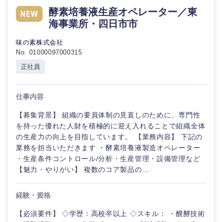
酵素培養液生産オペレーター／東
海事業所・四日市市
味の素株式会社
No. 01000097000315
正社員
仕事内容
【募集背景】 組織の要員体制の見直しのために、専門性
を持った優れた人財を積極的に迎え入れることで組織全体
の生産力の向上を目指しています。 【業務内容】 下記の
業務を担当いただきます ・酵素培養液製造オペレーター
・生産条件コントロール/分析・生産管理・設備管理など
【魅力・やりがい】 複数のコア製品の...
経験・資格
【必須要件】 ◇学歴：高校卒以上 ◇スキル： ・醗酵技術