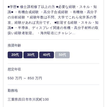
ル
■学歴■ 修士課程修了以上の方 ■必要な経験・スキル・知
識■ ・有機合成経験 ・高分子合成経験 ・有機物・高分子
法律・特許事務所・監査法人
不動産専
の分析経験 ＊経験年数は不問、大学でこれら化学系の専
門職
攻、経験があれば充分です。 ■歓迎する経験・スキル・知
人材・アウトソーシング
識■ ・半導体、ディスプレイ関連の有機・高分子材料の取
建設・施
扱い経験者歓迎。 ・海外駐在にチャレン...
工管理
関東地方
サービス
推奨年齢
事務職
茨城県
栃木県
20代
30代
40代
50代
その他
その他
群馬県
埼玉県
想定年収
千葉県
東京都
550 万円 ～ 850 万円
神奈川県
勤務地
三重県四日市市川尻町100