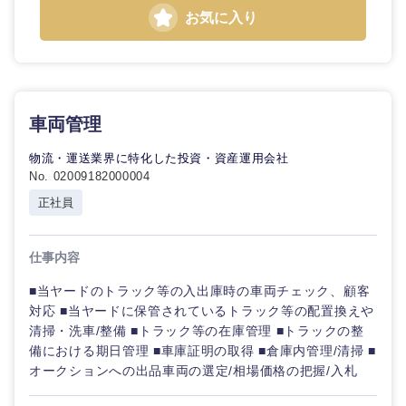
法律・特許事務所・監査法人
不動産専
お気に入り
門職
東海地方
人材・アウトソーシング
建設・施
工管理
岐阜県
静岡県
サービス
車両管理
事務職
愛知県
三重県
物流・運送業界に特化した投資・資産運用会社
その他
No. 02009182000004
そ
の
正社員
他
仕事内容
近畿地方
■当ヤードのトラック等の入出庫時の車両チェック、顧客
対応 ■当ヤードに保管されているトラック等の配置換えや
清掃・洗車/整備 ■トラック等の在庫管理 ■トラックの整
滋賀県
京都府
備における期日管理 ■車庫証明の取得 ■倉庫内管理/清掃 ■
オークションへの出品車両の選定/相場価格の把握/入札
大阪府
兵庫県