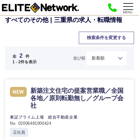
MENU
すべてのその他 | 三重県の求人・転職情報
検索条件を変更する
2
全
件
並び順
1 - 2件を表示
ご希望の職種を選択してください
ご希望の職種を選択してください
ご希望の業界を選択してください
ご希望の勤務地を選択してください
ご希望条件を入力ください
新築注文住宅の提案営業職／全国
各地／原則転勤無し／グループ会
経営企
経営企画・事業企画
商社・卸
北海道・東北地方
社
画・事業
すべての経営企画・事業企
希望年収
企画
画
経営ボード
東証プライム上場 総合不動産企業
北海道
青森県
エネルギー・資源・環境
No. 02006481000424
20代
30代
経営ボー
事業企画・事業開発
管理
推奨年齢
正社員
ド
秋田県
岩手県
自動車・機械・船舶