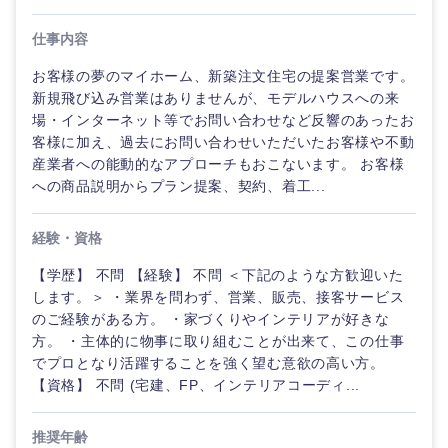
40代
50代
事業管理
SCM
管理
仕事内容
宮城県
山形県
電気・電子・半導体
人事
新規事業企画・立上げ
お客様の夢のマイホーム、新築注文住宅の提案営業です。
SCM
福島県
新規飛び込み営業はありませんが、モデルハウスへの来
素材・化学・金属
フリーワード
場・インターネット等でお問い合わせなど反響のあったお
マーケティング
M&A・事業投資
人事
客様に加え、過去にお問い合わせいただいたお客様や不動
産業者への能動的なアプローチもおこないます。 お客様
営業
食品・化粧品・アパレル・消費財
マーケテ
こだわり条件を入力ください
経営企画
への商品説明からプラン提案、契約、着工...
ィング
サービス
急募
第二新卒
メディカル・ヘルスケア・ライフサイエンス
経験・資格
政策渉外
営業
関東地方
クリエイティブ
【学歴】 不問 【経験】 不問 ＜下記のような方歓迎いた
スタートアップ企
その他企画業務
金融
します。＞ ・業界を問わず、営業、販売、接客サービス
上場企業
サービス
茨城県
栃木県
業
のご経験がある方。 ・家づくりやインテリアが好きな
コンサルタント
方。 ・主体的に物事に取り組むことが出来て、この仕事
クリエイ
建設・不動産
群馬県
埼玉県
でプロとなり活躍することを強く望む意欲の高い方。
外資系企業
英語を活かす
ティブ
専門職
【資格】 不問 (宅建、FP、インテリアコーディ...
倉庫・運輸・物流
千葉県
東京都
転勤なし
海外勤務あり
コンサル
技術職（IT）、Webサービス・制作、ゲーム
推奨年齢
タント