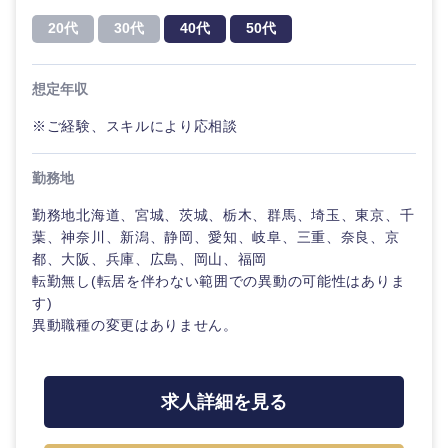
神奈川県
技術職（モノづくり）
20代
30代
40代
50代
小売・通販・外食
年間休日120日以
フルリモート
専門職
上
金融専門職
IT・通信
想定年収
技術職
完全週休2日制
社宅・家賃補助有
（IT）、
メディカル
※ご経験、スキルにより応相談
Webサー
ビス・制
WEBサービス
作、ゲー
不動産専門職
勤務地
甲信越・北陸
ム
コンサル・シンクタンク
勤務地北海道、宮城、茨城、栃木、群馬、埼玉、東京、千
建設・施工管理
新潟県
富山県
技術職
葉、神奈川、新潟、静岡、愛知、岐阜、三重、奈良、京
（モノづ
都、大阪、兵庫、広島、岡山、福岡
広告・宣伝・印刷
くり）
事務職
転勤無し(転居を伴わない範囲での異動の可能性はありま
石川県
福井県
す)
金融専門
その他
異動職種の変更はありません。
マスメディア
職
山梨県
長野県
エンターテイメント
メディカ
求人詳細を見る
ル