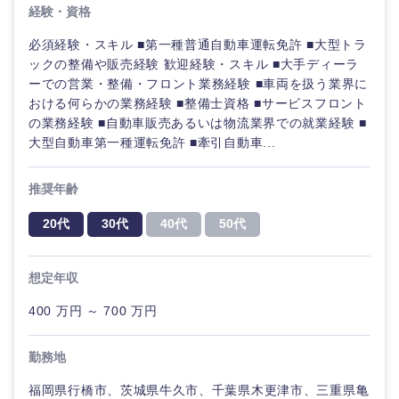
経験・資格
奈良県
和歌山県
必須経験・スキル ■第一種普通自動車運転免許 ■大型トラ
ックの整備や販売経験 歓迎経験・スキル ■大手ディーラ
ーでの営業・整備・フロント業務経験 ■車両を扱う業界に
おける何らかの業務経験 ■整備士資格 ■サービスフロント
の業務経験 ■自動車販売あるいは物流業界での就業経験 ■
大型自動車第一種運転免許 ■牽引自動車...
中国・四国地方
推奨年齢
鳥取県
島根県
20代
30代
40代
50代
岡山県
広島県
想定年収
山口県
徳島県
400 万円 ～ 700 万円
勤務地
香川県
愛媛県
福岡県行橋市、茨城県牛久市、千葉県木更津市、三重県亀