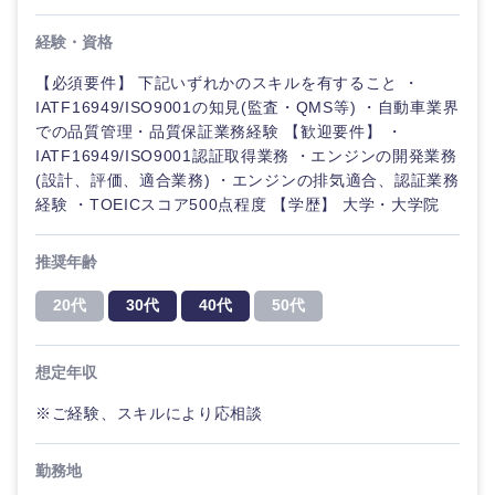
経験・資格
【必須要件】 下記いずれかのスキルを有すること ・
IATF16949/ISO9001の知見(監査・QMS等) ・自動車業界
での品質管理・品質保証業務経験 【歓迎要件】 ・
IATF16949/ISO9001認証取得業務 ・エンジンの開発業務
(設計、評価、適合業務) ・エンジンの排気適合、認証業務
経験 ・TOEICスコア500点程度 【学歴】 大学・大学院
推奨年齢
20代
30代
40代
50代
想定年収
九州・沖縄
※ご経験、スキルにより応相談
福岡県
佐賀県
勤務地