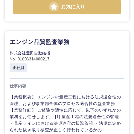
中国・四国地方
お気に入り
鳥取県
島根県
岡山県
広島県
エンジン品質監査業務
山口県
徳島県
株式会社豊田自動織機
No. 01006314000217
香川県
愛媛県
正社員
高知県
仕事内容
【業務概要】 エンジンの量産工程における法規適合性の
管理、および事業部全体のプロセス適合性の監査業務
【業務詳細】 ご経験や適性に応じて、以下のいずれかの
業務をお任せします。 [1] 量産工程の法規適合性の管理
・量産ラインにおける法規遵守の状況監視 ・法規に定め
られた抜き取り検査が正しく行われているかの...