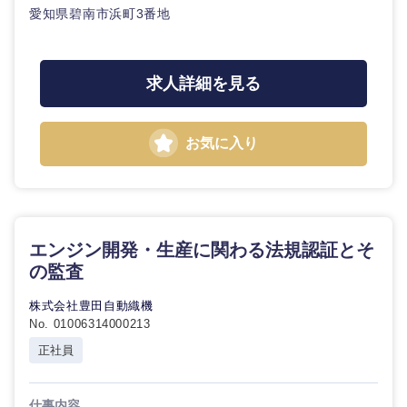
長崎県
熊本県
愛知県碧南市浜町3番地
大分県
宮崎県
求人詳細を見る
鹿児島県
沖縄県
お気に入り
エンジン開発・生産に関わる法規認証とそ
の監査
株式会社豊田自動織機
No. 01006314000213
正社員
仕事内容