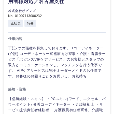
用者様対応／名古屋支社
株式会社ポピンズ
No. 01007113000232
正社員
急募
仕事内容
下記2つの職種を募集しております。 1コーディネーター
(介護) コーディネーター富裕層向け家事・介護・看護サー
近畿地方
ビス「ポピンズVIPケアサービス」のお客様とスタッフの
双方とコミュニケーションし、マッチングを行う仕事で
滋賀県
京都府
す。 VIPケアサービスは完全オーダーメイドのお仕事で
す。お客様のお困りごとをお伺いし、お気持ち...
大阪府
兵庫県
経験・資格
奈良県
和歌山県
【必須経験・スキル】 ・PCスキル(ワード、エクセル、パ
ワーポイント) 介護コーディネーター ・介護福祉士 ・サ
ービス提供責任者経験者 ・介護職員初任者研修、介護職