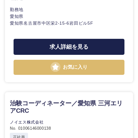
サービス
急募
第二新卒
メディカル・ヘルスケア・ライフサイエンス
勤務地
政策渉外
営業
愛知県
クリエイティブ
愛知県名古屋市中区栄2-15-6岩田ビル5F
スタートアップ企
その他企画業務
金融
上場企業
サービス
業
コンサルタント
クリエイ
求人詳細を見る
建設・不動産
外資系企業
英語を活かす
ティブ
専門職
倉庫・運輸・物流
転勤なし
海外勤務あり
コンサル
技術職（IT）、Webサービス・制作、ゲーム
お気に入り
タント
技術職（モノづくり）
小売・通販・外食
年間休日120日以
フルリモート
専門職
上
金融専門職
IT・通信
治験コーディネーター／愛知県 三河エリ
技術職
完全週休2日制
社宅・家賃補助有
（IT）、
アCRC
メディカル
Webサー
ビス・制
WEBサービス
ノイエス株式会社
作、ゲー
関東地方
不動産専門職
No. 01006146000138
ム
正社員