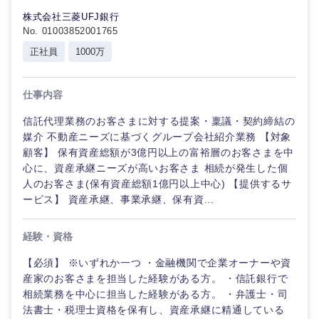
株式会社三菱UFJ銀行
No. 01003852001765
正社員
1000万
仕事内容
信託代理業務のお客さまに対する提案・稟議・契約締結の
媒介 不動産ニーズに基づくグループ会社紹介業務 【対象
顧客】 保有資産総額が3億円以上の富裕層のお客さまを中
心に、資産承継ニーズが高いお客さま 相続が発生した個
人のお客さま(保有資産総額1億円以上中心) 【提供するサ
ービス】 資産承継、事業承継、保有資...
経験・資格
【必須】 ※いずれか一つ ・金融機関で企業オーナーや資
産家のお客さまを担当した経験がある方。 ・信託銀行で
相続業務を中心に担当した経験がある方。 ・弁護士・司
法書士・税理士資格を保有し、資産承継に精通している