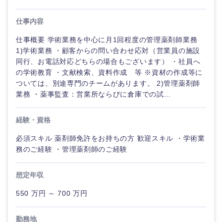
仕事内容
ご希望の職種を選択してください
ご希望の職種を選択してください
ご希望の業界を選択してください
ご希望の勤務地を選択してください
ご希望条件を入力ください
仕事概要 学術業務を中心に月1回程度の管理薬剤師業務
1)学術業務 ・顧客からの問い合わせ応対（営業員の施設
経営企
経営企画・事業企画
商社・卸
北海道・東北地方
同行、お電話対応どちらの場合もございます） ・社員へ
画・事業
すべての経営企画・事業企
希望年収
の学術教育 ・文献検索、資料作成 等 ※資材の作成等に
企画
画
経営ボード
ついては、別途専門のチームがあります。 2)管理薬剤師
北海道
青森県
エネルギー・資源・環境
業務 ・薬事監査：営業所ならびに倉庫での試...
20代
30代
経営ボー
事業企画・事業開発
管理
推奨年齢
ド
秋田県
岩手県
自動車・機械・船舶
経験・資格
40代
50代
事業管理
SCM
管理
必須スキル 薬剤師免許をお持ちの方 歓迎スキル ・学術業
宮城県
山形県
電気・電子・半導体
務のご経験 ・管理薬剤師のご経験
人事
新規事業企画・立上げ
SCM
福島県
想定年収
素材・化学・金属
フリーワード
マーケティング
M&A・事業投資
人事
550 万円 ～ 700 万円
営業
食品・化粧品・アパレル・消費財
マーケテ
こだわり条件を入力ください
経営企画
ィング
勤務地