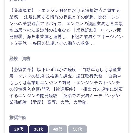
【業務概要】 ・エンジン開発における法規対応に関する
業務 ・法規に関する情報の収集とその解釈、開発エンジ
ンへの法規適合アドバイス、エンジンの認証業務と各国規
制当局への法規渉外の推進など 【業務詳細】 エンジン開
発部署、海外事業体と連携し、下記の業務やマネージメン
トを実施 ・各国の法規とその動向の収集...
海外
経験・資格
【必須要件】 以下いずれかの経験 ・自動車もしくは産業
用エンジンの法規/規格動向調査、認証取得業務 ・自動車
もしくは産業用エンジンの開発 ・エンジンテストベンチ
の設備導入企画/開発 【歓迎要件】 ・排出ガス規制に対応
するエンジンの開発経験 ・英語での実務ミーティングや
業務経験 【学歴】 高専、大学、大学院
推奨年齢
20代
30代
40代
50代