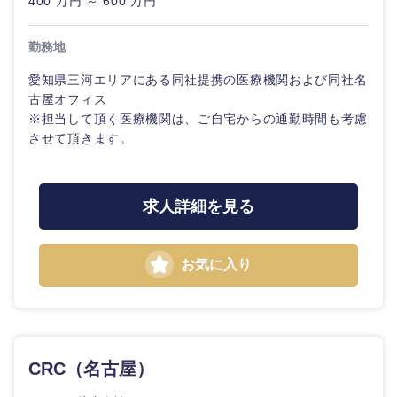
400 万円 ～ 600 万円
その他
勤務地
愛知県三河エリアにある同社提携の医療機関および同社名
古屋オフィス
※担当して頂く医療機関は、ご自宅からの通勤時間も考慮
させて頂きます。
求人詳細を見る
甲信越・北陸
お気に入り
新潟県
富山県
石川県
福井県
CRC（名古屋）
山梨県
長野県