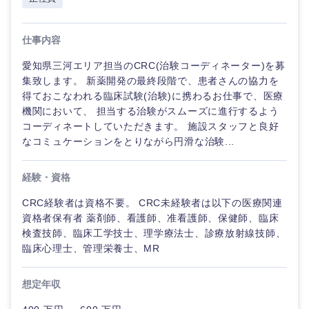
コンサル・シンクタンク
茨城県
栃木県
建設・施工管理
技術職
（モノづ
仕事内容
広告・宣伝・印刷
くり）
事務職
群馬県
埼玉県
愛知県三河エリア担当のCRC(治験コーディネーター)を募
金融専門
集致します。 新薬開発の最終段階で、患者さんの協力を
その他
マスメディア
千葉県
東京都
職
得ておこなわれる臨床試験(治験)に携わるお仕事で、医療
機関において、 担当する治験がスムーズに進行するよう
神奈川県
エンターテイメント
コーディネートしていただきます。 施設スタッフと良好
メ
デ
なコミュケーションをとりながら円滑な治験...
ィ
カ
法律・特許事務所・監査法人
ル
経験・資格
CRC経験者は資格不要。 CRC未経験者は以下の医療関連
人材・アウトソーシング
不動産専
資格者保有者 薬剤師、看護師、准看護師、保健師、臨床
門職
検査技師、臨床工学技士、理学療法士、診療放射線技師、
臨床心理士、管理栄養士、MR
サービス
建設・施
工管理
想定年収
その他
事務職