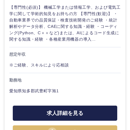
【専門性(必須)】 機械工学または情報工学、および電気工
学に関して学術的知見をお持ちの方 【専門性(歓迎)】 ・
自動車業界での品質保証・検査技術開発のご経験 ・統計
解析やデータ分析、CAEに関する知識・経験 ・コーディ
ング(Python、C＋＋など)または、AIによるコード生成に
関する知識・経験 ・各種産業用機器の導入...
想定年収
※ご経験、スキルにより応相談
九州・沖縄
勤務地
福岡県
佐賀県
愛知県知多郡武豊町字旭1
長崎県
熊本県
求人詳細を見る
大分県
宮崎県