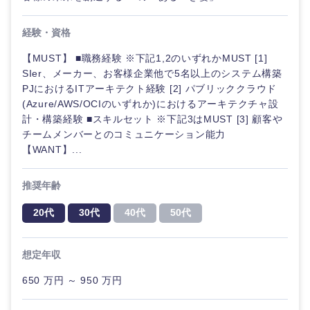
経験・資格
【MUST】 ■職務経験 ※下記1,2のいずれかMUST [1]
SIer、メーカー、お客様企業他で5名以上のシステム構築
PJにおけるITアーキテクト経験 [2] パブリッククラウド
(Azure/AWS/OCIのいずれか)におけるアーキテクチャ設
計・構築経験 ■スキルセット ※下記3はMUST [3] 顧客や
チームメンバーとのコミュニケーション能力
【WANT】...
推奨年齢
20代
30代
40代
50代
想定年収
650 万円 ～ 950 万円