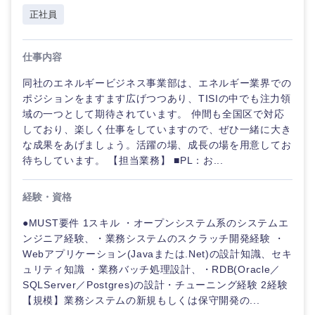
正社員
仕事内容
同社のエネルギービジネス事業部は、エネルギー業界での
ポジションをますます広げつつあり、TISIの中でも注力領
域の一つとして期待されています。 仲間も全国区で対応
しており、楽しく仕事をしていますので、ぜひ一緒に大き
な成果をあげましょう。活躍の場、成長の場を用意してお
待ちしています。 【担当業務】 ■PL：お...
経験・資格
●MUST要件 1スキル ・オープンシステム系のシステムエ
ンジニア経験、・業務システムのスクラッチ開発経験 ・
Webアプリケーション(Javaまたは.Net)の設計知識、セキ
ュリティ知識 ・業務バッチ処理設計、・RDB(Oracle／
SQLServer／Postgres)の設計・チューニング経験 2経験
【規模】業務システムの新規もしくは保守開発の...