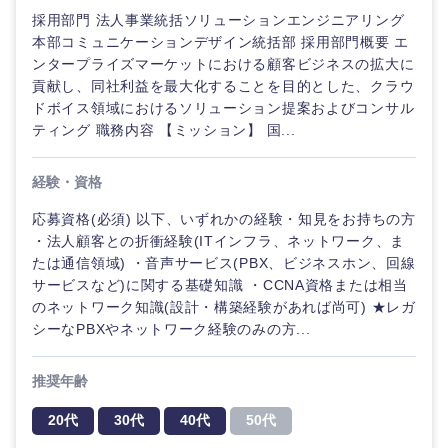
採用部門 法人事業統括ソリューションエンジニアリング
本部コミュニケーションデザイン統括部 採用部門概要 エ
ンタープライズマーケットにおける顧客ビジネスの拡大に
貢献し、同社利益を最大化することを目的とした、クラウ
ドボイス領域におけるソリューション提案およびコンサル
ティング 職務内容 【ミッション】 国...
経験・資格
応募資格(必須) 以下、いずれかの経験・知見をお持ちの方
・法人顧客との折衝経験(ITインフラ、ネットワーク、ま
たは通信領域) ・音声サービス(PBX、ビジネスホン、回線
サービスなど)に関する基礎知識 ・CCNA資格または相当
のネットワーク知識(設計・構築経験があれば尚可) ★レガ
シーなPBXやネットワーク経験のみの方...
推奨年齢
甲信越・北陸
20代
30代
40代
50代
新潟県
富山県