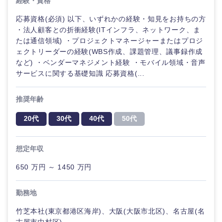
経験・資格
くり）
応募資格(必須) 以下、いずれかの経験・知見をお持ちの方
法律・特許事務所・監査法人
・法人顧客との折衝経験(ITインフラ、ネットワーク、ま
金融専門
たは通信領域) ・プロジェクトマネージャーまたはプロジ
職
ェクトリーダーの経験(WBS作成、課題管理、議事録作成
人材・アウトソーシング
など) ・ベンダーマネジメント経験 ・モバイル領域・音声
メディカ
サービスに関する基礎知識 応募資格(...
ル
関東地方
サービス
推奨年齢
不動産専
茨城県
栃木県
門職
その他
20代
30代
40代
50代
群馬県
埼玉県
建設・施
工管理
想定年収
千葉県
東京都
650 万円 ～ 1450 万円
事務職
神奈川県
勤務地
その他
竹芝本社(東京都港区海岸)、大阪(大阪市北区)、名古屋(名