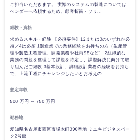
ご担当いただきます。 実際のシステムの製造については
ベンダーへ依頼するため、顧客折衝・ソリ...
経験・資格
求めるスキル・経験 【必須要件】12または3のいずれか必
須／4は必須 1製造業での業務経験をお持ちの方（生産管
理や製造工程管理、開発業務や社内SEなど） 2組織的な
業務の問題を整理して課題を特定し、課題解決に向けて取
り組んだご経験 3基本設計、詳細設計業務の経験をお持ち
近畿地方
で、上流工程にチャレンジしたいとお考えの...
滋賀県
京都府
想定年収
500 万円 ～ 750 万円
大阪府
兵庫県
勤務地
奈良県
和歌山県
愛知県名古屋市西区市場木町390番地 ミユキビジネスパー
ク2号館