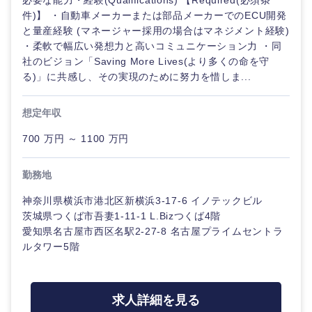
必要な能力・経験(Qualifications) 【Required(必須条
件)】 ・自動車メーカーまたは部品メーカーでのECU開発
と量産経験 (マネージャー採用の場合はマネジメント経験)
・柔軟で幅広い発想力と高いコミュニケーション力 ・同
社のビジョン「Saving More Lives(より多くの命を守
東海地方
る)」に共感し、その実現のために努力を惜しま...
想定年収
岐阜県
静岡県
700 万円 ～ 1100 万円
愛知県
三重県
勤務地
神奈川県横浜市港北区新横浜3-17-6 イノテックビル
茨城県つくば市吾妻1-11-1 L.Bizつくば4階
愛知県名古屋市西区名駅2-27-8 名古屋プライムセントラ
ルタワー5階
求人詳細を見る