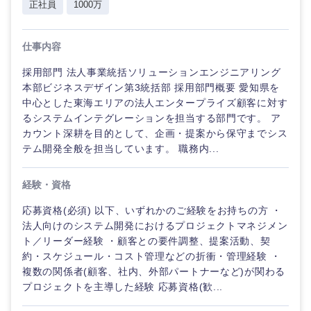
正社員
1000万
仕事内容
採用部門 法人事業統括ソリューションエンジニアリング
本部ビジネスデザイン第3統括部 採用部門概要 愛知県を
中心とした東海エリアの法人エンタープライズ顧客に対す
るシステムインテグレーションを担当する部門です。 ア
カウント深耕を目的として、企画・提案から保守までシス
テム開発全般を担当しています。 職務内...
経験・資格
応募資格(必須) 以下、いずれかのご経験をお持ちの方 ・
ご希望の職種を選択してください
ご希望の職種を選択してください
ご希望の業界を選択してください
ご希望の勤務地を選択してください
ご希望条件を入力ください
法人向けのシステム開発におけるプロジェクトマネジメン
ト／リーダー経験 ・顧客との要件調整、提案活動、契
約・スケジュール・コスト管理などの折衝・管理経験 ・
経営企
経営企画・事業企画
商社・卸
北海道・東北地方
複数の関係者(顧客、社内、外部パートナーなど)が関わる
画・事業
すべての経営企画・事業企
希望年収
企画
画
プロジェクトを主導した経験 応募資格(歓...
経営ボード
北海道
青森県
エネルギー・資源・環境