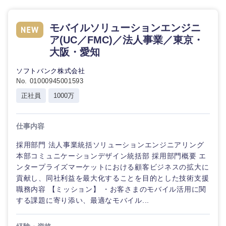
倉庫・運輸・物流
転勤なし
海外勤務あり
コンサル
技術職（IT）、Webサービス・制作、
タント
ゲーム
モバイルソリューションエンジニ
ア(UC／FMC)／法人事業／東京・
小売・通販・外食
年間休日120日以
フルリモート
専門職
技術職（モノづくり）
上
大阪・愛知
IT・通信
ソフトバンク株式会社
金融専門職
技
完全週休2日制
社宅・家賃補助有
No. 01000945001593
術
職
正社員
1000万
メディカル
（IT）、
WEBサービス
Web
サ
不動産専門職
仕事内容
ー
コンサル・シンクタンク
ビ
ス・
採用部門 法人事業統括ソリューションエンジニアリング
建設・施工管理
制
本部コミュニケーションデザイン統括部 採用部門概要 エ
広告・宣伝・印刷
作、
ンタープライズマーケットにおける顧客ビジネスの拡大に
ゲ
事務職
貢献し、同社利益を最大化することを目的とした技術支援
ー
職務内容 【ミッション】 ・お客さまのモバイル活用に関
ム
マスメディア
その他
する課題に寄り添い、最適なモバイル...
技術職
エンターテイメント
（モノづ