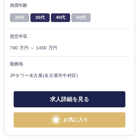
20代
30代
経営ボー
事業企画・事業開発
推奨年齢
管理
推奨年齢
ド
秋田県
岩手県
自動車・機械・船舶
20代
30代
40代
50代
40代
50代
事業管理
SCM
管理
宮城県
山形県
電気・電子・半導体
想定年収
人事
新規事業企画・立上げ
SCM
福島県
700 万円 ～ 1450 万円
素材・化学・金属
フリーワード
マーケティング
M&A・事業投資
人事
勤務地
営業
食品・化粧品・アパレル・消費財
マーケテ
こだわり条件を入力ください
経営企画
JPタワー名古屋(名古屋市中村区)
ィング
サービス
急募
第二新卒
メディカル・ヘルスケア・ライフサイエンス
政策渉外
営業
求人詳細を見る
クリエイティブ
スタートアップ企
その他企画業務
金融
上場企業
サービス
業
コンサルタント
お気に入り
クリエイ
建設・不動産
外資系企業
英語を活かす
ティブ
専門職