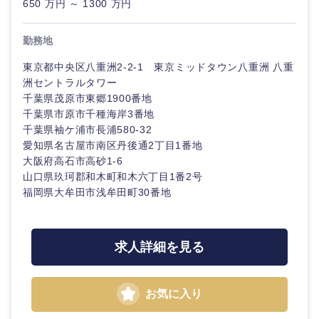
650 万円 ～ 1300 万円
鳥取県
島根県
勤務地
岡山県
広島県
東京都中央区八重洲2-2-1 東京ミッドタウン八重洲 八重
洲セントラルタワー
山口県
徳島県
千葉県茂原市東郷1900番地
千葉県市原市千種海岸3番地
香川県
愛媛県
千葉県袖ケ浦市長浦580-32
愛知県名古屋市南区丹後通2丁目1番地
大阪府高石市高砂1-6
高知県
山口県玖珂郡和木町和木六丁目1番2号
福岡県大牟田市浅牟田町30番地
求人詳細を見る
お気に入り