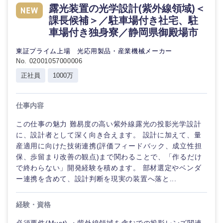
露光装置の光学設計(紫外線領域)＜
課長候補＞／駐車場付き社宅、駐
車場付き独身寮／静岡県御殿場市
東証プライム上場 光応用製品・産業機械メーカー
No. 02001057000006
正社員
1000万
仕事内容
この仕事の魅力 難易度の高い紫外線露光の投影光学設計
に、設計者として深く向き合えます。 設計に加えて、量
産適用に向けた技術連携(評価フィードバック、成立性担
保、歩留まり改善の観点)まで関わることで、「作るだけ
で終わらない」開発経験を積めます。 部材選定やベンダ
ー連携を含めて、設計判断を現実の装置へ落と...
経験・資格