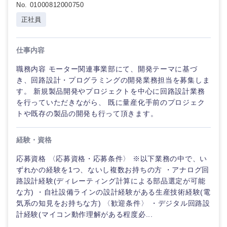
鳥取県
島根県
No. 01000812000750
正社員
岡山県
広島県
仕事内容
山口県
徳島県
職務内容 モーター関連事業部にて、開発テーマに基づ
き、回路設計・プログラミングの開発業務担当を募集しま
香川県
愛媛県
す。 新規製品開発やプロジェクトを中心に回路設計業務
を行っていただきながら、 既に量産化手前のプロジェク
トや既存の製品の開発も行って頂きます。
高知県
経験・資格
応募資格 〈応募資格・応募条件〉 ※以下業務の中で、い
ずれかの経験を1つ、ないし複数お持ちの方 ・アナログ回
路設計経験(ディレーティング計算による部品選定が可能
な方) ・自社設備ラインの設計経験がある生産技術経験(電
気系の知見をお持ちな方) 〈歓迎条件〉 ・デジタル回路設
計経験(マイコン動作理解がある程度必...