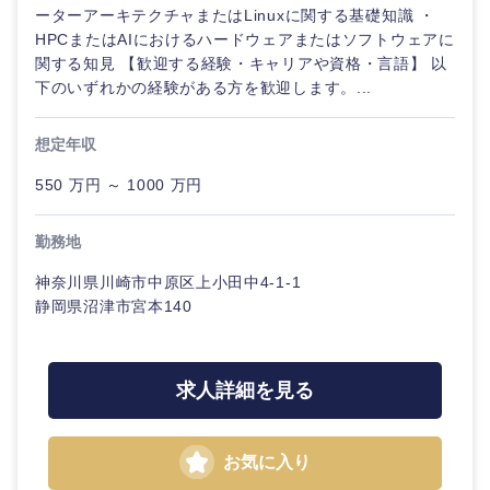
ル
ーターアーキテクチャまたはLinuxに関する基礎知識 ・
HPCまたはAIにおけるハードウェアまたはソフトウェアに
法律・特許事務所・監査法人
関する知見 【歓迎する経験・キャリアや資格・言語】 以
不動産専
下のいずれかの経験がある方を歓迎します。...
門職
人材・アウトソーシング
建設・施
想定年収
工管理
関東地方
550 万円 ～ 1000 万円
サービス
事務職
茨城県
栃木県
勤務地
その他
その他
神奈川県川崎市中原区上小田中4-1-1
群馬県
埼玉県
静岡県沼津市宮本140
千葉県
東京都
求人詳細を見る
神奈川県
お気に入り