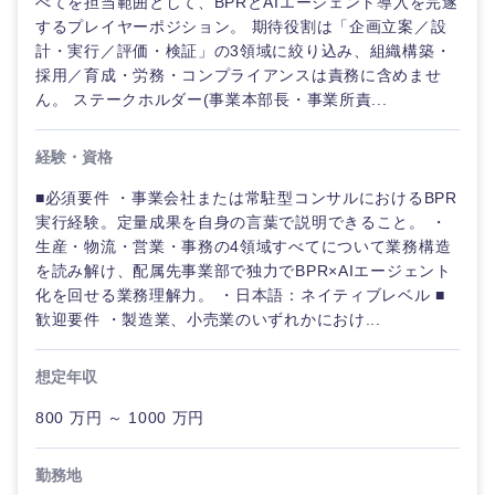
べてを担当範囲として、BPRとAIエージェント導入を完遂
するプレイヤーポジション。 期待役割は「企画立案／設
計・実行／評価・検証」の3領域に絞り込み、組織構築・
採用／育成・労務・コンプライアンスは責務に含めませ
ん。 ステークホルダー(事業本部長・事業所責...
経験・資格
■必須要件 ・事業会社または常駐型コンサルにおけるBPR
実行経験。定量成果を自身の言葉で説明できること。 ・
生産・物流・営業・事務の4領域すべてについて業務構造
を読み解け、配属先事業部で独力でBPR×AIエージェント
化を回せる業務理解力。 ・日本語：ネイティブレベル ■
歓迎要件 ・製造業、小売業のいずれかにおけ...
想定年収
800 万円 ～ 1000 万円
勤務地