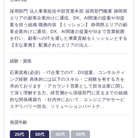
採用部門 法人事業統括中部営業本部 採用部門概要 静岡県
エリアの顧客企業向けに通信、DX、AI関連の提案やSI提
案を担う組織 職務内容 【ミッション】 静岡県エリアの顧
客企業向けに通信、DX、AI関連の提案やSIまで営業範囲
を行い、顧客へのITを通した事業貢献をミッションとする
【主な業務】 配属されたエリアの法人...
経験・資格
応募資格(必須) ・IT企業でのIT、DX提案、コンサルティ
ング経験 具体的には以下のスキル・ご経験を有する方を
求めております ・アカウント営業として担当企業に関し
て深く理解する力、経営層から現場部門に至るまでの組織
ご希望の職種を選択してください
ご希望の職種を選択してください
ご希望の業界を選択してください
ご希望の勤務地を選択してください
ご希望条件を入力ください
的な関係構築力 ・社内外において、エンジニアやサービ
スデリバリー担当、ソリューションパートナ...
経営企
経営企画・事業企画
商社・卸
北海道・東北地方
画・事業
すべての経営企画・事業企
希望年収
推奨年齢
企画
画
経営ボード
北海道
青森県
エネルギー・資源・環境
20代
30代
40代
50代