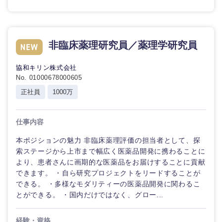
選択する
選択する
選択する
選択する
非臨床薬理研究員／薬理学研究員
協和キリン株式会社
No. 01000678000605
正社員
1000万
仕事内容
本ポジションの魅力 非臨床薬理評価の担当者として、探
索ステージから上市まで幅広く医薬品開発に携わることに
より、患者さんに画期的な医薬品をお届けすることに貢献
できます。 ・自ら研究プロジェクトをリードすることが
できる。 ・多様なモダリティーの医薬品開発に関わるこ
とができる。 ・国内だけではなく、グロー...
経験・資格