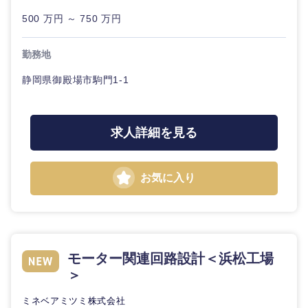
500 万円 ～ 750 万円
勤務地
静岡県御殿場市駒門1-1
求人詳細を見る
お気に入り
モーター関連回路設計＜浜松工場
＞
中国・四国地方
ミネベアミツミ株式会社