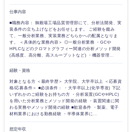
仕事内容
■職務内容： 御殿場工場品質管理部にて、分析法開発、実
装条件の立ち上げなどをお任せします。 ご経験を鑑み
て、一般分析業務、実装業務どちらかへの配属となりま
す。 ＜具体的な業務内容＞ ◎一般分析業務 ・GCや
HPLCなどのクロマトグラフィー関連の分析メソッド開発
(高感度、高分離、高スループットなど) ・機器管理...
経験・資格
対象となる方 ＜最終学歴＞ 大学院、大学卒以上 ＜応募資
格/応募条件＞ ■必須条件： ・大学卒以上(化学専攻) 下記
いずれかのご経験をお持ちの方 ・分析装置(GCやHPLC)
を用いた分析業務とメソッド開発の経験 ・装置関連に関
わる実務やメソッド開発の経験 ■歓迎条件 ・製薬、電子
材料業界における勤務経験 ・半導体業界に...
想定年収