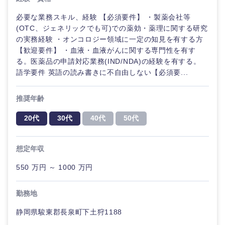
必要な業務スキル、経験 【必須要件】 ・製薬会社等
(OTC、ジェネリックでも可)での薬効・薬理に関する研究
の実務経験 ・オンコロジー領域に一定の知見を有する方
【歓迎要件】 ・血液・血液がんに関する専門性を有す
る。医薬品の申請対応業務(IND/NDA)の経験を有する。
語学要件 英語の読み書きに不自由しない【必須要...
推奨年齢
20代
30代
40代
50代
想定年収
550 万円 ～ 1000 万円
勤務地
静岡県駿東郡長泉町下土狩1188