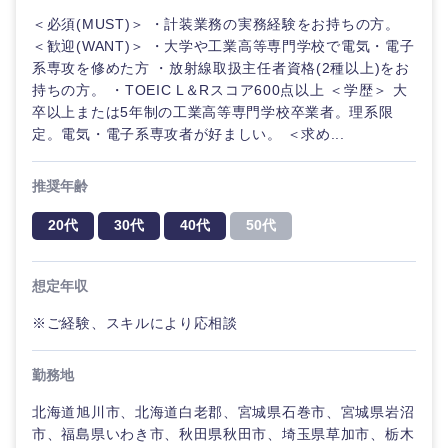
鹿児島県
沖縄県
＜必須(MUST)＞ ・計装業務の実務経験をお持ちの方。
＜歓迎(WANT)＞ ・大学や工業高等専門学校で電気・電子
系専攻を修めた方 ・放射線取扱主任者資格(2種以上)をお
持ちの方。 ・TOEIC L＆Rスコア600点以上 ＜学歴＞ 大
卒以上または5年制の工業高等専門学校卒業者。理系限
定。電気・電子系専攻者が好ましい。 ＜求め...
推奨年齢
20代
30代
40代
50代
想定年収
※ご経験、スキルにより応相談
勤務地
北海道旭川市、北海道白老郡、宮城県石巻市、宮城県岩沼
市、福島県いわき市、秋田県秋田市、埼玉県草加市、栃木