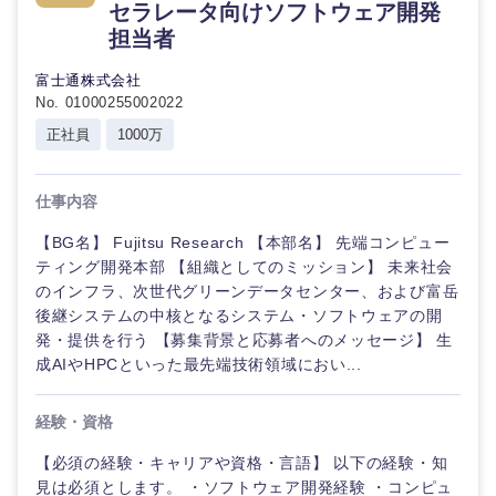
セラレータ向けソフトウェア開発
倉庫・運輸・物流
転勤なし
海外勤務あり
コンサル
技術職（IT）、Webサービス・制作、ゲーム
担当者
タント
富士通株式会社
技術職（モノづくり）
小売・通販・外食
年間休日120日以
フルリモート
No. 01000255002022
専門職
上
正社員
1000万
金融専門職
IT・通信
技術職
完全週休2日制
社宅・家賃補助有
（IT）、
メディカル
Webサー
仕事内容
ビス・制
WEBサービス
作、ゲー
【BG名】 Fujitsu Research 【本部名】 先端コンピュー
不動産専門職
ム
ティング開発本部 【組織としてのミッション】 未来社会
コンサル・シンクタンク
のインフラ、次世代グリーンデータセンター、および富岳
建設・施工管理
後継システムの中核となるシステム・ソフトウェアの開
技術職
（モノづ
発・提供を行う 【募集背景と応募者へのメッセージ】 生
広告・宣伝・印刷
くり）
事務職
成AIやHPCといった最先端技術領域におい...
金融専門
その他
マスメディア
経験・資格
職
【必須の経験・キャリアや資格・言語】 以下の経験・知
エンターテイメント
見は必須とします。 ・ソフトウェア開発経験 ・コンピュ
メディカ