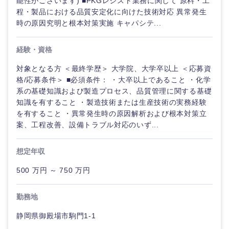
能性がございます) ■PKGレジスト業務に関して 原料・工
程・製品における品質安定化に向けた技術対応 異常発生
時の原因究明と根本対策実施 キャパシテ...
経験・資格
対象となる方 ＜最終学歴＞ 大学院、大学卒以上 ＜応募資
格/応募条件＞ ■必須条件： ・大卒以上であること ・化学
系の基礎知識および製造プロセス、品質管理に関する基礎
知識を有すること ・製造技術または生産技術の実務経験
を有すること ・異常発生時の原因解析および根本対策立
案、工程改善、設備トラブル対応のいず...
想定年収
500 万円 ～ 750 万円
勤務地
静岡県御殿場市駒門1-1