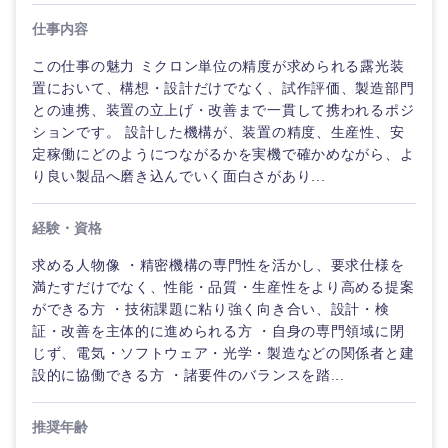
仕事内容
この仕事の魅力 ミクロン単位の精度が求められる露光装
選択する
置において、構想・設計だけでなく、試作評価、製造部門
との連携、装置の立上げ・改善まで一貫して携われるポジ
ションです。 設計した機構が、装置の精度、生産性、安
定稼働にどのようにつながるかを実機で確かめながら、よ
り良い製品へ磨き込んでいく面白さがあり...
経験・資格
求める人物像 ・精密機構の専門性を活かし、要求仕様を
満たすだけでなく、性能・品質・生産性をより高める提案
ができる方 ・技術課題に粘り強く向き合い、設計・検
証・改善を主体的に進められる方 ・自身の専門領域に閉
じず、電気・ソフトウェア・光学・製造などの関係者と建
設的に協働できる方 ・諸要件のバランスを踏...
推奨年齢