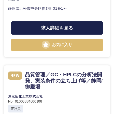
静岡県浜松市中央区参野町31番1号
求人詳細を見る
お気に入り
近畿地方
滋賀県
京都府
品質管理／GC・HPLCの分析法開
発、実装条件の立ち上げ等／静岡/
大阪府
兵庫県
御殿場
東京応化工業株式会社
奈良県
和歌山県
No. 01006884000108
正社員