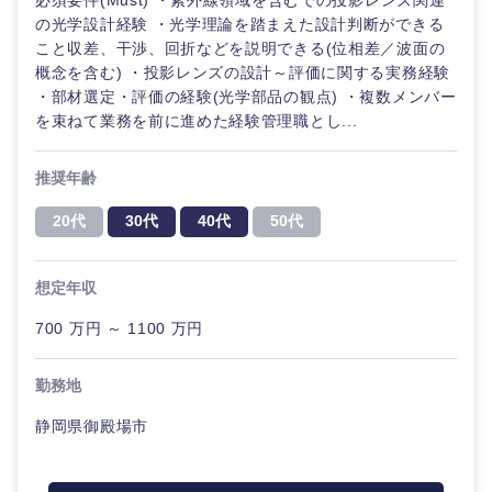
必須要件(Must) ・紫外線領域を含むでの投影レンズ関連
の光学設計経験 ・光学理論を踏まえた設計判断ができる
こと収差、干渉、回折などを説明できる(位相差／波面の
概念を含む) ・投影レンズの設計～評価に関する実務経験
・部材選定・評価の経験(光学部品の観点) ・複数メンバー
を束ねて業務を前に進めた経験管理職とし...
推奨年齢
20代
30代
40代
50代
想定年収
700 万円 ～ 1100 万円
勤務地
静岡県御殿場市