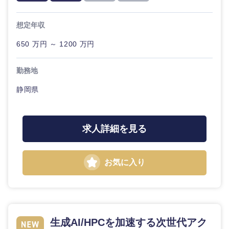
20代
30代
経営ボー
事業企画・事業開発
管理
推奨年齢
ド
秋田県
岩手県
自動車・機械・船舶
想定年収
40代
50代
事業管理
SCM
管理
650 万円 ～ 1200 万円
宮城県
山形県
電気・電子・半導体
人事
新規事業企画・立上げ
SCM
勤務地
福島県
素材・化学・金属
フリーワード
マーケティング
静岡県
M&A・事業投資
人事
営業
食品・化粧品・アパレル・消費財
マーケテ
こだわり条件を入力ください
経営企画
求人詳細を見る
ィング
サービス
急募
第二新卒
メディカル・ヘルスケア・ライフサイエンス
政策渉外
営業
お気に入り
クリエイティブ
スタートアップ企
その他企画業務
金融
上場企業
サービス
業
コンサルタント
クリエイ
建設・不動産
外資系企業
英語を活かす
ティブ
専門職
生成AI/HPCを加速する次世代アク