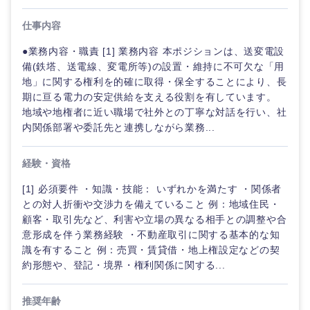
海外
仕事内容
●業務内容・職責 [1] 業務内容 本ポジションは、送変電設
備(鉄塔、送電線、変電所等)の設置・維持に不可欠な「用
地」に関する権利を的確に取得・保全することにより、長
期に亘る電力の安定供給を支える役割を有しています。
地域や地権者に近い職場で社外との丁寧な対話を行い、社
内関係部署や委託先と連携しながら業務...
経験・資格
[1] 必須要件 ・知識・技能： いずれかを満たす ・関係者
との対人折衝や交渉力を備えていること 例：地域住民・
顧客・取引先など、利害や立場の異なる相手との調整や合
意形成を伴う業務経験 ・不動産取引に関する基本的な知
識を有すること 例：売買・賃貸借・地上権設定などの契
約形態や、登記・境界・権利関係に関する...
推奨年齢