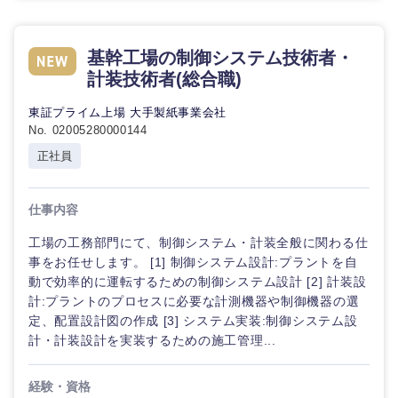
基幹工場の制御システム技術者・
計装技術者(総合職)
東証プライム上場 大手製紙事業会社
No. 02005280000144
正社員
九州・沖縄
仕事内容
工場の工務部門にて、制御システム・計装全般に関わる仕
福岡県
佐賀県
事をお任せします。 [1] 制御システム設計:プラントを自
動で効率的に運転するための制御システム設計 [2] 計装設
計:プラントのプロセスに必要な計測機器や制御機器の選
長崎県
熊本県
定、配置設計図の作成 [3] システム実装:制御システム設
計・計装設計を実装するための施工管理...
大分県
宮崎県
経験・資格