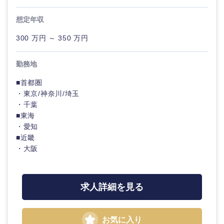
コンサル
金融専門職
新潟県
富山県
タント
IT・通信
想定年収
完全週休2日制
社宅・家賃補助有
メディカル
300 万円 ～ 350 万円
専門職
石川県
福井県
WEBサービス
不動産専門職
勤務地
技術職
山梨県
長野県
（IT）、
コンサル・シンクタンク
■首都圏
Webサー
建設・施工管理
ビス・制
・東京/神奈川/埼玉
作、ゲー
・千葉
東海地方
広告・宣伝・印刷
ム
事務職
■東海
・愛知
岐阜県
静岡県
技術職
その他
■近畿
マスメディア
（モノづ
・大阪
くり）
愛知県
三重県
エンターテイメント
金融専門
求人詳細を見る
職
法律・特許事務所・監査法人
近畿地方
メディカ
お気に入り
ル