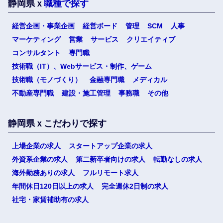
静岡県ｘ
職種で探す
選択する
選択する
選択する
選択する
経営企画・事業企画
経営ボード
管理
SCM
人事
マーケティング
営業
サービス
クリエイティブ
コンサルタント
専門職
技術職（IT）、Webサービス・制作、ゲーム
技術職（モノづくり）
金融専門職
メディカル
不動産専門職
建設・施工管理
事務職
その他
静岡県ｘこだわりで探す
上場企業の求人
スタートアップ企業の求人
選択する
外資系企業の求人
第二新卒者向けの求人
転勤なしの求人
海外勤務ありの求人
フルリモート求人
年間休日120日以上の求人
完全週休2日制の求人
社宅・家賃補助有の求人