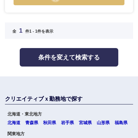
人材・アウトソーシング
滋賀県
京都府
不動産専
大阪府
兵庫県
門職
サービス
1
全
件
1 - 1件を表示
建設・施
奈良県
和歌山県
その他
工管理
条件を変えて検索する
事務職
中国・四国地方
その他
鳥取県
島根県
岡山県
広島県
クリエイティブｘ勤務地で探す
山口県
徳島県
北海道・東北地方
北海道
青森県
秋田県
岩手県
宮城県
山形県
福島県
香川県
愛媛県
関東地方