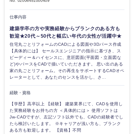
No. 02006481000409
電気・電子・半導体
人事
新規事業企画・立上げ
SCM
福島県
仕事内容
素材・化学・金属
フリーワード
マーケティング
M&A・事業投資
人事
建築学卒の方や実務経験からブランクのある方も
営業
歓迎★20代～50代と幅広い年代の女性が活躍中★
関東地方
食品・化粧品・アパレル・消費財
マーケテ
こだわり条件を入力ください
経営企画
ィング
住宅丸ごとリフォームのCADによる図面や3Dパース作成
サービス
【具体的には】 セールスエンジニアの指示に基づき、ス
茨城県
栃木県
急募
第二新卒
メディカル・ヘルスケア・ライフサイエンス
政策渉外
ピーディー＆ハイセンスに、意匠図面(平面図・立面図な
営業
ど)やパースをCADで描いていただきます。 思い出のある
クリエイティブ
群馬県
埼玉県
家の丸ごとリフォーム。その再生をサポートするCADオペ
スタートアップ企
その他企画業務
金融
上場企業
サービス
業
レーターとして、あなたのセンスを活かし、さ...
コンサルタント
千葉県
東京都
ク
建設・不動産
経験・資格
外資系企業
英語を活かす
リ
専門職
エ
神奈川県
【学歴】高卒以上 【経験】 建築業界にて、CADを使用し
イ
倉庫・運輸・物流
転勤なし
海外勤務あり
た実務経験をお持ちの方 ＜具体的には＞ 使用ソフトは
技術職（IT）、Webサービス・制作、ゲーム
テ
ィ
Jw-CADですが、左記ソフト以外でも、CADの経験者でし
ブ
たら検討いたします。 ※キャリアが浅い方も、ブランク
技術職（モノづくり）
甲信越・北陸
小売・通販・外食
年間休日120日以
フルリモート
ある方も歓迎します。 【資格】不問
上