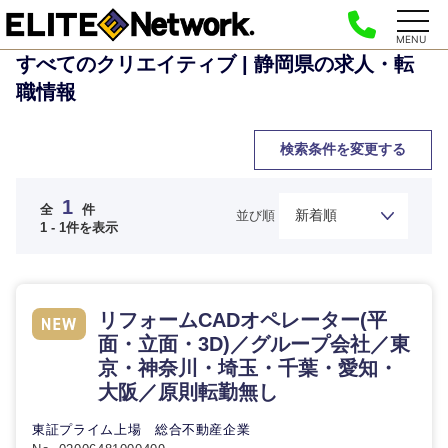
MENU
すべてのクリエイティブ | 静岡県の求人・転
職情報
検索条件を変更する
ご希望の職種を選択してください
ご希望の職種を選択してください
ご希望の業界を選択してください
ご希望の勤務地を選択してください
1
ご希望条件を入力ください
全
件
並び順
1 - 1件を表示
経営企
経営企画・事業企画
商社・卸
北海道・東北地方
画・事業
すべての経営企画・事業企
希望年収
企画
画
リフォームCADオペレーター(平
経営ボード
北海道
青森県
エネルギー・資源・環境
面・立面・3D)／グループ会社／東
20代
30代
経営ボー
事業企画・事業開発
京・神奈川・埼玉・千葉・愛知・
管理
推奨年齢
ド
秋田県
岩手県
大阪／原則転勤無し
自動車・機械・船舶
40代
50代
事業管理
SCM
管理
東証プライム上場 総合不動産企業
宮城県
山形県