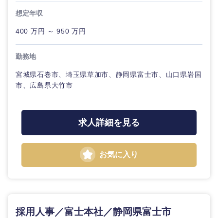
サービス
急募
第二新卒
メディカル・ヘルスケア・ライフサイエンス
政策渉外
想定年収
営業
クリエイティブ
400 万円 ～ 950 万円
スタートアップ企
その他企画業務
金融
上場企業
業
サービス
コンサルタント
勤務地
建設・不動産
外資系企業
英語を活かす
クリエイ
専門職
宮城県石巻市、埼玉県草加市、静岡県富士市、山口県岩国
ティブ
市、広島県大竹市
倉庫・運輸・物流
転勤なし
海外勤務あり
技術職（IT）、Webサービス・制作、ゲーム
コンサル
タント
求人詳細を見る
技術職（モノづくり）
小売・通販・外食
年間休日120日以
フルリモート
上
専門職
金融専門職
IT・通信
お気に入り
完全週休2日制
社宅・家賃補助有
技術職
メディカル
（IT）、
関東地方
Webサー
WEBサービス
ビス・制
不動産専門職
作、ゲー
茨城県
栃木県
ム
採用人事／富士本社／静岡県富士市
コンサル・シンクタンク