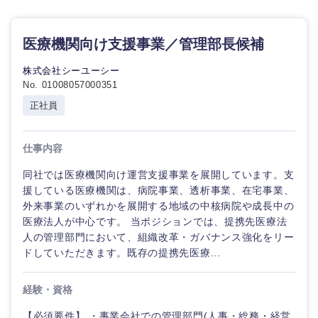
医療機関向け支援事業／管理部長候補
株式会社シーユーシー
No. 01008057000351
正社員
九州・沖縄
仕事内容
同社では医療機関向け運営支援事業を展開しています。支
福岡県
佐賀県
援している医療機関は、病院事業、透析事業、在宅事業、
外来事業のいずれかを展開する地域の中核病院や成長中の
長崎県
熊本県
医療法人が中心です。 当ポジションでは、提携先医療法
人の管理部門において、組織改革・ガバナンス強化をリー
ドしていただきます。既存の提携先医療...
大分県
宮崎県
経験・資格
鹿児島県
沖縄県
【必須要件】 ・事業会社での管理部門(人事・総務・経営