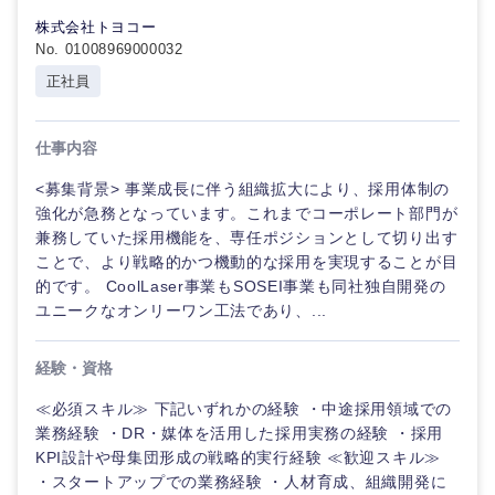
建設・施工管理
株式会社トヨコー
技術職
群馬県
埼玉県
No. 01008969000032
広告・宣伝・印刷
（モノづ
事務職
くり）
正社員
千葉県
東京都
その他
マスメディア
金融専門
仕事内容
職
神奈川県
エンターテイメント
<募集背景> 事業成長に伴う組織拡大により、採用体制の
メディカ
強化が急務となっています。これまでコーポレート部門が
ル
兼務していた採用機能を、専任ポジションとして切り出す
法律・特許事務所・監査法人
ことで、より戦略的かつ機動的な採用を実現することが目
不動産専
的です。 CoolLaser事業もSOSEI事業も同社独自開発の
門職
ユニークなオンリーワン工法であり、...
人材・アウトソーシング
建設・施
経験・資格
工管理
サービス
≪必須スキル≫ 下記いずれかの経験 ・中途採用領域での
業務経験 ・DR・媒体を活用した採用実務の経験 ・採用
事務職
その他
KPI設計や母集団形成の戦略的実行経験 ≪歓迎スキル≫
・スタートアップでの業務経験 ・人材育成、組織開発に
その他