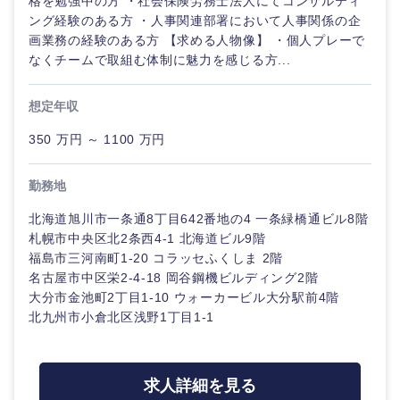
格を勉強中の方 ・社会保険労務士法人にてコンサルティ
岐阜県
静岡県
ング経験のある方 ・人事関連部署において人事関係の企
画業務の経験のある方 【求める人物像】 ・個人プレーで
愛知県
三重県
なくチームで取組む体制に魅力を感じる方...
想定年収
350 万円 ～ 1100 万円
勤務地
北海道旭川市一条通8丁目642番地の4 一条緑橋通ビル8階
札幌市中央区北2条西4-1 北海道ビル9階
福島市三河南町1-20 コラッセふくしま 2階
名古屋市中区栄2-4-18 岡谷鋼機ビルディング2階
大分市金池町2丁目1-10 ウォーカービル大分駅前4階
北九州市小倉北区浅野1丁目1-1
求人詳細を見る