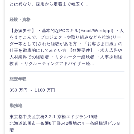
とは異なり、採用から定着まで幅広く...
経験・資格
【必須要件】 ・基本的なPCスキル(Excel/Word/ppt) ・人
をまきこんで、プロジェクトや取り組みなどを推進(リー
ダー等として)された経験がある方 ・「お客さま目線」の
仕事を徹底的にしてみたい方 【歓迎要件】 ・求人広告や
人材業界での経験者 ・リクルーター経験者 ・人事採用経
験者 ・リクルーティングアドバイザー経...
想定年収
350 万円 ～ 1100 万円
中国・四国地方
勤務地
鳥取県
島根県
東京都中央区京橋2-2-1 京橋エドグラン19階
北海道旭川市一条通8丁目642番地の4 一条緑橋通ビル８
岡山県
広島県
階