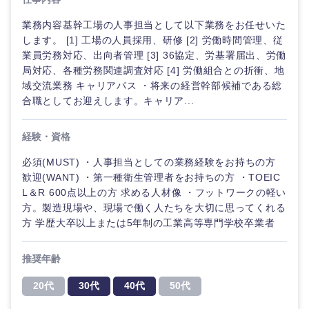
ご希望の職種を選択してください
ご希望の職種を選択してください
ご希望の業界を選択してください
ご希望の勤務地を選択してください
ご希望条件を入力ください
業務内容基幹工場の人事担当として以下業務をお任せいた
します。 [1] 工場の人員採用、研修 [2] 労働時間管理、従
業員労務対応、出向者管理 [3] 36協定、労基署届出、労働
経営企
経営企画・事業企画
局対応、各種労務関連調査対応 [4] 労働組合との折衝、地
商社・卸
北海道・東北地方
画・事業
すべての経営企画・事業企
希望年収
域交流業務 キャリアパス ・将来の経営幹部候補である総
企画
画
合職としてお迎えします。キャリア...
経営ボード
北海道
青森県
エネルギー・資源・環境
20代
30代
経営ボー
事業企画・事業開発
経験・資格
管理
推奨年齢
ド
秋田県
岩手県
自動車・機械・船舶
必須(MUST) ・人事担当としての業務経験をお持ちの方
40代
50代
事業管理
SCM
管理
歓迎(WANT) ・第一種衛生管理者をお持ちの方 ・TOEIC
宮城県
山形県
L＆R 600点以上の方 求める人材像 ・フットワークの軽い
電気・電子・半導体
人事
新規事業企画・立上げ
方。製造現場や、現場で働く人たちを大切に思ってくれる
SCM
方 学歴大卒以上または5年制の工業高等専門学校卒業者
福島県
素材・化学・金属
フリーワード
マーケティング
M&A・事業投資
人
事
推奨年齢
営業
食品・化粧品・アパレル・消費財
こだわり条件を入力ください
経営企画
20代
30代
40代
50代
マーケテ
ィング