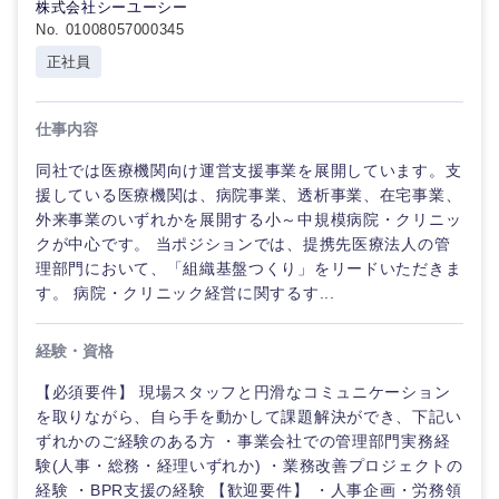
株式会社シーユーシー
No. 01008057000345
正社員
選択する
選択する
選択する
選択する
仕事内容
同社では医療機関向け運営支援事業を展開しています。支
援している医療機関は、病院事業、透析事業、在宅事業、
外来事業のいずれかを展開する小～中規模病院・クリニッ
クが中心です。 当ポジションでは、提携先医療法人の管
理部門において、「組織基盤つくり」をリードいただきま
す。 病院・クリニック経営に関するす...
経験・資格
【必須要件】 現場スタッフと円滑なコミュニケーション
を取りながら、自ら手を動かして課題解決ができ、下記い
ずれかのご経験のある方 ・事業会社での管理部門実務経
験(人事・総務・経理いずれか) ・業務改善プロジェクトの
経験 ・BPR支援の経験 【歓迎要件】 ・人事企画・労務領