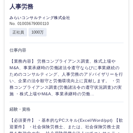
人事労務
みらいコンサルティング株式会社
No. 01003679000110
正社員
1000万
仕事内容
【業務内容】 労務コンプライアンス調査、株式上場や
M&A、事業承継時の労働諸法令遵守ならびに事業継続の
ためのコンサルティング、人事労務のアドバイザリーを行
い、企業の法令順守と労働環境向上に貢献します。 ・労
務コンプライアンス調査(労働諸法令の遵守状況調査)の実
施 ・株式上場やM&A、事業承継時の労働...
経験・資格
東海地方
【必須要件】 ・基本的なPCスキル(Excel/Word/ppt) 【歓
迎要件】 ・社会保険労務士、または、社会保険労務士資