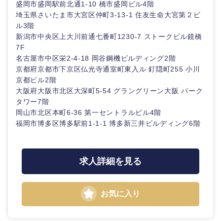
盛岡市盛岡駅前北通1-10 橋市盛岡ビル4階
埼玉県さいたま市大宮区仲町3-13-1 住友生命大宮第２ビ
山口県
徳島県
ル3階
新潟市中央区上大川前通七番町1230-7 ストークビル鏡橋
香川県
愛媛県
7F
名古屋市中区栄2-4-18 岡谷鋼機ビルディング2階
京都府京都市下京区仏光寺通室町東入ル 釘隠町255 小川
高知県
京都ビル2階
大阪府大阪市北区大深町5-54 グラングリーン大阪 パーク
タワー7階
岡山市北区本町6-36 第一セントラルビル4階
福岡市博多区博多駅前1-1-1 博多新三井ビルディング6階
求人詳細を見る
お気に入り