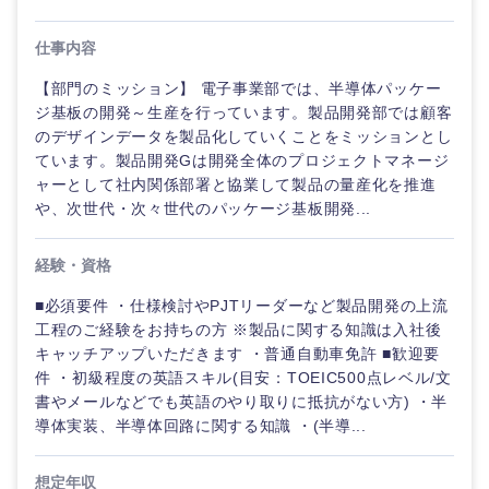
仕事内容
【部門のミッション】 電子事業部では、半導体パッケー
ジ基板の開発～生産を行っています。製品開発部では顧客
のデザインデータを製品化していくことをミッションとし
ています。製品開発Gは開発全体のプロジェクトマネージ
ャーとして社内関係部署と協業して製品の量産化を推進
や、次世代・次々世代のパッケージ基板開発...
経験・資格
■必須要件 ・仕様検討やPJTリーダーなど製品開発の上流
工程のご経験をお持ちの方 ※製品に関する知識は入社後
キャッチアップいただきます ・普通自動車免許 ■歓迎要
件 ・初級程度の英語スキル(目安：TOEIC500点レベル/文
書やメールなどでも英語のやり取りに抵抗がない方) ・半
導体実装、半導体回路に関する知識 ・(半導...
想定年収