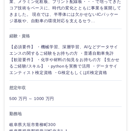
業、メラミン化粧板、プリント配線板・・・で培ってきた
コア技術をベースに、時代の変化とともに事業を展開して
きました。 現在では、半導体には欠かせないICパッケー
ジ基板や、自動車の環境対応を支えるセラ...
経験・資格
【必須要件】 ・機械学習、深層学習、AIなどデータサイ
エンスの関するご経験をお持ちの方 ・普通自動車免許
【歓迎要件】 ・化学や材料の知見をお持ちの方 【生かせ
るご経験/スキル】 ・pythonを実務で活用 ・データサイ
エンティスト検定資格 ・G検定もしくはE検定資格
想定年収
500 万円 ～ 1000 万円
勤務地
岐阜県大垣市青柳町300