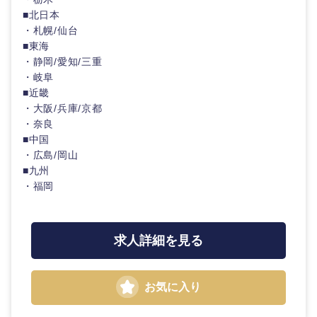
海外
■北日本
・札幌/仙台
■東海
・静岡/愛知/三重
・岐阜
■近畿
・大阪/兵庫/京都
・奈良
■中国
・広島/岡山
■九州
・福岡
求人詳細を見る
お気に入り