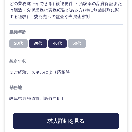
ル
どの業務遂行ができる) 歓迎要件 ・治験薬の品質保証また
は製造・分析業務の実務経験がある方(特に無菌製剤に関
法律・特許事務所・監査法人
する経験) ・委託先への監査や当局査察対...
不動産専
門職
推奨年齢
人材・アウトソーシング
建設・施
20代
30代
40代
50代
工管理
関東地方
サービス
事務職
想定年収
茨城県
栃木県
その他
※ご経験、スキルにより応相談
その他
群馬県
埼玉県
勤務地
千葉県
東京都
岐阜県各務原市川島竹早町1
神奈川県
求人詳細を見る