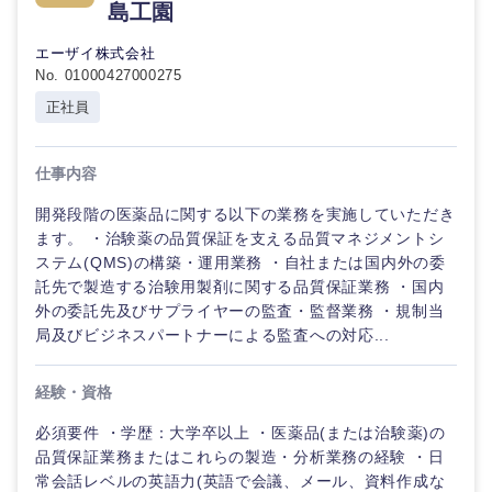
島工園
倉庫・運輸・物流
転勤なし
海外勤務あり
コンサル
技術職（IT）、Webサービス・制作、ゲーム
タント
エーザイ株式会社
No. 01000427000275
技術職（モノづくり）
小売・通販・外食
年間休日120日以
フルリモート
専門職
正社員
上
金融専門職
IT・通信
技術職
完全週休2日制
社宅・家賃補助有
仕事内容
（IT）、
メディカル
Webサー
開発段階の医薬品に関する以下の業務を実施していただき
ビス・制
WEBサービス
作、ゲー
ます。 ・治験薬の品質保証を支える品質マネジメントシ
不動産専門職
ム
ステム(QMS)の構築・運用業務 ・自社または国内外の委
コンサル・シンクタンク
託先で製造する治験用製剤に関する品質保証業務 ・国内
建設・施工管理
外の委託先及びサプライヤーの監査・監督業務 ・規制当
技術職
（モノづ
局及びビジネスパートナーによる監査への対応...
広告・宣伝・印刷
くり）
事務職
経験・資格
金融専門
その他
マスメディア
職
必須要件 ・学歴：大学卒以上 ・医薬品(または治験薬)の
品質保証業務またはこれらの製造・分析業務の経験 ・日
常会話レベルの英語力(英語で会議、メール、資料作成な
エンターテイメント
メディカ