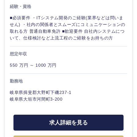
経験・資格
選択する
選択する
選択する
選択する
■必須要件 ・ITシステム開発のご経験(業界などは問いま
せん) ・社内の関係者とスムーズにコミュニケーションの
取れる方 普通自動車免許 ■歓迎要件 自社内システムにつ
いて、仕様検討など上流工程のご経験をお持ちの方
想定年収
550 万円 ～ 1000 万円
勤務地
岐阜県揖斐郡大野町下磯237-1
岐阜県大垣市河間町3-200
求人詳細を見る