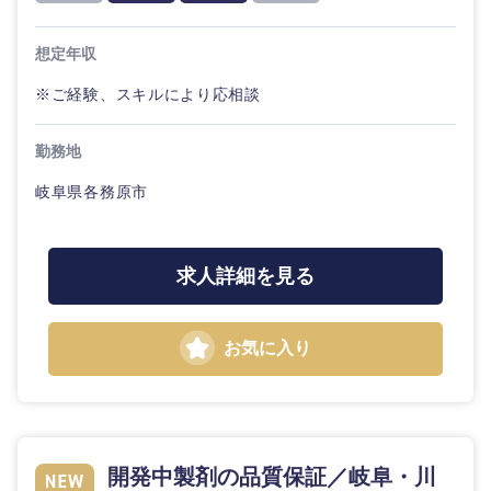
20代
30代
経営ボー
事業企画・事業開発
管理
推奨年齢
ド
秋田県
岩手県
自動車・機械・船舶
想定年収
40代
50代
事業管理
SCM
管理
※ご経験、スキルにより応相談
宮城県
山形県
電気・電子・半導体
人事
新規事業企画・立上げ
SCM
勤務地
福島県
素材・化学・金属
フリーワード
マーケティング
岐阜県各務原市
M&A・事業投資
人事
営業
食品・化粧品・アパレル・消費財
マーケテ
こだわり条件を入力ください
経営企画
求人詳細を見る
ィング
サービス
急募
第二新卒
メディカル・ヘルスケア・ライフサイエンス
政策渉外
営業
お気に入り
クリエイティブ
スタートアップ企
その他企画業務
金融
上場企業
サービス
業
コンサルタント
クリエイ
建設・不動産
外資系企業
英語を活かす
ティブ
専門職
開発中製剤の品質保証／岐阜・川