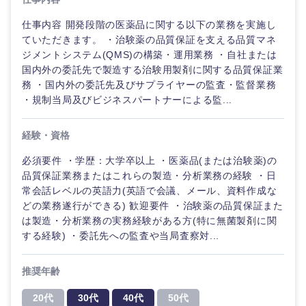
仕事内容 開発段階の医薬品に関する以下の業務を実施し
ていただきます。 ・治験薬の品質保証を支える品質マネ
ジメントシステム(QMS)の構築・運用業務 ・自社または
国内外の委託先で製造する治験用製剤に関する品質保証業
務 ・国内外の委託先及びサプライヤーの監査・監督業務
・規制当局及びビジネスパートナーによる監...
経験・資格
必須要件 ・学歴：大学卒以上 ・医薬品(または治験薬)の
品質保証業務またはこれらの製造・分析業務の経験 ・日
常会話レベルの英語力(英語で会議、メール、資料作成な
どの業務遂行ができる) 歓迎要件 ・治験薬の品質保証また
ご希望の職種を選択してください
ご希望の職種を選択してください
ご希望の業界を選択してください
ご希望の勤務地を選択してください
ご希望条件を入力ください
は製造・分析業務の実務経験がある方(特に無菌製剤に関
する経験) ・委託先への監査や当局査察対...
経営企
経営企画・事業企画
商社・卸
北海道・東北地方
画・事業
すべての経営企画・事業企
希望年収
推奨年齢
企画
画
経営ボード
北海道
青森県
エネルギー・資源・環境
20代
30代
40代
50代