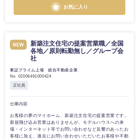
鳥取県
島根県
お気に入り
岡山県
広島県
山口県
徳島県
新築注文住宅の提案営業職／全国
各地／原則転勤無し／グループ会
香川県
愛媛県
社
東証プライム上場 総合不動産企業
高知県
No. 02006481000424
正社員
仕事内容
お客様の夢のマイホーム、新築注文住宅の提案営業です。
新規飛び込み営業はありませんが、モデルハウスへの来
場・インターネット等でお問い合わせなど反響のあったお
客様に加え、過去にお問い合わせいただいたお客様や不動