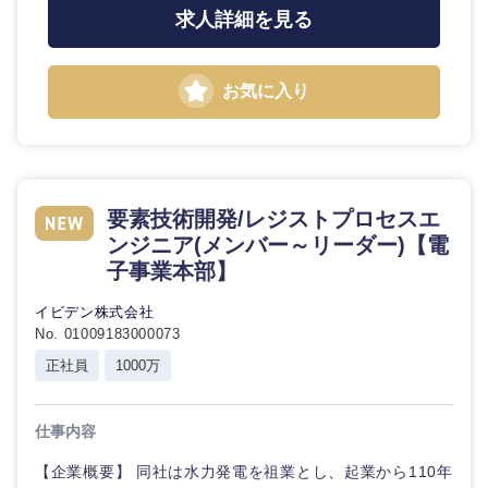
求人詳細を見る
お気に入り
要素技術開発/レジストプロセスエ
ンジニア(メンバー～リーダー)【電
九州・沖縄
子事業本部】
イビデン株式会社
福岡県
佐賀県
No. 01009183000073
正社員
1000万
長崎県
熊本県
仕事内容
大分県
宮崎県
【企業概要】 同社は水力発電を祖業とし、起業から110年