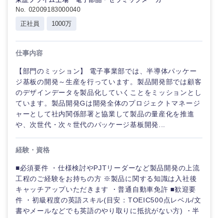
No. 02009183000040
正社員
1000万
仕事内容
【部門のミッション】 電子事業部では、半導体パッケー
ジ基板の開発～生産を行っています。製品開発部では顧客
のデザインデータを製品化していくことをミッションとし
ています。製品開発Gは開発全体のプロジェクトマネージ
ャーとして社内関係部署と協業して製品の量産化を推進
や、次世代・次々世代のパッケージ基板開発...
経験・資格
■必須要件 ・仕様検討やPJTリーダーなど製品開発の上流
工程のご経験をお持ちの方 ※製品に関する知識は入社後
キャッチアップいただきます ・普通自動車免許 ■歓迎要
件 ・初級程度の英語スキル(目安：TOEIC500点レベル/文
書やメールなどでも英語のやり取りに抵抗がない方) ・半