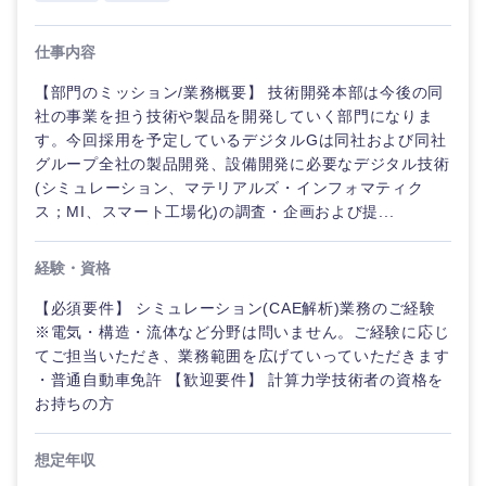
仕事内容
選択する
選択する
選択する
選択する
【部門のミッション/業務概要】 技術開発本部は今後の同
社の事業を担う技術や製品を開発していく部門になりま
す。今回採用を予定しているデジタルGは同社および同社
グループ全社の製品開発、設備開発に必要なデジタル技術
(シミュレーション、マテリアルズ・インフォマティク
ス；MI、スマート工場化)の調査・企画および提...
経験・資格
【必須要件】 シミュレーション(CAE解析)業務のご経験
※電気・構造・流体など分野は問いません。ご経験に応じ
てご担当いただき、業務範囲を広げていっていただきます
・普通自動車免許 【歓迎要件】 計算力学技術者の資格を
お持ちの方
想定年収