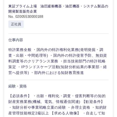
東証プライム上場 油圧緩衝機器・油圧機器・システム製品の
開発製造販売企業
No. 02005530000188
正社員
仕事内容
特許業務全般 ・国内外の特許権利化業務(発明発掘・調
査・出願・中間処理等) ・国内外の特許侵害予防、無効資
料調査等のクリアランス業務 ・担当技術部門の特許戦略
策定 ・IPランドスケープ活動(知財分析結果の事業部・経
営へ提供等) ・部内外における知財教育推進
経験・資格
【必須条件】 ・出願・権利化・調査・侵害判断等の知的
財産実務業務(機械、電気、情報通信関連) 【歓迎条件】
・知財分析や事業戦略立案の経験 ・弁理士資格 ・知的財
産管理技能検定2級以上 【求める人物像】 ・自走して知