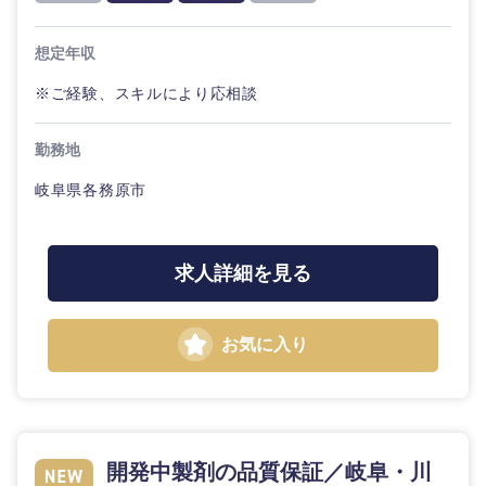
20代
30代
経営ボー
事業企画・事業開発
管理
推奨年齢
ド
秋田県
岩手県
自動車・機械・船舶
想定年収
40代
50代
事業管理
SCM
管理
※ご経験、スキルにより応相談
宮城県
山形県
電気・電子・半導体
人事
新規事業企画・立上げ
SCM
勤務地
福島県
素材・化学・金属
フリーワード
マーケティング
岐阜県各務原市
M&A・事業投資
人事
営業
食品・化粧品・アパレル・消費財
マーケテ
こだわり条件を入力ください
経営企画
求人詳細を見る
ィング
サービス
急募
第二新卒
メディカル・ヘルスケア・ライフサイエンス
政策渉外
営業
お気に入り
クリエイティブ
スタートアップ企
その他企画業務
金融
上場企業
サービス
業
コンサルタント
クリエイ
建設・不動産
外資系企業
英語を活かす
ティブ
専門職
開発中製剤の品質保証／岐阜・川