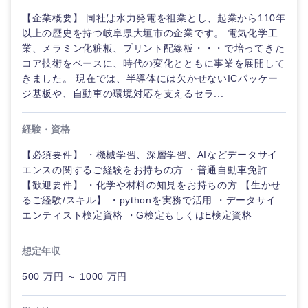
海外
【企業概要】 同社は水力発電を祖業とし、起業から110年
以上の歴史を持つ岐阜県大垣市の企業です。 電気化学工
業、メラミン化粧板、プリント配線板・・・で培ってきた
コア技術をベースに、時代の変化とともに事業を展開して
きました。 現在では、半導体には欠かせないICパッケー
ジ基板や、自動車の環境対応を支えるセラ...
経験・資格
【必須要件】 ・機械学習、深層学習、AIなどデータサイ
エンスの関するご経験をお持ちの方 ・普通自動車免許
【歓迎要件】 ・化学や材料の知見をお持ちの方 【生かせ
るご経験/スキル】 ・pythonを実務で活用 ・データサイ
エンティスト検定資格 ・G検定もしくはE検定資格
想定年収
500 万円 ～ 1000 万円