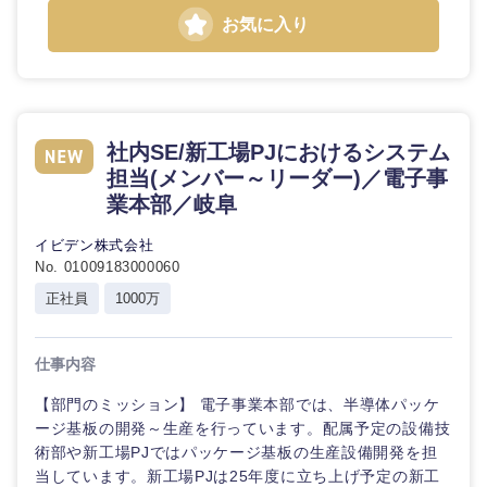
鳥取県
島根県
お気に入り
岡山県
広島県
山口県
徳島県
社内SE/新工場PJにおけるシステム
担当(メンバー～リーダー)／電子事
香川県
愛媛県
業本部／岐阜
イビデン株式会社
高知県
No. 01009183000060
正社員
1000万
仕事内容
【部門のミッション】 電子事業本部では、半導体パッケ
ージ基板の開発～生産を行っています。配属予定の設備技
術部や新工場PJではパッケージ基板の生産設備開発を担
当しています。新工場PJは25年度に立ち上げ予定の新工