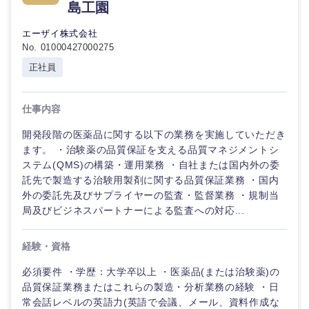
島工園
倉庫・運輸・物流
転勤なし
海外勤務あり
コンサル
技術職（IT）、Webサービス・制作、ゲーム
タント
エーザイ株式会社
No. 01000427000275
技術職（モノづくり）
小売・通販・外食
年間休日120日以
フルリモート
専門職
正社員
上
金融専門職
IT・通信
技術職
完全週休2日制
社宅・家賃補助有
仕事内容
（IT）、
メディカル
Webサー
開発段階の医薬品に関する以下の業務を実施していただき
ビス・制
WEBサービス
作、ゲー
ます。 ・治験薬の品質保証を支える品質マネジメントシ
不動産専門職
ム
ステム(QMS)の構築・運用業務 ・自社または国内外の委
コンサル・シンクタンク
託先で製造する治験用製剤に関する品質保証業務 ・国内
建設・施工管理
外の委託先及びサプライヤーの監査・監督業務 ・規制当
技術職
（モノづ
局及びビジネスパートナーによる監査への対応...
広告・宣伝・印刷
くり）
事務職
経験・資格
金融専門
その他
マスメディア
職
必須要件 ・学歴：大学卒以上 ・医薬品(または治験薬)の
品質保証業務またはこれらの製造・分析業務の経験 ・日
常会話レベルの英語力(英語で会議、メール、資料作成な
エンターテイメント
メディカ