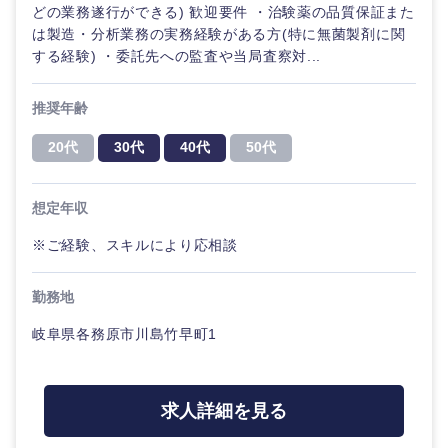
ル
どの業務遂行ができる) 歓迎要件 ・治験薬の品質保証また
は製造・分析業務の実務経験がある方(特に無菌製剤に関
法律・特許事務所・監査法人
する経験) ・委託先への監査や当局査察対...
不動産専
門職
推奨年齢
人材・アウトソーシング
建設・施
20代
30代
40代
50代
工管理
関東地方
サービス
事務職
想定年収
茨城県
栃木県
その他
※ご経験、スキルにより応相談
その他
群馬県
埼玉県
勤務地
千葉県
東京都
岐阜県各務原市川島竹早町1
神奈川県
求人詳細を見る