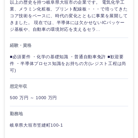
鹿児島県
沖縄県
以上の歴史を持つ岐阜県大垣市の企業です。 電気化学工
業、メラミン化粧板、プリント配線板・・・で培ってきた
コア技術をベースに、時代の変化とともに事業を展開して
きました。 現在では、半導体には欠かせないICパッケー
ジ基板や、自動車の環境対応を支えるセラ...
経験・資格
■必須要件 ・化学の基礎知識 ・普通自動車免許 ■歓迎要
件 ・半導体プロセス知識をお持ちの方(レジスト工程は尚
可)
想定年収
500 万円 ～ 1000 万円
勤務地
岐阜県大垣市笠縫町100-1