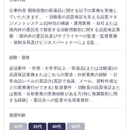
仕事内容 開発段階の医薬品に関する以下の業務を実施し
ていただきます。 ・治験薬の品質保証を支える品質マネ
ジメントシステム(QMS)の構築・運用業務 ・自社または
国内外の委託先で製造する治験用製剤に関する品質保証業
務 ・国内外の委託先及びサプライヤーの監査・監督業務
・規制当局及びビジネスパートナーによる監...
経験・資格
必須要件 ・学歴：大学卒以上 ・医薬品(または治験薬)の
品質保証業務またはこれらの製造・分析業務の経験 ・日
常会話レベルの英語力(英語で会議、メール、資料作成な
どの業務遂行ができる) 歓迎要件 ・治験薬の品質保証また
ご希望の職種を選択してください
ご希望の職種を選択してください
ご希望の業界を選択してください
ご希望の勤務地を選択してください
ご希望条件を入力ください
は製造・分析業務の実務経験がある方(特に無菌製剤に関
する経験) ・委託先への監査や当局査察対...
経営企
経営企画・事業企画
商社・卸
北海道・東北地方
画・事業
すべての経営企画・事業企
希望年収
推奨年齢
企画
画
経営ボード
北海道
青森県
エネルギー・資源・環境
20代
30代
40代
50代