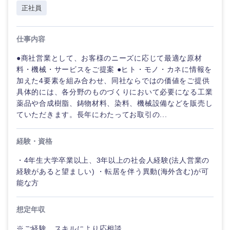
大阪府
兵庫県
正社員
奈良県
和歌山県
仕事内容
●商社営業として、お客様のニーズに応じて最適な原材
料・機械・サービスをご提案 ●ヒト・モノ・カネに情報を
加えた4要素を組み合わせ、同社ならではの価値をご提供
具体的には、各分野のものづくりにおいて必要になる工業
薬品や合成樹脂、鋳物材料、染料、機械設備などを販売し
中国・四国地方
ていただきます。長年にわたってお取引の...
鳥取県
島根県
経験・資格
・4年生大学卒業以上、3年以上の社会人経験(法人営業の
岡山県
広島県
経験があると望ましい) ・転居を伴う異動(海外含む)が可
能な方
山口県
徳島県
想定年収
香川県
愛媛県
※ご経験、スキルにより応相談