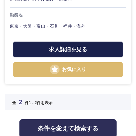
高知県
勤務地
東京・大阪・富山・石川・福井・海外
求人詳細を見る
九州・沖縄
お気に入り
福岡県
佐賀県
長崎県
熊本県
2
全
件
1 - 2件を表示
大分県
宮崎県
条件を変えて検索する
鹿児島県
沖縄県