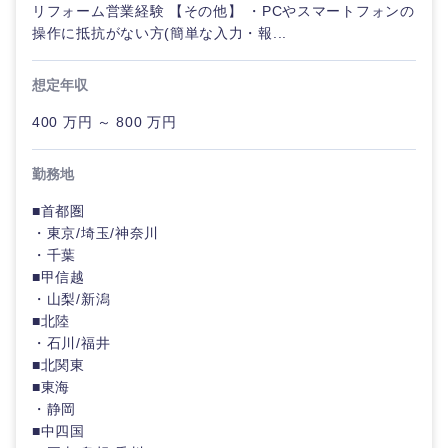
リフォーム営業経験 【その他】 ・PCやスマートフォンの
タント
技術職（モノづくり）
小売・通販・外食
年間休日120日以
操作に抵抗がない方(簡単な入力・報...
神奈川県
フルリモート
上
専門職
金融専門職
想定年収
IT・通信
完全週休2日制
社宅・家賃補助有
技術職
400 万円 ～ 800 万円
メディカル
（IT）、
Webサー
WEBサービス
ビス・制
勤務地
不動産専門職
作、ゲー
甲信越・北陸
ム
■首都圏
コンサル・シンクタンク
建設・施工管理
・東京/埼玉/神奈川
新潟県
富山県
・千葉
技術職
広告・宣伝・印刷
（モノづ
■甲信越
事務職
くり）
・山梨/新潟
石川県
福井県
■北陸
その他
マスメディア
金融専門
・石川/福井
山梨県
長野県
職
■北関東
■東海
エンターテイメント
・静岡
メディカ
ル
■中四国