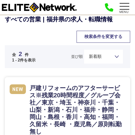
MENU
すべての営業 | 福井県の求人・転職情報
検索条件を変更する
2
全
件
並び順
1 - 2件を表示
ご希望の職種を選択してください
ご希望の職種を選択してください
ご希望の業界を選択してください
ご希望の勤務地を選択してください
ご希望条件を入力ください
戸建リフォームのアフターサービ
ス※残業20時間程度／グループ会
経営企
経営企画・事業企画
商社・卸
北海道・東北地方
社／東京・埼玉・神奈川・千葉・
画・事業
すべての経営企画・事業企
希望年収
山梨・新潟・石川・福井・静岡・
企画
画
経営ボード
北海道
青森県
岡山・島根・香川・高知・福岡・
エネルギー・資源・環境
久留米・長崎 ・鹿児島／原則転勤
20代
30代
経営ボー
事業企画・事業開発
管理
推奨年齢
ド
無し
秋田県
岩手県
自動車・機械・船舶