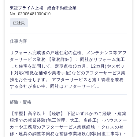
40代
50代
事業管理
東証プライム上場 総合不動産企業
SCM
管理
宮城県
山形県
No. 02006481000410
電気・電子・半導体
正社員
人事
新規事業企画・立上げ
SCM
福島県
素材・化学・金属
フリーワード
マーケティング
M&A・事業投資
人事
仕事内容
リフォーム完成後の戸建住宅の点検、メンテナンス等アフ
営業
食品・化粧品・アパレル・消費財
マーケテ
こだわり条件を入力ください
経営企画
ターサービス業務 【業務詳細】： 同社がリフォーム施工
ィング
した住宅を訪問して、定期点検(3カ月、12カ月)やスポッ
サービス
急募
第二新卒
ト対応(軽微な補修や業者手配)などのアフターサービス業
メディカル・ヘルスケア・ライフサイエンス
政策渉外
営
務をお任せします。 アフターサービスと施工管理を兼務
関東地方
業
クリエイティブ
する会社が多い中、同社はアフターサービ...
スタートアップ企
その他企画業務
金融
上場企業
業
茨城県
栃木県
サービス
コンサルタント
経験・資格
建設・不動産
外資系企業
英語を活かす
【学歴】高卒以上 【経験】 下記いずれかのご経験 ・建築
群馬県
埼玉県
クリエイ
専門職
ティブ
現場での就業経験(施工管理、大工、多能工) ・ハウスメー
カーや工務店のアフターサービス業務経験 ・クロスの補
倉庫・運輸・物流
転勤なし
海外勤務あり
技術職（IT）、Webサービス・制作、ゲーム
千葉県
東京都
修・建具の調整等簡易な補修作業経験(原状回復工事等) ・
コンサル