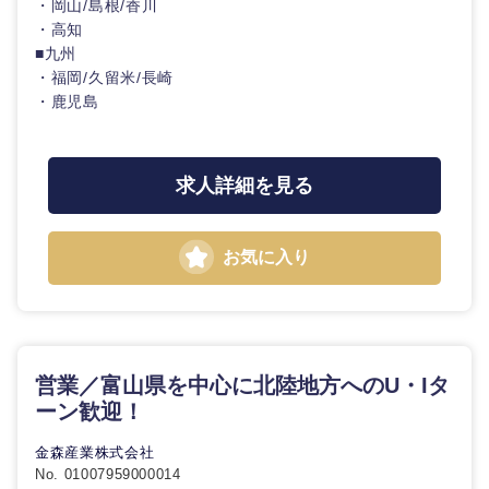
法律・特許事務所・監査法人
・岡山/島根/香川
・高知
不動産専
■九州
門職
人材・アウトソーシング
東海地方
・福岡/久留米/長崎
・鹿児島
建設・施
工管理
サービス
岐阜県
静岡県
求人詳細を見る
事務職
愛知県
三重県
その他
その他
お気に入り
近畿地方
営業／富山県を中心に北陸地方へのU・Iタ
ーン歓迎！
滋賀県
京都府
金森産業株式会社
No. 01007959000014