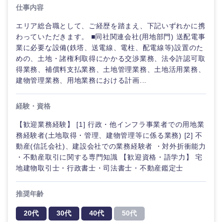
企画
画
仕事内容
経営ボード
北海道
青森県
エネルギー・資源・環境
エリア総合職として、ご経歴を踏まえ、下記いずれかに携
20代
30代
経営ボー
事業企画・事業開発
管理
推奨年齢
ド
わっていただきます。 ■同社関連会社(用地部門) 送配電事
秋田県
岩手県
自動車・機械・船舶
業に必要な設備(鉄塔、送電線、電柱、配電線等)設置のた
40代
50代
事業管理
SCM
めの、土地・諸権利取得にかかる交渉業務、法令許認可取
管
宮城県
山形県
得業務、補償料支払業務、土地管理業務、土地活用業務、
理
電気・電子・半導体
建物管理業務、用地業務における計画...
人事
新規事業企画・立上げ
福島県
SCM
素材・化学・金属
フリーワード
経験・資格
マーケティング
M&A・事業投資
人事
【歓迎業務経験】 [1] 行政・他インフラ事業者での用地業
営業
食品・化粧品・アパレル・消費財
務経験者(土地取得・管理、建物管理等に係る業務) [2] 不
こだわり条件を入力ください
経営企画
マーケテ
動産(信託会社)、建設会社での業務経験者 ・対外折衝能力
ィング
サービス
・不動産取引に関する専門知識 【歓迎資格・語学力】 宅
急募
第二新卒
メディカル・ヘルスケア・ライフサイエンス
政策渉外
地建物取引士・行政書士・司法書士・不動産鑑定士
営業
クリエイティブ
スタートアップ企
その他企画業務
金融
推奨年齢
上場企業
業
サービス
コンサルタント
20代
30代
40代
50代