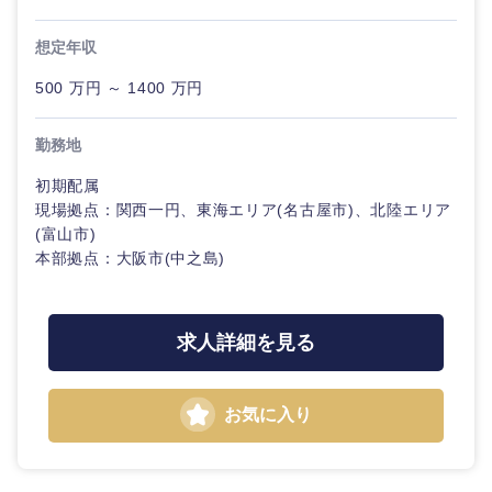
建設・不動産
外資系企業
英語を活かす
クリエイ
専門職
ティブ
関東地方
想定年収
倉庫・運輸・物流
転勤なし
海外勤務あり
技術職（IT）、Webサービス・制作、ゲーム
500 万円 ～ 1400 万円
コンサル
茨城県
栃木県
タント
技術職（モノづくり）
小売・通販・外食
年間休日120日以
フルリモート
勤務地
上
群馬県
埼玉県
専門職
金融専門職
初期配属
IT・通信
現場拠点：関西一円、東海エリア(名古屋市)、北陸エリア
完全週休2日制
社宅・家賃補助有
千葉県
東京都
技術職
(富山市)
メディカル
（IT）、
本部拠点：大阪市(中之島)
Webサー
WEBサービス
神奈川県
ビス・制
不動産専門職
作、ゲー
ム
コンサル・シンクタンク
求人詳細を見る
建設・施工管理
技術職
広告・宣伝・印刷
（モノづ
事務職
お気に入り
くり）
その他
マスメディア
金融専門