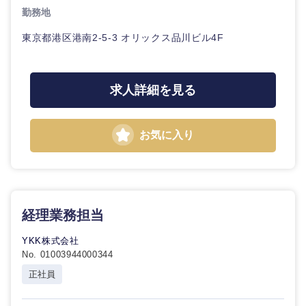
勤務地
東京都港区港南2-5-3 オリックス品川ビル4F
求人詳細を見る
お気に入り
九州・沖縄
福岡県
佐賀県
経理業務担当
長崎県
熊本県
YKK株式会社
大分県
宮崎県
No. 01003944000344
正社員
鹿児島県
沖縄県