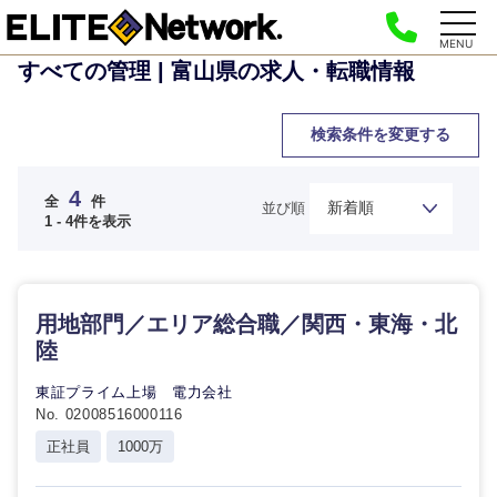
MENU
すべての管理 | 富山県の求人・転職情報
検索条件を変更する
4
全
件
並び順
1 - 4件を表示
用地部門／エリア総合職／関西・東海・北
陸
ご希望の職種を選択してください
ご希望の職種を選択してください
ご希望の業界を選択してください
ご希望の勤務地を選択してください
ご希望条件を入力ください
東証プライム上場 電力会社
No. 02008516000116
正社員
1000万
経営企
経営企画・事業企画
商社・卸
北海道・東北地方
画・事業
すべての経営企画・事業企
希望年収