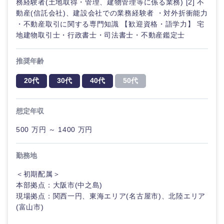
務経験者(土地取得・管理、建物管理等に係る業務) [2] 不
動産(信託会社)、建設会社での業務経験者 ・対外折衝能力
・不動産取引に関する専門知識 【歓迎資格・語学力】 宅
地建物取引士・行政書士・司法書士・不動産鑑定士
東海地方
推奨年齢
20代
30代
40代
50代
岐阜県
静岡県
想定年収
愛知県
三重県
500 万円 ～ 1400 万円
勤務地
＜初期配属＞
本部拠点：大阪市(中之島)
現場拠点：関西一円、東海エリア(名古屋市)、北陸エリア
(富山市)