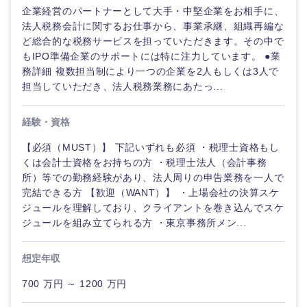
企業経営のパートナーとして大手・中堅企業をお相手に、
法人税務会計に関するお仕事から、事業承継、組織再編な
ど総合的な税務サービスを担っていただきます。その中で
もIPO準備企業のサポートには特に注力しています。 ●業
中国・四国地方
務詳細 複数担当制により一つの企業を2人もしくは3人で
担当していただき、法人税務業務にあたっ...
鳥取県
島根県
経験・資格
岡山県
広島県
【必須（MUST）】 下記いずれも必須 ・税理士資格もし
くは会計士資格をお持ちの方 ・税理士法人（会計事務
山口県
徳島県
所）等での勤務経験があり、法人周りの申告業務を一人で
完結できる方 【歓迎（WANT）】 ・上場会社の決算スケ
香川県
愛媛県
ジュールを理解しており、クライアントを巻き込んでスケ
ジュールを組み立てられる方 ・東京事務所メン...
高知県
想定年収
700 万円 ～ 1200 万円