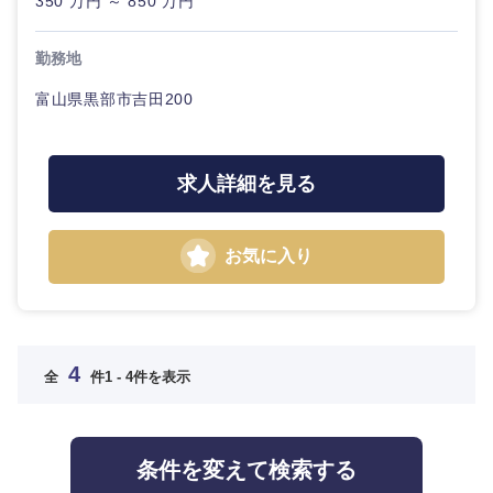
350 万円 ～ 850 万円
勤務地
富山県黒部市吉田200
選択する
選択する
選択する
選択する
求人詳細を見る
お気に入り
4
全
件
1 - 4件を表示
条件を変えて検索する