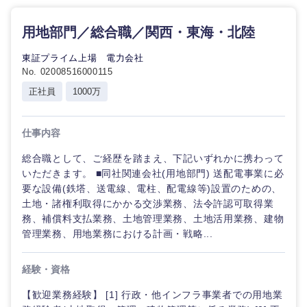
職
エンターテイメント
用地部門／総合職／関西・東海・北陸
メディカ
ル
東証プライム上場 電力会社
法律・特許事務所・監査法人
甲信越・北陸
No. 02008516000115
不動産専
正社員
1000万
門職
人材・アウトソーシング
新潟県
富山県
建設・施
仕事内容
工管理
サービス
石川県
福井県
総合職として、ご経歴を踏まえ、下記いずれかに携わって
いただきます。 ■同社関連会社(用地部門) 送配電事業に必
事務職
山梨県
長野県
その他
要な設備(鉄塔、送電線、電柱、配電線等)設置のための、
土地・諸権利取得にかかる交渉業務、法令許認可取得業
その他
務、補償料支払業務、土地管理業務、土地活用業務、建物
管理業務、用地業務における計画・戦略...
経験・資格
【歓迎業務経験】 [1] 行政・他インフラ事業者での用地業