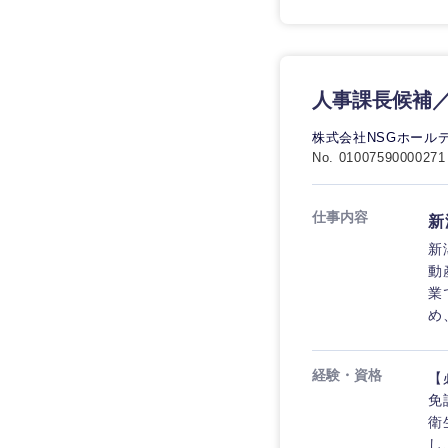
人事課長候補
株式会社NSGホール
No. 01007590000271
仕事内容
新
新
動
業
め
経験・資格
【
免
衛
し