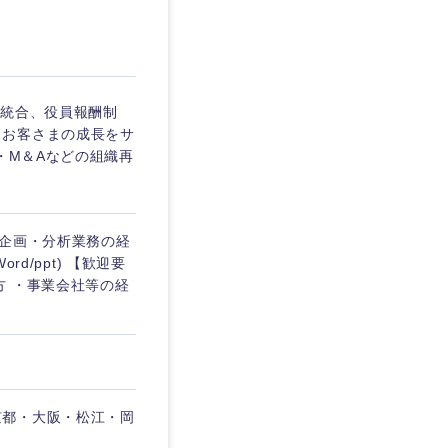
埼玉県
東京都
の統合、役員報酬制
、お客さまの成長をサ
・M＆Aなどの組織再
企業
営企画・分析業務の経
を活かす
d/ppt) 【歓迎要
方 ・事業会社等の経
リモート
・家賃補助有
京都・大阪・松江・岡