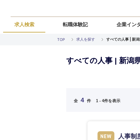
求人検索
転職体験記
企業イン
求人を探す
すべての人事 | 新
TOP
すべての人事 | 新
ご希望の職種を
ご希望の職種を
ご希望の業界を
ご希望の勤務地
ご希望条件を入
4
全
件
1 - 4件を表示
希望年収
経営企画・事業企画
経営企画・事業企画
商社・卸
北海道・東北
エネルギー・資源・
経営ボード
経営ボード
北海道
推奨年齢
人事制
自動車・機械・船舶