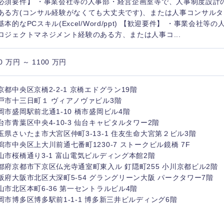
必須要件】 ・事業会社等の人事部・経営企画室等で、人事制度設計
ある方(コンサル経験がなくても大丈夫です)、または人事コンサル
基本的なPCスキル(Excel/Word/ppt) 【歓迎要件】 ・事業会社
ロジェクトマネジメント経験のある方、または人事コ...
0 万円 ～ 1100 万円
京都中央区京橋2-2-1 京橋エドグラン19階
戸市十三日町１ ヴィアノヴァビル3階
岡市盛岡駅前北通1-10 橋市盛岡ビル4階
台市青葉区中央4-10-3 仙台キャピタルタワー2階
玉県さいたま市大宮区仲町3-13-1 住友生命大宮第２ビル3階
潟市中央区上大川前通七番町1230-7 ストークビル鏡橋 7F
山市桜橋通り3-1 富山電気ビルディング本館2階
中国・四国地方
都府京都市下京区仏光寺通室町東入ル 釘隠町255 小川京都ビル2階
阪府大阪市北区大深町5-54 グラングリーン大阪 パークタワー7階
京都府
鳥取県
山市北区本町6-36 第一セントラルビル4階
岡市博多区博多駅前1-1-1 博多新三井ビルディング6階
兵庫県
岡山県
和歌山県
山口県