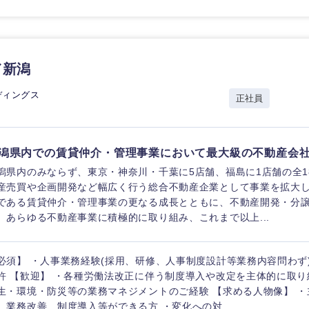
／新潟
ディングス
正社員
潟県内での賃貸仲介・管理事業において最大級の不動産会
潟県内のみならず、東京・神奈川・千葉に5店舗、福島に1店舗の全1
産売買や企画開発など幅広く行う総合不動産企業として事業を拡大し
である賃貸仲介・管理事業の更なる成長とともに、不動産開発・分
、あらゆる不動産事業に積極的に取り組み、これまで以上...
必須】 ・人事業務経験(採用、研修、人事制度設計等業務内容問わず
選択する
選択する
選択する
選択する
許 【歓迎】 ・各種労働法改正に伴う制度導入や改定を主体的に取り
生・環境・防災等の業務マネジメントのご経験 【求める人物像】 
、業務改善、制度導入等ができる方 ・変化への対...