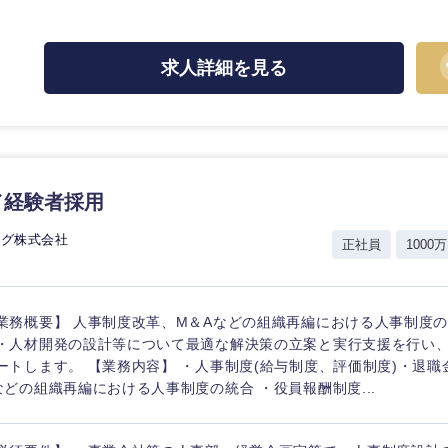
ス・制作、ゲーム
ス・
選択する
求人詳細を見る
監査法人
ング
東海地方
富山県
岐阜県
／経験者採用
福井県
愛知県
ング株式会社
正社員
1000万
長野県
業務概要】 人事制度改革、M＆Aなどの組織再編における人事制度
・人材開発の設計等について最適な解決策の立案と実行支援を行い
ートします。 【業務内容】 ・人事制度(給与制度、評価制度)・退職
などの組織再編における人事制度の統合 ・役員報酬制度...