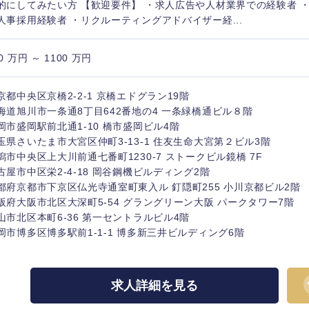
的にしてみたい方 【歓迎要件】 ・求人広告や人材業界での経験者 
人事採用経験者 ・リクルーティングアドバイザー経...
0 万円 ～ 1100 万円
海外
京都中央区京橋2-2-1 京橋エドグラン19階
海道旭川市一条通8丁目642番地の4 一条緑橋通ビル８階
佐賀県
岡市盛岡駅前北通1-10 橋市盛岡ビル4階
玉県さいたま市大宮区仲町3-13-1 住友生命大宮第２ビル3階
熊本県
潟市中央区上大川前通七番町1230-7 ストークビル鏡橋 7F
古屋市中区栄2-4-18 岡谷鋼機ビルディング2階
宮崎県
都府京都市下京区仏光寺通室町東入ル 釘隠町255 小川京都ビル2階
沖縄県
阪府大阪市北区大深町5-54 グラングリーン大阪 パークタワー7階
山市北区本町6-36 第一セントラルビル4階
岡市博多区博多駅前1-1-1 博多新三井ビルディング6階
求人詳細を見る