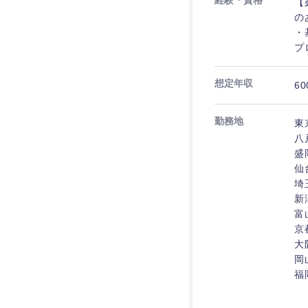
経験・資格
【
の
・
プ
想定年収
60
勤務地
東
八
盛
仙
埼
新
富
近畿地方
京
大
滋賀県
岡
福
大阪府
奈良県