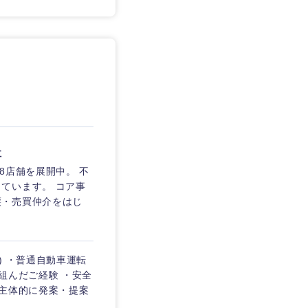
社
8店舗を展開中。 不
ています。 コア事
譲・売買仲介をはじ
) ・普通自動車運転
組んだご経験 ・安全
・主体的に発案・提案