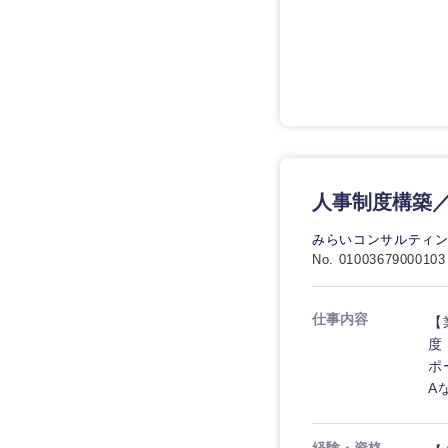
技術職（IT）、Webサービ
技術職（IT）、Webサービ
マスメディア
制作、ゲーム
技術職（モノづくり）
エンターテイメント
技術職（モノづくり）
法律・特許事務所・
金融専門職
人材・アウトソーシ
金融専門職
甲信越・北陸
メディカル
サービス
新潟県
メディカル
人事制度構築
その他
不動産専門職
石川県
不動産専門職
みらいコンサルティ
建設・施工管理
No. 01003679000103
山梨県
建設・施工管理
事務職
仕事内容
【
事務職
度
その他
ポ
A
その他