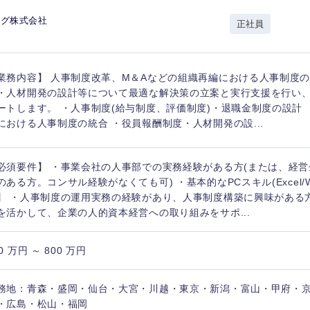
岩手県
事業管理
群馬県
ング株式会社
正社員
山形県
新規事業企画・立上げ
千葉県
M&A・事業投資
神奈川県
レル・消費財
業務内容】 人事制度改革、M＆Aなどの組織再編における人事制度
経営企画
入力ください
ケア・ライフサイエンス
・人材開発の設計等について最適な解決策の立案と実行支援を行い
政策渉外
ートします。 ・人事制度(給与制度、評価制度)・退職金制度の設計 
における人事制度の統合 ・役員報酬制度・人材開発の設...
第二新卒
上場
その他企画業務
必須要件】 ・事業会社の人事部での実務経験がある方(または、経
外資系企業
英語
のある方。コンサル経験がなくても可) ・基本的なPCスキル(Excel/Wor
】 ・人事制度の運用実務の経験があり、人事制度構築に興味がある
を活かして、企業の人的資本経営への取り組みをサポ...
海外勤務あり
フル
0 万円 ～ 800 万円
完全週休2日制
社宅
ンク
務地：青森・盛岡・仙台・大宮・川越・東京・新潟・富山・甲府・
・広島・松山・福岡