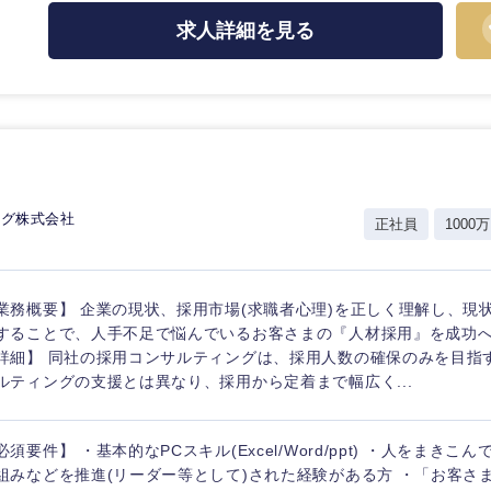
求人詳細を見る
香川県
高知県
ング株式会社
正社員
1000万
業務概要】 企業の現状、採用市場(求職者心理)を正しく理解し、現
することで、人手不足で悩んでいるお客さまの『人材採用』を成功へ
詳細】 同社の採用コンサルティングは、採用人数の確保のみを目指
ルティングの支援とは異なり、採用から定着まで幅広く...
必須要件】 ・基本的なPCスキル(Excel/Word/ppt) ・人をまき
組みなどを推進(リーダー等として)された経験がある方 ・「お客さ