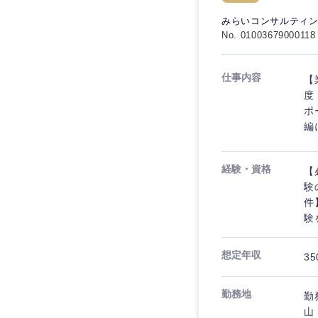
秋田県
管理
管理
電気・電子・半導体
みらいコンサルティ
宮城県
フリーワード
No. 01003679000118
SCM
SCM
素材・化学・金属
福島県
食品・化粧品・アパ
人事
人事
仕事内容
【
こだわり条件を
メディカル・ヘルス
度
マーケティング
ポ
マーケティング
金融
編
急募
営業
建設・不動産
営業
経験・資格
【
倉庫・運輸・物流
スタートアップ企業
サービス
サービス
験
小売・通販・外食
件
クリエイティブ
験
クリエイティブ
IT・通信
転勤なし
コンサルタント
WEBサービス
想定年収
コンサルタント
35
年間休日120日以上
コンサル・シンクタ
専門職
専門職
勤務地
勤
広告・宣伝・印刷
山