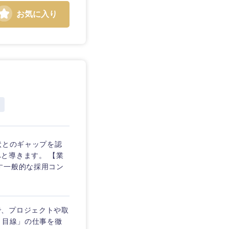
お気に入り
愛媛県
状とのギャップを認
と導きます。 【業
す一般的な採用コン
こんで、プロジェクトや取
ま目線」の仕事を徹