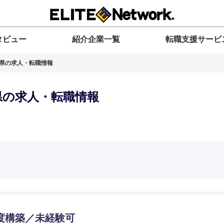
タビュー
紹介企業一覧
転職支援サービ
潟県の求人・転職情報
潟県の求人・転職情報
選択してください
選択してください
選択してください
を選択してください
力ください
地方
すべての経営企画・事業企画
関東地方
環境
青森県
事業企画・事業開発
茨城県
20代
30代
40代
50代
度構築／未経験可