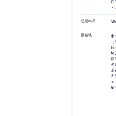
底
・
想定年収
35
九州・沖縄
勤務地
東
北
福岡県
盛
埼
長崎県
新
名
大分県
京
鹿児島県
大
岡
福