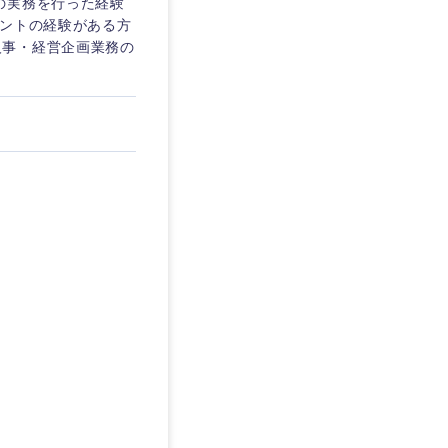
の実務を行った経験
タントの経験がある方
等の人事・経営企画業務の
島根県
広島県
徳島県