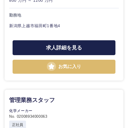
800 万円 ～ 1200 万円
勤務地
新潟県上越市福田町1番地4
中国・四国地方
求人詳細を見る
鳥取県
島根県
お気に入り
岡山県
広島県
山口県
徳島県
管理業務スタッフ
香川県
愛媛県
化学メーカー
No. 02008934000063
高知県
正社員