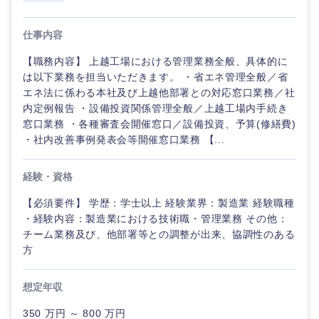
仕事内容
【職務内容】 上越工場における管理業務全般、具体的に
は以下業務を担当いただきます。 ・省エネ管理全般／省
エネ法に係わる本社及び上越他部署との対応窓口業務／社
内定例報告 ・設備投資関係管理全般／上越工場内手続き
窓口業務 ・各種審査会開催窓口／設備投資、予算(修繕費)
・社内改善事例発表会等開催窓口業務 【...
九州・沖縄
経験・資格
福岡県
佐賀県
【必須要件】 学歴：学士以上 経験業界：製造業 経験職種
・経験内容：製造業における技術職・管理業務 その他：
長崎県
熊本県
チーム業務及び、他部署等との調整が出来、協調性のある
方
大分県
宮崎県
想定年収
鹿児島県
沖縄県
350 万円 ～ 800 万円