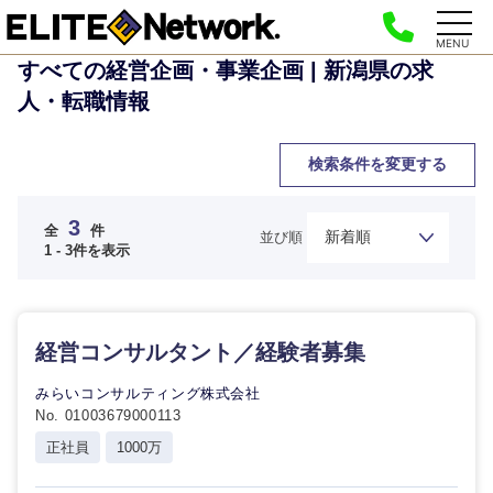
MENU
すべての経営企画・事業企画 | 新潟県の求
人・転職情報
検索条件を変更する
3
全
件
並び順
1 - 3件を表示
ご希望の職種を選択してください
ご希望の職種を選択してください
ご希望の業界を選択してください
ご希望の勤務地を選択してください
ご希望条件を入力ください
経営コンサルタント／経験者募集
みらいコンサルティング株式会社
経
経営企画・事業企画
商社・卸
北海道・東北地方
No. 01003679000113
営
すべての経営企画・事業企
希望年収
企
画
正社員
1000万
経営ボード
画・
北海道
青森県
エネルギー・資源・環境
事