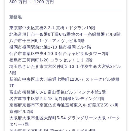
800 万円 ～ 1200 万円
倉庫・運輸・物流
転勤なし
海外勤務あり
技術職（IT）、Webサービス・制作、ゲーム
群馬県
埼玉県
クリエイ
勤務地
ティブ
技術職（モノづくり）
小売・通販・外食
年間休日120日以
フルリモート
千葉県
東京都
上
東京都中央区京橋2-2-1 京橋エドグラン19階
コンサル
北海道旭川市一条通8丁目642番地の4 一条緑橋通ビル8階
金融専門職
タント
IT・通信
八戸市十三日町1 ヴィアノヴァビル3階
神奈川県
完全週休2日制
社宅・家賃補助有
盛岡市盛岡駅前北通1-10 橋市盛岡ビル4階
メディカル
専門職
仙台市青葉区中央4-10-3 仙台キャピタルタワー2階
WEBサービス
福島市三河南町1-20 コラッセふくしま 2階
不動産専門職
埼玉県さいたま市大宮区仲町3-13-1 住友生命大宮第2ビル
技術職
3階
（IT）、
コンサル・シンクタンク
Webサー
新潟市中央区上大川前通七番町1230-7 ストークビル鏡橋
建設・施工管理
ビス・制
7F
作、ゲー
富山市桜橋通り3-1 富山電気ビルディング本館2階
広告・宣伝・印刷
ム
事務職
名古屋市中区栄2-4-18 岡谷鋼機ビルディング2階
京都府京都市下京区仏光寺通室町東入ル 釘隠町255 小川
甲信越・北陸
技術職
その他
マスメディア
京都ビル2階
（モノづ
大阪府大阪市北区大深町5-54 グラングリーン大阪 パーク
くり）
タワー7階
新潟県
富山県
エンターテイメント
岡山市北区本町6-36 第一セントラルビル4階