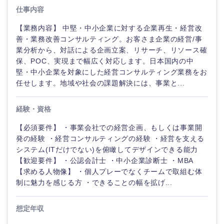
20代
30代
業
事業企画・事業開発
仕事内容
管理
推奨年齢
企
秋田県
岩手県
自動車・機械・船舶
画
【業務内容】 中堅・中小企業に対する企業再生・経営改
40代
50代
事業管理
SCM
善・業務改善コンサルティング。お客さま企業の経営/事
宮城県
山形県
経営ボー
業分析から、対話による企画立案、リサーチ、リソース確
電気・電子・半導体
ド
人事
保、POC、実現まで幅広く対応します。日本国内の中
新規事業企画・立上げ
堅・中小企業を対象にした経営コンサルティング業務をお
福島県
素材・化学・金属
任せします。地域や社会の課題解決には、事業と...
フリーワード
管理
マーケティング
M&A・事業投資
経験・資格
SCM
営業
食品・化粧品・アパレル・消費財
こだわり条件を入力ください
経営企画
【必須要件】 ・事業会社での経営企画、もしくは事業開
人事
サービス
発の経験 ・経営コンサルティングの経験 ・経営を支える
急募
第二新卒
メディカル・ヘルスケア・ライフサイエンス
政策渉外
システム(ITだけでない)を俯瞰してデザインできる能力
マーケテ
クリエイティブ
【歓迎要件】 ・公認会計士 ・中小企業診断士 ・MBA
ィング
スタートアップ企
その他企画業務
【求める人物像】 ・個人プレーでなくチームで取組む体
金融
上場企業
業
制に魅力を感じる方 ・できることの幅を拡げ...
コンサルタント
関東地方
営業
建設・不動産
外資系企業
英語を活かす
想定年収
専門職
茨城県
栃木県
サービス