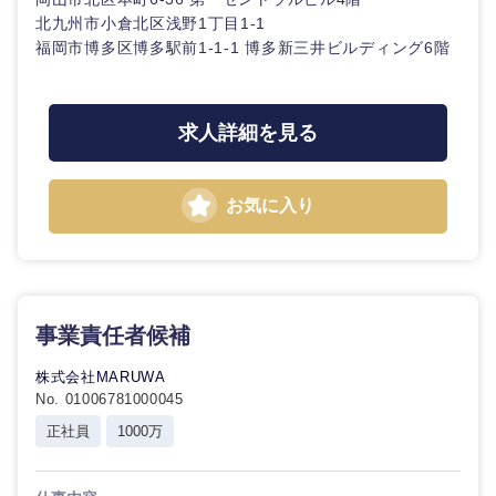
金融専門
北九州市小倉北区浅野1丁目1-1
職
石川県
福井県
福岡市博多区博多駅前1-1-1 博多新三井ビルディング6階
法律・特許事務所・監査法人
メディカ
山梨県
長野県
ル
人材・アウトソーシング
求人詳細を見る
不動産専
門職
サービス
お気に入り
建設・施
その他
工管理
事務職
事業責任者候補
東海地方
その他
株式会社MARUWA
No. 01006781000045
岐阜県
静岡県
正社員
1000万
愛知県
三重県