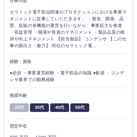
仕事内容
セラミック電子部品関連のプロダクションにおける事業マ
ネジメントに従事していただきます。 ・製造、開発、品
質、拡販の各機能の運営を行いながら、事業拡大を推進
・収益管理 ・開発や投資のマネジメント ・製品品質の維
持や向上マネジメント 【担当製品】 コンデンサ 【この仕
事の面白さ・魅力】 同社のセラミック電...
経験・資格
近畿地方
●必須 ・事業運営経験 ・電子部品の知識 ●歓迎 ・コンデ
滋賀県
京都府
ンサ業界での勤務経験
推奨年齢
大阪府
兵庫県
20代
30代
40代
50代
奈良県
和歌山県
想定年収