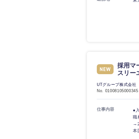
東
九州・沖縄
福岡県
採用マ
長崎県
スリー
大分県
UTグループ株式会社
鹿児島県
No. 01008105000345
仕事内容
●
職
→
本