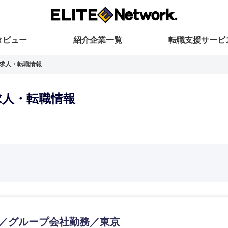
タビュー
紹介企業一覧
転職支援サービ
の求人・転職情報
求人・転職情報
選択してください
選択してください
選択してください
を選択してください
力ください
地方
すべての経営企画・事業企画
関東地方
環境
青森県
事業企画・事業開発
茨城県
20代
30代
40代
50代
E／グループ会社勤務／東京