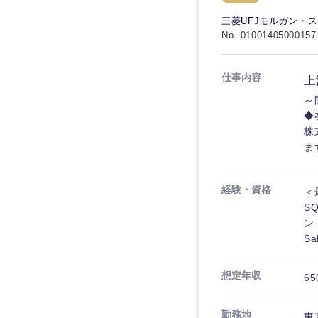
秋田県
管理
管理
電気・電子・半導体
三菱UFJモルガン・
宮城県
フリーワード
No. 01001405000157
SCM
SCM
素材・化学・金属
福島県
食品・化粧品・アパ
人事
人事
仕事内容
上
こだわり条件を
メディカル・ヘルス
～
マーケティング
マーケティング
◆
金融
急募
株
営業
ま
建設・不動産
営業
倉庫・運輸・物流
スタートアップ企業
サービス
サービス
経験・資格
＜
小売・通販・外食
S
クリエイティブ
クリエイティブ
ン
IT・通信
転勤なし
Sa
コンサルタント
WEBサービス
コンサルタント
想定年収
年間休日120日以上
65
コンサル・シンクタ
専門職
専門職
広告・宣伝・印刷
勤務地
東