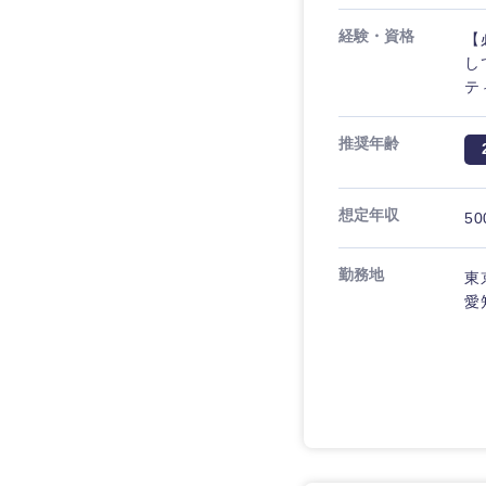
経験・資格
【
し
テ
推奨年齢
想定年収
50
勤務地
東
愛