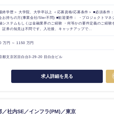
最終学歴＞ 大学院、大学卒以上 ＜応募資格/応募条件＞ ■必須条件：
をお持ちの方(事業会社/SIer不問) ■歓迎要件： ・プロジェクトマ
融システムもしくは金融業界のご経験 ・何等かの要件定義のご経験
、証券の知見は不問です。入社後、キャッチアップで...
0 万円 ～ 1150 万円
京都文京区目白台3-29-20 目白台ビル
求人詳細を見る
中国・四国地方
京都府
鳥取県
兵庫県
岡山県
部／社内SE／インフラ(PM)／東京
和歌山県
山口県