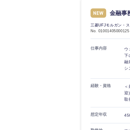
金融事
三菱UFJモルガン・
No. 01001405000125
仕事内容
ウ
下
融
シ
経験・資格
＜
迎
取
想定年収
45