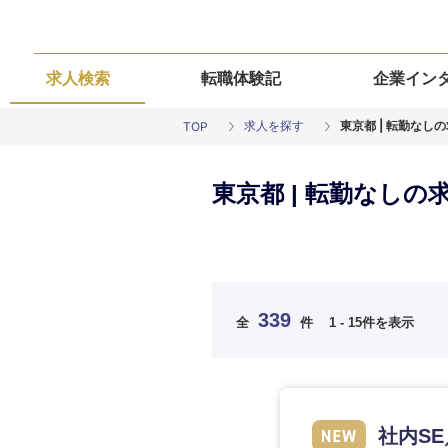
求人検索
転職体験記
企業イン
求人を探す
東京都 | 転勤なし
TOP
東京都 | 転勤なしの
ご希望の職種を
ご希望の職種を
ご希望の業界を
ご希望の勤務地
ご希望条件を入
339
全
件
1 - 15件を表示
希望年収
経営企画・事業企画
経営企画・事業企画
商社・卸
北海道・東北
エネルギー・資源・
経営ボード
経営ボード
北海道
推奨年齢
社内S
自動車・機械・船舶