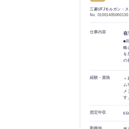
三菱UFJモルガン・
No. 01001405000130
仕事内容
在
■
略
を
の
経験・資格
＜
ム
メ
す
想定年収
65
勤務地