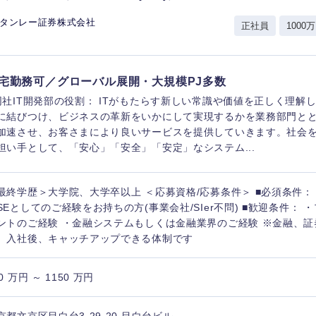
香川県
スタンレー証券株式会社
正社員
1000万
高知県
宅勤務可／グローバル展開・大規模PJ多数
同社IT開発部の役割： ITがもたらす新しい常識や価値を正しく理解
に結びつけ、ビジネスの革新をいかにして実現するかを業務部門と
加速させ、お客さまにより良いサービスを提供していきます。社会
担い手として、「安心」「安全」「安定」なシステム...
最終学歴＞大学院、大学卒以上 ＜応募資格/応募条件＞ ■必須条件：
SEとしてのご経験をお持ちの方(事業会社/SIer不問) ■歓迎条件：
ントのご経験 ・金融システムもしくは金融業界のご経験 ※金融、
。入社後、キャッチアップできる体制です
0 万円 ～ 1150 万円