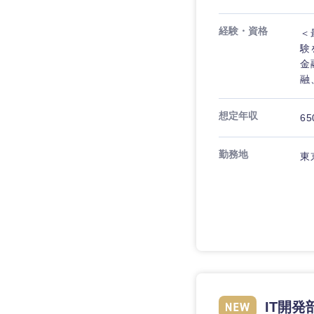
経験・資格
＜
験
金
融
想定年収
65
勤務地
東
近畿地方
滋賀県
大阪府
IT開発
奈良県