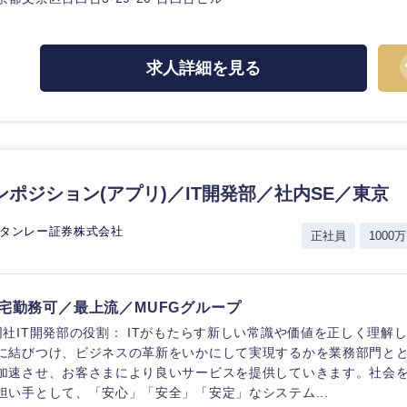
ス・制作、ゲーム
ス・
選択する
求人詳細を見る
監査法人
ング
東海地方
富山県
岐阜県
ンポジション(アプリ)／IT開発部／社内SE／東京
福井県
愛知県
スタンレー証券株式会社
正社員
1000万
長野県
宅勤務可／最上流／MUFGグループ
同社IT開発部の役割： ITがもたらす新しい常識や価値を正しく理解
に結びつけ、ビジネスの革新をいかにして実現するかを業務部門と
加速させ、お客さまにより良いサービスを提供していきます。社会
担い手として、「安心」「安全」「安定」なシステム...