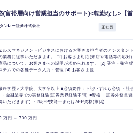
務(富裕層向け営業担当のサポート)<転勤なし>【
スタンレー証券株式会社
正社員
ェルスマネジメントビジネスにおけるお客さま担当者のアシスタント
の業務に従事いただきます。 [1] お客さま対応(来店や電話等の応対
商品について、お客さまへの説明が求められます。 [2] 受注・発注/約定
ステムでの各種データ入力・管理 [4] お客さま担...
最終学歴＞大学院、大学卒以上 ■必須要件：下記いずれも必須 ・社
) ・金融業界での実務経験(証券業界経験不問) ■資格 ・証券外務員
得いただきます) ・2級FP技能士またはAFP資格(推奨)
0 万円 ～ 700 万円