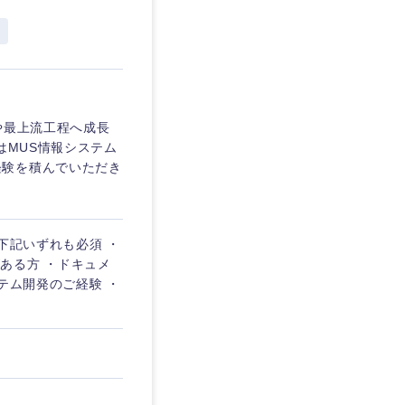
埼玉県
東京都
や最上流工程へ成長
はMUS情報システム
企業
経験を積んでいただき
を活かす
下記いずれも必須 ・
験がある方 ・ドキュメ
テム開発のご経験 ・
リモート
・家賃補助有