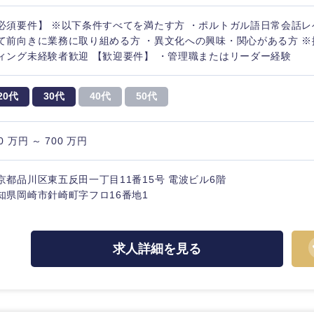
必須要件】 ※以下条件すべてを満たす方 ・ポルトガル語日常会話レ
て前向きに業務に取り組める方 ・異文化への興味・関心がある方 
ィング未経験者歓迎 【歓迎要件】 ・管理職またはリーダー経験
20代
30代
40代
50代
0 万円 ～ 700 万円
京都品川区東五反田一丁目11番15号 電波ビル6階
知県岡崎市針崎町字フロ16番地1
求人詳細を見る
選択する
選択する
選択する
選択する