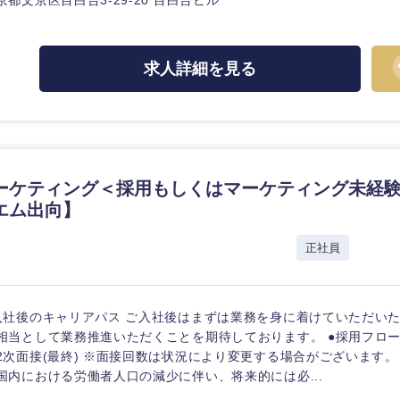
京都文京区目白台3-29-20 目白台ビル
求人詳細を見る
海外
佐賀県
ーケティング＜採用もしくはマーケティング未経験
熊本県
エム出向】
宮崎県
正社員
沖縄県
入社後のキャリアパス ご入社後はまずは業務を身に着けていただい
相当として業務推進いただくことを期待しております。 ●採用フロー
2次面接(最終) ※面接回数は状況により変更する場合がございます。 
国内における労働者人口の減少に伴い、将来的には必...