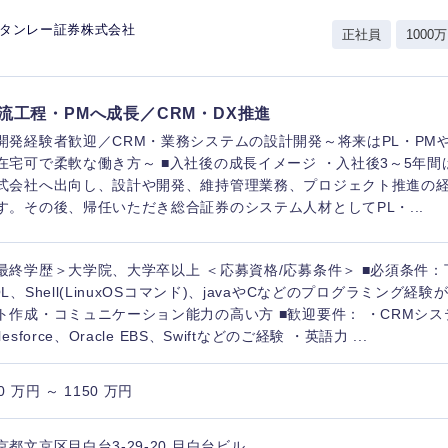
岩手県
事業管理
群馬県
スタンレー証券株式会社
正社員
1000万
山形県
新規事業企画・立上げ
千葉県
M&A・事業投資
神奈川県
レル・消費財
流工程・PMへ成長／CRM・DX推進
経営企画
入力ください
ケア・ライフサイエンス
開発経験者歓迎／CRM・業務システムの設計開発～将来はPL・PM
政策渉外
在宅可で柔軟な働き方～ ■入社後の成長イメージ ・入社後3～5年間
第二新卒
上場
式会社へ出向し、設計や開発、維持管理業務、プロジェクト推進の
その他企画業務
す。その後、帰任いただき総合証券のシステム人材としてPL・...
外資系企業
英語
最終学歴＞大学院、大学卒以上 ＜応募資格/応募条件＞ ■必須条件：
QL、Shell(LinuxOSコマンド)、javaやCなどのプログラミング経
ト作成・コミュニケーション能力の高い方 ■歓迎要件： ・CRMシス
海外勤務あり
フル
lesforce、Oracle EBS、Swiftなどのご経験 ・英語力 ...
完全週休2日制
社宅
0 万円 ～ 1150 万円
ンク
京都文京区目白台3-29-20 目白台ビル