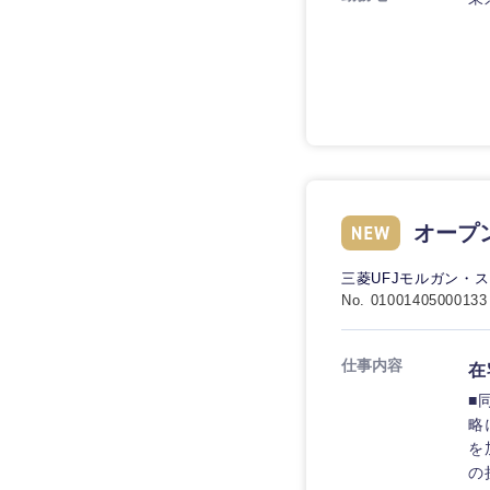
技術職（IT）、Webサービ
技術職（IT）、Webサービ
マスメディア
制作、ゲーム
技術職（モノづくり）
エンターテイメント
技術職（モノづくり）
法律・特許事務所・
金融専門職
人材・アウトソーシ
金融専門職
甲信越・北陸
メディカル
サービス
新潟県
メディカル
その他
不動産専門職
オープ
石川県
不動産専門職
建設・施工管理
三菱UFJモルガン・
山梨県
No. 01001405000133
建設・施工管理
事務職
仕事内容
在
事務職
その他
■
略
その他
を
の