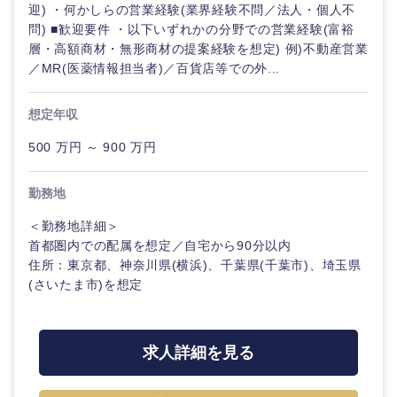
迎) ・何かしらの営業経験(業界経験不問／法人・個人不
問) ■歓迎要件 ・以下いずれかの分野での営業経験(富裕
層・高額商材・無形商材の提案経験を想定) 例)不動産営業
／MR(医薬情報担当者)／百貨店等での外...
想定年収
500 万円 ～ 900 万円
勤務地
＜勤務地詳細＞
首都圏内での配属を想定／自宅から90分以内
住所：東京都、神奈川県(横浜)、千葉県(千葉市)、埼玉県
(さいたま市)を想定
甲信越・北陸
求人詳細を見る
新潟県
富山県