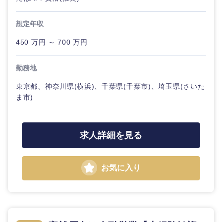
ル
法律・特許事務所・監査法人
想定年収
不動産専
門職
450 万円 ～ 700 万円
人材・アウトソーシング
建設・施
関東地方
勤務地
工管理
サービス
東京都、神奈川県(横浜)、千葉県(千葉市)、埼玉県(さいた
茨城県
栃木県
事務職
ま市)
その他
その他
群馬県
埼玉県
求人詳細を見る
千葉県
東京都
お気に入り
神奈川県