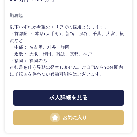
勤務地
東海地方
以下いずれか希望のエリアでの採用となります。
・首都圏 ： 本店(大手町)、新宿、渋谷、千葉、大宮、横
岐阜県
静岡県
浜など
・中部： 名古屋、刈谷、静岡
愛知県
三重県
・近畿： 大阪、梅田、難波、京都、神戸
・福岡： 福岡のみ
※転居を伴う異動は発生しません。ご自宅から90分圏内
にて転居を伴わない異動可能性はございます。
求人詳細を見る
お気に入り