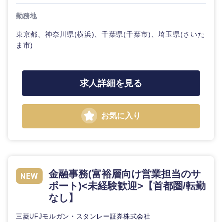
20代
30代
経営ボー
事業企画・事業開発
管理
推奨年齢
ド
秋田県
岩手県
勤務地
自動車・機械・船舶
40代
50代
事業管理
SCM
東京都、神奈川県(横浜)、千葉県(千葉市)、埼玉県(さいた
管理
宮城県
山形県
ま市)
電気・電子・半導体
人事
新規事業企画・立上げ
SCM
福島県
素材・化学・金属
フリーワード
マーケティング
求人詳細を見る
M&A・事業投資
人事
営業
食品・化粧品・アパレル・消費財
マーケテ
こだわり条件を入力ください
経営企画
お気に入り
ィング
サービス
急募
第二新卒
メディカル・ヘルスケア・ライフサイエンス
政策渉外
営業
クリエイティブ
スタートアップ企
その他企画業務
金融
上場企業
サービス
金融事務(富裕層向け営業担当のサ
業
コンサルタント
ポート)<未経験歓迎>【首都圏/転勤
クリエイ
なし】
建設・不動産
外資系企業
英語を活かす
ティブ
専門職
三菱UFJモルガン・スタンレー証券株式会社