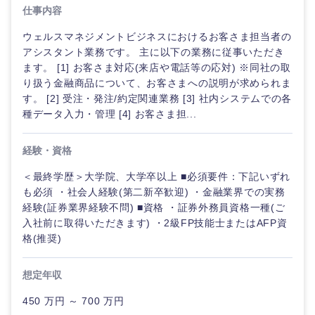
仕事内容
ウェルスマネジメントビジネスにおけるお客さま担当者の
アシスタント業務です。 主に以下の業務に従事いただき
ます。 [1] お客さま対応(来店や電話等の応対) ※同社の取
り扱う金融商品について、お客さまへの説明が求められま
す。 [2] 受注・発注/約定関連業務 [3] 社内システムでの各
種データ入力・管理 [4] お客さま担...
経験・資格
＜最終学歴＞大学院、大学卒以上 ■必須要件：下記いずれ
も必須 ・社会人経験(第二新卒歓迎) ・金融業界での実務
経験(証券業界経験不問) ■資格 ・証券外務員資格一種(ご
ご希望の職種を選択してください
ご希望の職種を選択してください
ご希望の業界を選択してください
ご希望の勤務地を選択してください
ご希望条件を入力ください
入社前に取得いただきます) ・2級FP技能士またはAFP資
格(推奨)
経営企
経営企画・事業企画
商社・卸
北海道・東北地方
画・事業
すべての経営企画・事業企
希望年収
想定年収
企画
画
経営ボード
北海道
青森県
エネルギー・資源・環境
450 万円 ～ 700 万円