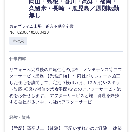
岡山・島根・香川・高知・福岡・
久留米・長崎 ・鹿児島／原則転勤
無し
東証プライム上場 総合不動産企業
No. 02006481000410
正社員
仕事内容
リフォーム完成後の戸建住宅の点検、メンテナンス等アフ
ターサービス業務 【業務詳細】： 同社がリフォーム施工
した住宅を訪問して、定期点検(3カ月、12カ月)やスポッ
ト対応(軽微な補修や業者手配)などのアフターサービス業
中国・四国地方
務をお任せします。 アフターサービスと施工管理を兼務
する会社が多い中、同社はアフターサービ...
鳥取県
島根県
経験・資格
岡山県
広島県
【学歴】高卒以上 【経験】 下記いずれかのご経験 ・建築