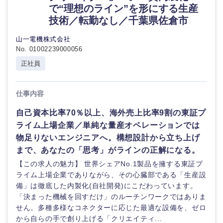
で“理想のライン”を形にする生産
技術／転勤なし／千葉県佐倉市
山一電機株式会社
No. 01002239000056
正社員
九州・沖縄
仕事内容
福岡県
佐賀県
自己資本比率70％以上、海外売上比率9割の東証プ
ライム上場企業／単純な量産オペレーションでは
長崎県
熊本県
物足りないエンジニアへ。構想設計から立ち上げ
まで、あなたの「思考」がラインの正解になる。
大分県
宮崎県
【この求人の魅力】 世界シェアNo.1製品を擁する東証プ
ライム上場企業でありながら、その心臓部である「生産設
鹿児島県
沖縄県
備」は徹底した内製化(自社開発)にこだわっています。
「決まった機械を回すだけ」のルーチンワークではありま
せん。多種多様なコネクターに応じた最適な設備を、ゼロ
から自らの手で創り上げる「クリエイティ...