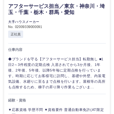
アフターサービス担当／東京・神奈川・埼
玉・千葉・栃木・群馬・愛知
大手ハウスメーカー
No. 02009339000091
正社員
仕事内容
◆ブランドを守る【アフターサービス担当】転勤無し ■1
日2～3件程度の定期点検 入居されてから3か月後、1年
後、2年後、5年後、以降5年毎に定期点検を行っていま
す。時期に応じてお客様宅に訪問し、基礎や外壁、内装電
気設備、水廻りに至るまで点検を行います。屋根等の高所
も点検するため、梯子の昇り降り作業もございま...
選択する
経験・資格
▼応募資格 学歴不問 ▼資格要件 普通自動車免許(AT限定