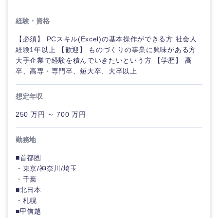
経験・資格
【必須】 PCスキル(Excel)の基本操作ができる方 社会人
経験1年以上 【歓迎】 ものづくりの事業に興味がある方
大手企業で経験を積んでいきたいという方 【学歴】 高
卒、高専・専門卒、短大卒、大卒以上
近畿地方
想定年収
滋賀県
京都府
250 万円 ～ 700 万円
大阪府
兵庫県
勤務地
■首都圏
奈良県
和歌山県
・東京/神奈川/埼玉
・千葉
■北日本
・札幌
■甲信越