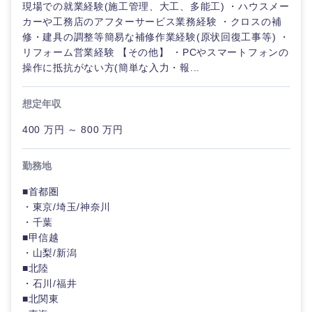
現場での就業経験(施工管理、大工、多能工) ・ハウスメー
カーや工務店のアフターサービス業務経験 ・クロスの補
山口県
徳島県
修・建具の調整等簡易な補修作業経験(原状回復工事等) ・
リフォーム営業経験 【その他】 ・PCやスマートフォンの
香川県
愛媛県
操作に抵抗がない方(簡単な入力・報...
高知県
想定年収
400 万円 ～ 800 万円
勤務地
■首都圏
・東京/埼玉/神奈川
・千葉
■甲信越
・山梨/新潟
■北陸
・石川/福井
■北関東