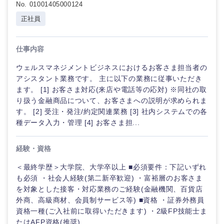
No. 01001405000124
倉庫・運輸・物流
転勤なし
海外勤務あり
コンサル
技術職（IT）、Webサービス・制作、ゲーム
タント
正社員
技術職（モノづくり）
小売・通販・外食
年間休日120日以
フルリモート
専門職
上
仕事内容
金融専門職
IT・通信
ウェルスマネジメントビジネスにおけるお客さま担当者の
技術職
完全週休2日制
社宅・家賃補助有
（IT）、
アシスタント業務です。 主に以下の業務に従事いただき
メディカル
Webサー
ます。 [1] お客さま対応(来店や電話等の応対) ※同社の取
ビス・制
WEBサービス
り扱う金融商品について、お客さまへの説明が求められま
作、ゲー
不動産専門職
す。 [2] 受注・発注/約定関連業務 [3] 社内システムでの各
ム
種データ入力・管理 [4] お客さま担...
コンサル・シンクタンク
建設・施工管理
技術職
（モノづ
経験・資格
広告・宣伝・印刷
くり）
事務職
＜最終学歴＞大学院、大学卒以上 ■必須要件：下記いずれ
も必須 ・社会人経験(第二新卒歓迎) ・富裕層のお客さま
金融専門
その他
マスメディア
を対象とした接客・対応業務のご経験(金融機関、百貨店
職
外商、高級商材、会員制サービス等) ■資格 ・証券外務員
資格一種(ご入社前に取得いただきます) ・2級FP技能士ま
エンターテイメント
メディカ
たはAFP資格(推奨)