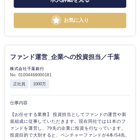
鳥取県
島根県
岡山県
広島県
お気に入り
山口県
徳島県
香川県
愛媛県
ファンド運営_企業への投資担当／千葉
株式会社千葉銀行
高知県
No. 01004469000181
正社員
1000万
仕事内容
【お任せする業務】 投資担当としてファンドの運営や新
規組成に従事していただきます。現在同社では11本のフ
ァンドを運営し、79先の企業に投資を行なっています。
投資目的で大別すると、ベンチャーファンドが4本/54先、