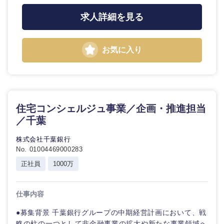
求人詳細を見る
お気に入り
住宅コンシェルジュ事業／企画・推進担当
九州・沖縄
／千葉
株式会社千葉銀行
福岡県
佐賀県
No. 01004469000283
正社員
1000万
長崎県
熊本県
仕事内容
大分県
宮崎県
●募集背景 千葉銀行グループの中期経営計画において、戦
略の柱の一つとして非金融事業の拡大や新たな事業領域へ