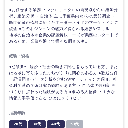
海外
●お任せする業務 ・マクロ、ミクロの両視点からの経済分
析、産業分析 ・自治体(主に千葉県内)からの受託調査 ・
民間企業の依頼に応じたオーダーメイドのマーケティング
調査 ●このポジションの魅力／得られる経験やスキル ・
地域の自治体や企業の課題解決ニーズが業務のスタートで
あるため、業務を通じて様々な調査スキ...
経験・資格
●必須要件 経済・社会の動きに関心をもっている方、また
は地域に寄り添ったまちづくりに関心のある方 ●歓迎要件
・経済調査(データ分析を含む)やマーケティング調査、社
会科学系の学術研究の経験がある方 ・自治体の各種計画
づくりに携わった経験がある方 ●求める人物像 ・主要な
情報入手手段である“ひとにきく”(ヒア...
推奨年齢
20代
30代
40代
50代