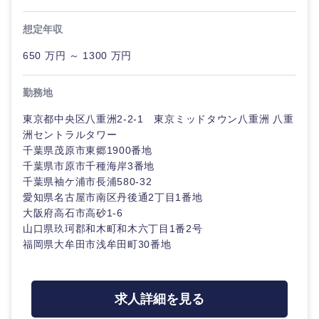
20代
30代
経営ボー
事業企画・事業開発
管理
推奨年齢
ド
秋田県
岩手県
想定年収
自動車・機械・船舶
40代
50代
事業管理
SCM
650 万円 ～ 1300 万円
管理
宮城県
山形県
電気・電子・半導体
人事
新規事業企画・立上げ
勤務地
SCM
福島県
東京都中央区八重洲2-2-1 東京ミッドタウン八重洲 八重
素材・化学・金属
フリーワード
マーケティング
M&A・事業投資
人事
洲セントラルタワー
千葉県茂原市東郷1900番地
営業
食品・化粧品・アパレル・消費財
マ
千葉県市原市千種海岸3番地
こだわり条件を入力ください
経営企画
ー
千葉県袖ケ浦市長浦580-32
ケ
サービス
愛知県名古屋市南区丹後通2丁目1番地
急募
第二新卒
テ
メディカル・ヘルスケア・ライフサイエンス
政策渉外
大阪府高石市高砂1-6
ィ
山口県玖珂郡和木町和木六丁目1番2号
ン
クリエイティブ
グ
スタートアップ企
福岡県大牟田市浅牟田町30番地
その他企画業務
金融
上場企業
業
コンサルタント
営業
建設・不動産
外資系企業
英語を活かす
求人詳細を見る
専門職
サービス