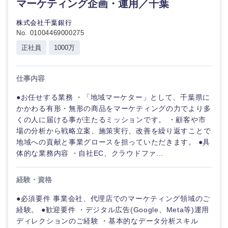
マーケティング企画・運用／千葉
株式会社千葉銀行
選択する
選択する
選択する
選択する
No. 01004469000275
正社員
1000万
仕事内容
●お任せする業務 ・「地域マーケター」として、千葉県に
かかわる有形・無形の商品をマーケティングの力でより多
くの人に届ける事が主たるミッションです。 ・顧客や市
場の分析から戦略立案、施策実行、改善を繰り返すことで
地域への貢献と事業グロースを担っていただきます。 ●具
体的な業務内容 ・自社EC、クラウドファ...
経験・資格
●必須要件 事業会社、代理店でのマーケティング領域のご
経験。 ●歓迎要件 ・デジタル広告(Google、Meta等)運用
ディレクションのご経験 ・基本的なデータ分析スキル