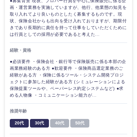
●募集背景 現状、プロパー行員を中心に保険販売に係る企
画・運営業務を実施していますが、他行、他業態の知見を
取り入れてより良いものとしたく募集するものです。現
状、保険会社からも出向を受け入れておりますが、期限付
きであり長期的に責任を持って仕事をしていただくために
は行員としての採用が必要であると考えた...
経験・資格
●必須要件 ・保険会社・銀行等で保険販売に係る本部の企
画業務経験のある方 ●歓迎要件 ・保険商品選定業務のご
経験がある方 ・保険に係るツール・システム開発プロジ
ェクトに参加した経験がある方 (シミュレーションによる
保険提案ツールや、ペーパーレス約定システムなど) ●求
める人物像 ・コミュニケーション能力が...
推奨年齢
甲信越・北陸
20代
30代
40代
50代
新潟県
富山県