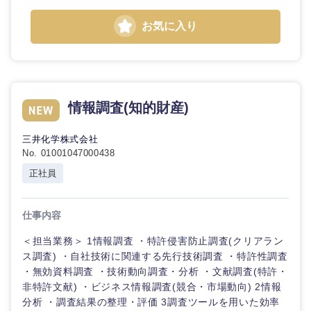
倉庫・運輸・物流
転勤なし
海外勤務あり
技術職（IT）、Webサービス・制作、ゲーム
お気に入り
クリエイ
ティブ
技術職（モノづくり）
小売・通販・外食
年間休日120日以
フルリモート
上
コンサル
金融専門職
タント
IT・通信
情報調査(知的財産)
完全週休2日制
社宅・家賃補助有
メディカル
専門職
WEBサービス
三井化学株式会社
No. 01001047000438
不動産専門職
技術職
正社員
（IT）、
コンサル・シンクタンク
Webサー
建設・施工管理
ビス・制
作、ゲー
仕事内容
広告・宣伝・印刷
ム
事務職
＜担当業務＞ 1情報調査 ・特許侵害防止調査(クリアラン
ス調査) ・自社技術に関連する先行技術調査 ・特許性調査
技術職
その他
マスメディア
・無効資料調査 ・技術動向調査・分析 ・文献調査(特許・
（モノづ
くり）
非特許文献) ・ビジネス情報調査(競合・市場動向) 2情報
分析 ・調査結果の整理・評価 3調査ツールを用いた効率
エンターテイメント