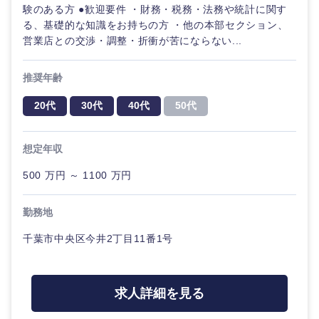
験のある方 ●歓迎要件 ・財務・税務・法務や統計に関す
る、基礎的な知識をお持ちの方 ・他の本部セクション、
営業店との交渉・調整・折衝が苦にならない...
推奨年齢
20代
30代
40代
50代
想定年収
近畿地方
500 万円 ～ 1100 万円
滋賀県
京都府
勤務地
千葉市中央区今井2丁目11番1号
大阪府
兵庫県
奈良県
和歌山県
求人詳細を見る