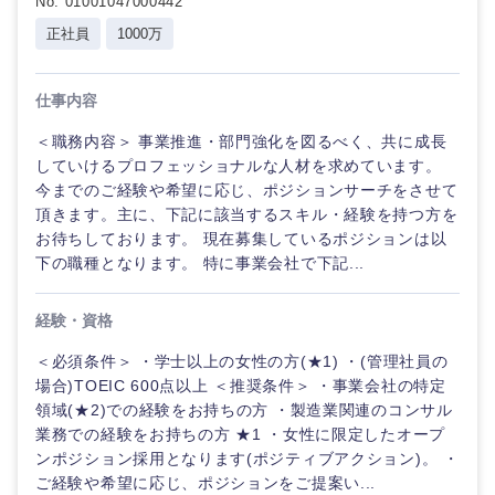
No. 01001047000442
正社員
1000万
仕事内容
＜職務内容＞ 事業推進・部門強化を図るべく、共に成長
していけるプロフェッショナルな人材を求めています。
今までのご経験や希望に応じ、ポジションサーチをさせて
頂きます。主に、下記に該当するスキル・経験を持つ方を
お待ちしております。 現在募集しているポジションは以
下の職種となります。 特に事業会社で下記...
経験・資格
ご希望の職種を選択してください
ご希望の職種を選択してください
ご希望の業界を選択してください
ご希望の勤務地を選択してください
ご希望条件を入力ください
＜必須条件＞ ・学士以上の女性の方(★1) ・(管理社員の
場合)TOEIC 600点以上 ＜推奨条件＞ ・事業会社の特定
領域(★2)での経験をお持ちの方 ・製造業関連のコンサル
経営企
経営企画・事業企画
商社・卸
北海道・東北地方
画・事業
すべての経営企画・事業企
業務での経験をお持ちの方 ★1 ・女性に限定したオープ
希望年収
企画
画
ンポジション採用となります(ポジティブアクション)。 ・
経営ボード
北海道
青森県
エネルギー・資源・環境
ご経験や希望に応じ、ポジションをご提案い...