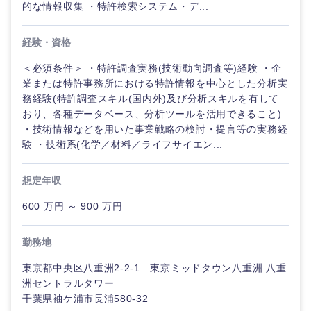
的な情報収集 ・特許検索システム・デ...
金融専門
職
法律・特許事務所・監査法人
経験・資格
メディカ
＜必須条件＞ ・特許調査実務(技術動向調査等)経験 ・企
ル
人材・アウトソーシング
業または特許事務所における特許情報を中心とした分析実
務経験(特許調査スキル(国内外)及び分析スキルを有して
不動産専
関東地方
おり、各種データベース、分析ツールを活用できること)
門職
サービス
・技術情報などを用いた事業戦略の検討・提言等の実務経
験 ・技術系(化学／材料／ライフサイエン...
茨城県
栃木県
建設・施
その他
工管理
想定年収
群馬県
埼玉県
事務職
600 万円 ～ 900 万円
千葉県
東京都
その他
勤務地
神奈川県
東京都中央区八重洲2-2-1 東京ミッドタウン八重洲 八重
洲セントラルタワー
千葉県袖ケ浦市長浦580-32