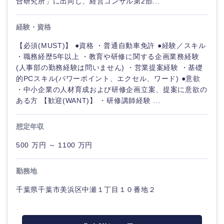
合研究所」に出向し、経営コンサル第2部...
経験・資格
【必須(MUST)】 ●資格 ・普通自動車免許 ●経験／スキル
・職務経歴5年以上 ・教育や研修に関する企画業務経験
(人事部の勤務経験は問いません) ・営業提案経験 ・基礎
的PCスキル(パワーポイント、エクセル、ワード) ●意欲
・中小企業の人材育成および研修企画立案、提案に意欲の
ある方 【歓迎(WANT)】 ・研修講師経験 ...
想定年収
500 万円 ～ 1100 万円
勤務地
千葉県千葉市美浜区中瀬１丁目１０番地２